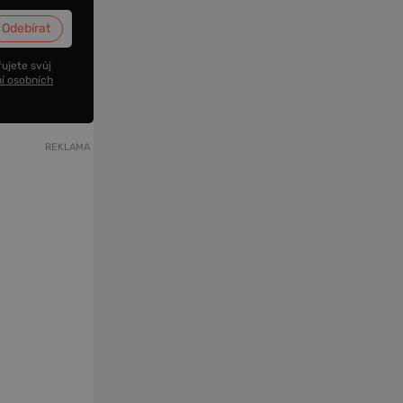
ujete svůj
í osobních
REKLAMA