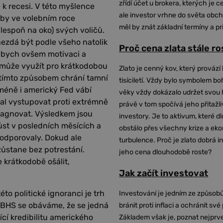
zřídí účet u brokera, kterých je c
k recesi. V této myšlence
ale investor vrhne do světa obch
oby ve volebním roce
měl by znát základní termíny a pr
alespoň na oko) svých voličů.
ezdá být podle všeho natolik
Proč cena zlata stále r
l bych ovšem motivaci a
 může využít pro krátkodobou
Zlato je cenný kov, který provází 
o tímto způsobem chrání tamní
tisíciletí. Vždy bylo symbolem bo
éně i americký Fed vábí
věky vždy dokázalo udržet svou 
al vystupovat proti extrémně
právě v tom spočívá jeho přitažli
stagnovat. Výsledkem jsou
investory. Je to aktivum, které 
ůst v posledních měsících a
obstálo přes všechny krize a ek
podporovaly. Dokud ale
turbulence. Proč je zlato dobrá i
ezůstane bez potrestání.
jeho cena dlouhodobě roste?
e krátkodobě ošálit,
Jak začít investovat
to politické ignoranci je trh
Investování je jedním ze způsobů
v BHS se obáváme, že se jedná
bránit proti inflaci a ochránit své
cí kredibilitu amerického
Základem však je, poznat nejprv