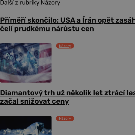
Další z rubriky Názory
Příměří skončilo: USA a Írán opět zasáh
čelí prudkému nárůstu cen
Názory
Diamantový trh už několik let ztrácí le
začal snižovat ceny
Názory