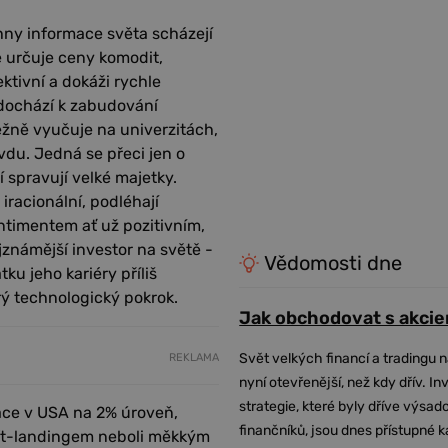
hny informace světa scházejí
ě určuje ceny komodit,
ektivní a dokáži rychle
dochází k zabudování
ěžně vyučuje na univerzitách,
vdu. Jedná se přeci jen o
 spravují velké majetky.
iracionální, podléhají
entimentem ať už pozitivním,
jznámější investor na světě -
Vědomosti dne
ku jeho kariéry příliš
erý technologický pokrok.
Jak obchodovat s akcie
Svět velkých financí a tradingu 
REKLAMA
nyní otevřenější, než kdy dřív. In
strategie, které byly dříve výsa
lace v USA na 2% úroveň,
finančníků, jsou dnes přístupné 
soft-landingem neboli měkkým