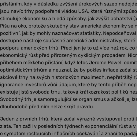
přistáním, kdy v důsledku zvýšení úrokových sazeb nedojde 
jsou navíc trhy podpořené vládou USA, která různými způs
stimuluje ekonomiku a hledá způsoby, jak zvýšit bohatství (
Píšu na oko, protože skutečný stav americké ekonomiky se n
pozitivní, jak by mohly naznačovat statistiky. Nepodceňova
dostupné nástroje současné americké administrativy, které
podporu amerických trhů. Přeci jen je to už více než rok, c
ekonomický růst před přirozeným cyklickým propadem. Nicm
příběhem měkkého přistání, když letos Jerome Powell odmít
optimistickým trhům a neuznal, že by pokles inflace začal 
akciové trhy na svých historických maximech, nepřetržitý r
ignorance investorů vůči údajům, které by tento příběh ne
existuje jistá svoboda trhu, taková krátkozrakost politiků n
Svobodný trh je samoregulující se organismus a ačkoli jej lz
dlouhodobě před ním nelze skrýt pravdu.
Jeden z prvních trhů, který začal výrazně vystupovat proti té
zlata. Ten zažil v posledních týdnech exponenciální růst a 
o symptom rostoucích inflačních očekávání a značí to padají