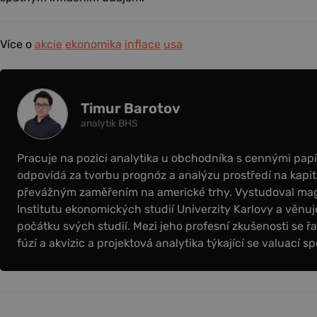
Více o
akcie
ekonomika
inflace
usa
Timur Barotov
analytik BHS
Pracuje na pozici analytika u obchodníka s cennými papír
odpovídá za tvorbu prognóz a analýzu prostředí na kapit
převážným zaměřením na americké trhy. Vystudoval magi
Institutu ekonomických studií Univerzity Karlovy a věnuje
počátku svých studií. Mezi jeho profesní zkušenosti se řa
fúzí a akvizic a projektová analytika týkající se valuací sp