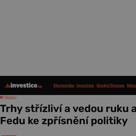
Ekonomika
Investice
Osobní finance
Názo
/
Názory
Trhy střízliví a vedou ruku
Fedu ke zpřísnění politiky