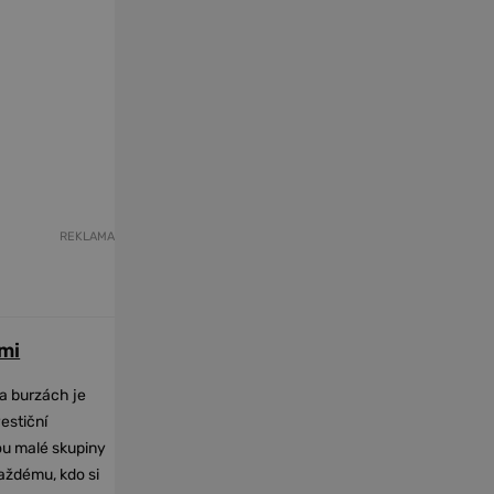
REKLAMA
mi
na burzách je
vestiční
dou malé skupiny
každému, kdo si