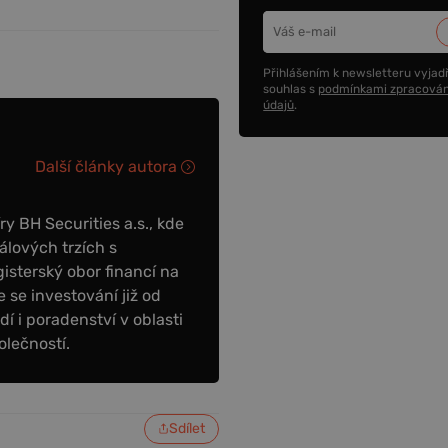
Přihlášením k newsletteru vyjadř
souhlas s
podmínkami zpracován
údajů
.
Další články autora
y BH Securities a.s., kde
álových trzích s
sterský obor financí na
 se investování již od
dí i poradenství v oblasti
olečností.
Sdílet