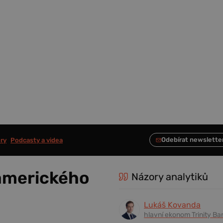
ry
Podcasty a videa
 amerického
Názory analytiků
Lukáš Kovanda
hlavní ekonom Trinity Ba