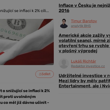
Inflace v Česku je nejni
2016
ující se inflaci k 2% cíli...
Timur Barotov
analytik BHS
Americké akcie zažily 
volatilní seanci, mírné 
otevření trhu se rychle
v plošný výprodej
Lukáš Richtár
Redaktor investice.cz
Sdílet
Udržitelné investice v 
Mezi lídry by měly patři
Entertainment, ale i Nvi
o snižující se inflaci k 2%
čit proti uvolněným
 co měl již dávno učinit -