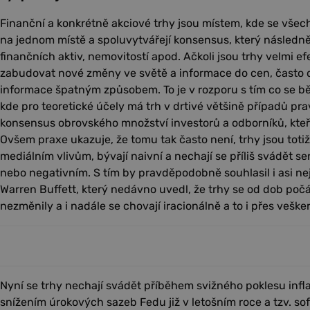
Finanční a konkrétně akciové trhy jsou místem, kde se všec
na jednom místě a spoluvytvářejí konsensus, který následn
finančních aktiv, nemovitostí apod. Ačkoli jsou trhy velmi ef
zabudovat nové změny ve světě a informace do cen, často 
informace špatným způsobem. To je v rozporu s tím co se b
kde pro teoretické účely má trh v drtivé většině případů pra
konsensus obrovského množství investorů a odborníků, kteří
Ovšem praxe ukazuje, že tomu tak často není, trhy jsou totiž 
mediálním vlivům, bývají naivní a nechají se příliš svádět s
nebo negativním. S tím by pravděpodobně souhlasil i asi ne
Warren Buffett, který nedávno uvedl, že trhy se od dob počát
nezměnily a i nadále se chovají iracionálně a to i přes vešk
Nyní se trhy nechají svádět příběhem svižného poklesu inf
snížením úrokových sazeb Fedu již v letošním roce a tzv. 