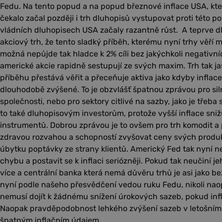
Fedu. Na tento popud a na popud březnové inflace USA, kter
čekalo začal později i trh dluhopisů vystupovat proti této po
vládních dluhopisech USA začaly razantně růst. A teprve d
akciový trh, že tento sladký příběh, kterému nyní trhy věří m
možná nepůjde tak hladce k 2% cíli bez jakýchkoli negativní
americké akcie rapidně sestupují ze svých maxim. Trh tak j
příběhu přestává věřit a přeceňuje aktiva jako kdyby inflac
dlouhodobě zvýšené. To je obzvlášť špatnou zprávou pro si
společnosti, nebo pro sektory citlivé na sazby, jako je třeba 
to také dluhopisovým investorům, protože vyšší inflace sn
instrumentů. Dobrou zprávou je to ovšem pro trh komodit a p
zdravou rozvahou a schopností zvyšovat ceny svých produkt
úbytku poptávky ze strany klientů. Americký Fed tak nyní n
chybu a postavit se k inflaci seriózněji. Pokud tak neučiní jeh
více a centrální banka která nemá důvěru trhů je asi jako be
nyní podle našeho přesvědčení vedou ruku Fedu, nikoli naop
nemusí dojít k žádnému snížení úrokových sazeb, pokud infl
Naopak pravděpodobnost lehkého zvýšení sazeb v letošním
špatným inflačním údajem.