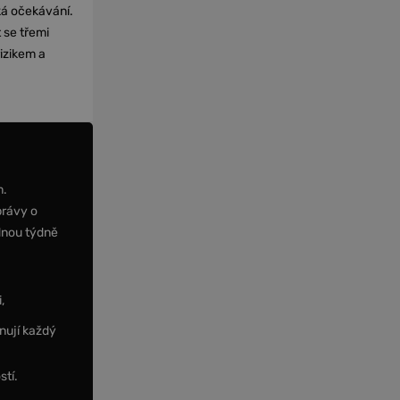
cká očekávání.
 se třemi
izikem a
m.
právy o
dnou týdně
,
nují každý
stí.