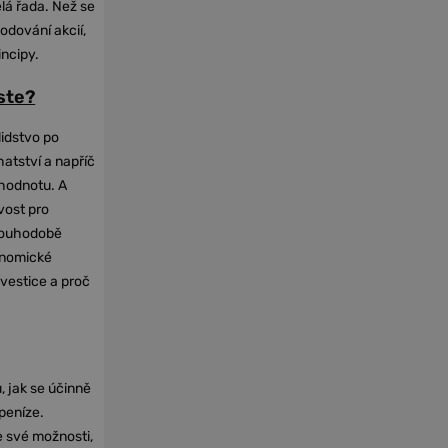
elá řada. Než se
odování akcií,
incipy.
oste?
lidstvo po
hatství a napříč
hodnotu. A
vost pro
dlouhodobě
onomické
nvestice a proč
, jak se účinně
 peníze.
e své možnosti,