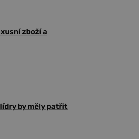
uxusní zboží a
lídry by měly patřit