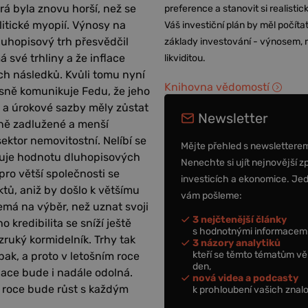
á byla znovu horší, než se
preference a stanovit si realisti
litické myopií. Výnosy na
Váš investiční plán by měl počítat
luhopisový trh přesvědčil
základy investování - výnosem, r
á své trhliny a že inflace
likviditou.
ch následků. Kvůli tomu nyní
Knihovna vědomostí
asně komunikuje Fedu, že jeho
e a úrokové sazby měly zůstat
Newsletter
lně zadlužené a menší
sektor nemovitostní. Nelíbí se
Mějte přehled s newslettere
ižuje hodnotu dluhopisových
Nenechte si ujít nejnovější z
ro větší společnosti se
investicích a ekonomice. Je
ů, aniž by došlo k většímu
vám pošleme:
emá na výběr, než uznat svoji
3 nejčtenější články
o kredibilita se sníží ještě
s hodnotnými informacemi
zruký kormidelník. Trhy tak
3 názory analytiků
kteří se těmto tématům vě
ak, a proto v letošním roce
den,
ace bude i nadále odolná.
nová videa a podcasty
 roce bude růst s každým
k prohloubení vašich znalo