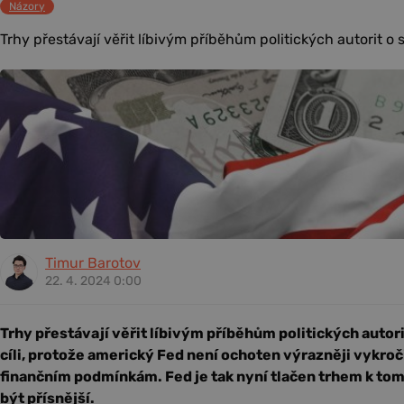
Názory
Trhy přestávají věřit líbivým příběhům politických autorit o sniž
Timur Barotov
22. 4. 2024 0:00
Trhy přestávají věřit líbivým příběhům politických autorit 
cíli, protože americký Fed není ochoten výrazněji vykro
finančním podmínkám. Fed je tak nyní tlačen trhem k tomu
být přísnější.