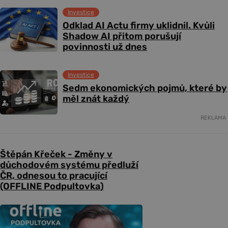
Investice
Odklad AI Actu firmy uklidnil. Kvůli
Shadow AI přitom porušují
povinnosti už dnes
Investice
Sedm ekonomických pojmů, které by
měl znát každý
REKLAMA
Štěpán Křeček - Změny v
důchodovém systému předluží
ČR, odnesou to pracující
(OFFLINE Podpultovka)