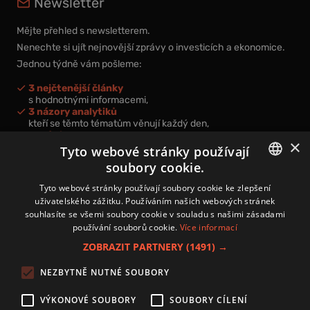
Newsletter
Mějte přehled s newsletterem.
Nenechte si ujít nejnovější zprávy o investicích a ekonomice.
Jednou týdně vám pošleme:
3 nejčtenější články
s hodnotnými informacemi,
3 názory analytiků
kteří se těmto tématům věnují každý den,
nová videa a podcasty
×
k prohloubení vašich znalostí.
Tyto webové stránky používají
soubory cookie.
CZECH
Tyto webové stránky používají soubory cookie ke zlepšení
uživatelského zážitku. Používáním našich webových stránek
CZ
souhlasíte se všemi soubory cookie v souladu s našimi zásadami
Přihlášením k newsletteru vyjadřujete svůj souhlas s
podmínkami
používání souborů cookie.
Více informací
zpracování osobních údajů
.
ZOBRAZIT PARTNERY
(1491) →
Kontakt
NEZBYTNĚ NUTNÉ SOUBORY
Zásady používání souborů cookies
Zpracování osobních údajů
VÝKONOVÉ SOUBORY
SOUBORY CÍLENÍ
Autoři