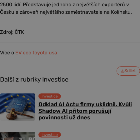
2500 lidí. Představuje jednoho z největších exportérů v
Česku a zároveň největšího zaměstnavatele na Kolínsku.
Zdroj: ČTK
Více o
EV
eco
toyota
usa
Sdílet
Další z rubriky Investice
Investice
Odklad AI Actu firmy uklidnil. Kvůli
Shadow AI přitom porušují
povinnosti už dnes
Investice