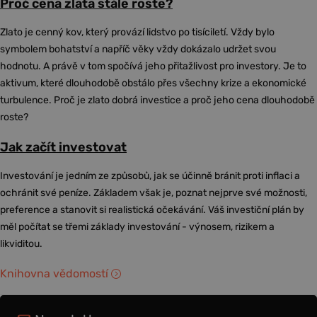
Proč cena zlata stále roste?
Zlato je cenný kov, který provází lidstvo po tisíciletí. Vždy bylo
symbolem bohatství a napříč věky vždy dokázalo udržet svou
hodnotu. A právě v tom spočívá jeho přitažlivost pro investory. Je to
aktivum, které dlouhodobě obstálo přes všechny krize a ekonomické
turbulence. Proč je zlato dobrá investice a proč jeho cena dlouhodobě
roste?
Jak začít investovat
Investování je jedním ze způsobů, jak se účinně bránit proti inflaci a
ochránit své peníze. Základem však je, poznat nejprve své možnosti,
preference a stanovit si realistická očekávání. Váš investiční plán by
měl počítat se třemi základy investování - výnosem, rizikem a
likviditou.
Knihovna vědomostí