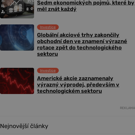
Sedm ekonomických pojmů, které by
měl znát každý
Investice
Globální akciové trhy zakončily
obchodní den ve znamení výrazné
rotace zpět do technologického
sektoru
Investice
Americké akcie zaznamenaly
výrazný výprodej, především v
technologickém sektoru
REKLAMA
Nejnovější články