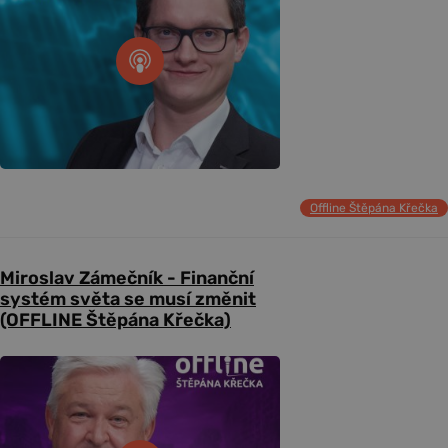
Offline Štěpána Křečka
Miroslav Zámečník - Finanční
systém světa se musí změnit
(OFFLINE Štěpána Křečka)