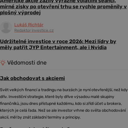
Americké akcie zažily výrazně volatilní seanci,
mírné zisky po otevření trhu se rychle proměnily v
plošný výprodej
Lukáš Richtár
Redaktor investice.cz
Udržitelné investice v roce 2026: Mezi lídry by
měly patřit JYP Entertainment, ale i Nvidia
Vědomosti dne
Jak obchodovat s akciemi
Svět velkých financí a tradingu na burzách je nyní otevřenější, než kdy
dřív. Investiční strategie, které byly dříve výsadou malé skupiny
finančníků, jsou dnes přístupné každému, kdo si zřídí účet u brokera,
kterých je celá řada. Než se ale investor vrhne do světa obchodování
akcií, měl by znát základní termíny a principy.