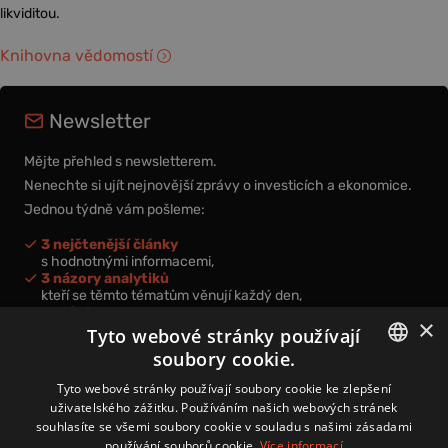
likviditou.
Knihovna vědomostí
Newsletter
Mějte přehled s newsletterem.
Nenechte si ujít nejnovější zprávy o investicích a ekonomice.
Jednou týdně vám pošleme:
3 nejčtenější články
s hodnotnými informacemi,
3 názory analytiků
kteří se těmto tématům věnují každý den,
nová videa a podcasty
×
k prohloubení vašich znalostí.
Tyto webové stránky používají
soubory cookie.
CZECH
Tyto webové stránky používají soubory cookie ke zlepšení
uživatelského zážitku. Používáním našich webových stránek
CZ
souhlasíte se všemi soubory cookie v souladu s našimi zásadami
Přihlášením k newsletteru vyjadřujete svůj souhlas s
podmínkami
používání souborů cookie.
Více informací
zpracování osobních údajů
.