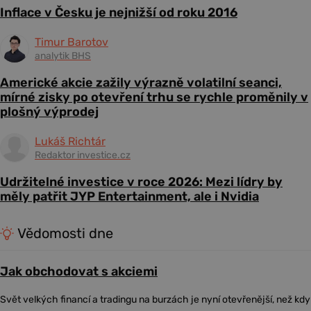
Inflace v Česku je nejnižší od roku 2016
Timur Barotov
analytik BHS
Americké akcie zažily výrazně volatilní seanci,
mírné zisky po otevření trhu se rychle proměnily v
plošný výprodej
Lukáš Richtár
Redaktor investice.cz
Udržitelné investice v roce 2026: Mezi lídry by
měly patřit JYP Entertainment, ale i Nvidia
Vědomosti dne
Jak obchodovat s akciemi
Svět velkých financí a tradingu na burzách je nyní otevřenější, než kdy