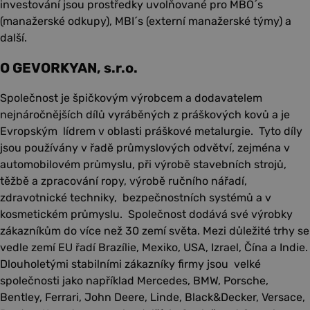
investování jsou prostředky uvolňované pro MBO´s
(manažerské odkupy), MBI´s (externí manažerské týmy) a
další.
O GEVORKYAN, s.r.o.
Společnost je špičkovým výrobcem a dodavatelem
nejnáročnějších dílů vyráběných z práškových kovů a je
Evropským lídrem v oblasti práškové metalurgie. Tyto díly
jsou používány v řadě průmyslových odvětví, zejména v
automobilovém průmyslu, při výrobě stavebních strojů,
těžbě a zpracování ropy, výrobě ručního nářadí,
zdravotnické techniky, bezpečnostních systémů a v
kosmetickém průmyslu. Společnost dodává své výrobky
zákazníkům do více než 30 zemí světa. Mezi důležité trhy se
vedle zemí EU řadí Brazílie, Mexiko, USA, Izrael, Čína a Indie.
Dlouholetými stabilními zákazníky firmy jsou velké
společnosti jako například Mercedes, BMW, Porsche,
Bentley, Ferrari, John Deere, Linde, Black&Decker, Versace,