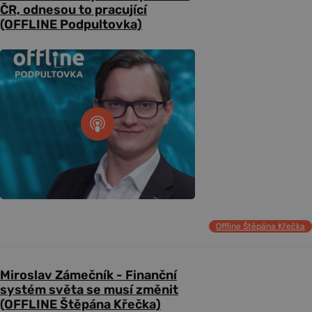
ČR, odnesou to pracující
(OFFLINE Podpultovka)
Offline Štěpána Křečka
Miroslav Zámečník - Finanční
systém světa se musí změnit
(OFFLINE Štěpána Křečka)