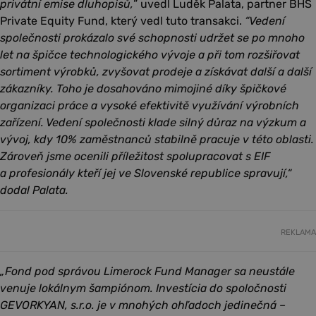
privátní emise dluhopisů,
” uvedl Luděk Palata, partner BHS
Private Equity Fund, který vedl tuto transakci.
“Vedení
společnosti prokázalo své schopnosti udržet se po mnoho
let na špičce technologického vývoje a při tom rozšiřovat
sortiment výrobků, zvyšovat prodeje a získávat další a další
zákazníky.
Toho je dosahováno mimojiné díky špičkové
organizaci práce a vysoké efektivitě využívání výrobních
zařízení. Vedení společnosti klade silný důraz na výzkum a
vývoj, kdy 10% zaměstnanců stabilně pracuje v této oblasti.
Zároveň jsme ocenili příležitost spolupracovat s EIF
a profesionály kteří jej ve Slovenské republice spravují,“
dodal Palata.
REKLAMA
„Fond pod správou Limerock Fund Manager sa neustále
venuje lokálnym šampiónom. Investícia do spoločnosti
GEVORKYAN, s.r.o. je v mnohých ohľadoch jedinečná –