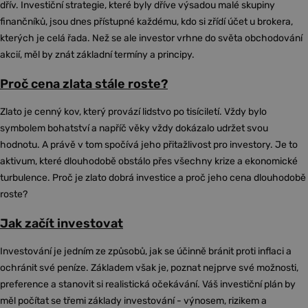
dřív. Investiční strategie, které byly dříve výsadou malé skupiny
finančníků, jsou dnes přístupné každému, kdo si zřídí účet u brokera,
kterých je celá řada. Než se ale investor vrhne do světa obchodování
akcií, měl by znát základní termíny a principy.
Proč cena zlata stále roste?
Zlato je cenný kov, který provází lidstvo po tisíciletí. Vždy bylo
symbolem bohatství a napříč věky vždy dokázalo udržet svou
hodnotu. A právě v tom spočívá jeho přitažlivost pro investory. Je to
aktivum, které dlouhodobě obstálo přes všechny krize a ekonomické
turbulence. Proč je zlato dobrá investice a proč jeho cena dlouhodobě
roste?
Jak začít investovat
Investování je jedním ze způsobů, jak se účinně bránit proti inflaci a
ochránit své peníze. Základem však je, poznat nejprve své možnosti,
preference a stanovit si realistická očekávání. Váš investiční plán by
měl počítat se třemi základy investování - výnosem, rizikem a