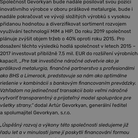
Společnost Gevorkyan bude nadále posilovat svou pozici
inovativního výrobce v oboru práškové metalurgie, bude i
nadále pokračovat ve vývoji složitých výrobků s vysokou
přidanou hodnotou a diverzifikovat sortiment rozvojem
využívání technologií MIM a HIP. Do roku 2019 společnost
plánuje zvýšit objem tržeb o 40% oproti roku 2015. Pro
dosažení těchto výsledků hodlá společnost v letech 2015 –
2017 investovat přibližně 7,5 mil. EUR do rozšíření výrobních
kapacit.
„Pre tak investične náročné odvetvie ako je
prášková metalurgia, finančné partnerstvo s profesionálmi
ako BHS a Limerock, predstavuje sa nám ako optimálne
riešenie v kombinácii s bankovým financovaním prevádzky.
Vzhľadom na jedinečnosť transakcii bolo veľmi náročné
vytvoriť transparentný a prijateľný model spolupráce pre
všetky strany,“
dodal Artúr Gevorkyan, generální ředitel
a spolumajitel Gevorkyan, s.r.o.
„Úspěšný rozvoj a výkony této společnosti sledujeme již
řadu let a v minulosti jsme jí poskytli financování formou