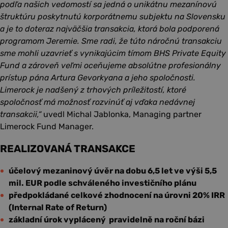
podľa našich vedomostí sa jedná o unikátnu mezanínovú
štruktúru poskytnutú korporátnemu subjektu na Slovensku
a je to doteraz najväčšia transakcia, ktorá bola podporená
programom Jeremie. Sme radi, že túto náročnú transakciu
sme mohli uzavrieť s vynikajúcim tímom BHS Private Equity
Fund a zároveň veľmi oceňujeme absolútne profesionálny
prístup pána Artura Gevorkyana a jeho spoločnosti.
Limerock je nadšený z trhových príležitostí, ktoré
spoločnosť má možnosť rozvinúť aj vďaka nedávnej
transakcii,“
uvedl Michal Jablonka, Managing partner
Limerock Fund Manager.
REALIZOVANÁ TRANSAKCE
účelový mezaninový úvěr na dobu 6,5 let ve výši 5,5
mil. EUR podle schváleného investičního plánu
předpokládané celkové zhodnocení na úrovni 20% IRR
(Internal Rate of Return)
základní úrok vyplácený pravidelně na roční bázi