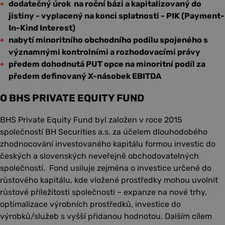
dodatečný úrok na roční bázi a kapitalizovaný do
jistiny - vyplacený na konci splatnosti - PIK (Payment-
In-Kind Interest)
nabytí minoritního obchodního podílu spojeného s
významnými kontrolními a rozhodovacími právy
předem dohodnutá PUT opce na minoritní podíl za
předem definovaný X-násobek EBITDA
O BHS PRIVATE EQUITY FUND
BHS Private Equity Fund byl založen v roce 2015
společností BH Securities a.s. za účelem dlouhodobého
zhodnocování investovaného kapitálu formou investic do
českých a slovenských neveřejně obchodovatelných
společností. Fond usiluje zejména o investice určené do
růstového kapitálu, kde vložené prostředky mohou uvolnit
růstové příležitosti společnosti – expanze na nové trhy,
optimalizace výrobních prostředků, investice do
výrobků/služeb s vyšší přidanou hodnotou. Dalším cílem