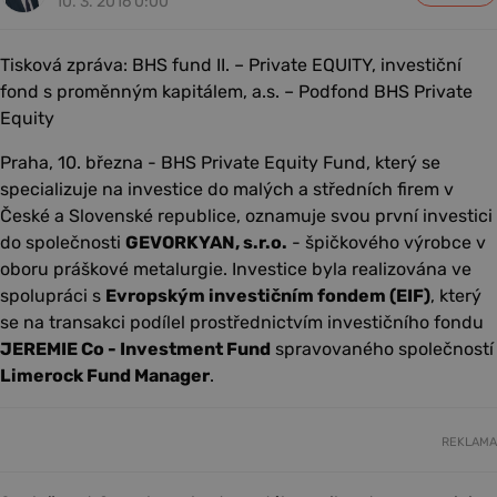
10. 3. 2016 0:00
Tisková zpráva: BHS fund II. – Private EQUITY, investiční
fond s proměnným kapitálem, a.s. – Podfond BHS Private
Equity
Praha, 10. března - BHS Private Equity Fund, který se
specializuje na investice do malých a středních firem v
České a Slovenské republice, oznamuje svou první investici
do společnosti
GEVORKYAN, s.r.o.
- špičkového výrobce v
oboru práškové metalurgie. Investice byla realizována ve
spolupráci s
Evropským investičním fondem (EIF)
, který
se na transakci podílel prostřednictvím investičního fondu
JEREMIE Co - Investment Fund
spravovaného společností
Limerock Fund Manager
.
REKLAMA