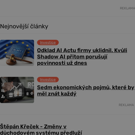
REKLAMA
Nejnovější články
Investice
Odklad AI Actu firmy uklidnil. Kvůli
Shadow AI přitom porušují
povinnosti už dnes
Investice
Sedm ekonomických pojmů, které by
měl znát každý
REKLAMA
Štěpán Křeček - Změny v
důchodovém systému předluží