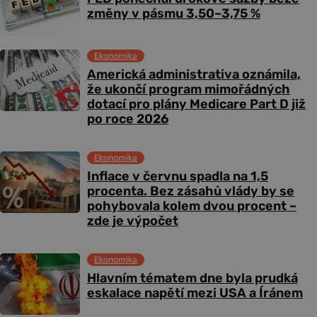
změny v pásmu 3,50–3,75 %
Ekonomika
Americká administrativa oznámila,
že ukončí program mimořádných
dotací pro plány Medicare Part D již
po roce 2026
Ekonomika
Inflace v červnu spadla na 1,5
procenta. Bez zásahů vlády by se
pohybovala kolem dvou procent –
zde je výpočet
Ekonomika
Hlavním tématem dne byla prudká
eskalace napětí mezi USA a Íránem