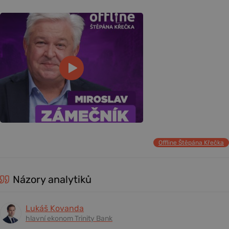
Offline Štěpána Křečka
Názory analytiků
Lukáš Kovanda
hlavní ekonom Trinity Bank