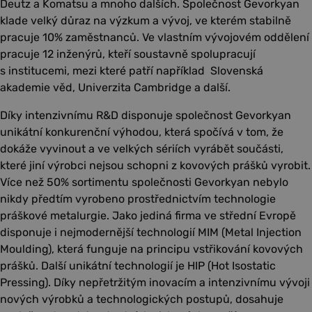
Deutz a Komatsu a mnoho dalších. Společnost Gevorkyan
klade velký důraz na výzkum a vývoj, ve kterém stabilně
pracuje 10% zaměstnanců. Ve vlastním vývojovém oddělení
pracuje 12 inženýrů, kteří soustavně spolupracují
s institucemi, mezi které patří například Slovenská
akademie věd, Univerzita Cambridge a další.
Díky intenzivnímu R&D disponuje společnost Gevorkyan
unikátní konkurenční výhodou, která spočívá v tom, že
dokáže vyvinout a ve velkých sériích vyrábět součásti,
které jiní výrobci nejsou schopni z kovových prášků vyrobit.
Více než 50% sortimentu společnosti Gevorkyan nebylo
nikdy předtím vyrobeno prostřednictvím technologie
práškové metalurgie. Jako jediná firma ve střední Evropě
disponuje i nejmodernější technologií MIM (Metal Injection
Moulding), která funguje na principu vstřikování kovových
prášků. Další unikátní technologií je HIP (Hot Isostatic
Pressing). Díky nepřetržitým inovacím a intenzivnímu vývoji
nových výrobků a technologických postupů, dosahuje