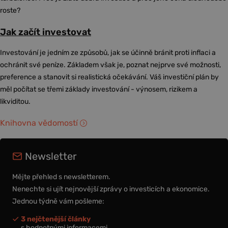
roste?
Jak začít investovat
Investování je jedním ze způsobů, jak se účinně bránit proti inflaci a
ochránit své peníze. Základem však je, poznat nejprve své možnosti,
preference a stanovit si realistická očekávání. Váš investiční plán by
měl počítat se třemi základy investování - výnosem, rizikem a
likviditou.
Knihovna vědomostí
Newsletter
Mějte přehled s newsletterem.
Nenechte si ujít nejnovější zprávy o investicích a ekonomice.
Jednou týdně vám pošleme:
3 nejčtenější články
s hodnotnými informacemi,