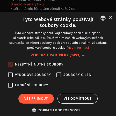
3 názory analytiků
kteří se těmto tématům věnují každý den,
nová videa a podcasty
×
k prohloubení vašich znalostí.
Tyto webové stránky používají
soubory cookie.
CZECH
Tyto webové stránky používají soubory cookie ke zlepšení
uživatelského zážitku. Používáním našich webových stránek
CZ
souhlasíte se všemi soubory cookie v souladu s našimi zásadami
Přihlášením k newsletteru vyjadřujete svůj souhlas s
podmínkami
používání souborů cookie.
Více informací
zpracování osobních údajů
.
ZOBRAZIT PARTNERY
(1491) →
Kontakt
NEZBYTNĚ NUTNÉ SOUBORY
Zásady používání souborů cookies
Zpracování osobních údajů
VÝKONOVÉ SOUBORY
SOUBORY CÍLENÍ
Autoři
Nastavení cookies
FUNKČNÍ SOUBORY
VŠE PŘIJMOUT
VŠE ODMÍTNOUT
Copyright 2024 © Investice.cz. Všechna práva vyhrazena.
ZOBRAZIT PODROBNOSTI
Publikování nebo další šíření obsahu serveru www.investice.cz není možné bez