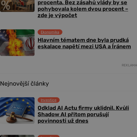
procenta. Bez zásahů vlády by se
pohybovala kolem dvou procent –
zde je výpočet
Ekonomika
Hlavním tématem dne byla prudká
eskalace napětí mezi USA a Íránem
REKLAMA
Nejnovější články
Investice
Odklad AI Actu firmy uklidnil. Kvůli
Shadow AI přitom porušují
povinnosti už dnes