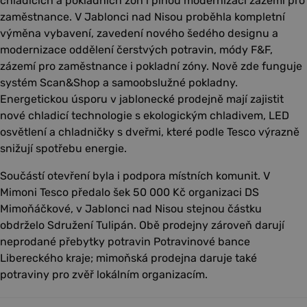
chladicích a pokladních zón i plnou modernizaci zázemí pro
zaměstnance. V Jablonci nad Nisou proběhla kompletní
výměna vybavení, zavedení nového šedého designu a
modernizace oddělení čerstvých potravin, módy F&F,
zázemí pro zaměstnance i pokladní zóny. Nově zde funguje
systém Scan&Shop a samoobslužné pokladny.
Energetickou úsporu v jablonecké prodejně mají zajistit
nové chladicí technologie s ekologickým chladivem, LED
osvětlení a chladničky s dveřmi, které podle Tesco výrazně
snižují spotřebu energie.
Součástí otevření byla i podpora místních komunit. V
Mimoni Tesco předalo šek 50 000 Kč organizaci DS
Mimoňáčkové, v Jablonci nad Nisou stejnou částku
obdrželo Sdružení Tulipán. Obě prodejny zároveň darují
neprodané přebytky potravin Potravinové bance
Libereckého kraje; mimoňská prodejna daruje také
potraviny pro zvěř lokálním organizacím.