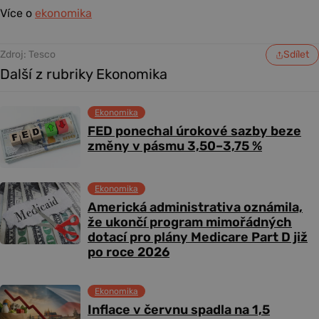
Více o
ekonomika
Zdroj: Tesco
Sdílet
Další z rubriky Ekonomika
Ekonomika
FED ponechal úrokové sazby beze
změny v pásmu 3,50–3,75 %
Ekonomika
Americká administrativa oznámila,
že ukončí program mimořádných
dotací pro plány Medicare Part D již
po roce 2026
Ekonomika
Inflace v červnu spadla na 1,5