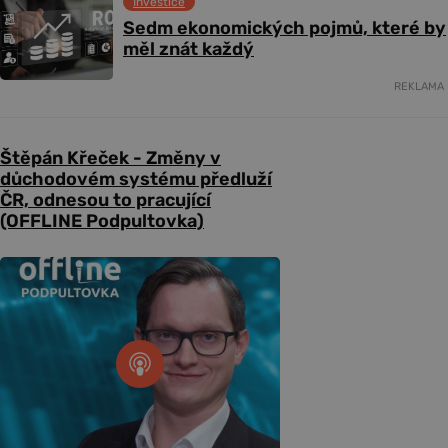
Investice
Sedm ekonomických pojmů, které by
měl znát každý
REKLAMA
Štěpán Křeček - Změny v
důchodovém systému předluží
ČR, odnesou to pracující
(OFFLINE Podpultovka)