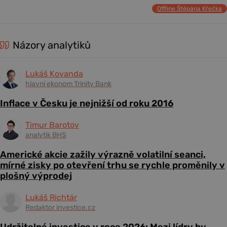
Offline Štěpána Křečka
Názory analytiků
Lukáš Kovanda
hlavní ekonom Trinity Bank
Inflace v Česku je nejnižší od roku 2016
Timur Barotov
analytik BHS
Americké akcie zažily výrazně volatilní seanci,
mírné zisky po otevření trhu se rychle proměnily v
plošný výprodej
Lukáš Richtár
Redaktor investice.cz