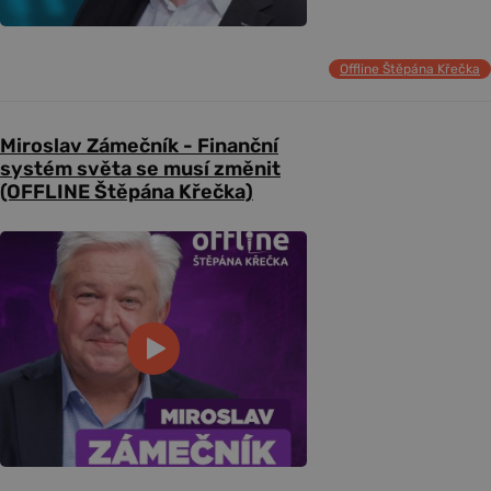
Offline Štěpána Křečka
Miroslav Zámečník - Finanční
systém světa se musí změnit
(OFFLINE Štěpána Křečka)