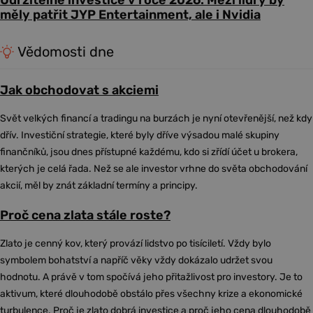
Udržitelné investice v roce 2026: Mezi lídry by
měly patřit JYP Entertainment, ale i Nvidia
Vědomosti dne
Jak obchodovat s akciemi
Svět velkých financí a tradingu na burzách je nyní otevřenější, než kdy
dřív. Investiční strategie, které byly dříve výsadou malé skupiny
finančníků, jsou dnes přístupné každému, kdo si zřídí účet u brokera,
kterých je celá řada. Než se ale investor vrhne do světa obchodování
akcií, měl by znát základní termíny a principy.
Proč cena zlata stále roste?
Zlato je cenný kov, který provází lidstvo po tisíciletí. Vždy bylo
symbolem bohatství a napříč věky vždy dokázalo udržet svou
hodnotu. A právě v tom spočívá jeho přitažlivost pro investory. Je to
aktivum, které dlouhodobě obstálo přes všechny krize a ekonomické
turbulence. Proč je zlato dobrá investice a proč jeho cena dlouhodobě