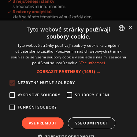
3 nejčtenější články
s hodnotnými informacemi,
3 názory analytiků
kteří se těmto tématům věnují každý den,
nová videa a podcasty
×
k prohloubení vašich znalostí.
Tyto webové stránky používají
soubory cookie.
CZECH
Tyto webové stránky používají soubory cookie ke zlepšení
uživatelského zážitku. Používáním našich webových stránek
CZ
souhlasíte se všemi soubory cookie v souladu s našimi zásadami
Přihlášením k newsletteru vyjadřujete svůj souhlas s
podmínkami
používání souborů cookie.
Více informací
zpracování osobních údajů
.
ZOBRAZIT PARTNERY
(1491) →
Kontakt
NEZBYTNĚ NUTNÉ SOUBORY
Zásady používání souborů cookies
Zpracování osobních údajů
VÝKONOVÉ SOUBORY
SOUBORY CÍLENÍ
Autoři
Nastavení cookies
FUNKČNÍ SOUBORY
VŠE PŘIJMOUT
VŠE ODMÍTNOUT
Copyright 2024 © Investice.cz. Všechna práva vyhrazena.
ZOBRAZIT PODROBNOSTI