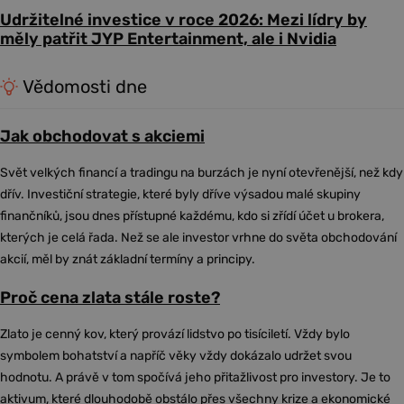
Udržitelné investice v roce 2026: Mezi lídry by
měly patřit JYP Entertainment, ale i Nvidia
Vědomosti dne
Jak obchodovat s akciemi
Svět velkých financí a tradingu na burzách je nyní otevřenější, než kdy
dřív. Investiční strategie, které byly dříve výsadou malé skupiny
finančníků, jsou dnes přístupné každému, kdo si zřídí účet u brokera,
kterých je celá řada. Než se ale investor vrhne do světa obchodování
akcií, měl by znát základní termíny a principy.
Proč cena zlata stále roste?
Zlato je cenný kov, který provází lidstvo po tisíciletí. Vždy bylo
symbolem bohatství a napříč věky vždy dokázalo udržet svou
hodnotu. A právě v tom spočívá jeho přitažlivost pro investory. Je to
aktivum, které dlouhodobě obstálo přes všechny krize a ekonomické