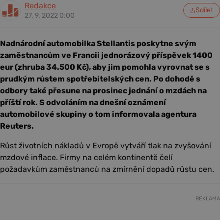
Redakce
Sdílet
27. 9. 2022 0:00
Nadnárodní automobilka Stellantis poskytne svým
zaměstnancům ve Francii jednorázový příspěvek 1400
eur (zhruba 34.500 Kč), aby jim pomohla vyrovnat se s
prudkým růstem spotřebitelských cen. Po dohodě s
odbory také přesune na prosinec jednání o mzdách na
příští rok. S odvoláním na dnešní oznámení
automobilové skupiny o tom informovala agentura
Reuters.
Růst životních nákladů v Evropě vytváří tlak na zvyšování
mzdové inflace. Firmy na celém kontinentě čelí
požadavkům zaměstnanců na zmírnění dopadů růstu cen.
REKLAMA