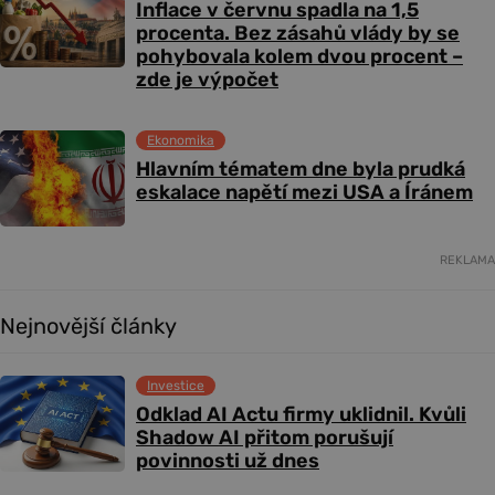
Inflace v červnu spadla na 1,5
procenta. Bez zásahů vlády by se
pohybovala kolem dvou procent –
zde je výpočet
Ekonomika
Hlavním tématem dne byla prudká
eskalace napětí mezi USA a Íránem
REKLAMA
Nejnovější články
Investice
Odklad AI Actu firmy uklidnil. Kvůli
Shadow AI přitom porušují
povinnosti už dnes