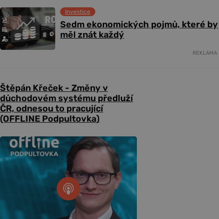
Investice
Sedm ekonomických pojmů, které by
měl znát každý
REKLAMA
Štěpán Křeček - Změny v
důchodovém systému předluží
ČR, odnesou to pracující
(OFFLINE Podpultovka)