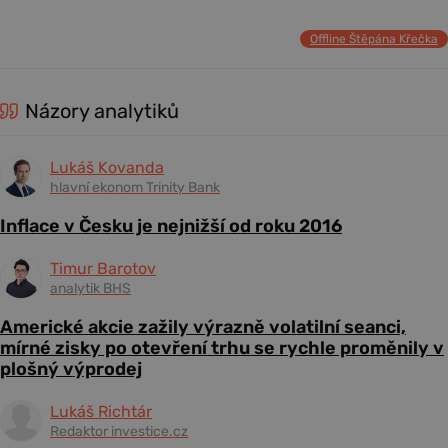
Offline Štěpána Křečka
Názory analytiků
Lukáš Kovanda
hlavní ekonom Trinity Bank
Inflace v Česku je nejnižší od roku 2016
Timur Barotov
analytik BHS
Americké akcie zažily výrazně volatilní seanci,
mírné zisky po otevření trhu se rychle proměnily v
plošný výprodej
Lukáš Richtár
Redaktor investice.cz