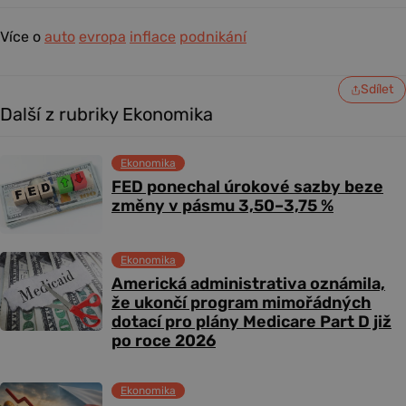
Více o
auto
evropa
inflace
podnikání
Sdílet
Další z rubriky Ekonomika
Ekonomika
FED ponechal úrokové sazby beze
změny v pásmu 3,50–3,75 %
Ekonomika
Americká administrativa oznámila,
že ukončí program mimořádných
dotací pro plány Medicare Part D již
po roce 2026
Ekonomika