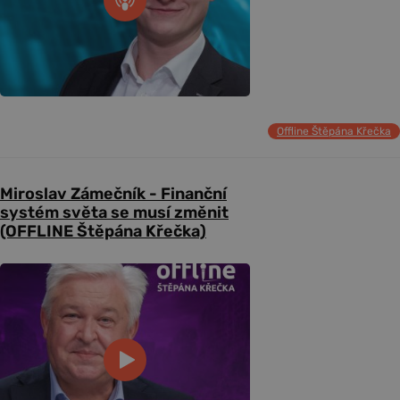
Offline Štěpána Křečka
Miroslav Zámečník - Finanční
systém světa se musí změnit
(OFFLINE Štěpána Křečka)