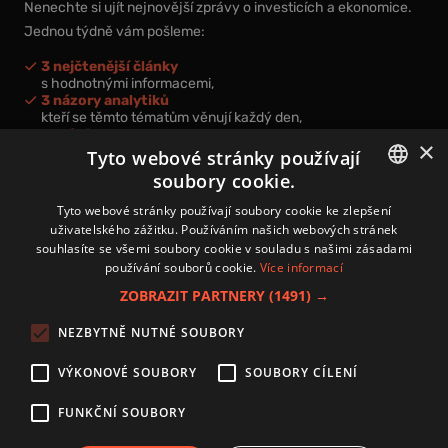
Nenechte si ujít nejnovější zprávy o investicích a ekonomice.
Jednou týdně vám pošleme:
3 nejčtenější články
s hodnotnými informacemi,
3 názory analytiků
kteří se těmto tématům věnují každý den,
nová videa a podcasty
×
k prohloubení vašich znalostí.
Tyto webové stránky používají
soubory cookie.
CZECH
Tyto webové stránky používají soubory cookie ke zlepšení
uživatelského zážitku. Používáním našich webových stránek
CZ
souhlasíte se všemi soubory cookie v souladu s našimi zásadami
Přihlášením k newsletteru vyjadřujete svůj souhlas s
podmínkami
používání souborů cookie.
Více informací
zpracování osobních údajů
.
ZOBRAZIT PARTNERY
(1491) →
Kontakt
NEZBYTNĚ NUTNÉ SOUBORY
Zásady používání souborů cookies
Zpracování osobních údajů
VÝKONOVÉ SOUBORY
SOUBORY CÍLENÍ
Autoři
Nastavení cookies
FUNKČNÍ SOUBORY