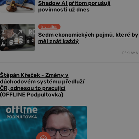
Shadow AI přitom porušují
povinnosti už dnes
Investice
Sedm ekonomických pojmů, které by
měl znát každý
REKLAMA
Štěpán Křeček - Změny v
důchodovém systému předluží
ČR, odnesou to pracující
(OFFLINE Podpultovka)