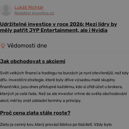
Lukáš Richtár
Redaktor investice.cz
Udržitelné investice v roce 2026: Mezi lídry by
měly patřit JYP Entertainment, ale i Nvidia
Vědomosti dne
Jak obchodovat s akciemi
Svět velkých financí a tradingu na burzách je nyní otevřenější, než kdy
dřív. Investiční strategie, které byly dříve výsadou malé skupiny
finančníků, jsou dnes přístupné každému, kdo si zřídí účet u brokera,
kterých je celá řada. Než se ale investor vrhne do světa obchodování
akcií, měl by znát základní termíny a principy.
Proč cena zlata stále roste?
Zlato je cenný kov, který provází lidstvo po tisíciletí. Vždy bylo