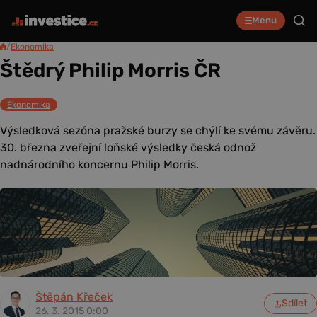
Menu
/
Ekonomika
Štědrý Philip Morris ČR
Ekonomika
Výsledková sezóna pražské burzy se chýlí ke svému závěru.
30. března zveřejní loňské výsledky česká odnož
nadnárodního koncernu Philip Morris.
Štěpán Křeček
Sdílet
26. 3. 2015 0:00