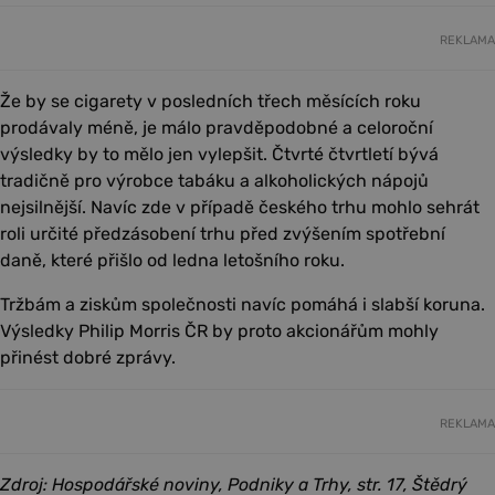
REKLAMA
Že by se cigarety v posledních třech měsících roku
prodávaly méně, je málo pravděpodobné a celoroční
výsledky by to mělo jen vylepšit. Čtvrté čtvrtletí bývá
tradičně pro výrobce tabáku a alkoholických nápojů
nejsilnější. Navíc zde v případě českého trhu mohlo sehrát
roli určité předzásobení trhu před zvýšením spotřební
daně, které přišlo od ledna letošního roku.
Tržbám a ziskům společnosti navíc pomáhá i slabší koruna.
Výsledky Philip Morris ČR by proto akcionářům mohly
přinést dobré zprávy.
REKLAMA
Zdroj: Hospodářské noviny, Podniky a Trhy, str. 17, Štědrý