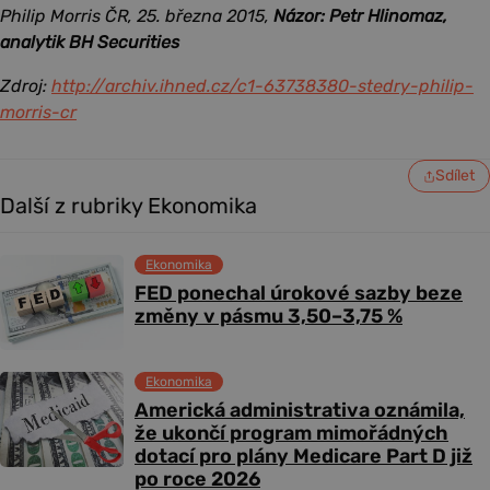
Philip Morris ČR, 25. března 2015,
Názor: Petr Hlinomaz,
analytik BH Securities
Zdroj:
http://archiv.ihned.cz/c1-63738380-stedry-philip-
morris-cr
Sdílet
Další z rubriky Ekonomika
Ekonomika
FED ponechal úrokové sazby beze
změny v pásmu 3,50–3,75 %
Ekonomika
Americká administrativa oznámila,
že ukončí program mimořádných
dotací pro plány Medicare Part D již
po roce 2026