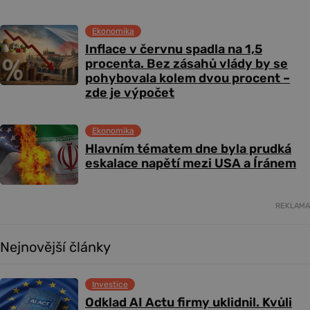
Ekonomika
Inflace v červnu spadla na 1,5
procenta. Bez zásahů vlády by se
pohybovala kolem dvou procent –
zde je výpočet
Ekonomika
Hlavním tématem dne byla prudká
eskalace napětí mezi USA a Íránem
REKLAMA
Nejnovější články
Investice
Odklad AI Actu firmy uklidnil. Kvůli