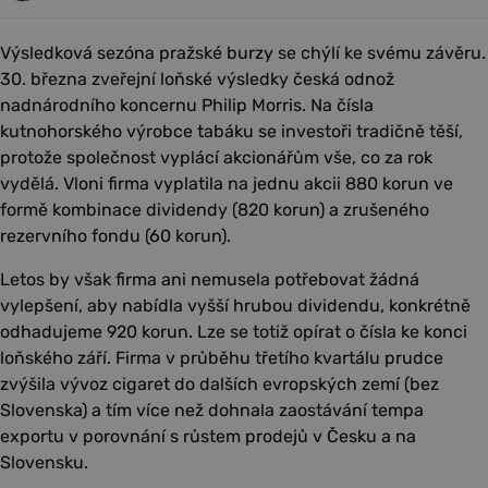
Výsledková sezóna pražské burzy se chýlí ke svému závěru.
30. března zveřejní loňské výsledky česká odnož
nadnárodního koncernu Philip Morris. Na čísla
kutnohorského výrobce tabáku se investoři tradičně těší,
protože společnost vyplácí akcionářům vše, co za rok
vydělá. Vloni firma vyplatila na jednu akcii 880 korun ve
formě kombinace dividendy (820 korun) a zrušeného
rezervního fondu (60 korun).
Letos by však firma ani nemusela potřebovat žádná
vylepšení, aby nabídla vyšší hrubou dividendu, konkrétně
odhadujeme 920 korun. Lze se totiž opírat o čísla ke konci
loňského září. Firma v průběhu třetího kvartálu prudce
zvýšila vývoz cigaret do dalších evropských zemí (bez
Slovenska) a tím více než dohnala zaostávání tempa
exportu v porovnání s růstem prodejů v Česku a na
Slovensku.