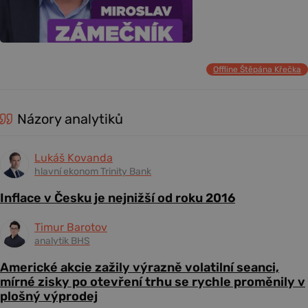
Offline Štěpána Křečka
Názory analytiků
Lukáš Kovanda
hlavní ekonom Trinity Bank
Inflace v Česku je nejnižší od roku 2016
Timur Barotov
analytik BHS
Americké akcie zažily výrazně volatilní seanci,
mírné zisky po otevření trhu se rychle proměnily v
plošný výprodej