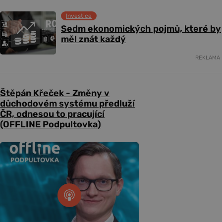
Investice
Sedm ekonomických pojmů, které by
měl znát každý
REKLAMA
Štěpán Křeček - Změny v
důchodovém systému předluží
ČR, odnesou to pracující
(OFFLINE Podpultovka)