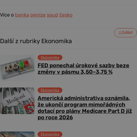
Více o
banka
peníze
soud
česko
Sdílet
Další z rubriky Ekonomika
Ekonomika
FED ponechal úrokové sazby beze
změny v pásmu 3,50–3,75 %
Ekonomika
Americká administrativa oznámila,
že ukončí program mimořádných
dotací pro plány Medicare Part D již
po roce 2026
Ekonomika