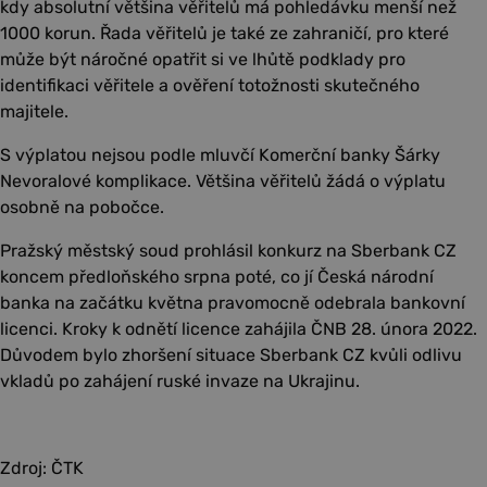
kdy absolutní většina věřitelů má pohledávku menší než
1000 korun. Řada věřitelů je také ze zahraničí, pro které
může být náročné opatřit si ve lhůtě podklady pro
identifikaci věřitele a ověření totožnosti skutečného
majitele.
S výplatou nejsou podle mluvčí Komerční banky Šárky
Nevoralové komplikace. Většina věřitelů žádá o výplatu
osobně na pobočce.
Pražský městský soud prohlásil konkurz na Sberbank CZ
koncem předloňského srpna poté, co jí Česká národní
banka na začátku května pravomocně odebrala bankovní
licenci. Kroky k odnětí licence zahájila ČNB 28. února 2022.
Důvodem bylo zhoršení situace Sberbank CZ kvůli odlivu
vkladů po zahájení ruské invaze na Ukrajinu.
Zdroj: ČTK