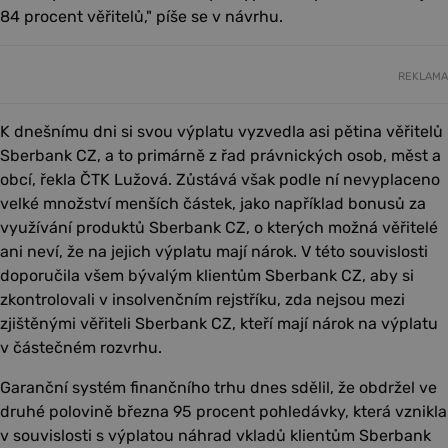
84 procent věřitelů," píše se v návrhu.
REKLAMA
K dnešnímu dni si svou výplatu vyzvedla asi pětina věřitelů
Sberbank CZ, a to primárně z řad právnických osob, měst a
obcí, řekla ČTK Lužová. Zůstává však podle ní nevyplaceno
velké množství menších částek, jako například bonusů za
využívání produktů Sberbank CZ, o kterých možná věřitelé
ani neví, že na jejich výplatu mají nárok. V této souvislosti
doporučila všem bývalým klientům Sberbank CZ, aby si
zkontrolovali v insolvenčním rejstříku, zda nejsou mezi
zjištěnými věřiteli Sberbank CZ, kteří mají nárok na výplatu
v částečném rozvrhu.
Garanční systém finančního trhu dnes sdělil, že obdržel ve
druhé polovině března 95 procent pohledávky, která vznikla
v souvislosti s výplatou náhrad vkladů klientům Sberbank