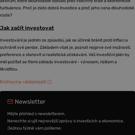
aktivum, které dlouhodobě obstálo přes všechny krize a ekonomické
turbulence. Proč je zlato dobrá investice a proč jeho cena dlouhodobě
roste?
Jak začít investovat
Investování je jedním ze způsobů, jak se účinně bránit proti inflaci a
ochránit své peníze. Základem však je, poznat nejprve své možnosti,
preference a stanovit si realistická očekávání. Váš investiční plán by
měl počítat se třemi základy investování - výnosem, rizikem a
likviditou.
Knihovna vědomostí
Newsletter
Mějte přehled s newsletterem.
Nenechte si ujít nejnovější zprávy o investicích a ekonomice.
Jednou týdně vám pošleme: