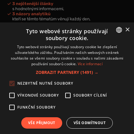
3 nejčtenější články
s hodnotnými informacemi,
3 názory analytiků
kteří se těmto tématům věnují každý den,
nová videa a podcasty
×
k prohloubení vašich znalostí.
Tyto webové stránky používají
soubory cookie.
CZECH
Tyto webové stránky používají soubory cookie ke zlepšení
uživatelského zážitku. Používáním našich webových stránek
CZ
souhlasíte se všemi soubory cookie v souladu s našimi zásadami
Přihlášením k newsletteru vyjadřujete svůj souhlas s
podmínkami
používání souborů cookie.
Více informací
zpracování osobních údajů
.
ZOBRAZIT PARTNERY
(1491) →
Kontakt
NEZBYTNĚ NUTNÉ SOUBORY
Zásady používání souborů cookies
Zpracování osobních údajů
VÝKONOVÉ SOUBORY
SOUBORY CÍLENÍ
Autoři
Nastavení cookies
FUNKČNÍ SOUBORY
VŠE PŘIJMOUT
VŠE ODMÍTNOUT
Copyright 2024 © Investice.cz. Všechna práva vyhrazena.