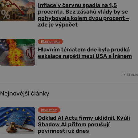
Inflace v červnu spadla na 1,5
procenta. Bez zásahů vlády by se
pohybovala kolem dvou procent –
zde je výpočet
Ekonomika
Hlavním tématem dne byla prudká
eskalace napětí mezi USA a Íránem
REKLAMA
Nejnovější články
Investice
Odklad AI Actu firmy uklidnil. Kvůli
Shadow AI přitom porušují
povinnosti už dnes