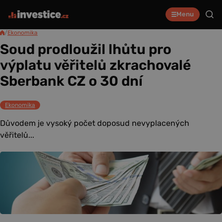
Menu
/
Ekonomika
Soud prodloužil lhůtu pro
výplatu věřitelů zkrachovalé
Sberbank CZ o 30 dní
Ekonomika
Důvodem je vysoký počet doposud nevyplacených
věřitelů...