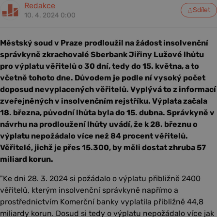
Redakce
Sdílet
10. 4. 2024 0:00
Městský soud v Praze prodloužil na žádost insolvenční
správkyně zkrachovalé Sberbank Jiřiny Lužové lhůtu
pro výplatu věřitelů o 30 dní, tedy do 15. května, a to
včetně tohoto dne. Důvodem je podle ní vysoký počet
doposud nevyplacených věřitelů. Vyplývá to z informací
zveřejněných v insolvenčním rejstříku. Výplata začala
18. března, původní lhůta byla do 15. dubna. Správkyně v
návrhu na prodloužení lhůty uvádí, že k 28. březnu o
výplatu nepožádalo více než 84 procent věřitelů.
Věřitelé, jichž je přes 15.300, by měli dostat zhruba 57
miliard korun.
"Ke dni 28. 3. 2024 si požádalo o výplatu přibližně 2400
věřitelů, kterým insolvenční správkyně napřímo a
prostřednictvím Komerční banky vyplatila přibližně 44,8
miliardy korun. Dosud si tedy o výplatu nepožádalo více jak