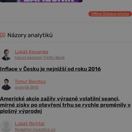
Offline Štěpána Křečka
Názory analytiků
Lukáš Kovanda
hlavní ekonom Trinity Bank
Inflace v Česku je nejnižší od roku 2016
Timur Barotov
analytik BHS
Americké akcie zažily výrazně volatilní seanci,
mírné zisky po otevření trhu se rychle proměnily v
plošný výprodej
Lukáš Richtár
Redaktor investice.cz