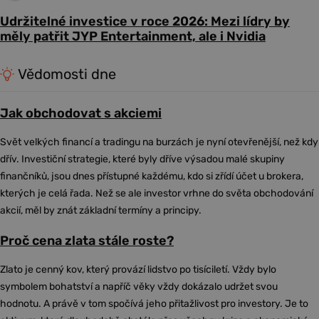
Udržitelné investice v roce 2026: Mezi lídry by
měly patřit JYP Entertainment, ale i Nvidia
Vědomosti dne
Jak obchodovat s akciemi
Svět velkých financí a tradingu na burzách je nyní otevřenější, než kdy
dřív. Investiční strategie, které byly dříve výsadou malé skupiny
finančníků, jsou dnes přístupné každému, kdo si zřídí účet u brokera,
kterých je celá řada. Než se ale investor vrhne do světa obchodování
akcií, měl by znát základní termíny a principy.
Proč cena zlata stále roste?
Zlato je cenný kov, který provází lidstvo po tisíciletí. Vždy bylo
symbolem bohatství a napříč věky vždy dokázalo udržet svou
hodnotu. A právě v tom spočívá jeho přitažlivost pro investory. Je to