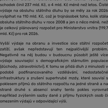
schodek činil 237 mld. Kč, o 4 mld. Kč méně než letos. Čisté
výdaje na obsluhu státního dluhu by se měly za rok 2026
vyšplhat na 110 mld. Kč, což je trojnásobek toho, kolik stála
obsluha státního dluhu v roce 2008 a jen o něco méně, než
je celkový plánovaný rozpočet pro Ministerstvo vnitra (119,7
mld. Kč) pro rok 2026.
Vyšší výdaje na obranu a investice sice státní rozpočet
zatíží, avšak nepředstavují ten nejpalčivější problém.
Negativně na něj budou v budoucnu působit ještě více
výdaje související s demografickým stárnutím populace
(důchody, zdravotnictví). K tomu se přidá dluh z minulosti v
podobě podfinancovaného vzdělávání, nedostatečné
infrastruktury a zrušení superhrubé mzdy, které souvisí s
poklesem příjmů do státního rozpočtu na jedné straně a na
straně druhé s absencí snahy tento pokles vyrovnat
například zvýšením sazby daně z příjmu fyzických osob či
omezením výdajů v odpovídající výši.