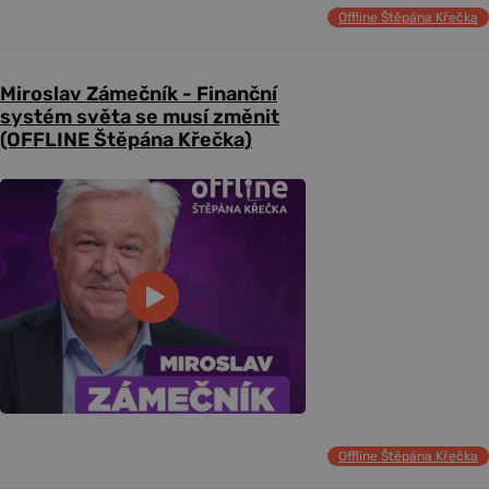
Offline Štěpána Křečka
Miroslav Zámečník - Finanční
systém světa se musí změnit
(OFFLINE Štěpána Křečka)
Offline Štěpána Křečka