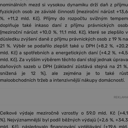
nominálních mezd si vysokou dynamiku drží daň z příjmu
fyzických osob ze závislé činnosti (meziroční nárůst +13,6
%, +11,2 mld. Kč). Příjmy do rozpočtu svižným tempem
doplňuje také inkaso daní z příjmu právnických osob
(meziroční nárůst +10,0 %, 11,1 mld. Kč), které se zlepšilo v
důsledku zvýšení daně z příjmu právnických osob z 19 % na
21 %. Výběr se podařilo zlepšit také u DPH (+8,2 %, +20,2
mld. Kč) a spotřebních a energetických daní (+4,2 %, +4,5
mld. Kč). Za vyšším výběrem těchto daní stojí jednak úprava
daňových sazeb u DPH (základní zůstává stejná na 21 %,
snížená je 12 %), ale zejména je to také růst
maloobchodních tržeb a intenzivnější nákupy domácností.
REKLAMA
Celkové výdaje meziročně vzrostly o 59,0 mld. Kč (+4,1
%). Nejvýznamnější byl podíl běžných výdajů (+2,6 %, +34,3
mld. Kč), následovalo financování vzdělávání (+19,6 mld.