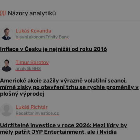
Názory analytiků
Lukáš Kovanda
hlavní ekonom Trinity Bank
Inflace v Česku je nejnižší od roku 2016
Timur Barotov
analytik BHS
Americké akcie zažily výrazně volatilní seanci,
mírné zisky po otevření trhu se rychle proměnily v
plošný výprodej
Lukáš Richtár
Redaktor investice.cz
Udržitelné investice v roce 2026: Mezi lídry by
měly patřit JYP Entertainment, ale i Nvidia