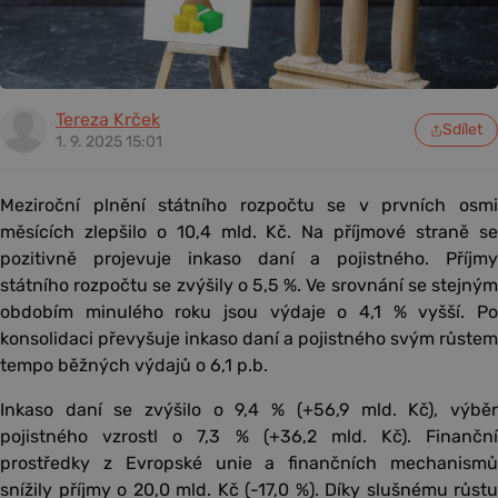
Tereza Krček
Sdílet
1. 9. 2025 15:01
Meziroční plnění státního rozpočtu se v prvních osmi
měsících zlepšilo o 10,4 mld. Kč. Na příjmové straně se
pozitivně projevuje inkaso daní a pojistného. Příjmy
státního rozpočtu se zvýšily o 5,5 %. Ve srovnání se stejným
obdobím minulého roku jsou výdaje o 4,1 % vyšší. Po
konsolidaci převyšuje inkaso daní a pojistného svým růstem
tempo běžných výdajů o 6,1 p.b.
Inkaso daní se zvýšilo o 9,4 % (+56,9 mld. Kč), výběr
pojistného vzrostl o 7,3 % (+36,2 mld. Kč). Finanční
prostředky z Evropské unie a finančních mechanismů
snížily příjmy o 20,0 mld. Kč (-17,0 %). Díky slušnému růstu