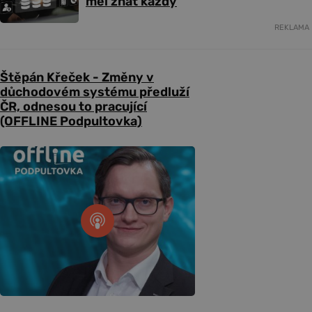
měl znát každý
REKLAMA
Štěpán Křeček - Změny v
důchodovém systému předluží
ČR, odnesou to pracující
(OFFLINE Podpultovka)