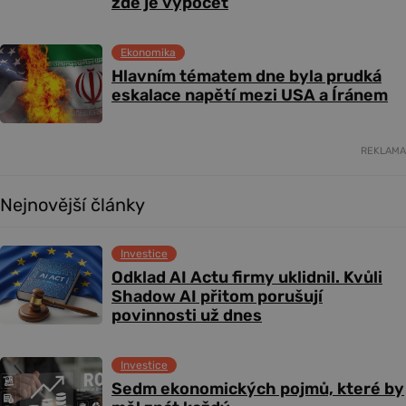
zde je výpočet
Ekonomika
Hlavním tématem dne byla prudká
eskalace napětí mezi USA a Íránem
REKLAMA
Nejnovější články
Investice
Odklad AI Actu firmy uklidnil. Kvůli
Shadow AI přitom porušují
povinnosti už dnes
Investice
Sedm ekonomických pojmů, které by