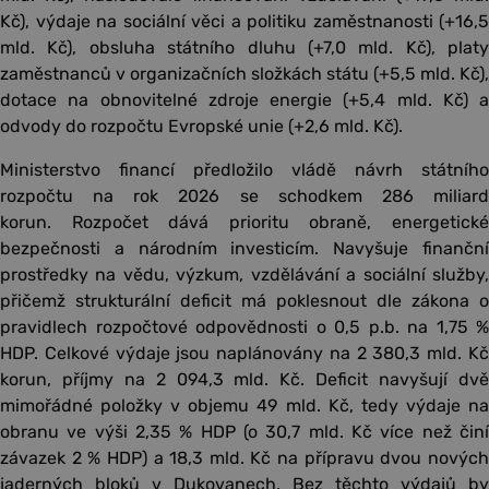
Kč), výdaje na sociální věci a politiku zaměstnanosti (+16,5
mld. Kč), obsluha státního dluhu (+7,0 mld. Kč), platy
zaměstnanců v organizačních složkách státu (+5,5 mld. Kč),
dotace na obnovitelné zdroje energie (+5,4 mld. Kč) a
odvody do rozpočtu Evropské unie (+2,6 mld. Kč).
Ministerstvo financí předložilo vládě návrh státního
rozpočtu na rok 2026 se schodkem 286 miliard
korun. Rozpočet dává prioritu obraně, energetické
bezpečnosti a národním investicím. Navyšuje finanční
prostředky na vědu, výzkum, vzdělávání a sociální služby,
přičemž strukturální deficit má poklesnout dle zákona o
pravidlech rozpočtové odpovědnosti o 0,5 p.b. na 1,75 %
HDP. Celkové výdaje jsou naplánovány na 2 380,3 mld. Kč
korun, příjmy na 2 094,3 mld. Kč. Deficit navyšují dvě
mimořádné položky v objemu 49 mld. Kč, tedy výdaje na
obranu ve výši 2,35 % HDP (o 30,7 mld. Kč více než činí
závazek 2 % HDP) a 18,3 mld. Kč na přípravu dvou nových
jaderných bloků v Dukovanech. Bez těchto výdajů by