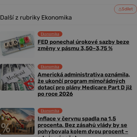
Sdílet
Další z rubriky Ekonomika
Ekonomika
FED ponechal úrokové sazby beze
změny v pásmu 3,50–3,75 %
Ekonomika
Americká administrativa oznámila,
že ukončí program mimořádných
dotací pro plány Medicare Part D již
po roce 2026
Ekonomika
Inflace v červnu spadla na 1,5
procenta. Bez zásahů vlády by se
pohybovala kolem dvou procent –