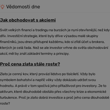
Vědomosti dne
Jak obchodovat s akciemi
Svět velkých financí a tradingu na burzách je nyní otevřenější, než kdy
dřív. Investiční strategie, které byly dříve výsadou malé skupiny
finančníků, jsou dnes přístupné každému, kdo si zřídí účet u brokera,
kterých je celá řada. Než se ale investor vrhne do světa obchodování
akcií, měl by znát základní termíny a principy.
Proč cena zlata stále roste?
Zlato je cenný kov, který provází lidstvo po tisíciletí. Vždy bylo
symbolem bohatství a napříč věky vždy dokázalo udržet svou
hodnotu. A právě v tom spočívá jeho přitažlivost pro investory. Je to
aktivum, které dlouhodobě obstálo přes všechny krize a ekonomické
turbulence. Proč je zlato dobrá investice a proč jeho cena dlouhodobě
roste?