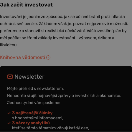
Jak začít investovat
Investování je jedním ze způsobů, jak se účinně bránit proti inflaci a
ochránit své peníze. Základem však je, poznat nejprve své možnosti,
preference a stanovit si realistická očekávání. Váš investiční plán by
měl počítat se třemi základy investování - výnosem, rizikem a
likviditou.
Knihovna vědomostí
Newsletter
Mějte přehled s newsletterem.
Nenechte si ujít nejnovější zprávy o investicích a ekonomice.
Jednou týdně vám pošleme:
3 nejčtenější články
s hodnotnými informacemi,
3 názory analytiků
kteří se těmto tématům věnují každý den,