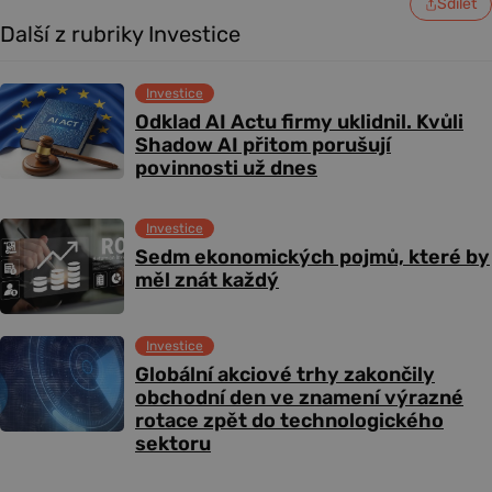
Sdílet
Další z rubriky Investice
Investice
Odklad AI Actu firmy uklidnil. Kvůli
Shadow AI přitom porušují
povinnosti už dnes
Investice
Sedm ekonomických pojmů, které by
měl znát každý
Investice
Globální akciové trhy zakončily
obchodní den ve znamení výrazné
rotace zpět do technologického
sektoru