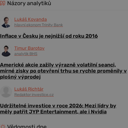
Názory analytiků
Lukáš Kovanda
hlavní ekonom Trinity Bank
Inflace v Česku je nejnižší od roku 2016
Timur Barotov
analytik BHS
Americké akcie zažily výrazně volatilní seanci,
mírné zisky po otevření trhu se rychle proměnily v
plošný výprodej
Lukáš Richtár
Redaktor investice.cz
Udržitelné investice v roce 2026: Mezi lídry by
měly patřit JYP Entertainment, ale i Nvidia
Vědomosti dne