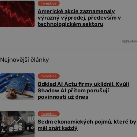
Investice
Americké akcie zaznamenaly
výrazný výprodej, především v
technologickém sektoru
REKLAMA
Nejnovější články
Investice
Odklad AI Actu firmy uklidnil. Kvůli
Shadow AI přitom porušují
povinnosti už dnes
Investice
Sedm ekonomických pojmů, které by
měl znát každý