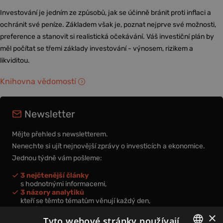
Investování je jedním ze způsobů, jak se účinně bránit proti inflaci a
ochránit své peníze. Základem však je, poznat nejprve své možnosti,
preference a stanovit si realistická očekávání. Váš investiční plán by
měl počítat se třemi základy investování - výnosem, rizikem a
likviditou.
Knihovna vědomostí
Newsletter
Mějte přehled s newsletterem.
Nenechte si ujít nejnovější zprávy o investicích a ekonomice.
Jednou týdně vám pošleme:
3 nejčtenější články
s hodnotnými informacemi,
3 názory analytiků
kteří se těmto tématům věnují každý den,
nová videa a podcasty
×
k prohloubení vašich znalostí.
Tyto webové stránky používají