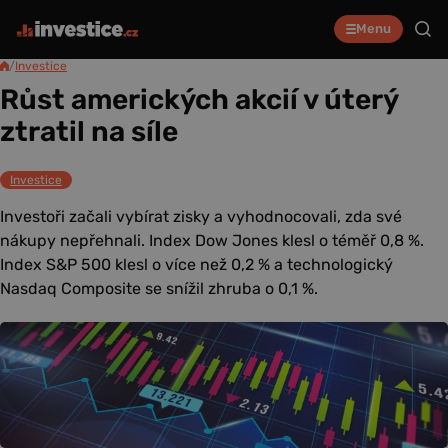
Menu
/
Investice
Růst amerických akcií v úterý
ztratil na síle
Investice
Investoři začali vybírat zisky a vyhodnocovali, zda své
nákupy nepřehnali. Index Dow Jones klesl o téměř 0,8 %.
Index S&P 500 klesl o více než 0,2 % a technologický
Nasdaq Composite se snížil zhruba o 0,1 %.