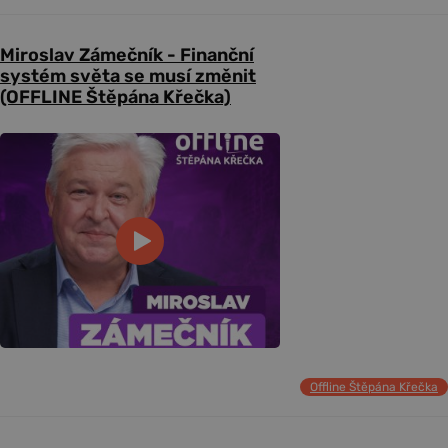
Miroslav Zámečník - Finanční
systém světa se musí změnit
(OFFLINE Štěpána Křečka)
Offline Štěpána Křečka