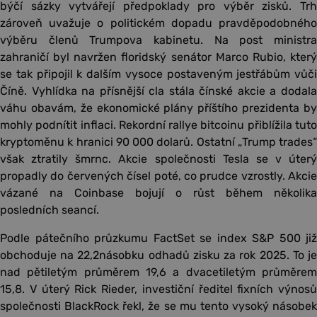
býčí sázky vytvářejí předpoklady pro výběr zisků. Trh
zároveň uvažuje o politickém dopadu pravděpodobného
výběru členů Trumpova kabinetu. Na post ministra
zahraničí byl navržen floridský senátor Marco Rubio, který
se tak připojil k dalším vysoce postaveným jestřábům vůči
Číně. Vyhlídka na přísnější cla stála čínské akcie a dodala
váhu obavám, že ekonomické plány příštího prezidenta by
mohly podnítit inflaci. Rekordní rallye bitcoinu přiblížila tuto
kryptoměnu k hranici 90 000 dolarů. Ostatní „Trump trades“
však ztratily šmrnc. Akcie společnosti Tesla se v úterý
propadly do červených čísel poté, co prudce vzrostly. Akcie
vázané na Coinbase bojují o růst během několika
posledních seancí.
Podle pátečního průzkumu FactSet se index S&P 500 již
obchoduje na 22,2násobku odhadů zisku za rok 2025. To je
nad pětiletým průměrem 19,6 a dvacetiletým průměrem
15,8. V úterý Rick Rieder, investiční ředitel fixních výnosů
společnosti BlackRock řekl, že se mu tento vysoký násobek