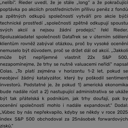
„nelíbí“. Rieder uvedl, že je stále „long“ a že pokračující
poptávka po akciích prostřednictvím přílivu peněz z fondů
a zpětných odkupů společností vytváří pro akcie býčí
technické prostředí „společnosti zpětně odkupují spoustu
svých akcií a nejsou žádní prodejci,“ řekl Rieder.
Spoluzakladatel společnosti DataTrek se v úterním sdělení
klientům rovněž zabýval otázkou, proč by vysoké ocenění
nemuselo být důvodem, proč se držet dál od akcií. „Jakkoli
může být nepříjemné vlastnit 22x S&P 500,
nezapomínejme, že trhy se nutně valuacemi neřídí“ napsal
Colas. „To platí zejména v horizontu 1-2 let, pokud se
neobjeví žádný katalyzátor, který by poškodil sentiment
investorů. Podstatné je, že pokud 1) americká ekonomika
bude nadále růst a 2) nastupující administrativa se ukáže
být tak přátelská k podnikům, jak trhy doufají, pak by
ocenění společností mohlo i nadále expandovat.“ Dodal:
„Vůbec by nás nepřekvapilo, kdyby se někdy v roce 2025
index S&P 500 obchodoval za 25násobek forwardových
zisků.“