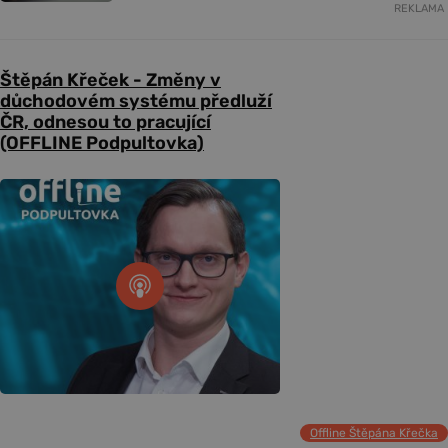
REKLAMA
Štěpán Křeček - Změny v
důchodovém systému předluží
ČR, odnesou to pracující
(OFFLINE Podpultovka)
Offline Štěpána Křečka