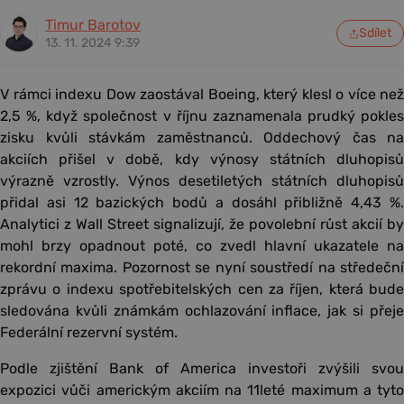
Timur Barotov
Sdílet
13. 11. 2024 9:39
V rámci indexu Dow zaostával Boeing, který klesl o více než
2,5 %, když společnost v říjnu zaznamenala prudký pokles
zisku kvůli stávkám zaměstnanců. Oddechový čas na
akciích přišel v době, kdy výnosy státních dluhopisů
výrazně vzrostly. Výnos desetiletých státních dluhopisů
přidal asi 12 bazických bodů a dosáhl přibližně 4,43 %.
Analytici z Wall Street signalizují, že povolební růst akcií by
mohl brzy opadnout poté, co zvedl hlavní ukazatele na
rekordní maxima. Pozornost se nyní soustředí na středeční
zprávu o indexu spotřebitelských cen za říjen, která bude
sledována kvůli známkám ochlazování inflace, jak si přeje
Federální rezervní systém.
Podle zjištění Bank of America investoři zvýšili svou
expozici vůči americkým akciím na 11leté maximum a tyto