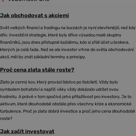
Jak obchodovat s akciemi
Svět velkých financí a tradingu na burzách je nyní otevřenější, než kdy
dřív. Investiční strategie, které byly dříve výsadou malé skupiny
finančníků, jsou dnes přístupné každému, kdo si zřídí účet u brokera,
kterých je celá řada. Než se ale investor vrhne do světa obchodování
akcií, měl by znát základní termíny a principy.
Proč cena zlata stále roste?
Zlato je cenný kov, který provází lidstvo po tisíciletí. Vždy bylo
symbolem bohatství a napříč věky vždy dokázalo udržet svou
hodnotu. A právě v tom spočívá jeho přitažlivost pro investory. Je to
aktivum, které dlouhodobě obstálo přes všechny krize a ekonomické
turbulence. Proč je zlato dobrá investice a proč jeho cena dlouhodobě
roste?
Jak začít investovat