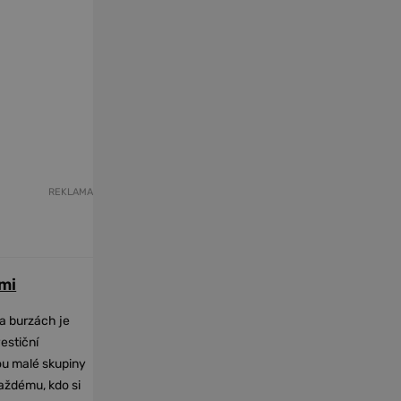
REKLAMA
mi
na burzách je
vestiční
dou malé skupiny
každému, kdo si