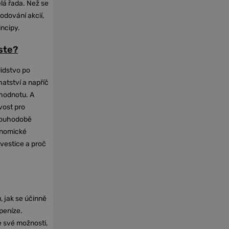
elá řada. Než se
odování akcií,
incipy.
oste?
lidstvo po
hatství a napříč
hodnotu. A
vost pro
dlouhodobě
onomické
nvestice a proč
, jak se účinně
 peníze.
e své možnosti,