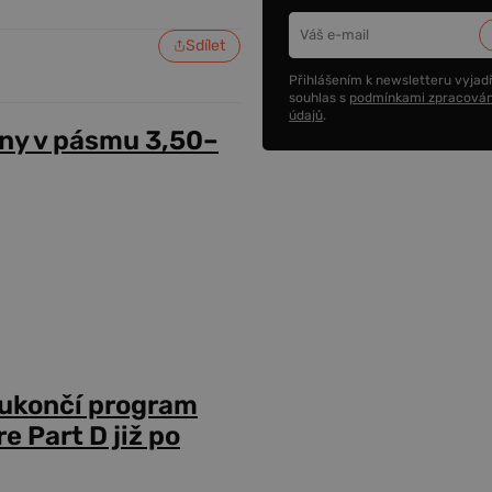
Sdílet
Přihlášením k newsletteru vyjadř
souhlas s
podmínkami zpracován
údajů
.
ny v pásmu 3,50–
 ukončí program
 Part D již po