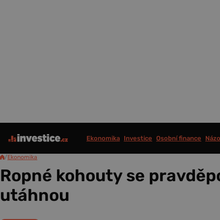
Ekonomika
Investice
Osobní finance
Názo
/
Ekonomika
Ropné kohouty se pravdě
utáhnou