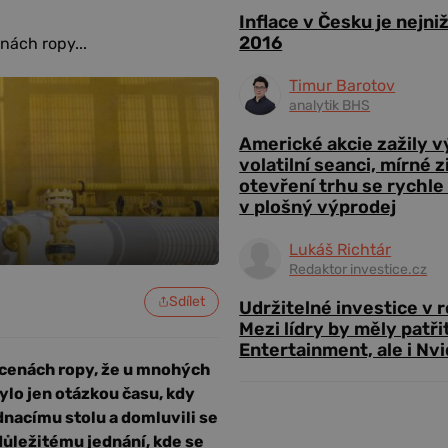
Inflace v Česku je nejni
2016
ách ropy...
Timur Barotov
analytik BHS
Americké akcie zažily 
volatilní seanci, mírné 
otevření trhu se rychle
v plošný výprodej
Lukáš Richtár
Redaktor investice.cz
Sdílet
Udržitelné investice v 
Mezi lídry by měly patři
Entertainment, ale i Nvi
cenách ropy, že u mnohých
ylo jen otázkou času, kdy
dnacímu stolu a domluvili se
důležitému jednání, kde se