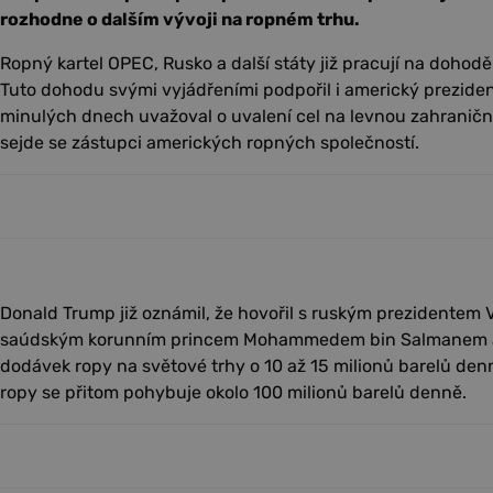
rozhodne o dalším vývoji na ropném trhu.
Ropný kartel OPEC, Rusko a další státy již pracují na dohod
Tuto dohodu svými vyjádřeními podpořil i americký preziden
minulých dnech uvažoval o uvalení cel na levnou zahraničn
sejde se zástupci amerických ropných společností.
Donald Trump již oznámil, že hovořil s ruským prezidentem
saúdským korunním princem Mohammedem bin Salmanem a d
dodávek ropy na světové trhy o 10 až 15 milionů barelů den
ropy se přitom pohybuje okolo 100 milionů barelů denně.