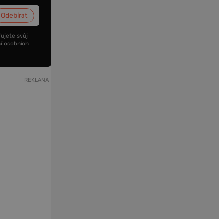
ujete svůj
í osobních
REKLAMA