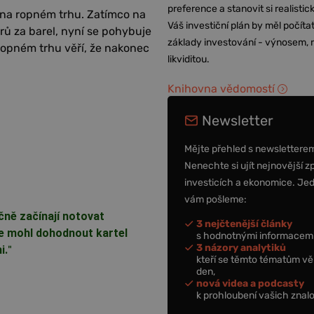
preference a stanovit si realisti
na ropném trhu. Zatímco na
Váš investiční plán by měl počítat
rů za barel, nyní se pohybuje
základy investování - výnosem, r
 ropném trhu věří, že nakonec
likviditou.
Knihovna vědomostí
Newsletter
Mějte přehled s newslettere
Nenechte si ujít nejnovější z
investicích a ekonomice. Je
vám pošleme:
čně začínají notovat
3 nejčtenější články
e mohl dohodnout kartel
s hodnotnými informacemi
3 názory analytiků
i.
"
kteří se těmto tématům vě
den,
nová videa a podcasty
k prohloubení vašich znalo