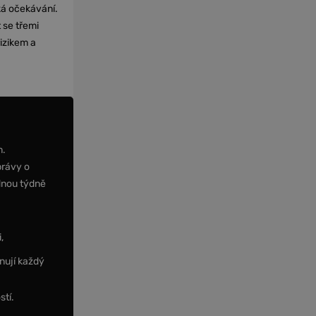
cká očekávání.
 se třemi
izikem a
m.
právy o
dnou týdně
,
nují každý
stí.