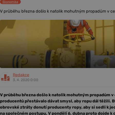
Ekonomika
V průběhu března došlo k natolik mohutným propadům v cen
Redakce
3. 4. 2020 0:00
V průběhu března došlo k natolik mohutným propadům v 
producentů přestávalo dávat smysl, aby ropu dál těžili. B
obrovské ztráty donutí producenty ropy, aby si sedli k je
na společném postupu. V pondělí 6. dubna proto dojde k 