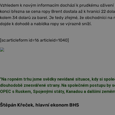
Vzhledem k novým informacím dochází k prudkému oživení 
konci března se cena ropy Brent dostala až k hranici 22 dola
kolem 34 dolarů za barel. Je tedy zřejmé, že obchodníci na
dojde k dohodě a nabídka ropy se výrazně sníží.
[sc:articleform id=16 articleid=1040]
"
Na ropném trhu jsme svědky nevídané situace, kdy si spole
dlouhodobě znesvářené strany. Na společném postupu by s
OPEC s Ruskem, Spojenými státy, Kanadou a dalšími zeměm
Štěpán Křeček, hlavní ekonom BHS