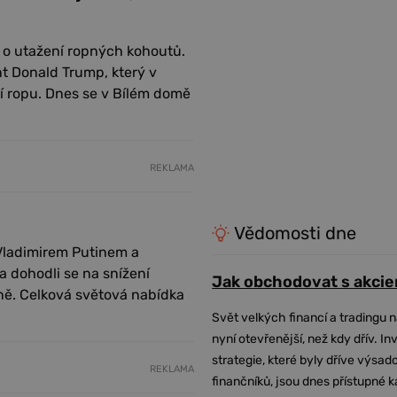
ě o utažení ropných kohoutů.
t Donald Trump, který v
í ropu. Dnes se v Bílém domě
REKLAMA
Vědomosti dne
 Vladimirem Putinem a
ohodli se na snížení
Jak obchodovat s akcie
ně. Celková světová nabídka
Svět velkých financí a tradingu 
nyní otevřenější, než kdy dřív. In
strategie, které byly dříve výsa
REKLAMA
finančníků, jsou dnes přístupné 