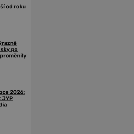
žší od roku
výrazně
zisky po
 proměnily
roce 2026:
t JYP
dia