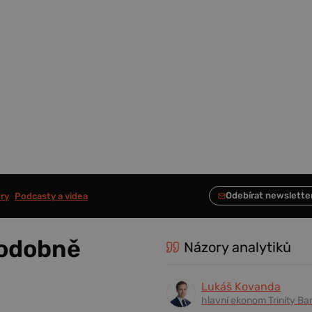
ry
Podcasty a videa
podobně
Názory analytiků
Lukáš Kovanda
hlavní ekonom Trinity Ba