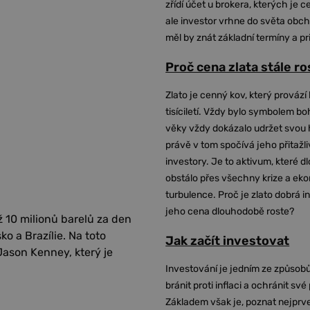
zřídí účet u brokera, kterých je c
ale investor vrhne do světa obch
měl by znát základní termíny a pr
Proč cena zlata stále r
Zlato je cenný kov, který provází 
tisíciletí. Vždy bylo symbolem bo
věky vždy dokázalo udržet svou 
právě v tom spočívá jeho přitažli
investory. Je to aktivum, které 
obstálo přes všechny krize a ek
turbulence. Proč je zlato dobrá i
jeho cena dlouhodobě roste?
 10 milionů barelů za den
o a Brazílie. Na toto
Jak začít investovat
Jason Kenney, který je
Investování je jedním ze způsobů
bránit proti inflaci a ochránit své
Základem však je, poznat nejprv