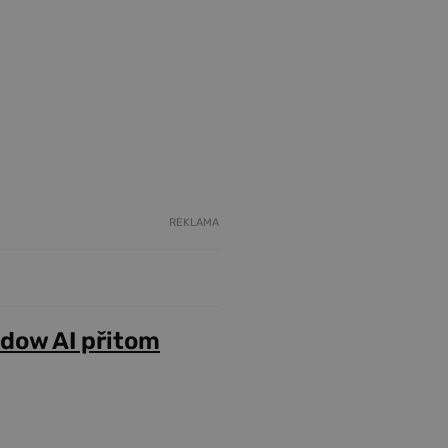
REKLAMA
adow AI přitom