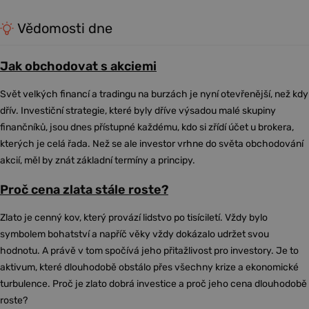
Vědomosti dne
Jak obchodovat s akciemi
Svět velkých financí a tradingu na burzách je nyní otevřenější, než kdy
dřív. Investiční strategie, které byly dříve výsadou malé skupiny
finančníků, jsou dnes přístupné každému, kdo si zřídí účet u brokera,
kterých je celá řada. Než se ale investor vrhne do světa obchodování
akcií, měl by znát základní termíny a principy.
Proč cena zlata stále roste?
Zlato je cenný kov, který provází lidstvo po tisíciletí. Vždy bylo
symbolem bohatství a napříč věky vždy dokázalo udržet svou
hodnotu. A právě v tom spočívá jeho přitažlivost pro investory. Je to
aktivum, které dlouhodobě obstálo přes všechny krize a ekonomické
turbulence. Proč je zlato dobrá investice a proč jeho cena dlouhodobě
roste?