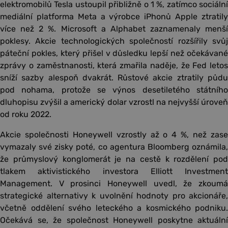
elektromobilů Tesla ustoupil přibližně o 1 %, zatímco sociální
mediální platforma Meta a výrobce iPhonů Apple ztratily
více než 2 %. Microsoft a Alphabet zaznamenaly menší
poklesy. Akcie technologických společností rozšířily svůj
páteční pokles, který přišel v důsledku lepší než očekávané
zprávy o zaměstnanosti, která zmařila naděje, že Fed letos
sníží sazby alespoň dvakrát. Růstové akcie ztratily půdu
pod nohama, protože se výnos desetiletého státního
dluhopisu zvýšil a americký dolar vzrostl na nejvyšší úroveň
od roku 2022.
Akcie společnosti Honeywell vzrostly až o 4 %, než zase
vymazaly své zisky poté, co agentura Bloomberg oznámila,
že průmyslový konglomerát je na cestě k rozdělení pod
tlakem aktivistického investora Elliott Investment
Management. V prosinci Honeywell uvedl, že zkoumá
strategické alternativy k uvolnění hodnoty pro akcionáře,
včetně oddělení svého leteckého a kosmického podniku.
Očekává se, že společnost Honeywell poskytne aktuální