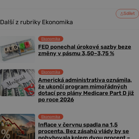
Sdílet
Další z rubriky Ekonomika
Ekonomika
FED ponechal úrokové sazby beze
změny v pásmu 3,50–3,75 %
Ekonomika
Americká administrativa oznámila,
že ukončí program mimořádných
dotací pro plány Medicare Part D již
po roce 2026
Ekonomika
Inflace v červnu spadla na 1,5
procenta. Bez zásahů vlády by se
pohybovala kolem dvou procent –