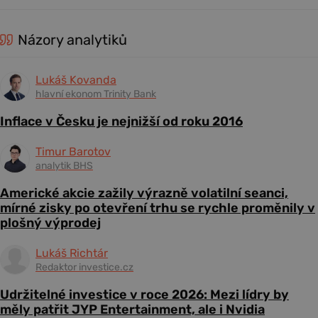
Názory analytiků
Lukáš Kovanda
hlavní ekonom Trinity Bank
Inflace v Česku je nejnižší od roku 2016
Timur Barotov
analytik BHS
Americké akcie zažily výrazně volatilní seanci,
mírné zisky po otevření trhu se rychle proměnily v
plošný výprodej
Lukáš Richtár
Redaktor investice.cz
Udržitelné investice v roce 2026: Mezi lídry by
měly patřit JYP Entertainment, ale i Nvidia