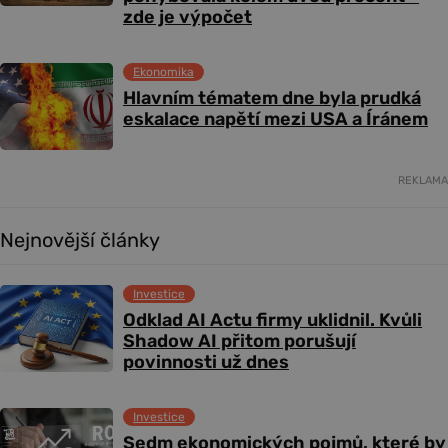
zde je výpočet
Ekonomika
Hlavním tématem dne byla prudká
eskalace napětí mezi USA a Íránem
REKLAMA
Nejnovější články
Investice
Odklad AI Actu firmy uklidnil. Kvůli
Shadow AI přitom porušují
povinnosti už dnes
Investice
Sedm ekonomických pojmů, které by