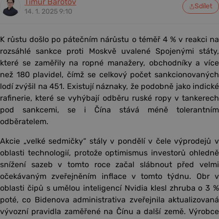
Timur Barotov
Sdílet
14. 1. 2025 9:10
K růstu došlo po pátečním nárůstu o téměř 4 % v reakci na
rozsáhlé sankce proti Moskvě uvalené Spojenými státy,
které se zaměřily na ropné manažery, obchodníky a více
než 180 plavidel, čímž se celkový počet sankcionovaných
lodí zvýšil na 451. Existují náznaky, že podobně jako indické
rafinerie, které se vyhýbají odběru ruské ropy v tankerech
pod sankcemi, se i Čína stává méně tolerantním
odběratelem.
Akcie „velké sedmičky“ stály v pondělí v čele výprodejů v
oblasti technologií, protože optimismus investorů ohledně
snížení sazeb v tomto roce začal slábnout před velmi
očekávaným zveřejněním inflace v tomto týdnu. Obr v
oblasti čipů s umělou inteligencí Nvidia klesl zhruba o 3 %
poté, co Bidenova administrativa zveřejnila aktualizovaná
vývozní pravidla zaměřené na Čínu a další země. Výrobce