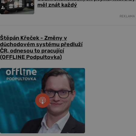
měl znát každý
REKLAMA
Štěpán Křeček - Změny v
důchodovém systému předluží
ČR, odnesou to pracující
(OFFLINE Podpultovka)