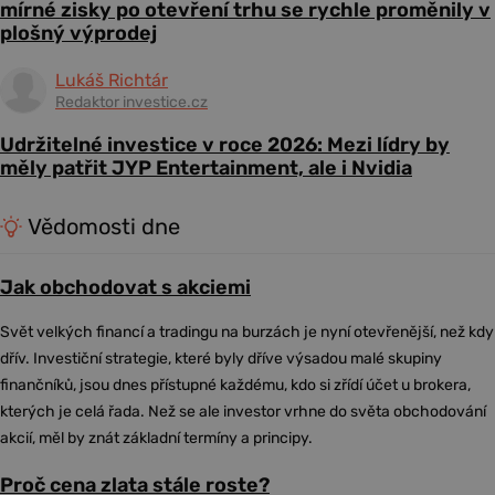
mírné zisky po otevření trhu se rychle proměnily v
plošný výprodej
Lukáš Richtár
Redaktor investice.cz
Udržitelné investice v roce 2026: Mezi lídry by
měly patřit JYP Entertainment, ale i Nvidia
Vědomosti dne
Jak obchodovat s akciemi
Svět velkých financí a tradingu na burzách je nyní otevřenější, než kdy
dřív. Investiční strategie, které byly dříve výsadou malé skupiny
finančníků, jsou dnes přístupné každému, kdo si zřídí účet u brokera,
kterých je celá řada. Než se ale investor vrhne do světa obchodování
akcií, měl by znát základní termíny a principy.
Proč cena zlata stále roste?