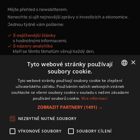
Mějte přehled s newsletterem.
Nenechte si ujít nejnovější zprávy o investicích a ekonomice.
Jednou týdně vám pošleme:
3 nejčtenější články
s hodnotnými informacemi,
3 názory analytiků
kteří se těmto tématům věnují každý den,
nová videa a podcasty
×
k prohloubení vašich znalostí.
Tyto webové stránky používají
soubory cookie.
CZECH
Tyto webové stránky používají soubory cookie ke zlepšení
uživatelského zážitku. Používáním našich webových stránek
CZ
souhlasíte se všemi soubory cookie v souladu s našimi zásadami
Přihlášením k newsletteru vyjadřujete svůj souhlas s
podmínkami
používání souborů cookie.
Více informací
zpracování osobních údajů
.
ZOBRAZIT PARTNERY
(1491) →
Kontakt
NEZBYTNĚ NUTNÉ SOUBORY
Zásady používání souborů cookies
Zpracování osobních údajů
VÝKONOVÉ SOUBORY
SOUBORY CÍLENÍ
Autoři