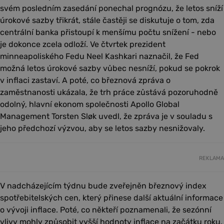
svém posledním zasedání ponechal prognózu, že letos sníží
úrokové sazby třikrát, stále častěji se diskutuje o tom, zda
centrální banka přistoupí k menšímu počtu snížení - nebo
je dokonce zcela odloží. Ve čtvrtek prezident
minneapoliského Fedu Neel Kashkari naznačil, že Fed
možná letos úrokové sazby vůbec nesníží, pokud se pokrok
v inflaci zastaví. A poté, co březnová zpráva o
zaměstnanosti ukázala, že trh práce zůstává pozoruhodně
odolný, hlavní ekonom společnosti Apollo Global
Management Torsten Sløk uvedl, že zpráva je v souladu s
jeho předchozí výzvou, aby se letos sazby nesnižovaly.
REKLAMA
V nadcházejícím týdnu bude zveřejněn březnový index
spotřebitelských cen, který přinese další aktuální informace
o vývoji inflace. Poté, co někteří poznamenali, že sezónní
vlivy mohly způsobit vyšší hodnoty inflace na začátku roku,