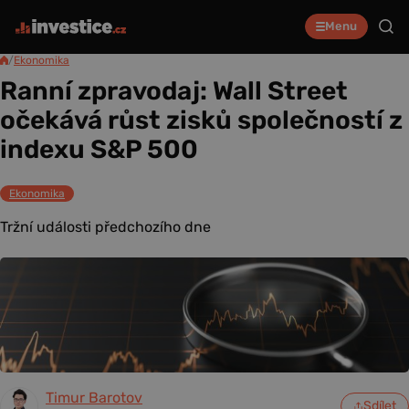
Menu
/
Ekonomika
Ranní zpravodaj: Wall Street
očekává růst zisků společností z
indexu S&P 500
Ekonomika
Tržní události předchozího dne
Timur Barotov
Sdílet