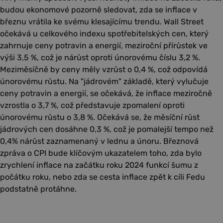
budou ekonomové pozorně sledovat, zda se inflace v
březnu vrátila ke svému klesajícímu trendu. Wall Street
očekává u celkového indexu spotřebitelských cen, který
zahrnuje ceny potravin a energií, meziroční přírůstek ve
výši 3,5 %, což je nárůst oproti únorovému číslu 3,2 %.
Meziměsíčně by ceny měly vzrůst o 0,4 %, což odpovídá
únorovému růstu. Na "jádrovém" základě, který vylučuje
ceny potravin a energií, se očekává, že inflace meziročně
vzrostla o 3,7 %, což představuje zpomalení oproti
únorovému růstu o 3,8 %. Očekává se, že měsíční růst
jádrových cen dosáhne 0,3 %, což je pomalejší tempo než
0,4% nárůst zaznamenaný v lednu a únoru. Březnová
zpráva o CPI bude klíčovým ukazatelem toho, zda bylo
zrychlení inflace na začátku roku 2024 funkcí šumu z
počátku roku, nebo zda se cesta inflace zpět k cíli Fedu
podstatně protáhne.