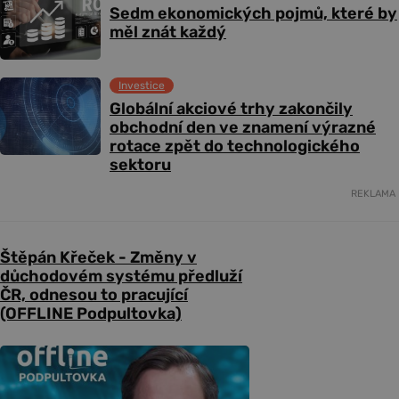
Sedm ekonomických pojmů, které by
měl znát každý
Investice
Globální akciové trhy zakončily
obchodní den ve znamení výrazné
rotace zpět do technologického
sektoru
REKLAMA
Štěpán Křeček - Změny v
důchodovém systému předluží
ČR, odnesou to pracující
(OFFLINE Podpultovka)