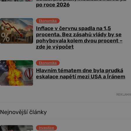
po roce 2026
Ekonomika
Inflace v červnu spadla na 1,5
procenta. Bez zásahů vlády by se
pohybovala kolem dvou procent –
zde je výpočet
Ekonomika
Hlavním tématem dne byla prudká
eskalace napětí mezi USA a Íránem
REKLAMA
Nejnovější články
Investice