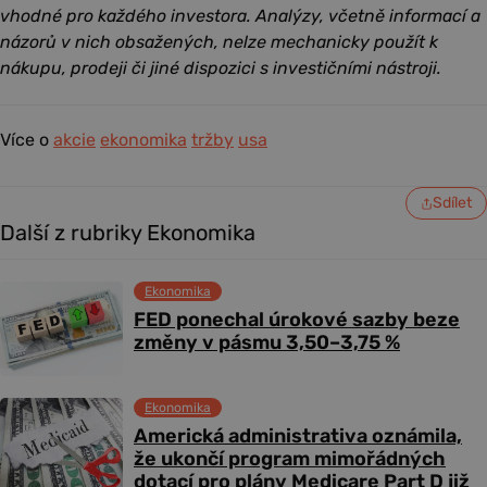
vhodné pro každého investora. Analýzy, včetně informací a
názorů v nich obsažených, nelze mechanicky použít k
nákupu, prodeji či jiné dispozici s investičními nástroji.
Více o
akcie
ekonomika
tržby
usa
Sdílet
Další z rubriky Ekonomika
Ekonomika
FED ponechal úrokové sazby beze
změny v pásmu 3,50–3,75 %
Ekonomika
Americká administrativa oznámila,
že ukončí program mimořádných
dotací pro plány Medicare Part D již