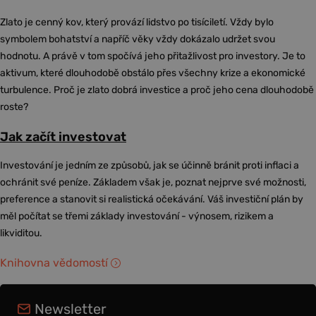
Zlato je cenný kov, který provází lidstvo po tisíciletí. Vždy bylo
symbolem bohatství a napříč věky vždy dokázalo udržet svou
hodnotu. A právě v tom spočívá jeho přitažlivost pro investory. Je to
aktivum, které dlouhodobě obstálo přes všechny krize a ekonomické
turbulence. Proč je zlato dobrá investice a proč jeho cena dlouhodobě
roste?
Jak začít investovat
Investování je jedním ze způsobů, jak se účinně bránit proti inflaci a
ochránit své peníze. Základem však je, poznat nejprve své možnosti,
preference a stanovit si realistická očekávání. Váš investiční plán by
měl počítat se třemi základy investování - výnosem, rizikem a
likviditou.
Knihovna vědomostí
Newsletter