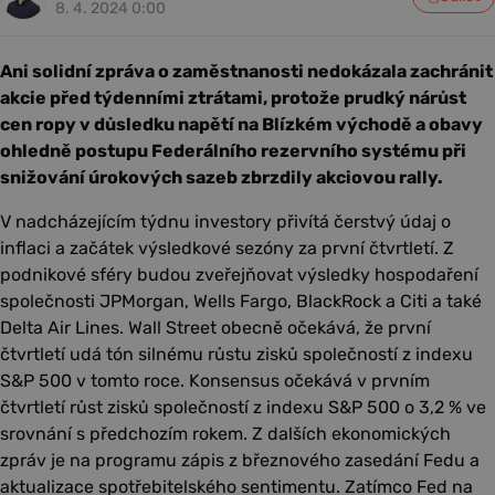
8. 4. 2024 0:00
Ani solidní zpráva o zaměstnanosti nedokázala zachránit
akcie před týdenními ztrátami, protože prudký nárůst
cen ropy v důsledku napětí na Blízkém východě a obavy
ohledně postupu Federálního rezervního systému při
snižování úrokových sazeb zbrzdily akciovou rally.
V nadcházejícím týdnu investory přivítá čerstvý údaj o
inflaci a začátek výsledkové sezóny za první čtvrtletí. Z
podnikové sféry budou zveřejňovat výsledky hospodaření
společnosti JPMorgan, Wells Fargo, BlackRock a Citi a také
Delta Air Lines. Wall Street obecně očekává, že první
čtvrtletí udá tón silnému růstu zisků společností z indexu
S&P 500 v tomto roce. Konsensus očekává v prvním
čtvrtletí růst zisků společností z indexu S&P 500 o 3,2 % ve
srovnání s předchozím rokem. Z dalších ekonomických
zpráv je na programu zápis z březnového zasedání Fedu a
aktualizace spotřebitelského sentimentu. Zatímco Fed na