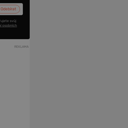
ujete svůj
í osobních
REKLAMA