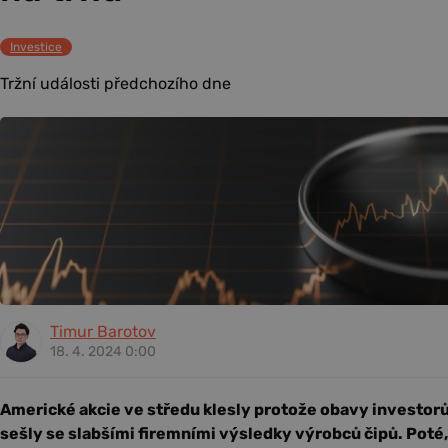
Investice
Tržní události předchozího dne
Timur Barotov
18. 4. 2024 0:00
Americké akcie ve středu klesly protože obavy investor
sešly se slabšími firemními výsledky výrobců čipů. Poté,