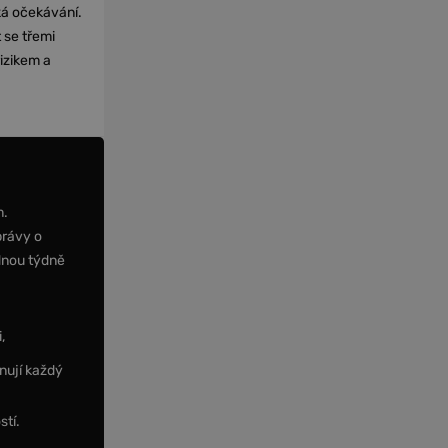
cká očekávání.
 se třemi
izikem a
m.
právy o
dnou týdně
,
nují každý
stí.