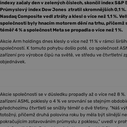
indexy začaly den v zelených číslech, skončil index S&P 5
Průmyslový index Dow Jones ztratil skromnějších 0,1 %.
Nasdaq Composite vedl ztráty a klesl o více než 1,1 %. Ve
společnosti byly hnacím motorem dění na trhu, přičemž s
téměř 4 % a společnost Meta se propadla o více než 1 %.
Akcie Arm holdings dnes klesly o více než 11 % v rámci širší
společností. K tomuto pohybu došlo poté, co společnost AS
zařízení pro výrobce čipů na světě, ve středu ve čtvrtletní
objednávek.
Akcie společnosti se v důsledku propadly až o více než 8 %.
zařízení ASML poklesly o 4 % ve srovnání se stejným období
předchozímu čtvrtletí se snížily téměř o dvě třetiny. "Náš v
totožný, přičemž druhá polovina roku by měla být silnější ne
pokračujícím zotavováním průmyslu z poklesu," uvedl v prohl