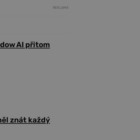
REKLAMA
adow AI přitom
ěl znát každý