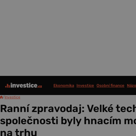
Ekonomika
Investice
Osobní finance
Názo
/
Investice
Ranní zpravodaj: Velké tec
společnosti byly hnacím m
na trhu