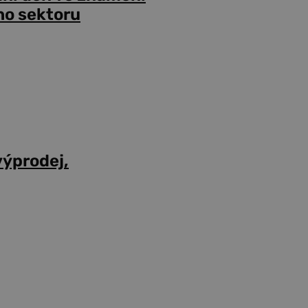
ho sektoru
výprodej,