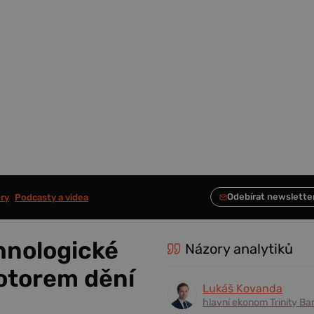
ry
Podcasty a videa
hnologické
Názory analytiků
otorem dění
Lukáš Kovanda
hlavní ekonom Trinity Ba