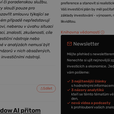
ví či poradenskou službu,
preference a stanovit si realisti
zy slouží pouze pro
Váš investiční plán by měl počítat
zavřít smlouvu týkající se
základy investování - výnosem, r
dném případě nepředstavují
likviditou.
ovi, neberou v úvahu situaci
Knihovna vědomostí
i, znalosti, zkušenosti, cíle
estiční nástroje nebo
Newsletter
ěné v analýzách nemusí být
 názorů v nich obsažených,
Mějte přehled s newslettere
 investičními nástroji.
Nenechte si ujít nejnovější z
investicích a ekonomice. Je
vám pošleme:
3 nejčtenější články
s hodnotnými informacemi
Sdílet
3 názory analytiků
kteří se těmto tématům vě
den,
nová videa a podcasty
k prohloubení vašich znalo
adow AI přitom