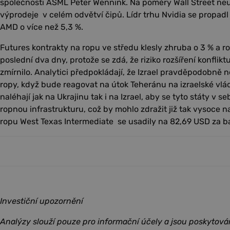
společnosti ASML Peter Wennink. Na poměry Wall Street neus
výprodeje v celém odvětví čipů. Lídr trhu Nvidia se propadl
AMD o více než 5,3 %.
Futures kontrakty na ropu ve středu klesly zhruba o 3 % a roz
poslední dva dny, protože se zdá, že riziko rozšíření konfli
zmírnilo. Analytici předpokládají, že Izrael pravděpodobně
ropy, když bude reagovat na útok Teheránu na izraelské vlád
naléhají jak na Ukrajinu tak i na Izrael, aby se tyto státy v
ropnou infrastrukturu, což by mohlo zdražit již tak vysoce
ropu West Texas Intermediate se usadily na 82,69 USD za ba
Investiční upozornění
Analýzy slouží pouze pro informační účely a jsou poskytová