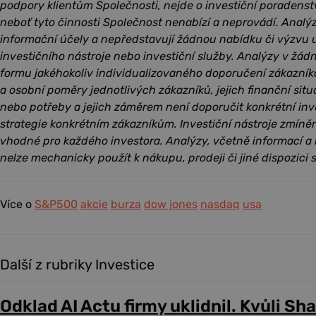
podpory klientům Společnosti, nejde o investiční poradenst
neboť tyto činnosti Společnost nenabízí a neprovádí. Analý
informační účely a nepředstavují žádnou nabídku či výzvu u
investičního nástroje nebo investiční služby. Analýzy v žá
formu jakéhokoliv individualizovaného doporučení zákazník
a osobní poměry jednotlivých zákazníků, jejich finanční situac
nebo potřeby a jejich záměrem není doporučit konkrétní inv
strategie konkrétním zákazníkům. Investiční nástroje zmín
vhodné pro každého investora. Analýzy, včetně informací a
nelze mechanicky použít k nákupu, prodeji či jiné dispozici s
Více o
S&P500
akcie
burza
dow jones
nasdaq
usa
Další z rubriky Investice
Odklad AI Actu firmy uklidnil. Kvůli Sh