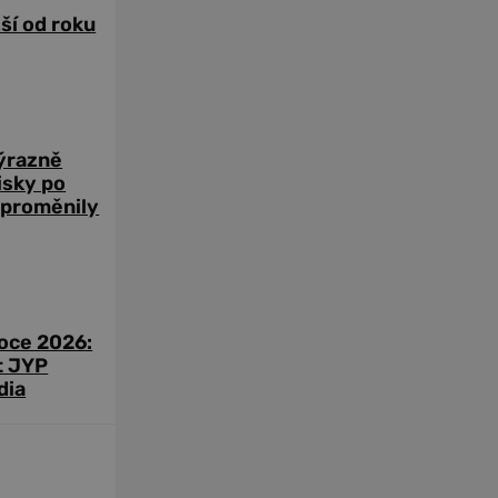
žší od roku
výrazně
zisky po
 proměnily
roce 2026:
t JYP
dia