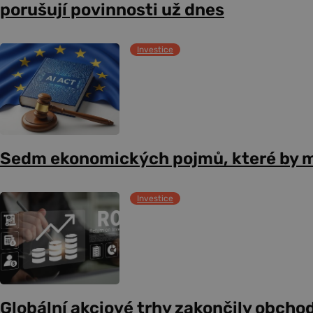
porušují povinnosti už dnes
Investice
Sedm ekonomických pojmů, které by m
Investice
Globální akciové trhy zakončily obcho