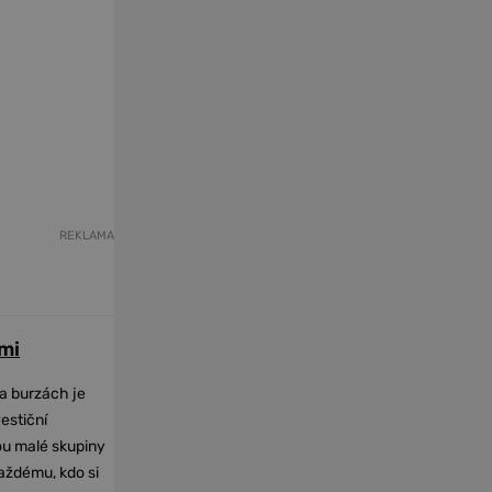
REKLAMA
mi
na burzách je
vestiční
dou malé skupiny
každému, kdo si