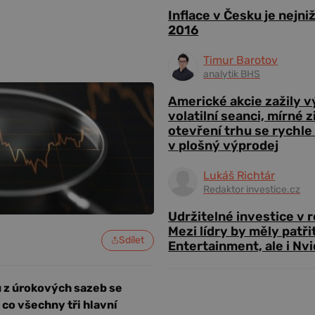
Inflace v Česku je nejni
2016
Timur Barotov
analytik BHS
Americké akcie zažily 
volatilní seanci, mírné 
otevření trhu se rychle
v plošný výprodej
Lukáš Richtár
Redaktor investice.cz
Udržitelné investice v 
Mezi lídry by měly patři
Sdílet
Entertainment, ale i Nvi
ů z úrokových sazeb se
 co všechny tři hlavní