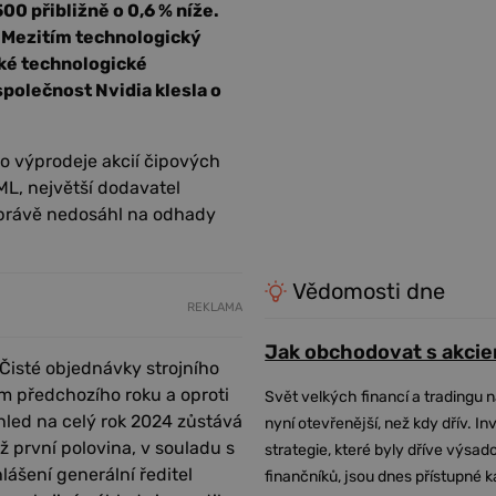
00 přibližně o 0,6 % níže.
 Mezitím technologický
lké technologické
polečnost Nvidia klesla o
ho výprodeje akcií čipových
ML, největší dodavatel
 zprávě nedosáhl na odhady
Vědomosti dne
REKLAMA
Jak obchodovat s akcie
 Čisté objednávky strojního
m předchozího roku a oproti
Svět velkých financí a tradingu 
ýhled na celý rok 2024 zůstává
nyní otevřenější, než kdy dřív. In
ž první polovina, v souladu s
strategie, které byly dříve výsa
ášení generální ředitel
finančníků, jsou dnes přístupné 