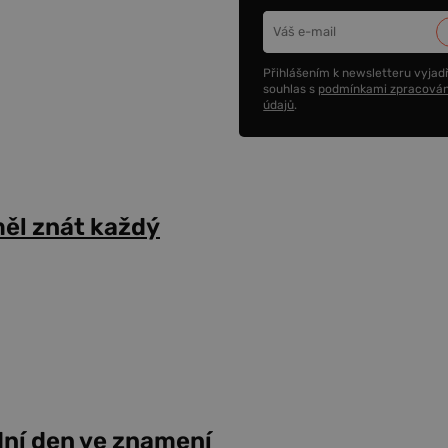
Přihlášením k newsletteru vyjadř
souhlas s
podmínkami zpracován
údajů
.
ěl znát každý
dní den ve znamení