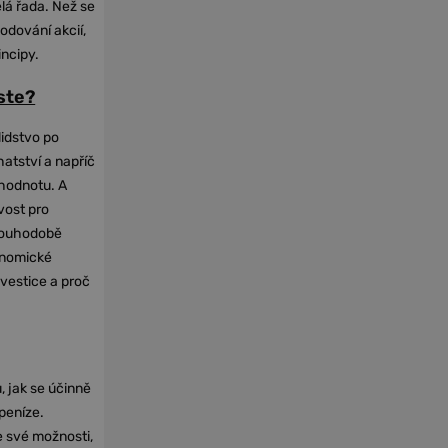
elá řada. Než se
odování akcií,
incipy.
oste?
lidstvo po
hatství a napříč
hodnotu. A
vost pro
dlouhodobě
onomické
nvestice a proč
, jak se účinně
 peníze.
e své možnosti,