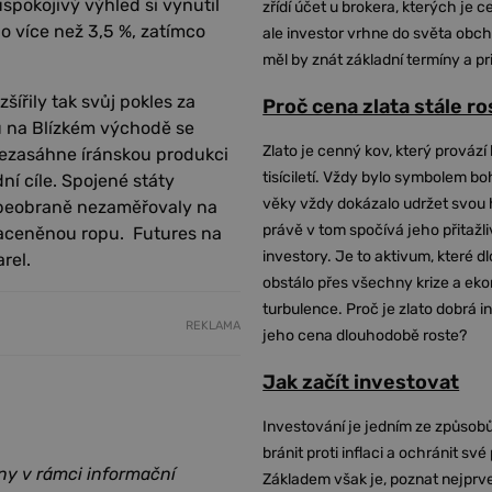
pokojivý výhled si vynutil
zřídí účet u brokera, kterých je c
 o více než 3,5 %, zatímco
ale investor vrhne do světa obch
měl by znát základní termíny a pr
šířily tak svůj pokles za
Proč cena zlata stále r
ktu na Blízkém východě se
Zlato je cenný kov, který provází 
 nezasáhne íránskou produkci
tisíciletí. Vždy bylo symbolem bo
ní cíle. Spojené státy
věky vždy dokázalo udržet svou 
 sebeobraně nezaměřovaly na
právě v tom spočívá jeho přitažli
 naceněnou ropu. Futures na
investory. Je to aktivum, které 
rel.
obstálo přes všechny krize a ek
turbulence. Proč je zlato dobrá i
REKLAMA
jeho cena dlouhodobě roste?
Jak začít investovat
Investování je jedním ze způsobů
bránit proti inflaci a ochránit své
ny v rámci informační
Základem však je, poznat nejprv