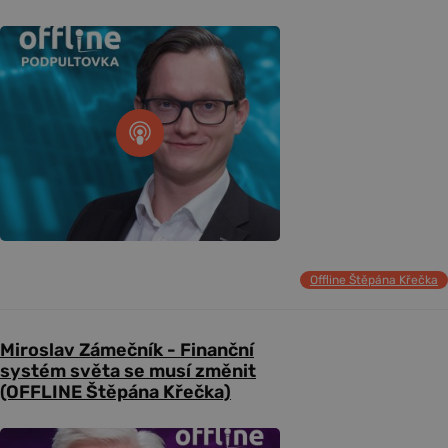
Offline Štěpána Křečka
Miroslav Zámečník - Finanční
systém světa se musí změnit
(OFFLINE Štěpána Křečka)