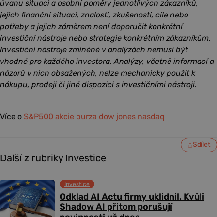
úvahu situaci a osobní poměry jednotlivých zákazníků,
jejich finanční situaci, znalosti, zkušenosti, cíle nebo
potřeby a jejich záměrem není doporučit konkrétní
investiční nástroje nebo strategie konkrétním zákazníkům.
Investiční nástroje zmíněné v analýzách nemusí být
vhodné pro každého investora. Analýzy, včetně informací a
názorů v nich obsažených, nelze mechanicky použít k
nákupu, prodeji či jiné dispozici s investičními nástroji.
Více o
S&P500
akcie
burza
dow jones
nasdaq
Sdílet
Další z rubriky Investice
Investice
Odklad AI Actu firmy uklidnil. Kvůli
Shadow AI přitom porušují