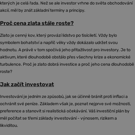
kterých je celá řada. Než se ale investor vrhne do světa obchodování
akcií, měl by znát základní termíny a principy.
Proč cena zlata stále roste?
Zlato je cenný kov, který provází lidstvo po tisíciletí. Vždy bylo
symbolem bohatství a napříč věky vždy dokázalo udržet svou
hodnotu. A právě v tom spočívá jeho přitažlivost pro investory. Je to
aktivum, které dlouhodobě obstálo přes všechny krize a ekonomické
turbulence. Proč je zlato dobrá investice a proč jeho cena dlouhodobě
roste?
Jak začít investovat
Investování je jedním ze způsobů, jak se účinně bránit proti inflaci a
ochránit své peníze. Základem však je, poznat nejprve své možnosti,
preference a stanovit si realistická očekávání. Váš investiční plán by
měl počítat se třemi základy investování - výnosem, rizikem a
likviditou.