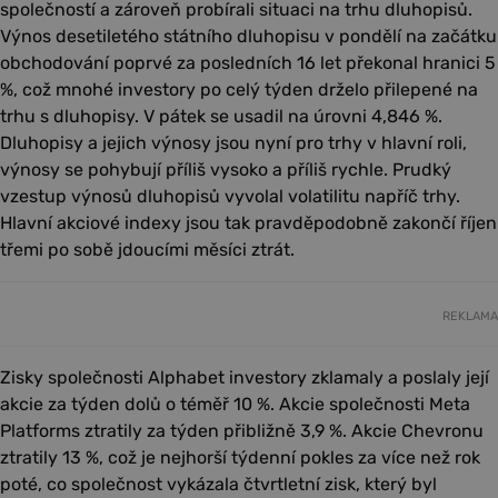
společností a zároveň probírali situaci na trhu dluhopisů.
Výnos desetiletého státního dluhopisu v pondělí na začátku
obchodování poprvé za posledních 16 let překonal hranici 5
%, což mnohé investory po celý týden drželo přilepené na
trhu s dluhopisy. V pátek se usadil na úrovni 4,846 %.
Dluhopisy a jejich výnosy jsou nyní pro trhy v hlavní roli,
výnosy se pohybují příliš vysoko a příliš rychle. Prudký
vzestup výnosů dluhopisů vyvolal volatilitu napříč trhy.
Hlavní akciové indexy jsou tak pravděpodobně zakončí říjen
třemi po sobě jdoucími měsíci ztrát.
REKLAMA
Zisky společnosti Alphabet investory zklamaly a poslaly její
akcie za týden dolů o téměř 10 %. Akcie společnosti Meta
Platforms ztratily za týden přibližně 3,9 %. Akcie Chevronu
ztratily 13 %, což je nejhorší týdenní pokles za více než rok
poté, co společnost vykázala čtvrtletní zisk, který byl