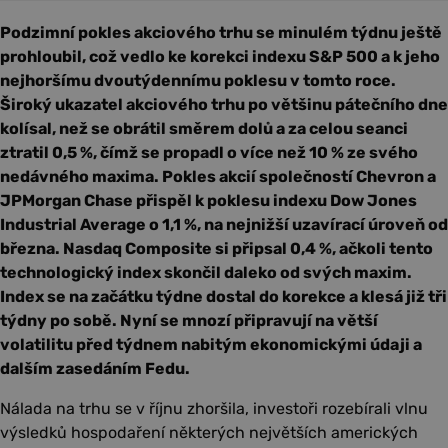
Podzimní pokles akciového trhu se minulém týdnu ještě
prohloubil, což vedlo ke korekci indexu S&P 500 a k jeho
nejhoršímu dvoutýdennímu poklesu v tomto roce.
Široký ukazatel akciového trhu po většinu pátečního dne
kolísal, než se obrátil směrem dolů a za celou seanci
ztratil 0,5 %, čímž se propadl o více než 10 % ze svého
nedávného maxima. Pokles akcií společností Chevron a
JPMorgan Chase přispěl k poklesu indexu Dow Jones
Industrial Average o 1,1 %, na nejnižší uzavírací úroveň od
března. Nasdaq Composite si připsal 0,4 %, ačkoli tento
technologický index skončil daleko od svých maxim.
Index se na začátku týdne dostal do korekce a klesá již tři
týdny po sobě. Nyní se mnozí připravují na větší
volatilitu před týdnem nabitým ekonomickými údaji a
dalším zasedáním Fedu.
Nálada na trhu se v říjnu zhoršila, investoři rozebírali vlnu
výsledků hospodaření některých největších amerických