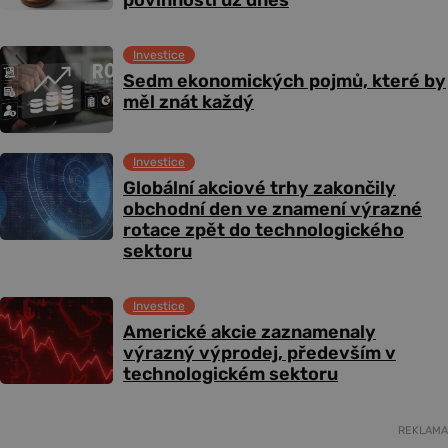
povinnosti už dnes
Investice
Sedm ekonomických pojmů, které by
měl znát každý
Investice
Globální akciové trhy zakončily
obchodní den ve znamení výrazné
rotace zpět do technologického
sektoru
Investice
Americké akcie zaznamenaly
výrazný výprodej, především v
technologickém sektoru
REKLAMA