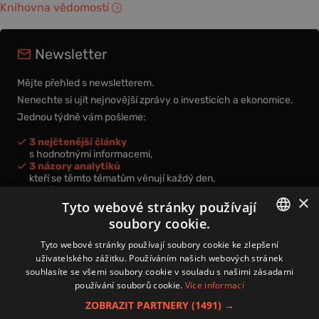
Knihovna vědomostí
Newsletter
Mějte přehled s newsletterem.
Nenechte si ujít nejnovější zprávy o investicích a ekonomice.
Jednou týdně vám pošleme:
3 nejčtenější články
s hodnotnými informacemi,
3 názory analytiků
kteří se těmto tématům věnují každý den,
nová videa a podcasty
×
k prohloubení vašich znalostí.
Tyto webové stránky používají
soubory cookie.
CZECH
Tyto webové stránky používají soubory cookie ke zlepšení
uživatelského zážitku. Používáním našich webových stránek
CZ
souhlasíte se všemi soubory cookie v souladu s našimi zásadami
Přihlášením k newsletteru vyjadřujete svůj souhlas s
podmínkami
používání souborů cookie.
Více informací
zpracování osobních údajů
.
ZOBRAZIT PARTNERY
(1491) →
Kontakt