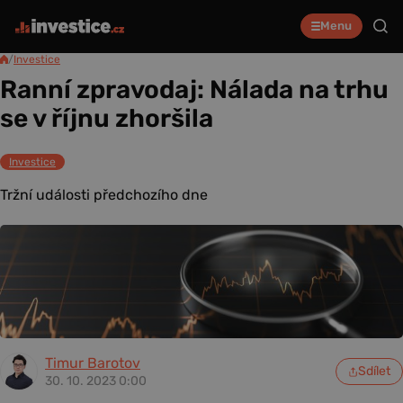
Menu
/
Investice
Ranní zpravodaj: Nálada na trhu
se v říjnu zhoršila
Investice
Tržní události předchozího dne
Timur Barotov
Sdílet
30. 10. 2023 0:00