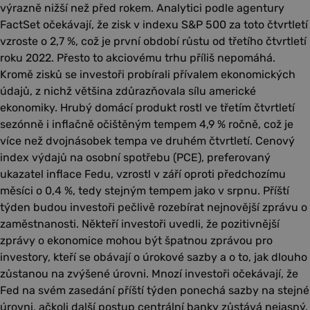
výrazně nižší než před rokem. Analytici podle agentury
FactSet očekávají, že zisk v indexu S&P 500 za toto čtvrtletí
vzroste o 2,7 %, což je první období růstu od třetího čtvrtletí
roku 2022. Přesto to akciovému trhu příliš nepomáhá.
Kromě zisků se investoři probírali přívalem ekonomických
údajů, z nichž většina zdůrazňovala sílu americké
ekonomiky. Hrubý domácí produkt rostl ve třetím čtvrtletí
sezónně i inflačně očištěným tempem 4,9 % ročně, což je
více než dvojnásobek tempa ve druhém čtvrtletí. Cenový
index výdajů na osobní spotřebu (PCE), preferovaný
ukazatel inflace Fedu, vzrostl v září oproti předchozímu
měsíci o 0,4 %, tedy stejným tempem jako v srpnu. Příští
týden budou investoři pečlivě rozebírat nejnovější zprávu o
zaměstnanosti. Někteří investoři uvedli, že pozitivnější
zprávy o ekonomice mohou být špatnou zprávou pro
investory, kteří se obávají o úrokové sazby a o to, jak dlouho
zůstanou na zvýšené úrovni. Mnozí investoři očekávají, že
Fed na svém zasedání příští týden ponechá sazby na stejné
úrovni, ačkoli další postup centrální banky zůstává nejasný.