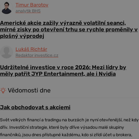
Timur Barotov
analytik BHS
Americké akcie zažily výrazně volatilní seanci,
mírné zisky po otevření trhu se rychle proměnily v
plošný výprodej
Lukáš Richtár
Redaktor investice.cz
Udržitelné investice v roce 2026: Mezi lídry by
měly patřit JYP Entertainment, ale i Nvidia
Vědomosti dne
Jak obchodovat s akciemi
Svět velkých financí a tradingu na burzách je nyní otevřenější, než kdy
dřív. Investiční strategie, které byly dříve výsadou malé skupiny
finančníků, jsou dnes přístupné každému, kdo si zřídí účet u brokera,