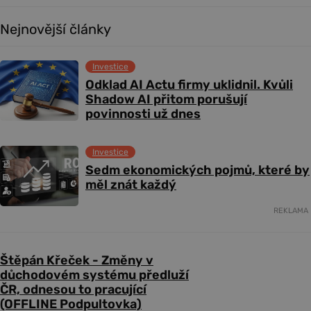
Nejnovější články
Investice
Odklad AI Actu firmy uklidnil. Kvůli
Shadow AI přitom porušují
povinnosti už dnes
Investice
Sedm ekonomických pojmů, které by
měl znát každý
REKLAMA
Štěpán Křeček - Změny v
důchodovém systému předluží
ČR, odnesou to pracující
(OFFLINE Podpultovka)