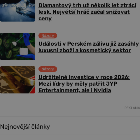
Diamantový trh už několik let ztrácí
lesk. Největší hráč začal snižovat
ceny
Názory
Události v Perském zálivu již zasáhly
luxusní zboží a kosmetický sektor
Názory
Udržitelné investice v roce 2026:
Mezi lídry by měly patřit JYP
Entertainment, ale i Nvidia
REKLAMA
Nejnovější články