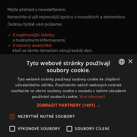
Mějte přehled s newsletterem.
Nenechte si ujít nejnovější zprávy o investicích a ekonomice.
Jednou týdně vám pošleme:
3 nejčtenější články
s hodnotnými informacemi,
3 názory analytiků
kteří se těmto tématům věnují každý den,
nová videa a podcasty
×
k prohloubení vašich znalostí.
Tyto webové stránky používají
soubory cookie.
CZECH
Tyto webové stránky používají soubory cookie ke zlepšení
uživatelského zážitku. Používáním našich webových stránek
CZ
souhlasíte se všemi soubory cookie v souladu s našimi zásadami
Přihlášením k newsletteru vyjadřujete svůj souhlas s
podmínkami
používání souborů cookie.
Více informací
zpracování osobních údajů
.
ZOBRAZIT PARTNERY
(1491) →
Kontakt
NEZBYTNĚ NUTNÉ SOUBORY
Zásady používání souborů cookies
Zpracování osobních údajů
VÝKONOVÉ SOUBORY
SOUBORY CÍLENÍ
Autoři