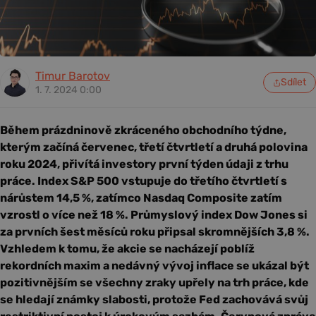
Timur Barotov
Sdílet
1. 7. 2024 0:00
Během prázdninově zkráceného obchodního týdne,
kterým začíná červenec, třetí čtvrtletí a druhá polovina
roku 2024, přivítá investory první týden údaji z trhu
práce. Index S&P 500 vstupuje do třetího čtvrtletí s
nárůstem 14,5 %, zatímco Nasdaq Composite zatím
vzrostl o více než 18 %. Průmyslový index Dow Jones si
za prvních šest měsíců roku připsal skromnějších 3,8 %.
Vzhledem k tomu, že akcie se nacházejí poblíž
rekordních maxim a nedávný vývoj inflace se ukázal být
pozitivnějším se všechny zraky upřely na trh práce, kde
se hledají známky slabosti, protože Fed zachovává svůj