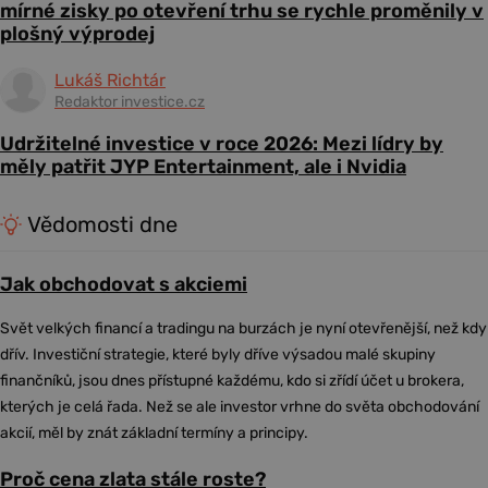
mírné zisky po otevření trhu se rychle proměnily v
plošný výprodej
Lukáš Richtár
Redaktor investice.cz
Udržitelné investice v roce 2026: Mezi lídry by
měly patřit JYP Entertainment, ale i Nvidia
Vědomosti dne
Jak obchodovat s akciemi
Svět velkých financí a tradingu na burzách je nyní otevřenější, než kdy
dřív. Investiční strategie, které byly dříve výsadou malé skupiny
finančníků, jsou dnes přístupné každému, kdo si zřídí účet u brokera,
kterých je celá řada. Než se ale investor vrhne do světa obchodování
akcií, měl by znát základní termíny a principy.
Proč cena zlata stále roste?