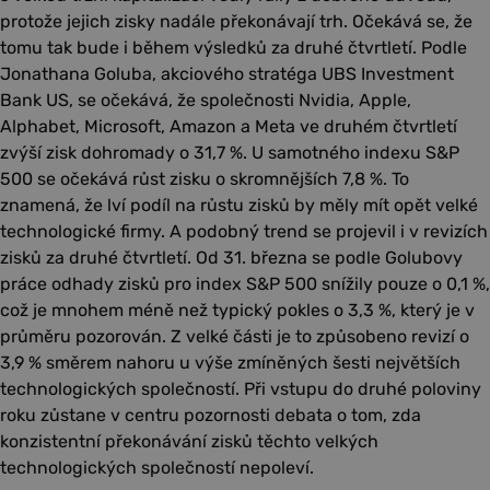
protože jejich zisky nadále překonávají trh. Očekává se, že
tomu tak bude i během výsledků za druhé čtvrtletí. Podle
Jonathana Goluba, akciového stratéga UBS Investment
Bank US, se očekává, že společnosti Nvidia, Apple,
Alphabet, Microsoft, Amazon a Meta ve druhém čtvrtletí
zvýší zisk dohromady o 31,7 %. U samotného indexu S&P
500 se očekává růst zisku o skromnějších 7,8 %. To
znamená, že lví podíl na růstu zisků by měly mít opět velké
technologické firmy. A podobný trend se projevil i v revizích
zisků za druhé čtvrtletí. Od 31. března se podle Golubovy
práce odhady zisků pro index S&P 500 snížily pouze o 0,1 %,
což je mnohem méně než typický pokles o 3,3 %, který je v
průměru pozorován. Z velké části je to způsobeno revizí o
3,9 % směrem nahoru u výše zmíněných šesti největších
technologických společností. Při vstupu do druhé poloviny
roku zůstane v centru pozornosti debata o tom, zda
konzistentní překonávání zisků těchto velkých
technologických společností nepoleví.