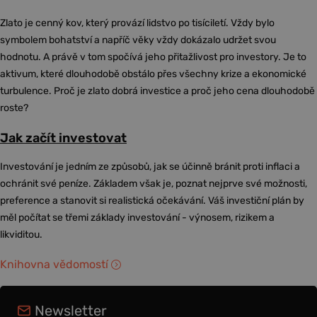
Zlato je cenný kov, který provází lidstvo po tisíciletí. Vždy bylo
symbolem bohatství a napříč věky vždy dokázalo udržet svou
hodnotu. A právě v tom spočívá jeho přitažlivost pro investory. Je to
aktivum, které dlouhodobě obstálo přes všechny krize a ekonomické
turbulence. Proč je zlato dobrá investice a proč jeho cena dlouhodobě
roste?
Jak začít investovat
Investování je jedním ze způsobů, jak se účinně bránit proti inflaci a
ochránit své peníze. Základem však je, poznat nejprve své možnosti,
preference a stanovit si realistická očekávání. Váš investiční plán by
měl počítat se třemi základy investování - výnosem, rizikem a
likviditou.
Knihovna vědomostí
Newsletter