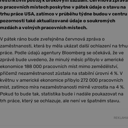
restriktivní postoj k úrokovým sazbám. Červnová zpráva
o pracovních místech poskytne v pátek údaje o stavu na
trhu práce USA, zatímco v průběhu týdne budou v centru
pozornosti také aktualizované údaje o soukromých
mzdách a volných pracovních místech.
V pátek ráno bude zveřejněna červnová zpráva o
zaměstnanosti, která by měla ukázat další ochlazení na trhu
práce. Podle údajů agentury Bloomberg se očekává, že ve
zprávě bude uvedeno, že minulý měsíc přibylo v americké
ekonomice 188 000 pracovních míst mimo zemědělství,
přičemž nezaměstnanost zůstala na stabilní úrovni 4 %. V
květnu v americké ekonomice přibylo 272 000 pracovních
míst, zatímco míra nezaměstnanosti mírně vzrostla na 4 %.
Pokud to bude tak, statistika bude i nadále poukazovat na
trh práce, který se ochlazuje, ale není ve špatném stavu.
REKLAMA