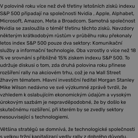
V polovině roku více než dvě třetiny letošních zisků indexu
S&P 500 připadají na společnosti Nvidia , Apple, Alphabet,
Microsoft, Amazon, Meta a Broadcom. Samotná společnost
Nvidia se zasloužila o téměř třetinu těchto zisků. Navzdory
některým krátkodobým růstům v průběhu roku překonaly
letos index S&P 500 pouze dva sektory: Komunikační
služby a informační technologie. Oba vzrostly o více než 18
% ve srovnání s přibližně 15% ziskem indexu S&P 500. To
udržuje diskusi o tom, zda druhá polovina roku přinese
rozšíření rally na akciovém trhu, což je na Wall Street
žhavým tématem. Hlavní investiční ředitel Morgan Stanley
Mike Wilson nedávno ve své výzkumné zprávě tvrdil, že
vzhledem k oslabujícím ekonomickým údajům a vysokým
úrokovým sazbám je nepravděpodobné, že by došlo ke
skutečnému rozšíření, při kterém by se zvedly sektory
nesouvisející s technologiemi.
Většina stratégů se domnívá, že technologické společnosti
s velkou tržní kapitalizací vedly rally z dobrého důvodu,