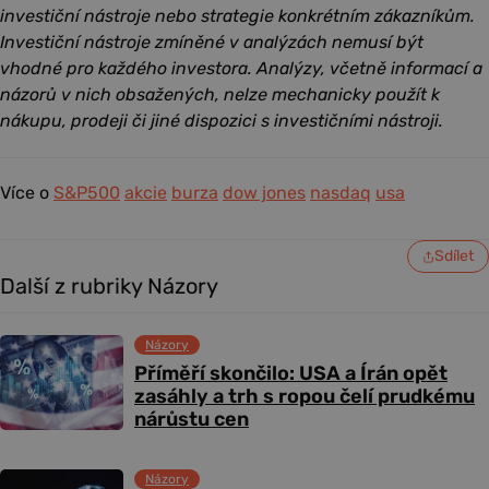
investiční nástroje nebo strategie konkrétním zákazníkům.
Investiční nástroje zmíněné v analýzách nemusí být
vhodné pro každého investora. Analýzy, včetně informací a
názorů v nich obsažených, nelze mechanicky použít k
nákupu, prodeji či jiné dispozici s investičními nástroji.
Více o
S&P500
akcie
burza
dow jones
nasdaq
usa
Sdílet
Další z rubriky Názory
Názory
Příměří skončilo: USA a Írán opět
zasáhly a trh s ropou čelí prudkému
nárůstu cen
Názory