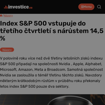
Menu
/
Názory
Index S&P 500 vstupuje do
třetího čtvrtletí s nárůstem 14,5
%
Názory
V polovině roku více než dvě třetiny letošních zisků indexu
S&P 500 připadají na společnosti Nvidia , Apple, Alphabet,
Microsoft, Amazon, Meta a Broadcom. Samotná společnost
Nvidia se zasloužila o téměř třetinu těchto zisků. Navzdory
některým krátkodobým růstům v průběhu roku překonaly
letos index S&P 500 pouze dva sektory.