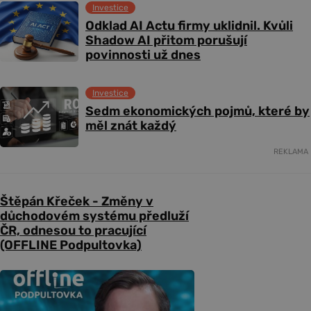
Investice
Odklad AI Actu firmy uklidnil. Kvůli
Shadow AI přitom porušují
povinnosti už dnes
Investice
Sedm ekonomických pojmů, které by
měl znát každý
REKLAMA
Štěpán Křeček - Změny v
důchodovém systému předluží
ČR, odnesou to pracující
(OFFLINE Podpultovka)