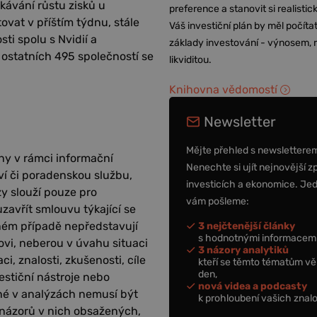
kávání růstu zisků u
preference a stanovit si realisti
ovat v příštím týdnu, stále
Váš investiční plán by měl počítat
ti spolu s Nvidií a
základy investování - výnosem, r
 ostatních 495 společností se
likviditou.
Knihovna vědomostí
Newsletter
Mějte přehled s newslettere
ny v rámci informační
Nenechte si ujít nejnovější z
ví či poradenskou službu,
investicích a ekonomice. Je
zy slouží pouze pro
vám pošleme:
zavřít smlouvu týkající se
dném případě nepředstavují
3 nejčtenější články
s hodnotnými informacemi
ovi, neberou v úvahu situaci
3 názory analytiků
i, znalosti, zkušenosti, cíle
kteří se těmto tématům vě
den,
estiční nástroje nebo
nová videa a podcasty
ěné v analýzách nemusí být
k prohloubení vašich znalo
 názorů v nich obsažených,