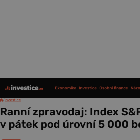
Ekonomika
Investice
Osobní finance
Názo
/
Investice
Ranní zpravodaj: Index S&
v pátek pod úrovní 5 000 