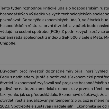
Tento týden rozhodnou kritické údaje o hospodářském růstu a
hospodářských výsledků velkých technologických společno
pokračovat. Co se týče ekonomických údajů, ve čtvrtek bude
hospodářském růstu za první čtvrtletí a v pátek bude násle
výdajů na osobní spotřebu (PCE). Z podnikových zpráv se oč
oznámí řada společností z indexu S&P 500 v čele s Meta, Mic
Chipotle.
Důvodem, proč investoři do značné míry přijali horší výhle
Fedu s nadhledem, je stále pozitivnější ekonomické prostřed
čtvrtletí ekonomové zvyšovali své projekce hospodářského r
podíváme na to, zda americká ekonomika v prvních třech měs
tak rychle, jak se předpokládalo. Ekonomové očekávají, že 
čtvrtletí rostla anualizovaným tempem 2,5 %, což je méně ne
2023. Spotřebitelé zůstávají i nadále silní. Ekonomika se 