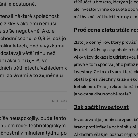
zřídí účet u brokera, kterých je c
ání je postupné.
ale investor vrhne do světa obch
menali některé společnosti
měl by znát základní termíny a pr
né zisky s akciemi nemusí
Proč cena zlata stále r
e spíše negativně. Akcie,
bchodní seanci o 0,8 %, což je
Zlato je cenný kov, který provází 
olika letech, podle výzkumu
tisíciletí. Vždy bylo symbolem bo
 dostávají větší ránu než
věky vždy dokázalo udržet svou 
í akci činí 5,8 %, ve
právě v tom spočívá jeho přitažli
ních pěti letech. Vzhledem k
investory. Je to aktivum, které 
mi zprávami a to zejména u
obstálo přes všechny krize a ek
turbulence. Proč je zlato dobrá i
jeho cena dlouhodobě roste?
REKLAMA
Jak začít investovat
íše neuspokojily, bude tento
Investování je jedním ze způsobů
plynulém roce: technologickým
bránit proti inflaci a ochránit své
lečnostmi v minulém týdnu po
Základem však je, poznat nejprv