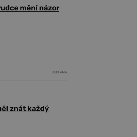
prudce mění názor
REKLAMA
ěl znát každý