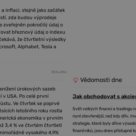
 inflaci, stejně jako začátek
stí, zda budou výprodeje
 zveřejněn pokročilý údaj o
dovat březnový údaj o indexu
ekává, že čtvrtletní výsledky
rosoft, Alphabet, Tesla a
REKLAMA
Vědomosti dne
d snížení úrokových sazeb
í v USA. Po celé první
Jak obchodovat s akcie
ůstu. Ve čtvrtek se poprvé
Svět velkých financí a tradingu 
ících letošního roku rostla
nyní otevřenější, než kdy dřív. In
americká ekonomika v prvním
strategie, které byly dříve výsa
ž 3,4 % ve čtvrtém čtvrtletí
finančníků, jsou dnes přístupné 
od mimořádně vysokého 4,9%