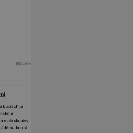
REKLAMA
mi
na burzách je
vestiční
dou malé skupiny
každému, kdo si