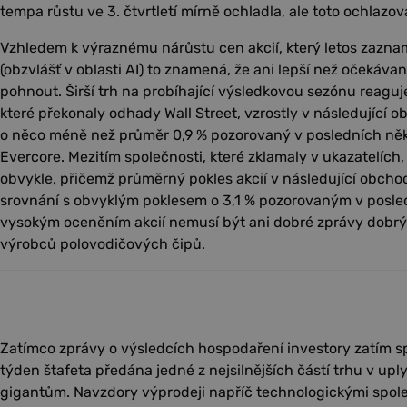
tempa růstu ve 3. čtvrtletí mírně ochladla, ale toto ochlazov
Vzhledem k výraznému nárůstu cen akcií, který letos zazna
(obzvlášť v oblasti AI) to znamená, že ani lepší než očekáva
pohnout. Širší trh na probíhající výsledkovou sezónu reaguj
které překonaly odhady Wall Street, vzrostly v následující o
o něco méně než průměr 0,9 % pozorovaný v posledních něk
Evercore. Mezitím společnosti, které zklamaly v ukazatelích,
obvykle, přičemž průměrný pokles akcií v následující obchodn
srovnání s obvyklým poklesem o 3,1 % pozorovaným v posled
vysokým oceněním akcií nemusí být ani dobré zprávy dobrý
výrobců polovodičových čipů.
Zatímco zprávy o výsledcích hospodaření investory zatím sp
týden štafeta předána jedné z nejsilnějších částí trhu v u
gigantům. Navzdory výprodeji napříč technologickými spo