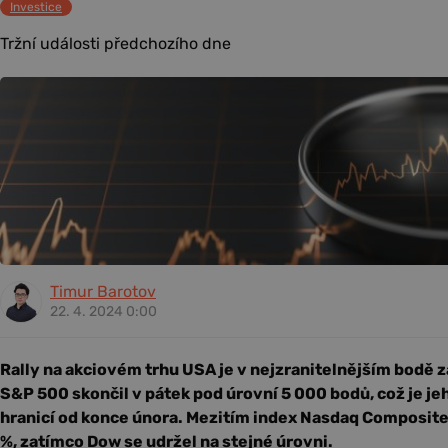
Investice
Tržní události předchozího dne
Timur Barotov
22. 4. 2024 0:00
Rally na akciovém trhu USA je v nejzranitelnějším bodě z
S&P 500 skončil v pátek pod úrovní 5 000 bodů, což je je
hranicí od konce února. Mezitím index Nasdaq Composite v
%, zatímco Dow se udržel na stejné úrovni.