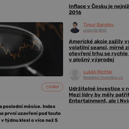
Inflace v Česku je nejni
2016
Timur Barotov
analytik BHS
Americké akcie zažily 
volatilní seanci, mírné 
otevření trhu se rychle
v plošný výprodej
Lukáš Richtár
Redaktor investice.cz
Sdílet
Udržitelné investice v 
Mezi lídry by měly patři
Entertainment, ale i Nvi
a poslední měsíce. Index
ho první uzavření pod touto
 týdnu klesl o více než 5