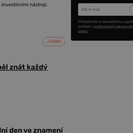
 investičními nástroji.
Přihlášením k newsletteru vyjadř
souhlas s
podmínkami zpracován
údajů
.
Sdílet
ěl znát každý
dní den ve znamení