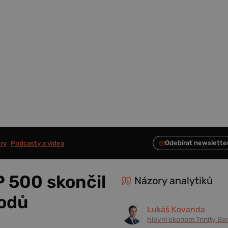
ry
Podcasty a videa
P 500 skončil
Názory analytiků
bodů
Lukáš Kovanda
hlavní ekonom Trinity Ba