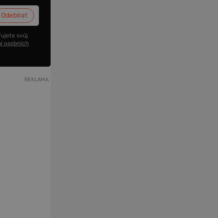
ujete svůj
í osobních
REKLAMA