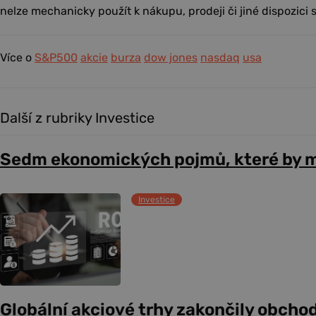
nelze mechanicky použít k nákupu, prodeji či jiné dispozici s
Více o
S&P500
akcie
burza
dow jones
nasdaq
usa
Další z rubriky Investice
Sedm ekonomických pojmů, které by m
Investice
Globální akciové trhy zakončily obcho