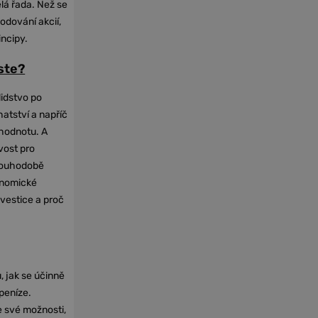
elá řada. Než se
odování akcií,
incipy.
oste?
lidstvo po
hatství a napříč
hodnotu. A
vost pro
dlouhodobě
onomické
nvestice a proč
, jak se účinně
 peníze.
e své možnosti,