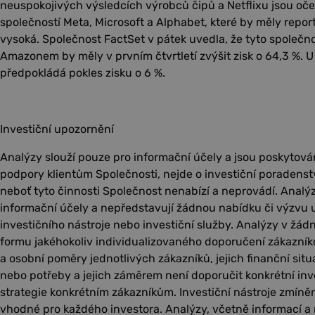
neuspokojivých výsledcích výrobců čipů a Netflixu jsou oče
společností Meta, Microsoft a Alphabet, které by měly report
vysoká. Společnost FactSet v pátek uvedla, že tyto společnos
Amazonem by měly v prvním čtvrtletí zvýšit zisk o 64,3 %. U
předpokládá pokles zisku o 6 %.
Investiční upozornění
Analýzy slouží pouze pro informační účely a jsou poskytová
podpory klientům Společnosti, nejde o investiční poradenst
neboť tyto činnosti Společnost nenabízí a neprovádí. Analý
informační účely a nepředstavují žádnou nabídku či výzvu u
investičního nástroje nebo investiční služby. Analýzy v žá
formu jakéhokoliv individualizovaného doporučení zákazník
a osobní poměry jednotlivých zákazníků, jejich finanční situac
nebo potřeby a jejich záměrem není doporučit konkrétní inv
strategie konkrétním zákazníkům. Investiční nástroje zmín
vhodné pro každého investora. Analýzy, včetně informací a