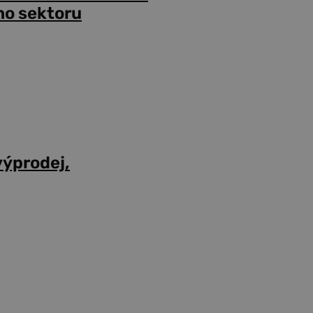
ho sektoru
výprodej,