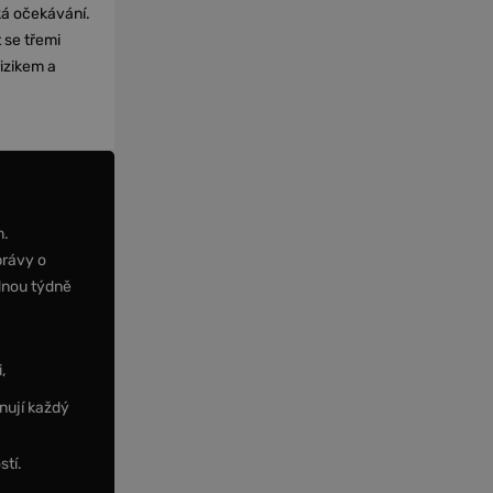
cká očekávání.
 se třemi
izikem a
m.
právy o
dnou týdně
,
nují každý
stí.