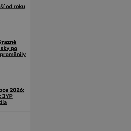
žší od roku
výrazně
zisky po
 proměnily
roce 2026:
t JYP
dia