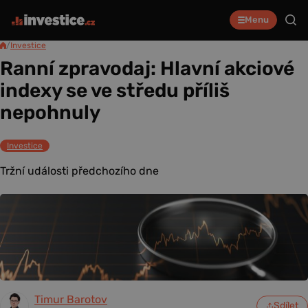
Menu
/
Investice
Ranní zpravodaj: Hlavní akciové
indexy se ve středu příliš
nepohnuly
Investice
Tržní události předchozího dne
Timur Barotov
Sdílet