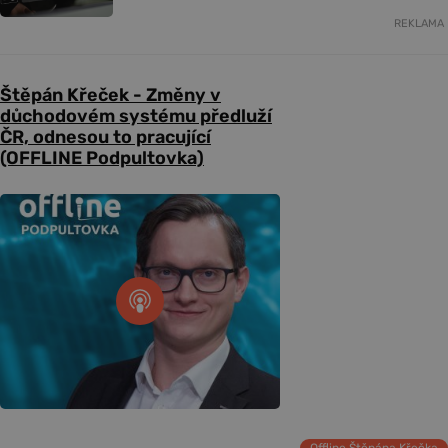
REKLAMA
Štěpán Křeček - Změny v
důchodovém systému předluží
ČR, odnesou to pracující
(OFFLINE Podpultovka)