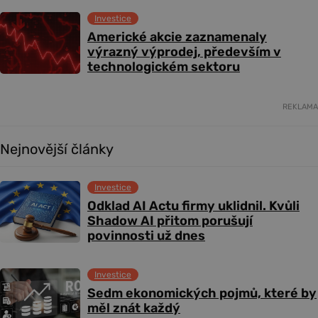
Investice
Americké akcie zaznamenaly
výrazný výprodej, především v
technologickém sektoru
REKLAMA
Nejnovější články
Investice
Odklad AI Actu firmy uklidnil. Kvůli
Shadow AI přitom porušují
povinnosti už dnes
Investice
Sedm ekonomických pojmů, které by
měl znát každý