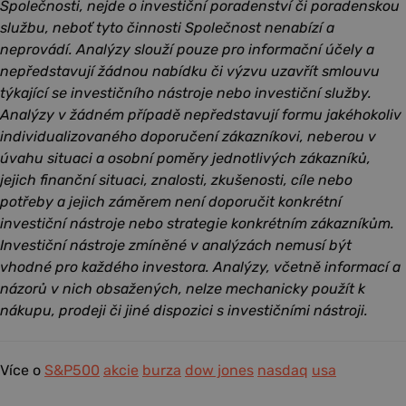
Společnosti, nejde o investiční poradenství či poradenskou
službu, neboť tyto činnosti Společnost nenabízí a
neprovádí. Analýzy slouží pouze pro informační účely a
nepředstavují žádnou nabídku či výzvu uzavřít smlouvu
týkající se investičního nástroje nebo investiční služby.
Analýzy v žádném případě nepředstavují formu jakéhokoliv
individualizovaného doporučení zákazníkovi, neberou v
úvahu situaci a osobní poměry jednotlivých zákazníků,
jejich finanční situaci, znalosti, zkušenosti, cíle nebo
potřeby a jejich záměrem není doporučit konkrétní
investiční nástroje nebo strategie konkrétním zákazníkům.
Investiční nástroje zmíněné v analýzách nemusí být
vhodné pro každého investora. Analýzy, včetně informací a
názorů v nich obsažených, nelze mechanicky použít k
nákupu, prodeji či jiné dispozici s investičními nástroji.
Více o
S&P500
akcie
burza
dow jones
nasdaq
usa