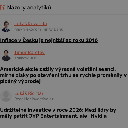
Názory analytiků
Lukáš Kovanda
hlavní ekonom Trinity Bank
Inflace v Česku je nejnižší od roku 2016
Timur Barotov
analytik BHS
Americké akcie zažily výrazně volatilní seanci,
mírné zisky po otevření trhu se rychle proměnily v
plošný výprodej
Lukáš Richtár
Redaktor investice.cz
Udržitelné investice v roce 2026: Mezi lídry by
měly patřit JYP Entertainment, ale i Nvidia