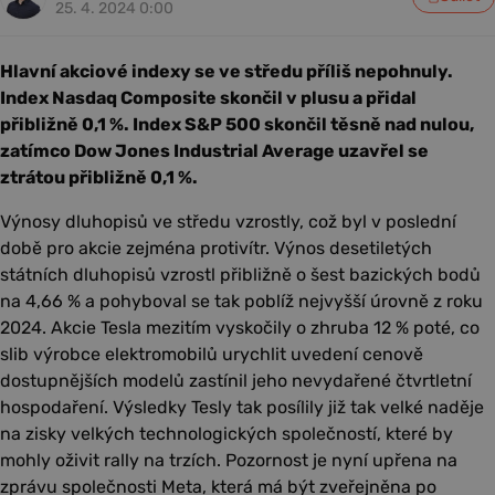
25. 4. 2024 0:00
Hlavní akciové indexy se ve středu příliš nepohnuly.
Index Nasdaq Composite skončil v plusu a přidal
přibližně 0,1 %. Index S&P 500 skončil těsně nad nulou,
zatímco Dow Jones Industrial Average uzavřel se
ztrátou přibližně 0,1 %.
Výnosy dluhopisů ve středu vzrostly, což byl v poslední
době pro akcie zejména protivítr. Výnos desetiletých
státních dluhopisů vzrostl přibližně o šest bazických bodů
na 4,66 % a pohyboval se tak poblíž nejvyšší úrovně z roku
2024. Akcie Tesla mezitím vyskočily o zhruba 12 % poté, co
slib výrobce elektromobilů urychlit uvedení cenově
dostupnějších modelů zastínil jeho nevydařené čtvrtletní
hospodaření. Výsledky Tesly tak posílily již tak velké naděje
na zisky velkých technologických společností, které by
mohly oživit rally na trzích. Pozornost je nyní upřena na
zprávu společnosti Meta, která má být zveřejněna po