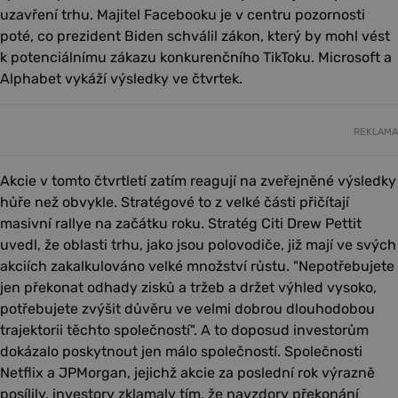
uzavření trhu. Majitel Facebooku je v centru pozornosti
poté, co prezident Biden schválil zákon, který by mohl vést
k potenciálnímu zákazu konkurenčního TikToku. Microsoft a
Alphabet vykáží výsledky ve čtvrtek.
REKLAMA
Akcie v tomto čtvrtletí zatím reagují na zveřejněné výsledky
hůře než obvykle. Stratégové to z velké části přičítají
masivní rallye na začátku roku. Stratég Citi Drew Pettit
uvedl, že oblasti trhu, jako jsou polovodiče, již mají ve svých
akciích zakalkulováno velké množství růstu. "Nepotřebujete
jen překonat odhady zisků a tržeb a držet výhled vysoko,
potřebujete zvýšit důvěru ve velmi dobrou dlouhodobou
trajektorii těchto společností". A to doposud investorům
dokázalo poskytnout jen málo společností. Společnosti
Netflix a JPMorgan, jejichž akcie za poslední rok výrazně
posílily, investory zklamaly tím, že navzdory překonání