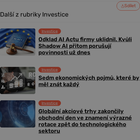
Sdílet
Další z rubriky Investice
Investice
Odklad AI Actu firmy uklidnil. Kvůli
Shadow AI přitom porušují
povinnosti už dnes
Investice
Sedm ekonomických pojmů, které by
měl znát každý
Investice
Globální akciové trhy zakončily
obchodní den ve znamení výrazné
rotace zpět do technologického
sektoru