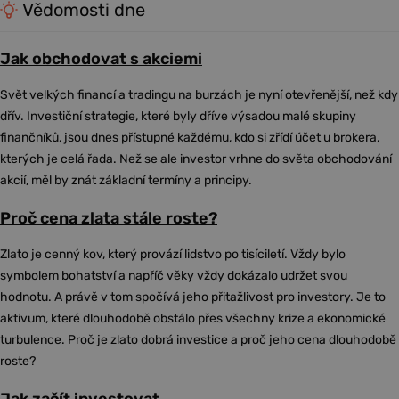
Vědomosti dne
Jak obchodovat s akciemi
Svět velkých financí a tradingu na burzách je nyní otevřenější, než kdy
dřív. Investiční strategie, které byly dříve výsadou malé skupiny
finančníků, jsou dnes přístupné každému, kdo si zřídí účet u brokera,
kterých je celá řada. Než se ale investor vrhne do světa obchodování
akcií, měl by znát základní termíny a principy.
Proč cena zlata stále roste?
Zlato je cenný kov, který provází lidstvo po tisíciletí. Vždy bylo
symbolem bohatství a napříč věky vždy dokázalo udržet svou
hodnotu. A právě v tom spočívá jeho přitažlivost pro investory. Je to
aktivum, které dlouhodobě obstálo přes všechny krize a ekonomické
turbulence. Proč je zlato dobrá investice a proč jeho cena dlouhodobě
roste?