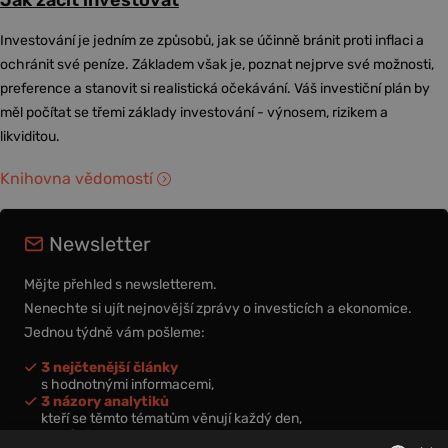
Jak začít investovat
Investování je jedním ze způsobů, jak se účinně bránit proti inflaci a
ochránit své peníze. Základem však je, poznat nejprve své možnosti,
preference a stanovit si realistická očekávání. Váš investiční plán by
měl počítat se třemi základy investování - výnosem, rizikem a
likviditou.
Knihovna vědomostí
Newsletter
Mějte přehled s newsletterem.
Nenechte si ujít nejnovější zprávy o investicích a ekonomice.
Jednou týdně vám pošleme:
3 nejčtenější články
s hodnotnými informacemi,
3 názory analytiků
kteří se těmto tématům věnují každý den,
nová videa a podcasty