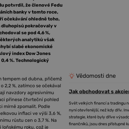
u potvrdil, že členové Fedu
dáních banky v tomto roce,
oří očekávání ohledně toho,
h dluhopisů pokračovaly v
chodoval se pod 4,6 %,
ěkterých analytiků však
 chybí slabé ekonomické
slový index Dow Jones
l 0,4 %. Technologický
Vědomosti dne
ím tempem od dubna, přičemž
 o 2,2 %, zatímco se očekával
Jak obchodovat s akcie
ávají navzdory agresivnímu
aci přinese čtvrteční pohled
Svět velkých financí a tradingu 
i mírně zpomalit. Podle
nyní otevřenější, než kdy dřív. In
kovou inflaci ve výši 3,6 %,
strategie, které byly dříve výsa
nímu růstu cen o 3,7 %. Na
finančníků, jsou dnes přístupné 
ti loňskému roku, což je