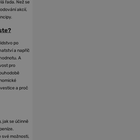
elá řada. Než se
odování akcií,
incipy.
oste?
lidstvo po
hatství a napříč
hodnotu. A
vost pro
dlouhodobě
onomické
nvestice a proč
, jak se účinně
 peníze.
e své možnosti,