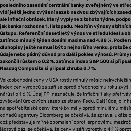
posledního zasedání centrální banky zveřejněný ve střed
vidí ještě jedno zvýšení sazeb na dvou zbývajících zase
ale inflační obrázek, který vyplyne z tohoto týdne, podp
jak banka rozhodne 1. listopadu. Mezitím výnosy státníc
ústupu. Referenční desetiletý výnos ve středu klesl a ob
zatímco minulý týden dosáhl maxima nad 4,88 %. Podle n
dluhopisy ještě nemusí být z nejhoršího venku, protože
údaje nebo pádný důvod pro další pokles výnosů. Průmy
zakončil růstem o 0,2 %, zatímco index S&P 500 si připsa
Nasdaq Composite si připsal zhruba 0,7 %.
Velkoobchodní ceny v USA rostly minulý měsíc nejrychlejš
index cen výrobců za září se oproti předchozímu roku zvýšil
nárůst o 1,6 %. Údaj PPI naznačuje, že inflační tlaky přetrv
zvyšování úrokových sazeb ze strany Fedu. Další údaj o infl
na spotřebitelské ceny, které by měly oproti minulému měsíc
odhadů agentury Bloomberg se očekává, že zpráva, ukáže cel
což představuje mírné zpomalení oproti srpnovému meziroč
jádrové bázi se očekává, že ceny v září vzrostly o 4,1 % opro