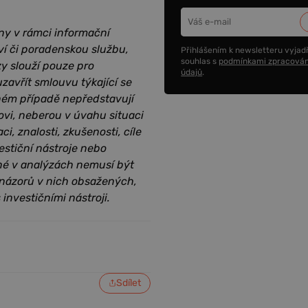
ny v rámci informační
ví či poradenskou službu,
Přihlášením k newsletteru vyjadř
souhlas s
podmínkami zpracován
zy slouží pouze pro
údajů
.
zavřít smlouvu týkající se
dném případě nepředstavují
ovi, neberou v úvahu situaci
i, znalosti, zkušenosti, cíle
estiční nástroje nebo
ěné v analýzách nemusí být
 názorů v nich obsažených,
 investičními nástroji.
Sdílet