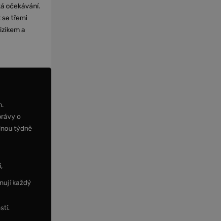
cká očekávání.
 se třemi
izikem a
m.
právy o
dnou týdně
,
nují každý
stí.