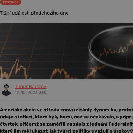
Investice
Tržní události předchozího dne
Timur Barotov
12. 10. 2023 0:00
Americké akcie ve středu znovu získaly dynamiku, protož
údaje o inflaci, které byly horší, než se očekávalo, a připr
čtvrtek, přičemž se zaměřili na zápis z jednání Federáln
který jim měl ukázat, jak tvůrci politiky uvažují o úrokov