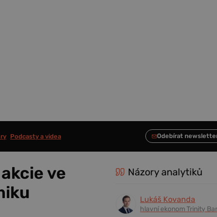
ry
Podcasty a videa
akcie ve
Názory analytiků
miku
Lukáš Kovanda
hlavní ekonom Trinity Ba