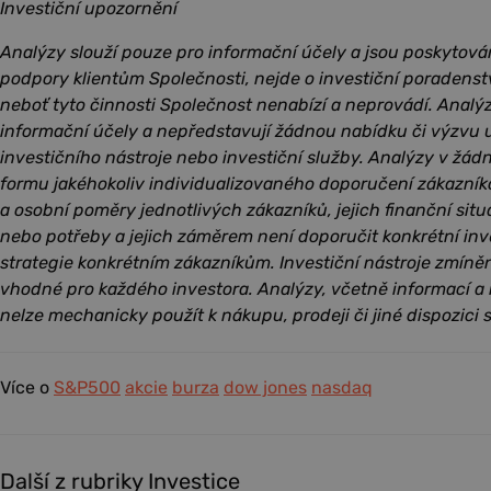
Investiční upozornění
Analýzy slouží pouze pro informační účely a jsou poskytová
podpory klientům Společnosti, nejde o investiční poradenst
neboť tyto činnosti Společnost nenabízí a neprovádí. Analý
informační účely a nepředstavují žádnou nabídku či výzvu u
investičního nástroje nebo investiční služby. Analýzy v žá
formu jakéhokoliv individualizovaného doporučení zákazník
a osobní poměry jednotlivých zákazníků, jejich finanční situac
nebo potřeby a jejich záměrem není doporučit konkrétní inv
strategie konkrétním zákazníkům. Investiční nástroje zmín
vhodné pro každého investora. Analýzy, včetně informací a
nelze mechanicky použít k nákupu, prodeji či jiné dispozici s
Více o
S&P500
akcie
burza
dow jones
nasdaq
Další z rubriky Investice