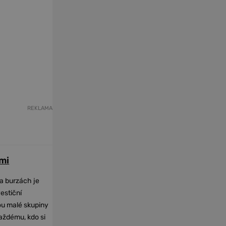
REKLAMA
mi
na burzách je
vestiční
dou malé skupiny
každému, kdo si