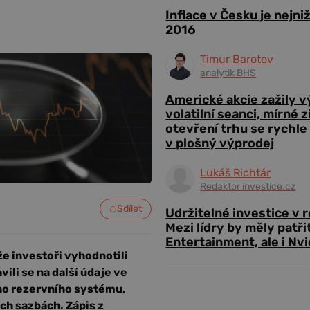
Inflace v Česku je nejni
2016
Timur Barotov
analytik BHS
Americké akcie zažily 
volatilní seanci, mírné 
otevření trhu se rychle
v plošný výprodej
Lukáš Richtár
Redaktor investice.cz
Sdílet
Udržitelné investice v 
Mezi lídry by měly patři
Entertainment, ale i Nvi
e investoři vyhodnotili
avili se na další údaje ve
ího rezervního systému,
ých sazbách. Zápis z