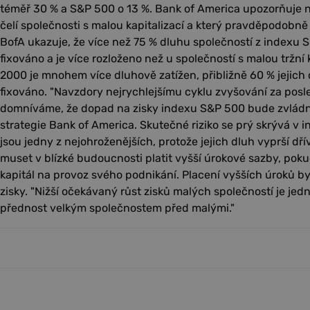
téměř 30 % a S&P 500 o 13 %. Bank of America upozorňuje n
čelí společnosti s malou kapitalizací a který pravděpodobně
BofA ukazuje, že více než 75 % dluhu společností z indexu
fixováno a je více rozloženo než u společností s malou tržní k
2000 je mnohem více dluhově zatížen, přibližně 60 % jejich
fixováno. "Navzdory nejrychlejšímu cyklu zvyšování za posle
domníváme, že dopad na zisky indexu S&P 500 bude zvládnu
strategie Bank of America. Skutečné riziko se prý skrývá v i
jsou jedny z nejohroženějších, protože jejich dluh vyprší d
muset v blízké budoucnosti platit vyšší úrokové sazby, pok
kapitál na provoz svého podnikání. Placení vyšších úroků b
zisky. "Nižší očekávaný růst zisků malých společností je j
přednost velkým společnostem před malými."