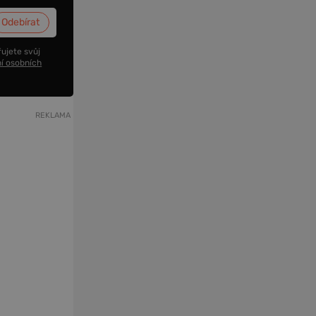
ujete svůj
í osobních
REKLAMA