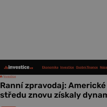
Ekonomika
Investice
Osobní finance
Názo
/
Investice
Ranní zpravodaj: Americké 
středu znovu získaly dyna