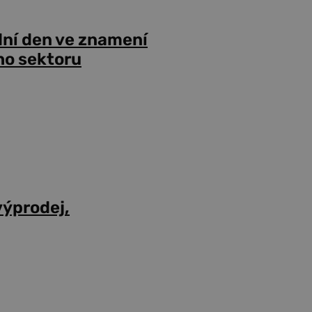
dní den ve znamení
ho sektoru
výprodej,