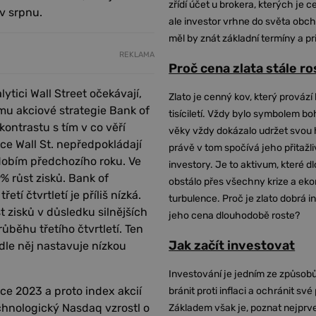
zřídí účet u brokera, kterých je c
 v srpnu.
ale investor vrhne do světa obch
měl by znát základní termíny a pr
REKLAMA
Proč cena zlata stále r
ytici Wall Street očekávají,
Zlato je cenný kov, který provází 
mu akciové strategie Bank of
tisíciletí. Vždy bylo symbolem bo
kontrastu s tím v co věří
věky vždy dokázalo udržet svou 
ce Wall St. nepředpokládají
právě v tom spočívá jeho přitažli
bdobím předchozího roku. Ve
investory. Je to aktivum, které 
9% růst zisků. Bank of
obstálo přes všechny krize a ek
tí čtvrtletí je příliš nízká.
turbulence. Proč je zlato dobrá i
t zisků v důsledku silnějších
jeho cena dlouhodobě roste?
ůběhu třetího čtvrtletí. Ten
Jak začít investovat
dle něj nastavuje nízkou
Investování je jedním ze způsobů
oce 2023 a proto index akcií
bránit proti inflaci a ochránit své
chnologický Nasdaq vzrostl o
Základem však je, poznat nejprv