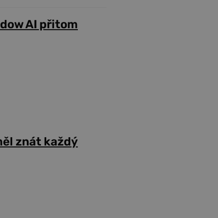
adow AI přitom
ěl znát každý