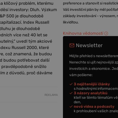
a klíčový problém, kterému
preference a stanovit si realisti
 děsí investory: Dluh. Výzkum
Váš investiční plán by měl počítat
 S&P 500 je dlouhodobě
základy investování - výnosem, r
apitalizací. Index Russell
likviditou.
 dluhu je dlouhodobě
Knihovna vědomostí
dních více než 40 let se
telný," uvedl tým akciové
Newsletter
ndexu Russell 2000, které
říve, což znamená, že budou
Mějte přehled s newslettere
ud budou potřebovat další
Nenechte si ujít nejnovější z
y pravděpodobně snížilo
investicích a ekonomice. Je
edním z důvodů, proč dáváme
vám pošleme:
3 nejčtenější články
s hodnotnými informacemi
3 názory analytiků
REKLAMA
kteří se těmto tématům vě
den,
nová videa a podcasty
k prohloubení vašich znalo