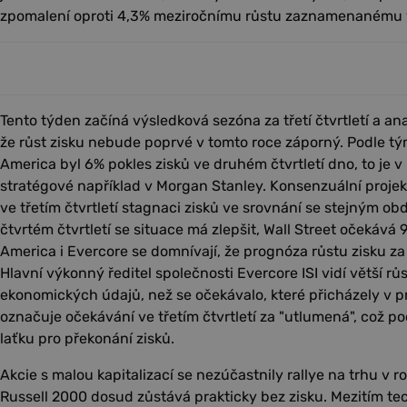
zpomalení oproti 4,3% meziročnímu růstu zaznamenanému
Tento týden začíná výsledková sezóna za třetí čtvrtletí a anal
že růst zisku nebude poprvé v tomto roce záporný. Podle tý
America byl 6% pokles zisků ve druhém čtvrtletí dno, to je v 
stratégové například v Morgan Stanley. Konsenzuální projek
ve třetím čtvrtletí stagnaci zisků ve srovnání se stejným o
čtvrtém čtvrtletí se situace má zlepšit, Wall Street očekává 
America i Evercore se domnívají, že prognóza růstu zisku za tře
Hlavní výkonný ředitel společnosti Evercore ISI vidí větší růs
ekonomických údajů, než se očekávalo, které přicházely v pr
označuje očekávání ve třetím čtvrtletí za "utlumená", což po
laťku pro překonání zisků.
Akcie s malou kapitalizací se nezúčastnily rallye na trhu v r
Russell 2000 dosud zůstává prakticky bez zisku. Mezitím te