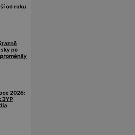
žší od roku
výrazně
zisky po
 proměnily
roce 2026:
t JYP
dia