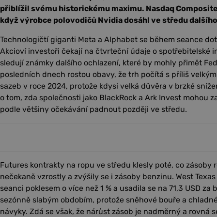
přiblížil svému historickému maximu. Nasdaq Composite 
když výrobce polovodičů Nvidia dosáhl ve středu dalšího
Technologičtí giganti Meta a Alphabet se během seance do
Akcioví investoři čekají na čtvrteční údaje o spotřebitelské 
sledují známky dalšího ochlazení, které by mohly přimět Fed 
posledních dnech rostou obavy, že trh počítá s příliš velk
sazeb v roce 2024, protože kdysi velká důvěra v brzké sníž
o tom, zda společnosti jako BlackRock a Ark Invest mohou za
podle většiny očekávání padnout později ve středu.
Futures kontrakty na ropu ve středu klesly poté, co zásoby
nečekaně vzrostly a zvýšily se i zásoby benzinu. West Texas
seanci poklesem o více než 1 % a usadila se na 71,3 USD za b
sezónně slabým obdobím, protože sněhové bouře a chladné p
návyky. Zdá se však, že nárůst zásob je nadměrný a rovná