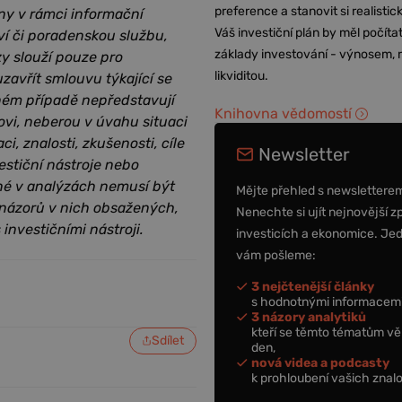
preference a stanovit si realisti
ny v rámci informační
Váš investiční plán by měl počítat
ví či poradenskou službu,
základy investování - výnosem, r
zy slouží pouze pro
likviditou.
zavřít smlouvu týkající se
dném případě nepředstavují
Knihovna vědomostí
ovi, neberou v úvahu situaci
i, znalosti, zkušenosti, cíle
Newsletter
estiční nástroje nebo
ěné v analýzách nemusí být
Mějte přehled s newslettere
 názorů v nich obsažených,
Nenechte si ujít nejnovější z
 investičními nástroji.
investicích a ekonomice. Je
vám pošleme:
3 nejčtenější články
s hodnotnými informacemi
3 názory analytiků
kteří se těmto tématům vě
Sdílet
den,
nová videa a podcasty
k prohloubení vašich znalo