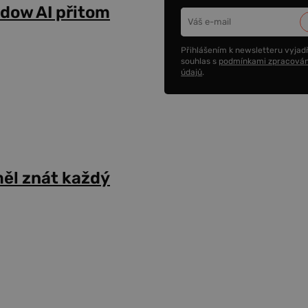
adow AI přitom
Přihlášením k newsletteru vyjadř
souhlas s
podmínkami zpracován
údajů
.
ěl znát každý