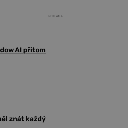
REKLAMA
adow AI přitom
ěl znát každý