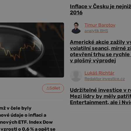
Inflace v Česku je nejni
2016
Timur Barotov
analytik BHS
Americké akcie zažily 
volatilní seanci, mírné 
otevření trhu se rychle
v plošný výprodej
Lukáš Richtár
Redaktor investice.cz
Sdílet
Udržitelné investice v 
Mezi lídry by měly patři
Entertainment, ale i Nvi
mž v čele byly
ové údaje o inflaci a
oinových ETF. Index Dow
zrostl o 0,6 % a opět se