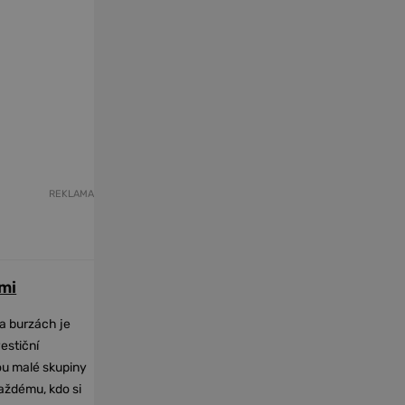
REKLAMA
mi
na burzách je
vestiční
dou malé skupiny
každému, kdo si