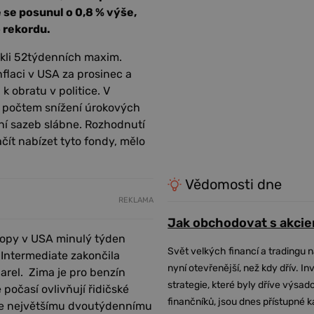
se posunul o 0,8 % výše,
 rekordu.
tkli 52týdenních maxim.
inflaci v USA za prosinec a
k obratu v politice. V
ým počtem snížení úrokových
ení sazeb slábne. Rozhodnutí
čít nabízet tyto fondy, mělo
Vědomosti dne
REKLAMA
Jak obchodovat s akcie
 ropy v USA minulý týden
Svět velkých financí a tradingu 
 Intermediate zakončila
nyní otevřenější, než kdy dřív. In
arel. Zima je pro benzín
strategie, které byly dříve výsa
očasí ovlivňují řidičské
finančníků, jsou dnes přístupné 
 se největšímu dvoutýdennímu