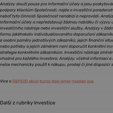
Analýzy slouží pouze pro informační účely a jsou poskytová
podpory klientům Společnosti, nejde o investiční poradenst
neboť tyto činnosti Společnost nenabízí a neprovádí. Analý
informační účely a nepředstavují žádnou nabídku či výzvu u
investičního nástroje nebo investiční služby. Analýzy v žá
formu jakéhokoliv individualizovaného doporučení zákazník
a osobní poměry jednotlivých zákazníků, jejich finanční situac
nebo potřeby a jejich záměrem není doporučit konkrétní inv
strategie konkrétním zákazníkům. Investiční nástroje zmín
vhodné pro každého investora. Analýzy, včetně informací a
nelze mechanicky použít k nákupu, prodeji či jiné dispozici s
Více o
S&P500
akcie
burza
dow jones
nasdaq
usa
Další z rubriky Investice