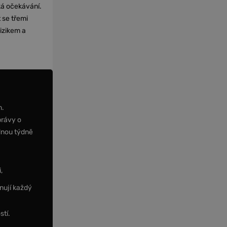
cká očekávání.
 se třemi
izikem a
m.
právy o
dnou týdně
,
nují každý
stí.