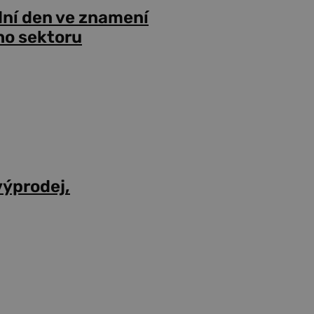
dní den ve znamení
ho sektoru
výprodej,