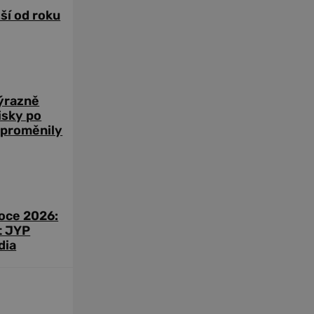
žší od roku
výrazně
zisky po
 proměnily
roce 2026:
t JYP
dia