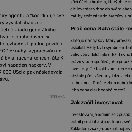
zřídí účet u brokera, kterých je c
ale investor vrhne do světa obch
íry agentura "koordinuje své
měl by znát základní termíny a pr
rý vyvolal chaos na
Proč cena zlata stále r
 včetně Úřadu generálního
chválila obchodování se
Zlato je cenný kov, který provází 
oto rozhodnutí padne později
tisíciletí. Vždy bylo symbolem bo
SECGov nebyl vypracován ani
věky vždy dokázalo udržet svou 
erá byla nucena koncem úterý
právě v tom spočívá jeho přitažli
, byl napaden hackery. V
investory. Je to aktivum, které 
47 000 USd a pak následovala
obstálo přes všechny krize a ek
rávu.
turbulence. Proč je zlato dobrá i
jeho cena dlouhodobě roste?
REKLAMA
Jak začít investovat
Investování je jedním ze způsobů
bránit proti inflaci a ochránit své
Základem však je, poznat nejprv