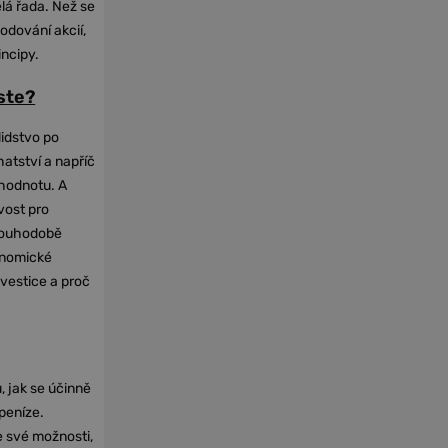
elá řada. Než se
odování akcií,
incipy.
oste?
lidstvo po
hatství a napříč
hodnotu. A
vost pro
dlouhodobě
onomické
nvestice a proč
, jak se účinně
 peníze.
e své možnosti,