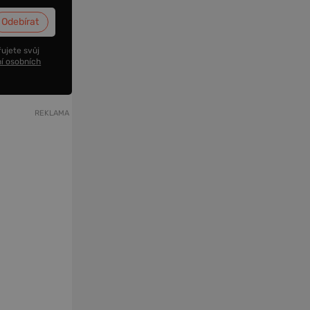
ujete svůj
í osobních
REKLAMA