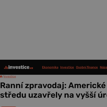
Ekonomika
Investice
Osobní finance
Názo
/
Investice
Ranní zpravodaj: Americké 
středu uzavřely na vyšší ú