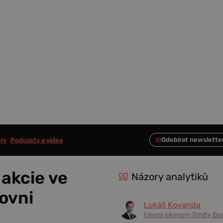
ry
Podcasty a videa
akcie ve
Názory analytiků
rovni
Lukáš Kovanda
hlavní ekonom Trinity Ba