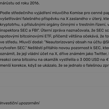
nárůstu od roku 2016.
Podle středečního vyjádření mluvčího Komise pro cenné pap
vyšetřování falešného příspěvku na X zaslaného v úterý, kte
kryptotrhu, s příslušnými orgány činnými v trestním řízení,
inspektora SEC a FBI". Úterní zpráva naznačovala, že SEC s
spotovými bitcoinovými ETF, přičemž většina očekává, že t
ve středu. Mluvčí dodal: "Neautorizovaný obsah na účtu @
vytvořen SEC." Neštěstí přitáhlo novou pozornost k SEC, kt
oznámit, že její vládní účet na X, dříve známém jako Twitter
reakci cena bitcoinu na okamžik vystřelila o 3 000 USD na 
menší korekce, když se ukázalo, že se jednalo o falešnou zp
Investiční upozornění