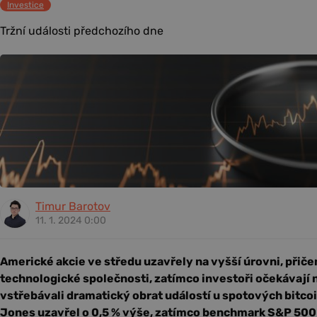
Investice
Tržní události předchozího dne
Timur Barotov
11. 1. 2024 0:00
Americké akcie ve středu uzavřely na vyšší úrovni, přiče
technologické společnosti, zatímco investoři očekávají n
vstřebávali dramatický obrat událostí u spotových bitc
Jones uzavřel o 0,5 % výše, zatímco benchmark S&P 500 v