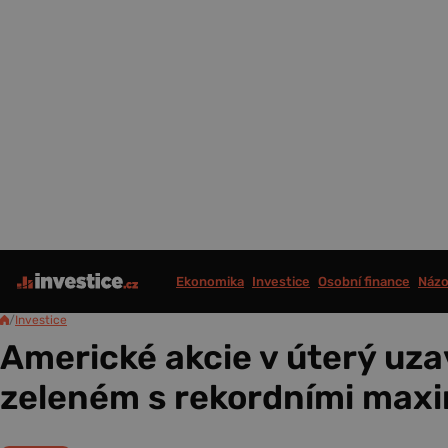
Ekonomika
Investice
Osobní finance
Názo
/
Investice
Americké akcie v úterý uza
zeleném s rekordními max