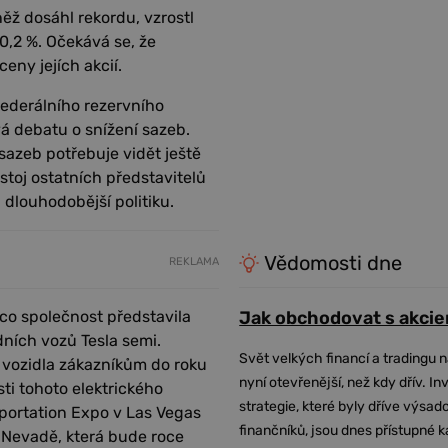
ěž dosáhl rekordu, vzrostl
0,2 %. Očekává se, že
eny jejích akcií.
Federálního rezervního
 debatu o snížení sazeb.
sazeb potřebuje vidět ještě
stoj ostatních představitelů
 dlouhodobější politiku.
Vědomosti dne
REKLAMA
, co společnost představila
Jak obchodovat s akcie
ních vozů Tesla semi.
Svět velkých financí a tradingu 
o vozidla zákazníkům do roku
nyní otevřenější, než kdy dřív. In
ti tohoto elektrického
strategie, které byly dříve výsa
sportation Expo v Las Vegas
finančníků, jsou dnes přístupné 
v Nevadě, která bude roce