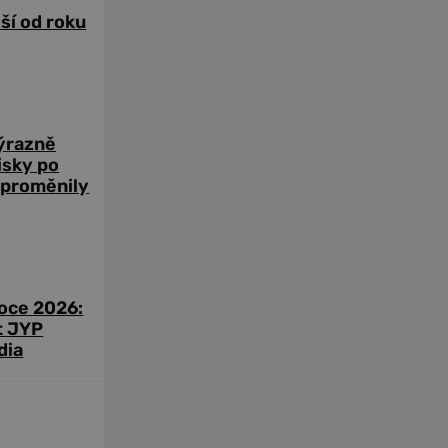
žší od roku
výrazně
zisky po
 proměnily
roce 2026:
t JYP
dia