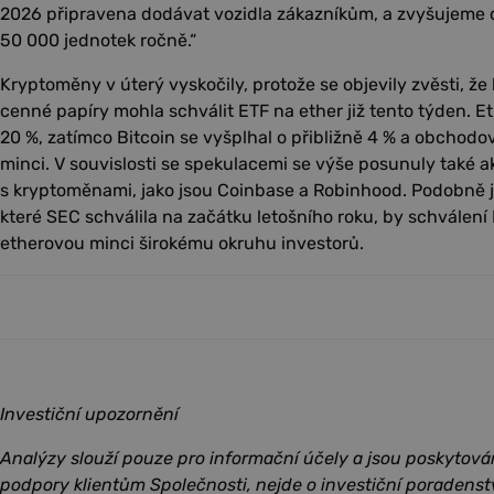
2026 připravena dodávat vozidla zákazníkům, a zvyšujeme 
50 000 jednotek ročně.“
Kryptoměny v úterý vyskočily, protože se objevily zvěsti, ž
cenné papíry mohla schválit ETF na ether již tento týden. E
20 %, zatímco Bitcoin se vyšplhal o přibližně 4 % a obchodo
minci. V souvislosti se spekulacemi se výše posunuly také a
s kryptoměnami, jako jsou Coinbase a Robinhood. Podobně j
které SEC schválila na začátku letošního roku, by schválení
etherovou minci širokému okruhu investorů.
Investiční upozornění
Analýzy slouží pouze pro informační účely a jsou poskytová
podpory klientům Společnosti, nejde o investiční poradenst