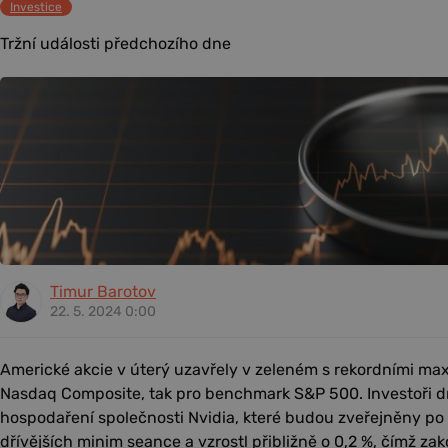
Investice
Tržní události předchozího dne
Timur Barotov
22. 5. 2024 0:00
Americké akcie v úterý uzavřely v zeleném s rekordními max
Nasdaq Composite, tak pro benchmark S&P 500. Investoři d
hospodaření společnosti Nvidia, které budou zveřejněny po 
dřívějších minim seance a vzrostl přibližně o 0,2 %, čímž za