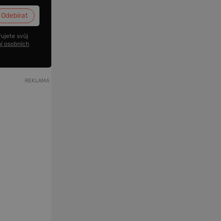
ujete svůj
í osobních
REKLAMA