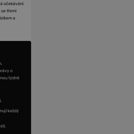
cká očekávání.
 se třemi
izikem a
m.
právy o
dnou týdně
,
nují každý
stí.