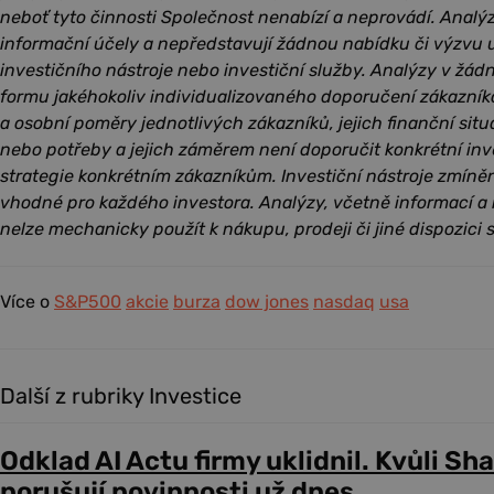
neboť tyto činnosti Společnost nenabízí a neprovádí. Analý
informační účely a nepředstavují žádnou nabídku či výzvu u
investičního nástroje nebo investiční služby. Analýzy v žá
formu jakéhokoliv individualizovaného doporučení zákazník
a osobní poměry jednotlivých zákazníků, jejich finanční situac
nebo potřeby a jejich záměrem není doporučit konkrétní inv
strategie konkrétním zákazníkům. Investiční nástroje zmín
vhodné pro každého investora. Analýzy, včetně informací a
nelze mechanicky použít k nákupu, prodeji či jiné dispozici s
Více o
S&P500
akcie
burza
dow jones
nasdaq
usa
Další z rubriky Investice
Odklad AI Actu firmy uklidnil. Kvůli Sh
porušují povinnosti už dnes