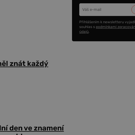
Přihlášením k newsletteru vyjadř
souhlas s
podmínkami zpracován
údajů
.
ěl znát každý
dní den ve znamení