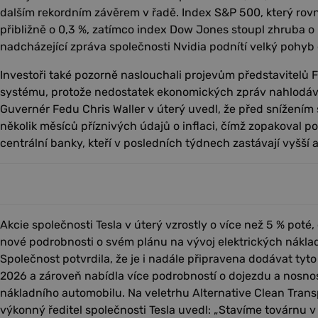
dalším rekordním závěrem v řadě. Index S&P 500, který rovn
přibližně o 0,3 %, zatímco index Dow Jones stoupl zhruba o 
nadcházející zpráva společnosti Nvidia podnítí velký pohyb c
Investoři také pozorně naslouchali projevům představitelů 
systému, protože nedostatek ekonomických zpráv nahlodává
Guvernér Fedu Chris Waller v úterý uvedl, že před snížením 
několik měsíců příznivých údajů o inflaci, čímž zopakoval po
centrální banky, kteří v posledních týdnech zastávají vyšší a
Akcie společnosti Tesla v úterý vzrostly o více než 5 % poté
nové podrobnosti o svém plánu na vývoj elektrických náklad
Společnost potvrdila, že je i nadále připravena dodávat tyt
2026 a zároveň nabídla více podrobností o dojezdu a nosnos
nákladního automobilu. Na veletrhu Alternative Clean Tran
výkonný ředitel společnosti Tesla uvedl: „Stavíme továrnu 