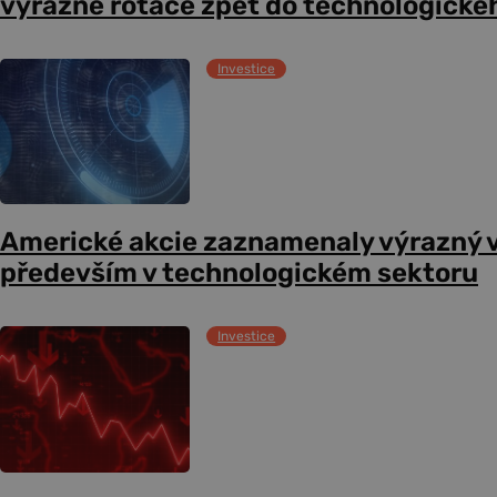
výrazné rotace zpět do technologické
Investice
Americké akcie zaznamenaly výrazný 
především v technologickém sektoru
Investice