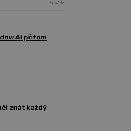
REKLAMA
adow AI přitom
ěl znát každý