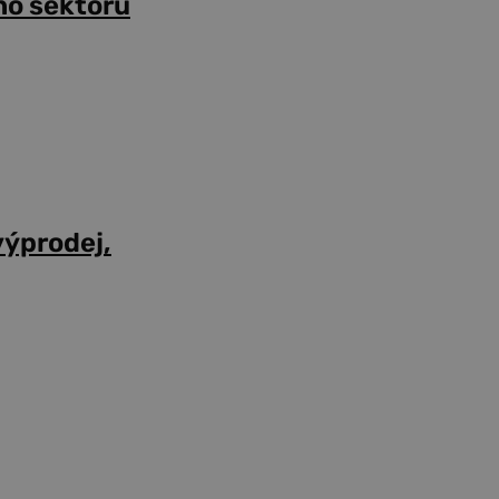
ho sektoru
výprodej,