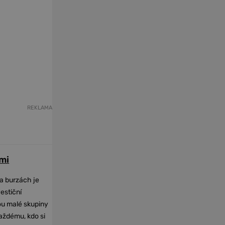
REKLAMA
mi
na burzách je
vestiční
dou malé skupiny
každému, kdo si