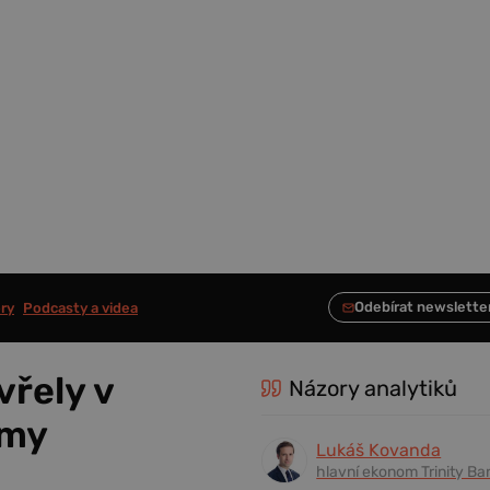
ry
Podcasty a videa
vřely v
Názory analytiků
imy
Lukáš Kovanda
hlavní ekonom Trinity Ba