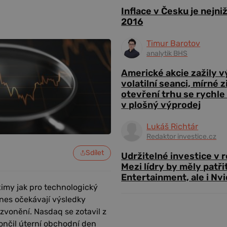
Inflace v Česku je nejni
2016
Timur Barotov
analytik BHS
Americké akcie zažily 
volatilní seanci, mírné 
otevření trhu se rychle
v plošný výprodej
Lukáš Richtár
Redaktor investice.cz
Sdílet
Udržitelné investice v 
Mezi lídry by měly patři
Entertainment, ale i Nvi
imy jak pro technologický
nes očekávají výsledky
zvonění. Nasdaq se zotavil z
končil úterní obchodní den