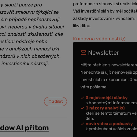
preference a stanovit si realisti
zy slouží pouze pro
Váš investiční plán by měl počítat
zavřít smlouvu týkající se
základy investování - výnosem, r
dném případě nepředstavují
likviditou.
ovi, neberou v úvahu situaci
i, znalosti, zkušenosti, cíle
Knihovna vědomostí
estiční nástroje nebo
ěné v analýzách nemusí být
Newsletter
 názorů v nich obsažených,
 investičními nástroji.
Mějte přehled s newslettere
Nenechte si ujít nejnovější z
investicích a ekonomice. Je
vám pošleme:
3 nejčtenější články
Sdílet
s hodnotnými informacemi
3 názory analytiků
kteří se těmto tématům vě
den,
nová videa a podcasty
adow AI přitom
k prohloubení vašich znalo