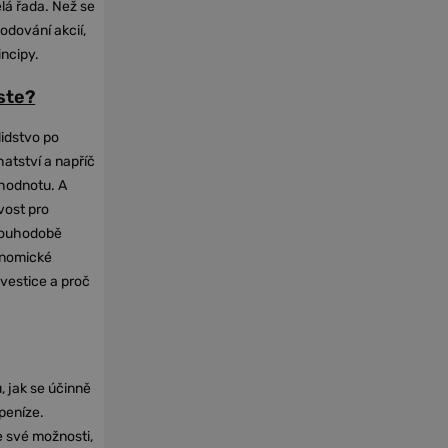
elá řada. Než se
odování akcií,
incipy.
oste?
lidstvo po
hatství a napříč
hodnotu. A
vost pro
dlouhodobě
onomické
nvestice a proč
, jak se účinně
 peníze.
e své možnosti,