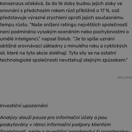
konsenzus očekává, že do té doby budou jejich zisky ve
srovnání s předchozím rokem růst přibližně o 17 %, což
představuje výrazné zrychlení oproti jejich současnému
tempu růstu. "Naše snížení ratingu největších společností
není podmíněno vysokým oceněním nebo pochybnostmi o
umělé inteligenci," napsal Golub. "Je to spíše uznání
obtížné srovnávací základny z minulého roku a cyklických
sil, které na tyto akcie doléhají. Tyto síly se na ostatní
technologické společnosti nevztahují stejným způsobem."
REKLAMA
Investiční upozornění
Analýzy slouží pouze pro informační účely a jsou
poskytovány v rámci informační podpory klientům
Společnosti, nejde o investiční poradenství či poradenskou