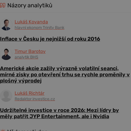
Názory analytiků
Lukáš Kovanda
hlavní ekonom Trinity Bank
Inflace v Česku je nejnižší od roku 2016
Timur Barotov
analytik BHS
Americké akcie zažily výrazně volatilní seanci,
mírné zisky po otevření trhu se rychle proměnily v
plošný výprodej
Lukáš Richtár
Redaktor investice.cz
Udržitelné investice v roce 2026: Mezi lídry by
měly patřit JYP Entertainment, ale i Nvidia