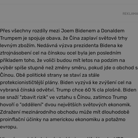
REKLAMA
Přes všechny rozdíly mezi Joem Bidenem a Donaldem
Trumpem je spojuje obava, že Čína zaplaví světové trhy
levným zbožím. Nedávná výzva prezidenta Bidena ke
ztrojnásobení cel na čínskou ocel byla jen posledním
příkladem toho, že voliči budou mít letos na podzim na
výběr spíše stupně než změny směru, pokud jde o obchod s
Čínou. Obě politické strany se staví za stále
protekcionističtější plány. Biden vyzývá ke zvýšení cel na
vybraná čínská odvětví. Trump chce 60 % cla plošně. Biden
se snaží "zbavit rizik" ve vztahu s Čínou, zatímco Trump
hovoří o "oddělení" dvou největších světových ekonomik.
Zdražení mezinárodního obchodu může mít dlouhodobě
proinflační účinky na americkou ekonomiku a potažmo
evropu.