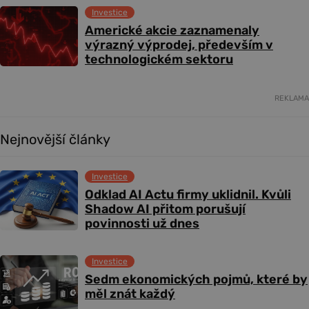
Investice
Americké akcie zaznamenaly
výrazný výprodej, především v
technologickém sektoru
REKLAMA
Nejnovější články
Investice
Odklad AI Actu firmy uklidnil. Kvůli
Shadow AI přitom porušují
povinnosti už dnes
Investice
Sedm ekonomických pojmů, které by
měl znát každý