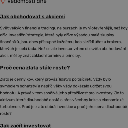
Vědomosti dne
Jak obchodovat s akciemi
Svět velkých financí a tradingu na burzách je nyní otevřenější, než kdy
dřív. Investiční strategie, které byly dříve výsadou malé skupiny
finančníků, jsou dnes přístupné každému, kdo si zřídí účet u brokera,
kterých je celá řada. Než se ale investor vrhne do světa obchodování
akcií, měl by znát základní termíny a principy.
Proč cena zlata stále roste?
Zlato je cenný kov, který provází lidstvo po tisíciletí. Vždy bylo
symbolem bohatství a napříč věky vždy dokázalo udržet svou
hodnotu. A právě v tom spočívá jeho přitažlivost pro investory. Je to
aktivum, které dlouhodobě obstálo přes všechny krize a ekonomické
turbulence. Proč je zlato dobrá investice a proč jeho cena dlouhodobě
roste?
Jak začít investovat