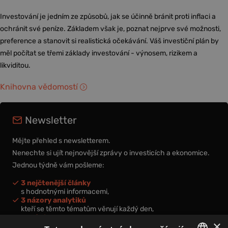
Investování je jedním ze způsobů, jak se účinně bránit proti inflaci a
ochránit své peníze. Základem však je, poznat nejprve své možnosti,
preference a stanovit si realistická očekávání. Váš investiční plán by
měl počítat se třemi základy investování - výnosem, rizikem a
likviditou.
Knihovna vědomostí
Newsletter
Mějte přehled s newsletterem.
Nenechte si ujít nejnovější zprávy o investicích a ekonomice.
Jednou týdně vám pošleme:
3 nejčtenější články
s hodnotnými informacemi,
3 názory analytiků
kteří se těmto tématům věnují každý den,
nová videa a podcasty
×
k prohloubení vašich znalostí.