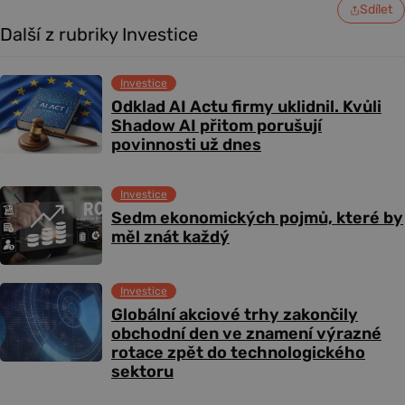
Sdílet
Další z rubriky Investice
Investice
Odklad AI Actu firmy uklidnil. Kvůli
Shadow AI přitom porušují
povinnosti už dnes
Investice
Sedm ekonomických pojmů, které by
měl znát každý
Investice
Globální akciové trhy zakončily
obchodní den ve znamení výrazné
rotace zpět do technologického
sektoru