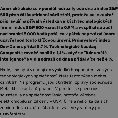
Americké akcie se v pondělí odrazily ode dna a index S&P
500 přerušil šestidenní sérii ztrát, protože se investoři
připravují na příval výsledků velkých technologických
firem. Index S&P 500 vzrostl o 0,9 % a vyšplhal se zpět
nad hranici 5 000 bodů poté, co v pátek poprvé od února
uzavřel pod touto klíčovou úrovní. Průmyslový index
Dow Jones přidal 0,7 %. Technologický Nasdaq
Composite rovněž posílil o 1,1 %, když se "lídr umělé
inteligence" Nvidia odrazil od dna a přidal více než 4 %.
Naděje se nyní vkládají do výsledků hospodaření velkých
technologických společností, které tento týden mohou
oživit trh. Na programu jsou čtvrtletní zprávy společností
Meta, Microsoft a Alphabet. V pondělí se pozornost
soustředila na společnost Tesla, protože výrobce
elektromobilů snížil ceny v USA, Číně a několika dalších
zemích. Tesla oznámí čtvrtletní výsledky v úterý po
uzavření trhu.