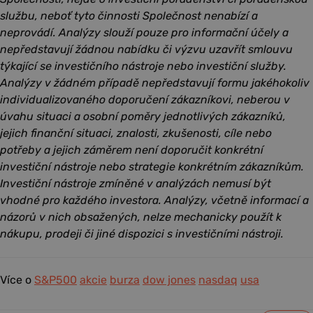
službu, neboť tyto činnosti Společnost nenabízí a
neprovádí. Analýzy slouží pouze pro informační účely a
nepředstavují žádnou nabídku či výzvu uzavřít smlouvu
týkající se investičního nástroje nebo investiční služby.
Analýzy v žádném případě nepředstavují formu jakéhokoliv
individualizovaného doporučení zákazníkovi, neberou v
úvahu situaci a osobní poměry jednotlivých zákazníků,
jejich finanční situaci, znalosti, zkušenosti, cíle nebo
potřeby a jejich záměrem není doporučit konkrétní
investiční nástroje nebo strategie konkrétním zákazníkům.
Investiční nástroje zmíněné v analýzách nemusí být
vhodné pro každého investora. Analýzy, včetně informací a
názorů v nich obsažených, nelze mechanicky použít k
nákupu, prodeji či jiné dispozici s investičními nástroji.
Více o
S&P500
akcie
burza
dow jones
nasdaq
usa