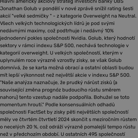
Hlavní americký akciový stratég investiční banky UBS
Jonathan Golub v pondělí v nové zprávě snížil rating šesti
akcií "velké sedmičky " - z kategorie Overweight na Neutral.
Všech velkých technologických lídrů je pod svými
nedávnými maximy, což podtrhuje i nedávný 10%
jednodenní pokles společnosti Nvidia. Golub, který hodnotí
sektory v rámci indexu S&P 500, nechává technologie v
kategorií overweight. U velkých společností, kterým v
uplynulém roce výrazně vzrostly zisky, se však Golub
domnívá, že se karta možná obrací a ostatní oblasti budou
mít lepší výkonnost než největší akcie v indexu S&P 500.
"Naše analýza naznačuje, že prudký nárůst zisků (a
související změna prognóz budoucího růstu směrem
nahoru) tento vzestup nadále podpořila. Bohužel se toto
momentum hroutí." Podle konsensuálních odhadů
společnosti FactSet by zisky pěti největších společností
měly ve čtvrtém čtvrtletí 2024 skončit s meziročním růstem
o necelých 20 %, což odráží výrazně pomalejší tempo růstu
než v předchozím období. U ostatních 495 společností