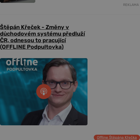
REKLAMA
Štěpán Křeček - Změny v
důchodovém systému předluží
ČR, odnesou to pracující
(OFFLINE Podpultovka)
Offline Štěpána Křečka