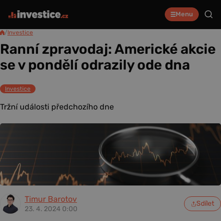
Menu
/
Investice
Ranní zpravodaj: Americké akcie
se v pondělí odrazily ode dna
Investice
Tržní události předchozího dne
Timur Barotov
Sdílet
23. 4. 2024 0:00