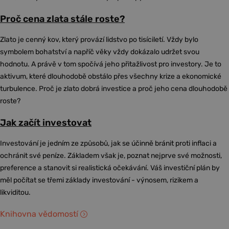
Proč cena zlata stále roste?
Zlato je cenný kov, který provází lidstvo po tisíciletí. Vždy bylo
symbolem bohatství a napříč věky vždy dokázalo udržet svou
hodnotu. A právě v tom spočívá jeho přitažlivost pro investory. Je to
aktivum, které dlouhodobě obstálo přes všechny krize a ekonomické
turbulence. Proč je zlato dobrá investice a proč jeho cena dlouhodobě
roste?
Jak začít investovat
Investování je jedním ze způsobů, jak se účinně bránit proti inflaci a
ochránit své peníze. Základem však je, poznat nejprve své možnosti,
preference a stanovit si realistická očekávání. Váš investiční plán by
měl počítat se třemi základy investování - výnosem, rizikem a
likviditou.
Knihovna vědomostí