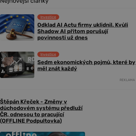
Nejnovější články
Investice
Odklad AI Actu firmy uklidnil. Kvůli
Shadow AI přitom porušují
povinnosti už dnes
Investice
Sedm ekonomických pojmů, které by
měl znát každý
REKLAMA
Štěpán Křeček - Změny v
důchodovém systému předluží
ČR, odnesou to pracující
(OFFLINE Podpultovka)