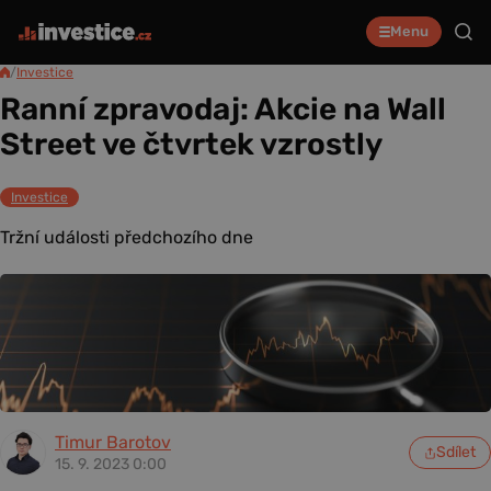
Menu
/
Investice
Ranní zpravodaj: Akcie na Wall
Street ve čtvrtek vzrostly
Investice
Tržní události předchozího dne
Timur Barotov
Sdílet
15. 9. 2023 0:00