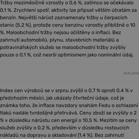
Tržby meziměsíčně vzrostly o 0,6 %, zatímco se očekávalo
0,1 %. Zrychlení spotř. aktivity lze připsat větším útratám za
benzín. Největší nárůst zaznamenaly tržby u čerpacích
stanic (5,2 %), protože ceny benzinu vzrostly přibližně o 10
%. Maloobchodní tržby nejsou očištěny o inflaci. Bez
zahrnutí automobilů, plynu, stavebních materiálů a
potravinářských služeb se maloobchodní tržby zvýšily
pouze o 0,1 %, což nesrší optimismem jako nominální údaj.
REKLAMA
Index cen výrobců se v srpnu zvýšil o 0,7 % oproti 0,4 % v
předchozím měsíci, jak ukázaly čtvrteční údaje, což je
známka toho, že inflace navzdory snahám Fedu o ochlazení
tlaků nadále tvrdošíjně přetrvává. Ceny zboží se zvýšily o 2
% v důsledku nárůstu cen energií o 10,5 %. Mezitím se ceny
služeb zvýšily o 0,2 %, především v důsledku rostoucích
nákladů na dopravu a skladování (1,4 %). Bez zahrnutí