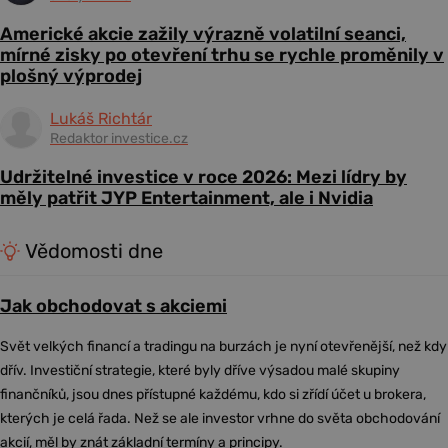
Americké akcie zažily výrazně volatilní seanci,
mírné zisky po otevření trhu se rychle proměnily v
plošný výprodej
Lukáš Richtár
Redaktor investice.cz
Udržitelné investice v roce 2026: Mezi lídry by
měly patřit JYP Entertainment, ale i Nvidia
Vědomosti dne
Jak obchodovat s akciemi
Svět velkých financí a tradingu na burzách je nyní otevřenější, než kdy
dřív. Investiční strategie, které byly dříve výsadou malé skupiny
finančníků, jsou dnes přístupné každému, kdo si zřídí účet u brokera,
kterých je celá řada. Než se ale investor vrhne do světa obchodování
akcií, měl by znát základní termíny a principy.