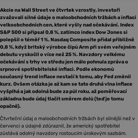
Akcie na Wall Street ve čtvrtek vzrostly, investoři
zvažovali silné údaje o maloobchodních tržbách a inflaci
velkoobchodních cen, které vyšly nad očekávání. Index
S&P 500 si připsal 0,8 %, zatímco index Dow Jones si
polepšil o téměř 1 %. Nasdaq Composite přidal přibližně
0,8 %, když britský výrobce čipů Arm při svém veřejném
debutu vyskočil o více než 25 %. Navzdory velkému
očekávání s trhy ve středu jen málo pohnula zpráva o
srpnové spotřebitelské inflaci. Podle ekonomů
současný trend inflace nestačí k tomu, aby Fed změnil
kurz. Ovšem otázka je až kam se tato druhá vlna inflace
vyšplhá a jak odolná bude za půl roku, až poměřovací
základna bude údaj tlačit směrem dolů (teď je tomu
opačně).
Čtvrteční údaj o maloobchodních tržbách byl silnější než v
červenci a údajně zdůraznil, že americký spotřebitel
zůstává odolný navzdory rostoucím úrokovým sazbám.