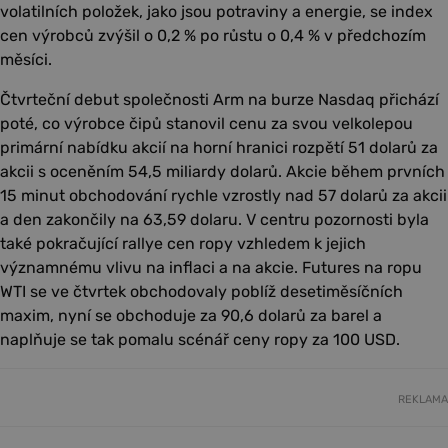
volatilních položek, jako jsou potraviny a energie, se index
cen výrobců zvýšil o 0,2 % po růstu o 0,4 % v předchozím
měsíci.
Čtvrteční debut společnosti Arm na burze Nasdaq přichází
poté, co výrobce čipů stanovil cenu za svou velkolepou
primární nabídku akcií na horní hranici rozpětí 51 dolarů za
akcii s oceněním 54,5 miliardy dolarů. Akcie během prvních
15 minut obchodování rychle vzrostly nad 57 dolarů za akcii
a den zakončily na 63,59 dolaru. V centru pozornosti byla
také pokračující rallye cen ropy vzhledem k jejich
významnému vlivu na inflaci a na akcie. Futures na ropu
WTI se ve čtvrtek obchodovaly poblíž desetiměsíčních
maxim, nyní se obchoduje za 90,6 dolarů za barel a
naplňuje se tak pomalu scénář ceny ropy za 100 USD.
REKLAMA