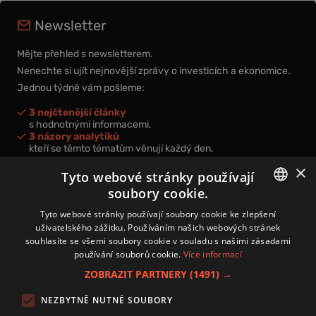
Newsletter
Mějte přehled s newsletterem.
Nenechte si ujít nejnovější zprávy o investicích a ekonomice.
Jednou týdně vám pošleme:
3 nejčtenější články
s hodnotnými informacemi,
3 názory analytiků
kteří se těmto tématům věnují každý den,
nová videa a podcasty
×
k prohloubení vašich znalostí.
Tyto webové stránky používají
soubory cookie.
CZECH
Tyto webové stránky používají soubory cookie ke zlepšení
uživatelského zážitku. Používáním našich webových stránek
CZ
souhlasíte se všemi soubory cookie v souladu s našimi zásadami
Přihlášením k newsletteru vyjadřujete svůj souhlas s
podmínkami
používání souborů cookie.
Více informací
zpracování osobních údajů
.
ZOBRAZIT PARTNERY
(1491) →
Kontakt
NEZBYTNĚ NUTNÉ SOUBORY
Zásady používání souborů cookies