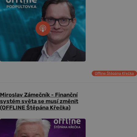
Offline Štěpána Křečka
Miroslav Zámečník - Finanční
systém světa se musí změnit
(OFFLINE Štěpána Křečka)