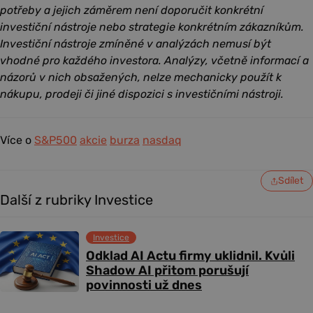
potřeby a jejich záměrem není doporučit konkrétní
investiční nástroje nebo strategie konkrétním zákazníkům.
Investiční nástroje zmíněné v analýzách nemusí být
vhodné pro každého investora. Analýzy, včetně informací a
názorů v nich obsažených, nelze mechanicky použít k
nákupu, prodeji či jiné dispozici s investičními nástroji.
Více o
S&P500
akcie
burza
nasdaq
Sdílet
Další z rubriky Investice
Investice
Odklad AI Actu firmy uklidnil. Kvůli
Shadow AI přitom porušují
povinnosti už dnes