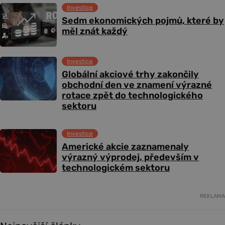
Investice
Sedm ekonomických pojmů, které by
měl znát každý
Investice
Globální akciové trhy zakončily
obchodní den ve znamení výrazné
rotace zpět do technologického
sektoru
Investice
Americké akcie zaznamenaly
výrazný výprodej, především v
technologickém sektoru
REKLAMA