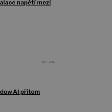
alace napětí mezi
REKLAMA
adow AI přitom