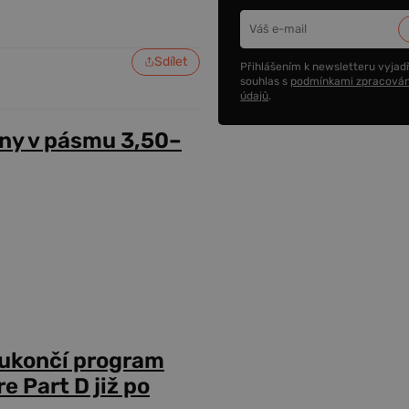
Sdílet
Přihlášením k newsletteru vyjadř
souhlas s
podmínkami zpracován
údajů
.
ny v pásmu 3,50–
 ukončí program
 Part D již po