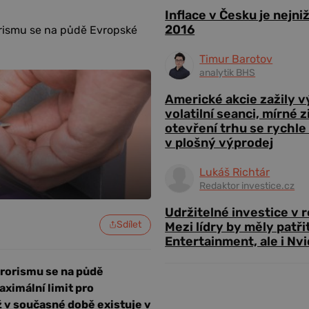
Inflace v Česku je nejni
2016
orismu se na půdě Evropské
Timur Barotov
analytik BHS
Americké akcie zažily 
volatilní seanci, mírné 
otevření trhu se rychle
v plošný výprodej
Lukáš Richtár
Redaktor investice.cz
Udržitelné investice v 
Sdílet
Mezi lídry by měly patři
Entertainment, ale i Nvi
erorismu se na půdě
aximální limit pro
ž v současné době existuje v