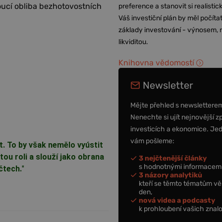
oucí obliba bezhotovostních
preference a stanovit si realisti
Váš investiční plán by měl počítat
základy investování - výnosem, r
likviditou.
Knihovna vědomostí
Newsletter
Mějte přehled s newslettere
Nenechte si ujít nejnovější z
investicích a ekonomice. Je
vám pošleme:
 To by však nemělo vyústit
tou roli a slouží jako obrana
3 nejčtenější články
s hodnotnými informacemi
čtech.
"
3 názory analytiků
kteří se těmto tématům vě
den,
nová videa a podcasty
k prohloubení vašich znalo