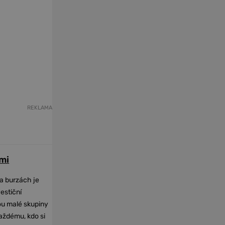
REKLAMA
mi
na burzách je
vestiční
dou malé skupiny
každému, kdo si