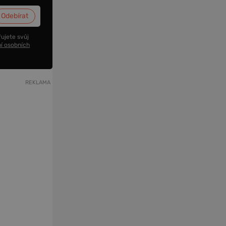
ujete svůj
í osobních
REKLAMA