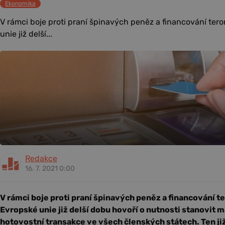
Ekonomika
V rámci boje proti praní špinavých peněz a financování ter
unie již delší...
Redakce
16. 7. 2021 0:00
V rámci boje proti praní špinavých peněz a financování t
Evropské unie již delší dobu hovoří o nutnosti stanovit m
hotovostní transakce ve všech členských státech. Ten ji