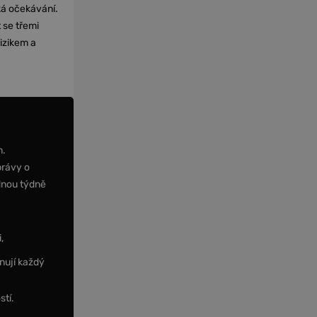
cká očekávání.
 se třemi
izikem a
m.
právy o
dnou týdně
,
nují každý
stí.