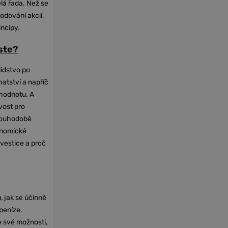
elá řada. Než se
odování akcií,
incipy.
oste?
lidstvo po
hatství a napříč
hodnotu. A
vost pro
dlouhodobě
onomické
nvestice a proč
, jak se účinně
 peníze.
e své možnosti,