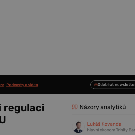
ry
Podcasty a videa
 regulaci
Názory analytiků
EU
Lukáš Kovanda
hlavní ekonom Trinity Ba