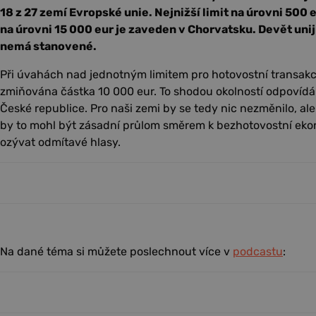
18 z 27 zemí Evropské unie. Nejnižší limit na úrovni 500 e
na úrovni 15 000 eur je zaveden v Chorvatsku. Devět unij
nemá stanovené.
Při úvahách nad jednotným limitem pro hotovostní transakce
zmiňována částka 10 000 eur. To shodou okolností odpovídá l
České republice. Pro naši zemi by se tedy nic nezměnilo, al
by to mohl být zásadní průlom směrem k bezhotovostní ekon
ozývat odmítavé hlasy.
Na dané téma si můžete poslechnout více v
podcastu
: