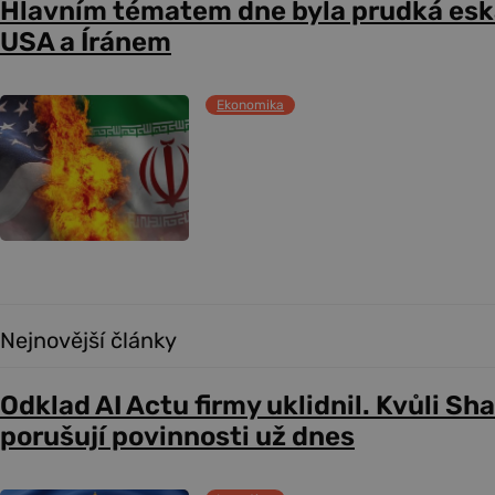
Hlavním tématem dne byla prudká esk
USA a Íránem
Ekonomika
Nejnovější články
Odklad AI Actu firmy uklidnil. Kvůli Sh
porušují povinnosti už dnes