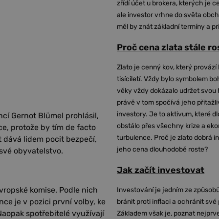
zřídí účet u brokera, kterých je c
ale investor vrhne do světa obch
měl by znát základní termíny a pr
Proč cena zlata stále r
Zlato je cenný kov, který provází 
tisíciletí. Vždy bylo symbolem bo
věky vždy dokázalo udržet svou 
právě v tom spočívá jeho přitažli
investory. Je to aktivum, které 
ncí Gernot Blümel prohlásil,
obstálo přes všechny krize a ek
e, protože by tím de facto
turbulence. Proč je zlato dobrá i
t dává lidem pocit bezpečí,
jeho cena dlouhodobě roste?
své obyvatelstvo.
Jak začít investovat
vropské komise. Podle nich
Investování je jedním ze způsobů
e je v pozici první volby, ke
bránit proti inflaci a ochránit své
 Naopak spotřebitelé využívají
Základem však je, poznat nejprv