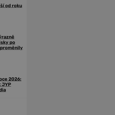
žší od roku
výrazně
zisky po
 proměnily
roce 2026:
t JYP
dia