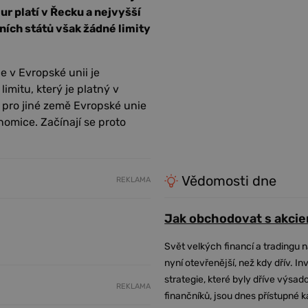
ur platí v Řecku a nejvyšší
ních států však žádné limity
 v Evropské unii je
imitu, který je platný v
e pro jiné země Evropské unie
omice. Začínají se proto
Vědomosti dne
REKLAMA
Jak obchodovat s akcie
Svět velkých financí a tradingu 
nyní otevřenější, než kdy dřív. In
strategie, které byly dříve výsa
REKLAMA
finančníků, jsou dnes přístupné 