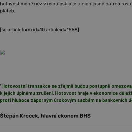
hotovost méně než v minulosti a je u nich jasně patrná rost
plateb.
[sc:articleform id=10 articleid=1558]
"
Hotovostní transakce se zřejmě budou postupně omezovat.
k jejich úplnému zrušení. Hotovost hraje v ekonomice důleži
proti hluboce záporným úrokovým sazbám na bankovních ú
Štěpán Křeček, hlavní ekonom BHS