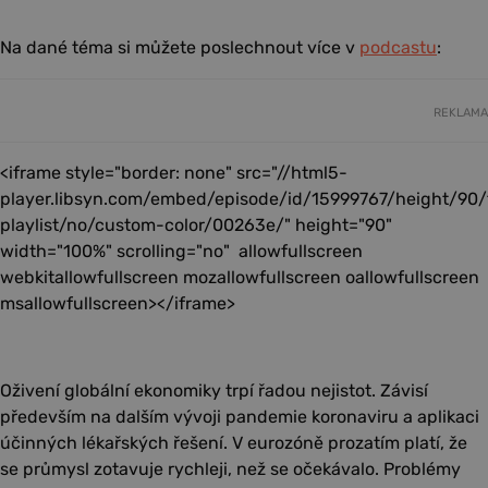
Na dané téma si můžete poslechnout více v
podcastu
:
REKLAMA
<iframe style="border: none" src="//html5-
player.libsyn.com/embed/episode/id/15999767/height/90
playlist/no/custom-color/00263e/" height="90"
width="100%" scrolling="no" allowfullscreen
webkitallowfullscreen mozallowfullscreen oallowfullscreen
msallowfullscreen></iframe>
Oživení globální ekonomiky trpí řadou nejistot. Závisí
především na dalším vývoji pandemie koronaviru a aplikaci
účinných lékařských řešení. V eurozóně prozatím platí, že
se průmysl zotavuje rychleji, než se očekávalo. Problémy