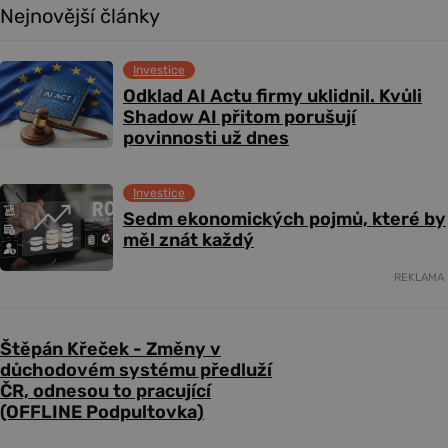
Nejnovější články
Investice
Odklad AI Actu firmy uklidnil. Kvůli
Shadow AI přitom porušují
povinnosti už dnes
Investice
Sedm ekonomických pojmů, které by
měl znát každý
REKLAMA
Štěpán Křeček - Změny v
důchodovém systému předluží
ČR, odnesou to pracující
(OFFLINE Podpultovka)