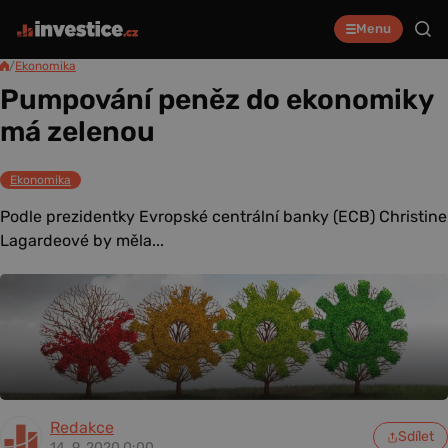
Menu
/
Ekonomika
Pumpování peněz do ekonomiky
má zelenou
Ekonomika
Podle prezidentky Evropské centrální banky (ECB) Christine
Lagardeové by měla...
Redakce
Sdílet
14. 9. 2020 0:00