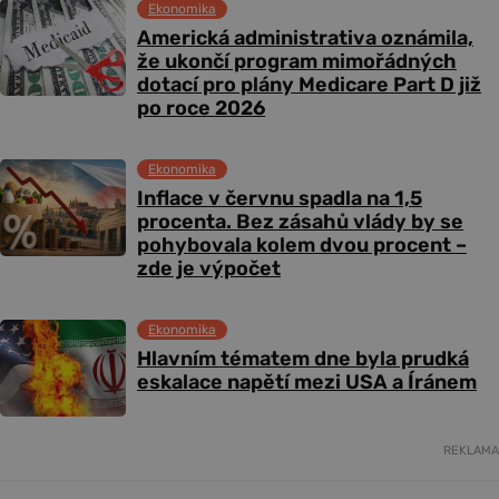
Ekonomika
Americká administrativa oznámila,
že ukončí program mimořádných
dotací pro plány Medicare Part D již
po roce 2026
Ekonomika
Inflace v červnu spadla na 1,5
procenta. Bez zásahů vlády by se
pohybovala kolem dvou procent –
zde je výpočet
Ekonomika
Hlavním tématem dne byla prudká
eskalace napětí mezi USA a Íránem
REKLAMA