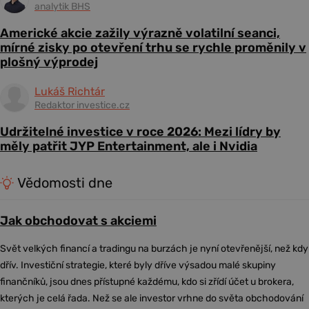
analytik BHS
Americké akcie zažily výrazně volatilní seanci,
mírné zisky po otevření trhu se rychle proměnily v
plošný výprodej
Lukáš Richtár
Redaktor investice.cz
Udržitelné investice v roce 2026: Mezi lídry by
měly patřit JYP Entertainment, ale i Nvidia
Vědomosti dne
Jak obchodovat s akciemi
Svět velkých financí a tradingu na burzách je nyní otevřenější, než kdy
dřív. Investiční strategie, které byly dříve výsadou malé skupiny
finančníků, jsou dnes přístupné každému, kdo si zřídí účet u brokera,
kterých je celá řada. Než se ale investor vrhne do světa obchodování