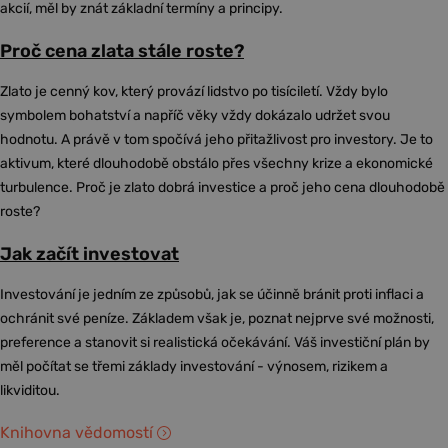
akcií, měl by znát základní termíny a principy.
Proč cena zlata stále roste?
Zlato je cenný kov, který provází lidstvo po tisíciletí. Vždy bylo
symbolem bohatství a napříč věky vždy dokázalo udržet svou
hodnotu. A právě v tom spočívá jeho přitažlivost pro investory. Je to
aktivum, které dlouhodobě obstálo přes všechny krize a ekonomické
turbulence. Proč je zlato dobrá investice a proč jeho cena dlouhodobě
roste?
Jak začít investovat
Investování je jedním ze způsobů, jak se účinně bránit proti inflaci a
ochránit své peníze. Základem však je, poznat nejprve své možnosti,
preference a stanovit si realistická očekávání. Váš investiční plán by
měl počítat se třemi základy investování - výnosem, rizikem a
likviditou.
Knihovna vědomostí