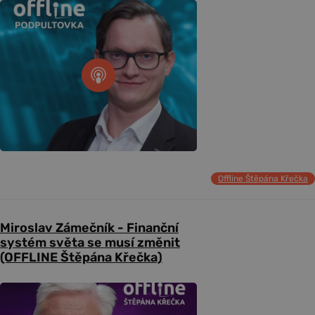
Offline Štěpána Křečka
Miroslav Zámečník - Finanční
systém světa se musí změnit
(OFFLINE Štěpána Křečka)