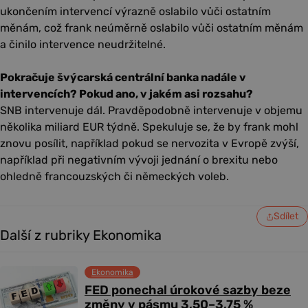
ukončením intervencí výrazně oslabilo vůči ostatním
měnám, což frank neúměrně oslabilo vůči ostatním měnám
a činilo intervence neudržitelné.
Pokračuje švýcarská centrální banka nadále v
intervencích? Pokud ano, v jakém asi rozsahu?
SNB intervenuje dál. Pravděpodobně intervenuje v objemu
několika miliard EUR týdně. Spekuluje se, že by frank mohl
znovu posílit, například pokud se nervozita v Evropě zvýší,
například při negativním vývoji jednání o brexitu nebo
ohledně francouzských či německých voleb.
Sdílet
Další z rubriky Ekonomika
Ekonomika
FED ponechal úrokové sazby beze
změny v pásmu 3,50–3,75 %