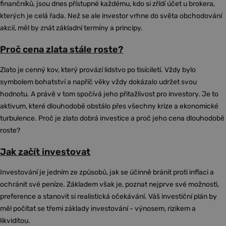
finančníků, jsou dnes přístupné každému, kdo si zřídí účet u brokera,
kterých je celá řada. Než se ale investor vrhne do světa obchodování
akcií, měl by znát základní termíny a principy.
Proč cena zlata stále roste?
Zlato je cenný kov, který provází lidstvo po tisíciletí. Vždy bylo
symbolem bohatství a napříč věky vždy dokázalo udržet svou
hodnotu. A právě v tom spočívá jeho přitažlivost pro investory. Je to
aktivum, které dlouhodobě obstálo přes všechny krize a ekonomické
turbulence. Proč je zlato dobrá investice a proč jeho cena dlouhodobě
roste?
Jak začít investovat
Investování je jedním ze způsobů, jak se účinně bránit proti inflaci a
ochránit své peníze. Základem však je, poznat nejprve své možnosti,
preference a stanovit si realistická očekávání. Váš investiční plán by
měl počítat se třemi základy investování - výnosem, rizikem a
likviditou.