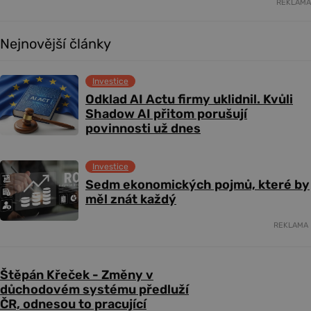
REKLAMA
Nejnovější články
Investice
Odklad AI Actu firmy uklidnil. Kvůli
Shadow AI přitom porušují
povinnosti už dnes
Investice
Sedm ekonomických pojmů, které by
měl znát každý
REKLAMA
Štěpán Křeček - Změny v
důchodovém systému předluží
ČR, odnesou to pracující