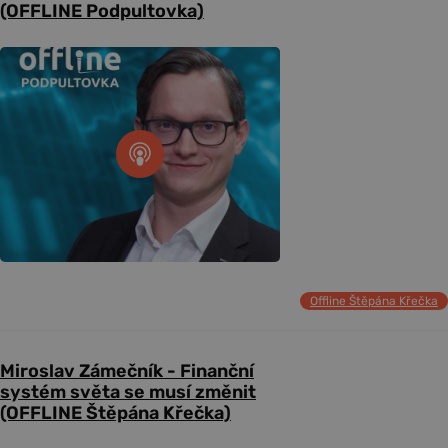
(OFFLINE Podpultovka)
Offline Štěpána Křečka
Miroslav Zámečník - Finanční
systém světa se musí změnit
(OFFLINE Štěpána Křečka)