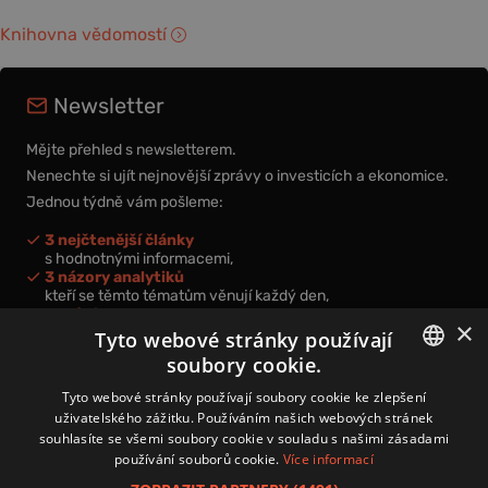
Knihovna vědomostí
Newsletter
Mějte přehled s newsletterem.
Nenechte si ujít nejnovější zprávy o investicích a ekonomice.
Jednou týdně vám pošleme:
3 nejčtenější články
s hodnotnými informacemi,
3 názory analytiků
kteří se těmto tématům věnují každý den,
nová videa a podcasty
×
k prohloubení vašich znalostí.
Tyto webové stránky používají
soubory cookie.
CZECH
Tyto webové stránky používají soubory cookie ke zlepšení
uživatelského zážitku. Používáním našich webových stránek
CZ
souhlasíte se všemi soubory cookie v souladu s našimi zásadami
Přihlášením k newsletteru vyjadřujete svůj souhlas s
podmínkami
používání souborů cookie.
Více informací
zpracování osobních údajů
.