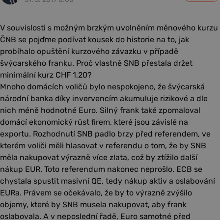
V souvislosti s možným brzkým uvolněním měnového kurzu
ČNB se pojďme podívat kousek do historie na to, jak
probíhalo opuštění kurzového závazku v případě
švýcarského franku. Proč vlastně SNB přestala držet
minimální kurz CHF 1,20?
Mnoho domácích voličů bylo nespokojeno, že švýcarská
národní banka díky invervencím akumuluje rizikové a dle
nich méně hodnotné Euro. Silný frank také zpomaloval
domácí ekonomický růst firem, které jsou závislé na
exportu. Rozhodnutí SNB padlo brzy před referendem, ve
kterém voliči měli hlasovat v referendu o tom, že by SNB
měla nakupovat výrazně více zlata, což by ztížilo další
nákup EUR. Toto referendum nakonec neprošlo. ECB se
chystala spustit masivní QE, tedy nákup aktiv a oslabování
EURa. Právem se očekávalo, že by to výrazně zvýšilo
objemy, které by SNB musela nakupovat, aby frank
oslabovala. A v neposlední řadě, Euro samotné před