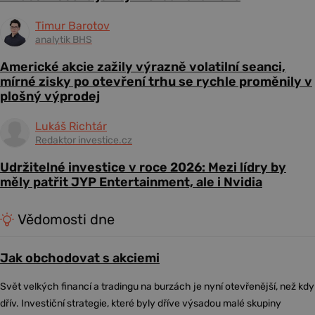
Timur Barotov
analytik BHS
Americké akcie zažily výrazně volatilní seanci,
mírné zisky po otevření trhu se rychle proměnily v
plošný výprodej
Lukáš Richtár
Redaktor investice.cz
Udržitelné investice v roce 2026: Mezi lídry by
měly patřit JYP Entertainment, ale i Nvidia
Vědomosti dne
Jak obchodovat s akciemi
Svět velkých financí a tradingu na burzách je nyní otevřenější, než kdy
dřív. Investiční strategie, které byly dříve výsadou malé skupiny