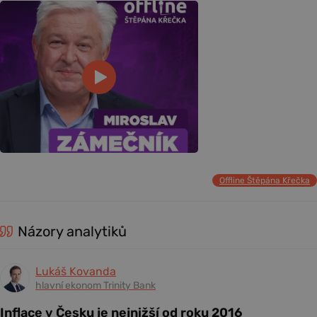
Offline Štěpána Křečka
Názory analytiků
Lukáš Kovanda
hlavní ekonom Trinity Bank
Inflace v Česku je nejnižší od roku 2016