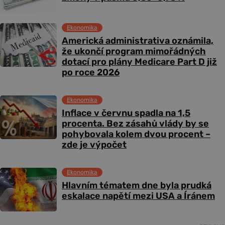
Ekonomika
Americká administrativa oznámila,
že ukončí program mimořádných
dotací pro plány Medicare Part D již
po roce 2026
Ekonomika
Inflace v červnu spadla na 1,5
procenta. Bez zásahů vlády by se
pohybovala kolem dvou procent –
zde je výpočet
Ekonomika
Hlavním tématem dne byla prudká
eskalace napětí mezi USA a Íránem