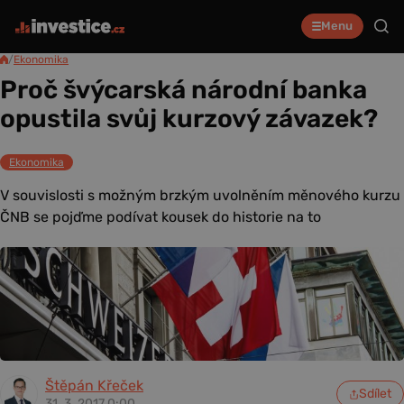
Menu
/
Ekonomika
Proč švýcarská národní banka
opustila svůj kurzový závazek?
Ekonomika
V souvislosti s možným brzkým uvolněním měnového kurzu
ČNB se pojďme podívat kousek do historie na to
Štěpán Křeček
Sdílet
31. 3. 2017 0:00