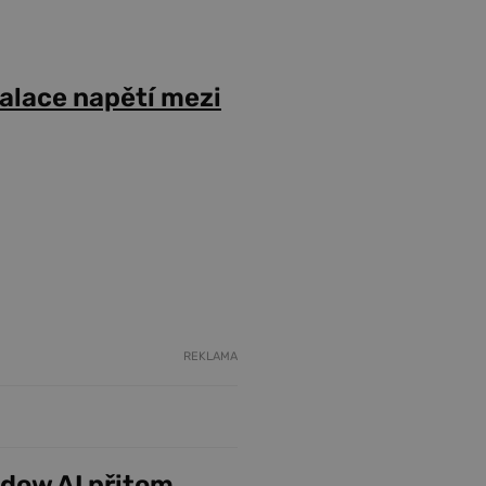
alace napětí mezi
REKLAMA
adow AI přitom