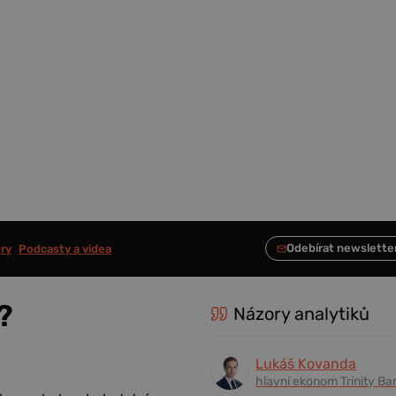
ry
Podcasty a videa
?
Názory analytiků
Lukáš Kovanda
hlavní ekonom Trinity Ba