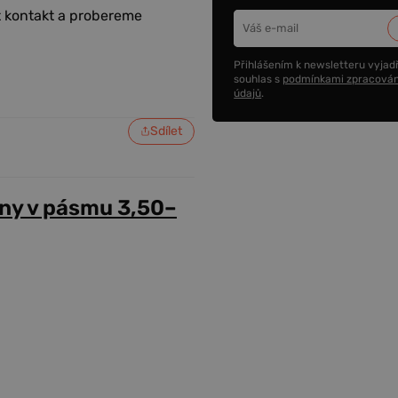
at kontakt a probereme
Přihlášením k newsletteru vyjadř
souhlas s
podmínkami zpracován
údajů
.
Sdílet
ny v pásmu 3,50–