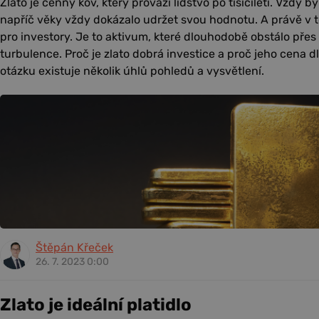
Zlato je cenný kov, který provází lidstvo po tisíciletí. Vždy
napříč věky vždy dokázalo udržet svou hodnotu. A právě v t
pro investory. Je to aktivum, které dlouhodobě obstálo pře
turbulence. Proč je zlato dobrá investice a proč jeho cena 
otázku existuje několik úhlů pohledů a vysvětlení.
Štěpán Křeček
26. 7. 2023 0:00
Zlato je ideální platidlo