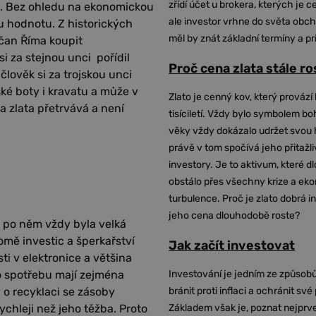
zřídí účet u brokera, kterých je c
ílu. Bez ohledu na ekonomickou
ale investor vrhne do světa obch
ou hodnotu. Z historických
měl by znát základní termíny a pr
bčan Říma koupit
si za stejnou unci pořídil
Proč cena zlata stále r
člověk si za trojskou unci
ské boty i kravatu a může v
Zlato je cenný kov, který provází 
la zlata přetrvává a není
tisíciletí. Vždy bylo symbolem bo
věky vždy dokázalo udržet svou 
právě v tom spočívá jeho přitažli
investory. Je to aktivum, které 
obstálo přes všechny krize a ek
turbulence. Proč je zlato dobrá i
jeho cena dlouhodobě roste?
 po něm vždy byla velká
omě investic a šperkařství
Jak začít investovat
ti v elektronice a většina
ho spotřebu mají zejména
Investování je jedním ze způsobů
y o recyklaci se zásoby
bránit proti inflaci a ochránit své
ychleji než jeho těžba. Proto
Základem však je, poznat nejprv