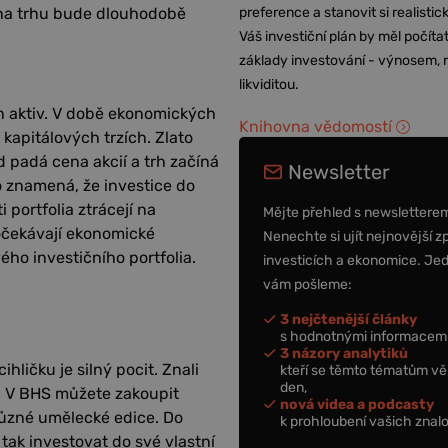
a na trhu bude dlouhodobě
preference a stanovit si realisti
Váš investiční plán by měl počítat
základy investování - výnosem, r
likviditou.
ch aktiv. V době ekonomických
Knihovna vědomostí
apitálových trzích. Zlato
 padá cena akcií a trh začíná
Newsletter
To znamená, že investice do
portfolia ztrácejí na
Mějte přehled s newslettere
 očekávají ekonomické
Nenechte si ujít nejnovější z
ho investičního portfolia.
investicích a ekonomice. Je
vám pošleme:
3 nejčtenější články
s hodnotnými informacemi
3 názory analytiků
ihličku je silný pocit. Znali
kteří se těmto tématům vě
den,
y. V BHS můžete zakoupit
nová videa a podcasty
 různé umělecké edice. Do
k prohloubení vašich znalo
tak investovat do své vlastní