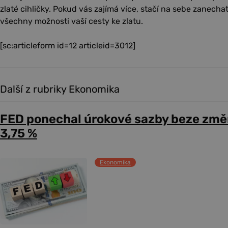
zlaté cihličky. Pokud vás zajímá více, stačí na sebe zanech
všechny možnosti vaší cesty ke zlatu.
[sc:articleform id=12 articleid=3012]
Další z rubriky Ekonomika
FED ponechal úrokové sazby beze změ
3,75 %
Ekonomika