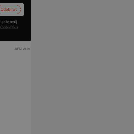
ujete svůj
í osobních
REKLAMA