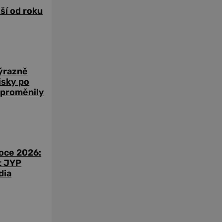
žší od roku
výrazně
zisky po
 proměnily
roce 2026:
t JYP
dia