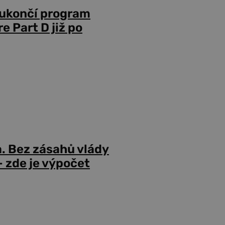
 ukončí program
 Part D již po
a. Bez zásahů vlády
 zde je výpočet