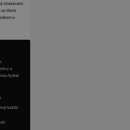
cká očekávání.
 se třemi
izikem a
m.
právy o
dnou týdně
,
nují každý
stí.