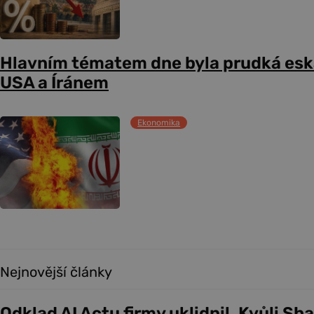
Hlavním tématem dne byla prudká esk
USA a Íránem
Ekonomika
Nejnovější články
Odklad AI Actu firmy uklidnil. Kvůli Sh