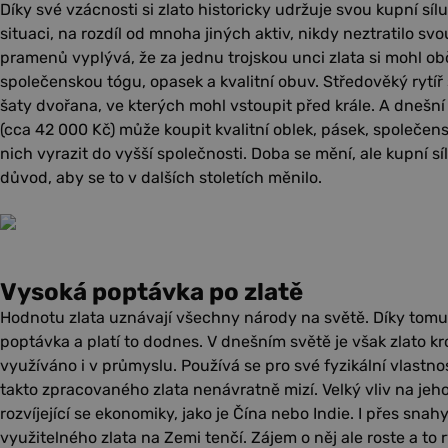
Díky své vzácnosti si zlato historicky udržuje svou kupní s
situaci, na rozdíl od mnoha jiných aktiv, nikdy neztratilo sv
pramenů vyplývá, že za jednu trojskou unci zlata si mohl o
společenskou tógu, opasek a kvalitní obuv. Středověký rytíř 
šaty dvořana, ve kterých mohl vstoupit před krále. A dnešní 
(cca 42 000 Kč) může koupit kvalitní oblek, pásek, společen
nich vyrazit do vyšší společnosti. Doba se mění, ale kupní sí
důvod, aby se to v dalších stoletích měnilo.
Vysoká poptávka po zlatě
Hodnotu zlata uznávají všechny národy na světě. Díky tomu
poptávka a platí to dodnes. V dnešním světě je však zlato kr
využíváno i v průmyslu. Používá se pro své fyzikální vlastnos
takto zpracovaného zlata nenávratně mizí. Velký vliv na je
rozvíjející se ekonomiky, jako je Čína nebo Indie. I přes snah
využitelného zlata na Zemi tenčí. Zájem o něj ale roste a to r