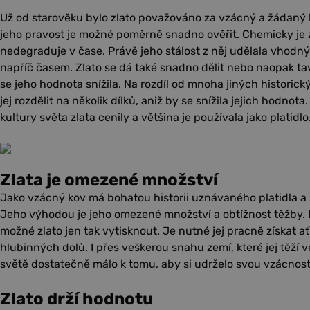
Už od starověku bylo zlato považováno za vzácný a žádaný k
jeho pravost je možné poměrně snadno ověřit. Chemicky je zl
nedegraduje v čase. Právě jeho stálost z něj udělala vhod
napříč časem. Zlato se dá také snadno dělit nebo naopak tavit
se jeho hodnota snížila. Na rozdíl od mnoha jiných histori
jej rozdělit na několik dílků, aniž by se snížila jejich hodnot
kultury světa zlata cenily a většina je používala jako platidlo
Zlata je omezené množství
Jako vzácný kov má bohatou historii uznávaného platidla 
Jeho výhodou je jeho omezené množství a obtížnost těžby. 
možné zlato jen tak vytisknout. Je nutné jej pracně získat 
hlubinných dolů. I přes veškerou snahu zemí, které jej těží ve
světě dostatečně málo k tomu, aby si udrželo svou vzácnost
Zlato drží hodnotu