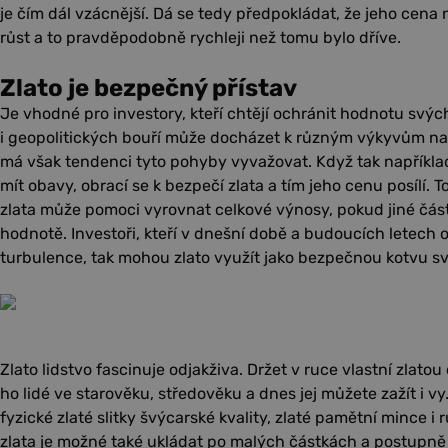
je čím dál vzácnější. Dá se tedy předpokládat, že jeho cen
růst a to pravděpodobně rychleji než tomu bylo dříve.
Zlato je bezpečný přístav
Je vhodné pro investory, kteří chtějí ochránit hodnotu svý
i geopolitických bouří může docházet k různým výkyvům na k
má však tendenci tyto pohyby vyvažovat. Když tak například
mít obavy, obrací se k bezpečí zlata a tím jeho cenu posílí. 
zlata může pomoci vyrovnat celkové výnosy, pokud jiné části 
hodnotě. Investoři, kteří v dnešní době a budoucích letech
turbulence, tak mohou zlato využít jako bezpečnou kotvu své
Zlato lidstvo fascinuje odjakživa. Držet v ruce vlastní zlatou c
ho lidé ve starověku, středověku a dnes jej můžete zažít i v
fyzické zlaté slitky švýcarské kvality, zlaté pamětní mince i
zlata je možné také ukládat po malých částkách a postupně 