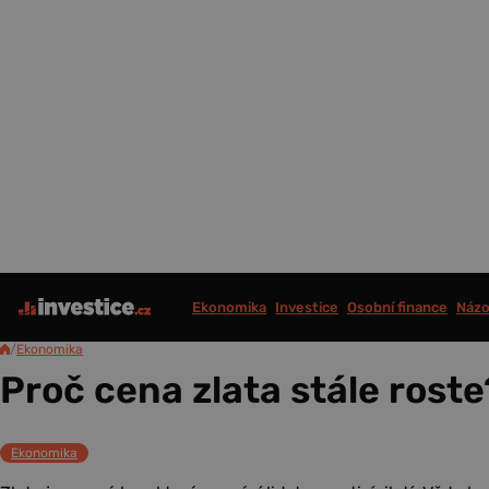
Ekonomika
Investice
Osobní finance
Názo
/
Ekonomika
Proč cena zlata stále roste
Ekonomika