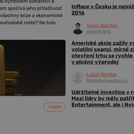
 bylo symbolem bohatství a
Inflace v Česku je nejni
om spočívá jeho přitažlivost
2016
s všechny krize a ekonomické
dlouhodobě roste? Na tuto
Timur Barotov
analytik BHS
Americké akcie zažily 
volatilní seanci, mírné 
otevření trhu se rychle
v plošný výprodej
Lukáš Richtár
Redaktor investice.cz
Udržitelné investice v 
Mezi lídry by měly patři
Entertainment, ale i Nvi
Sdílet