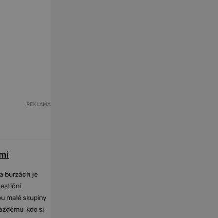
REKLAMA
mi
na burzách je
vestiční
dou malé skupiny
každému, kdo si