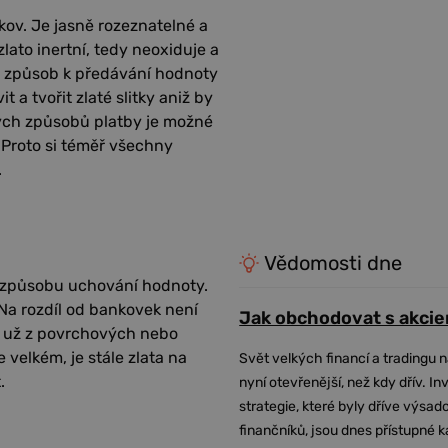
ov. Je jasně rozeznatelné a
ato inertní, tedy neoxiduje a
ný způsob k předávání hodnoty
 a tvořit zlaté slitky aniž by
ckých způsobů platby je možné
a. Proto si téměř všechny
.
Vědomosti dne
a způsobu uchování hodnoty.
Na rozdíl od bankovek není
Jak obchodovat s akcie
ať už z povrchových nebo
 velkém, je stále zlata na
Svět velkých financí a tradingu 
.
nyní otevřenější, než kdy dřív. In
strategie, které byly dříve výsa
finančníků, jsou dnes přístupné 