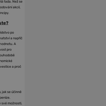
elá řada. Než se
odování akcií,
incipy.
oste?
lidstvo po
hatství a napříč
hodnotu. A
vost pro
dlouhodobě
onomické
nvestice a proč
, jak se účinně
 peníze.
e své možnosti,