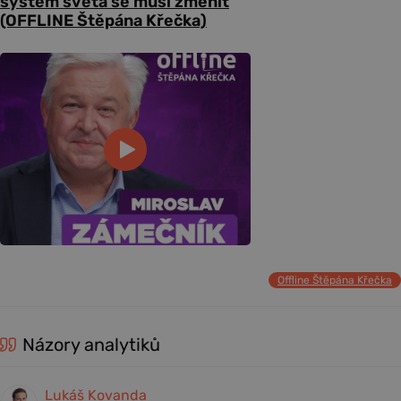
systém světa se musí změnit
(OFFLINE Štěpána Křečka)
Offline Štěpána Křečka
Názory analytiků
Lukáš Kovanda