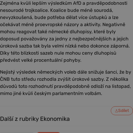
Zejména kvůli lepším výsledkům AfD a pravděpodobnosti
nesourodé trojkoalice. Koalice bude méně sourodá,
nevyzkoušená, bude potřeba dělat více ústupků a lze
očekávat méně proevropské názory a aktivity. Negativně
mohou reagovat také německé dluhopisy, které byly
doposud považovány za jedny z nejbezpečnějších a jejich
úroková sazba tak byla velmi nízká nebo dokonce záporná.
Díky této blízkosti sazeb nule mohou ceny dluhopisů
předvést velké procentuální pohyby.
Nejistý výsledek německých voleb dále snižuje šanci, že by
ČNB tuto středu rozhodla zvýšit úrokové sazby. Z několika
důvodů toto rozhodnutí pravděpodobně odloží na listopad,
mimo jiné kvůli českým parlamentním volbám.
Sdílet
Další z rubriky Ekonomika