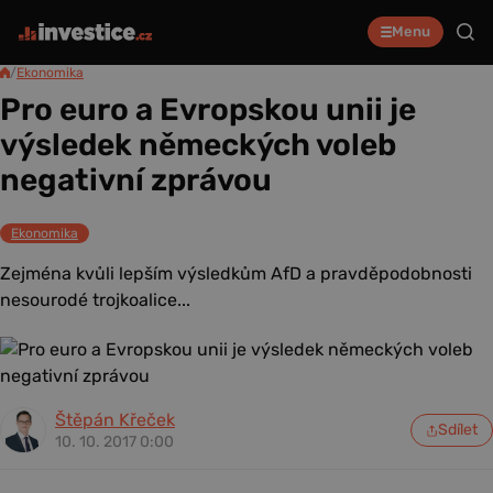
Menu
/
Ekonomika
Pro euro a Evropskou unii je
výsledek německých voleb
negativní zprávou
Ekonomika
Zejména kvůli lepším výsledkům AfD a pravděpodobnosti
nesourodé trojkoalice...
Štěpán Křeček
Sdílet
10. 10. 2017 0:00