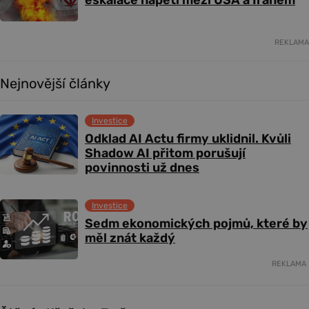
eskalace napětí mezi USA a Íránem
REKLAMA
Nejnovější články
Investice
Odklad AI Actu firmy uklidnil. Kvůli
Shadow AI přitom porušují
povinnosti už dnes
Investice
Sedm ekonomických pojmů, které by
měl znát každý
REKLAMA