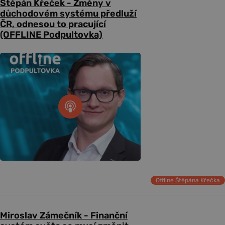
Štěpán Křeček - Změny v
důchodovém systému předluží
ČR, odnesou to pracující
(OFFLINE Podpultovka)
Offline Štěpána Křečka
Miroslav Zámečník - Finanční