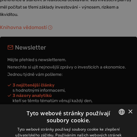
měl počítat se třemi základy investování - výnosem, rizikem a
likviditou.
Knihovna vědomostí
Newsletter
Mějte přehled s newsletterem.
Nenechte si ujít nejnovější zprávy o investicích a ekonomice.
Jednou týdně vám pošleme:
3 nejčtenější články
s hodnotnými informacemi,
3 názory analytiků
kteří se těmto tématům věnují každý den,
nová videa a podcasty
×
k prohloubení vašich znalostí.
Tyto webové stránky používají
soubory cookie.
CZECH
Tyto webové stránky používají soubory cookie ke zlepšení
uživatelského zážitku. Používáním našich webových stránek