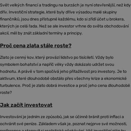
Svět velkých financí a tradingu na burzách je nyní otevřenější, než kdy
dřív. Investiční strategie, které byly dříve výsadou malé skupiny
finančníků, jsou dnes přístupné každému, kdo si zřídí účet u brokera,
kterých je celá řada. Než se ale investor vrhne do světa obchodování
akcií, měl by znát základní termíny a principy.
Proč cena zlata stále roste?
Zlato je cenný kov, který provází lidstvo po tisíciletí. Vždy bylo
symbolem bohatství a napříč věky vždy dokázalo udržet svou
hodnotu. A právě v tom spočívá jeho přitažlivost pro investory. Je to
aktivum, které dlouhodobě obstálo přes všechny krize a ekonomické
turbulence. Proč je zlato dobrá investice a proč jeho cena dlouhodobě
roste?
Jak začít investovat
Investování je jedním ze způsobů, jak se účinně bránit proti inflaci a
ochránit své peníze. Základem však je, poznat nejprve své možnosti,
preference a stanovit si realistická očekávání. Váš investiční plán by