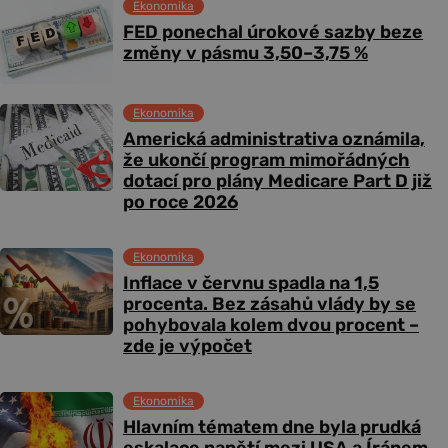
Ekonomika
FED ponechal úrokové sazby beze
změny v pásmu 3,50–3,75 %
Ekonomika
Americká administrativa oznámila,
že ukončí program mimořádných
dotací pro plány Medicare Part D již
po roce 2026
Ekonomika
Inflace v červnu spadla na 1,5
procenta. Bez zásahů vlády by se
pohybovala kolem dvou procent –
zde je výpočet
Ekonomika
Hlavním tématem dne byla prudká