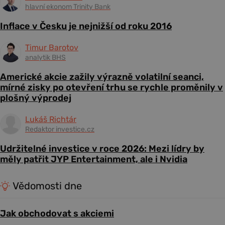
hlavní ekonom Trinity Bank
Inflace v Česku je nejnižší od roku 2016
Timur Barotov
analytik BHS
Americké akcie zažily výrazně volatilní seanci,
mírné zisky po otevření trhu se rychle proměnily v
plošný výprodej
Lukáš Richtár
Redaktor investice.cz
Udržitelné investice v roce 2026: Mezi lídry by
měly patřit JYP Entertainment, ale i Nvidia
Vědomosti dne
Jak obchodovat s akciemi