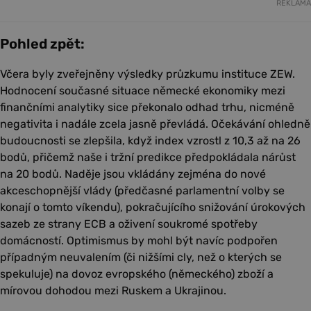
REKLAMA
Pohled zpět:
Včera byly zveřejněny výsledky průzkumu instituce ZEW.
Hodnocení současné situace německé ekonomiky mezi
finančními analytiky sice překonalo odhad trhu, nicméně
negativita i nadále zcela jasně převládá. Očekávání ohledně
budoucnosti se zlepšila, když index vzrostl z 10,3 až na 26
bodů, přičemž naše i tržní predikce předpokládala nárůst
na 20 bodů. Naděje jsou vkládány zejména do nové
akceschopnější vlády (předčasné parlamentní volby se
konají o tomto víkendu), pokračujícího snižování úrokových
sazeb ze strany ECB a oživení soukromé spotřeby
domácností. Optimismus by mohl být navíc podpořen
případným neuvalením (či nižšími cly, než o kterých se
spekuluje) na dovoz evropského (německého) zboží a
mírovou dohodou mezi Ruskem a Ukrajinou.