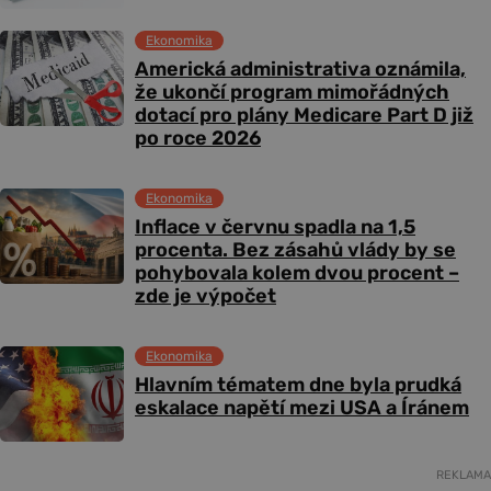
Ekonomika
Americká administrativa oznámila,
že ukončí program mimořádných
dotací pro plány Medicare Part D již
po roce 2026
Ekonomika
Inflace v červnu spadla na 1,5
procenta. Bez zásahů vlády by se
pohybovala kolem dvou procent –
zde je výpočet
Ekonomika
Hlavním tématem dne byla prudká
eskalace napětí mezi USA a Íránem
REKLAMA