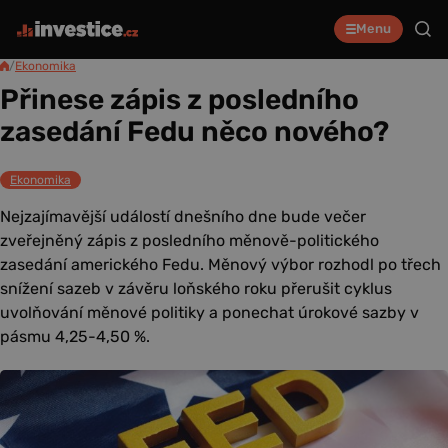
Menu
/
Ekonomika
Přinese zápis z posledního
zasedání Fedu něco nového?
Ekonomika
Nejzajímavější událostí dnešního dne bude večer
zveřejněný zápis z posledního měnově-politického
zasedání amerického Fedu. Měnový výbor rozhodl po třech
snížení sazeb v závěru loňského roku přerušit cyklus
uvolňování měnové politiky a ponechat úrokové sazby v
pásmu 4,25-4,50 %.