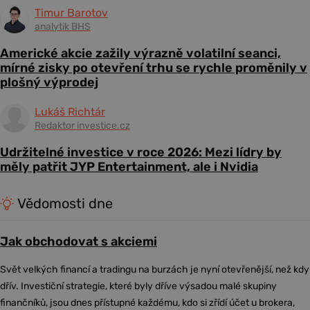
Timur Barotov
analytik BHS
Americké akcie zažily výrazně volatilní seanci,
mírné zisky po otevření trhu se rychle proměnily v
plošný výprodej
Lukáš Richtár
Redaktor investice.cz
Udržitelné investice v roce 2026: Mezi lídry by
měly patřit JYP Entertainment, ale i Nvidia
Vědomosti dne
Jak obchodovat s akciemi
Svět velkých financí a tradingu na burzách je nyní otevřenější, než kdy
dřív. Investiční strategie, které byly dříve výsadou malé skupiny
finančníků, jsou dnes přístupné každému, kdo si zřídí účet u brokera,