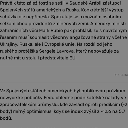
Právě k této záležitosti se sešli v Saudské Arábii zástupci
Spojených států amerických a Ruska. Konkrétnější výstup
schůzka ale nepřinesla. Spekuluje se o možném osobním
setkání obou prezidentů zmíněných zemí. Americký ministr
zahraničních věcí Mark Rubio pak prohlásil, že s navrženým
řešením musí souhlasit všechny angažované strany včetně
Ukrajiny, Ruska, ale i Evropské unie. Na rozdíl od jeho
ruského protějška Sergeje Lavrova, který nepovažuje za
nutné mít u stolu i představitele EU.
REKLAMA
Ve Spojených státech amerických byl publikován průzkum
newyorské pobočky Fedu ohledně podnikatelské nálady ve
zpracovatelském průmyslu, kde zavládl oproti predikcím (-2
body) mírný optimismus, když se index zvýšil z -12,6 na 5,7
bodů.