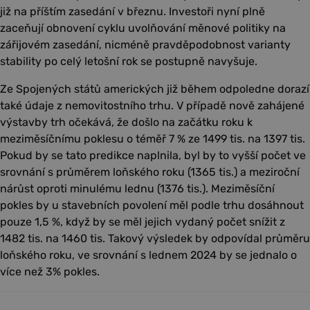
již na příštím zasedání v březnu. Investoři nyní plně
zaceňují obnovení cyklu uvolňování měnové politiky na
zářijovém zasedání, nicméně pravděpodobnost varianty
stability po celý letošní rok se postupně navyšuje.
Ze Spojených států amerických již během odpoledne dorazí
také údaje z nemovitostního trhu. V případě nově zahájené
výstavby trh očekává, že došlo na začátku roku k
meziměsíčnímu poklesu o téměř 7 % ze 1499 tis. na 1397 tis.
Pokud by se tato predikce naplnila, byl by to vyšší počet ve
srovnání s průměrem loňského roku (1365 tis.) a meziroční
nárůst oproti minulému lednu (1376 tis.). Meziměsíční
pokles by u stavebních povolení měl podle trhu dosáhnout
pouze 1,5 %, když by se měl jejich vydaný počet snížit z
1482 tis. na 1460 tis. Takový výsledek by odpovídal průměru
loňského roku, ve srovnání s lednem 2024 by se jednalo o
více než 3% pokles.