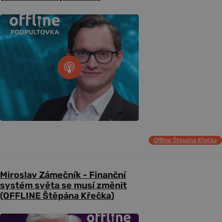
Offline Štěpána Křečka
Miroslav Zámečník - Finanční
systém světa se musí změnit
(OFFLINE Štěpána Křečka)