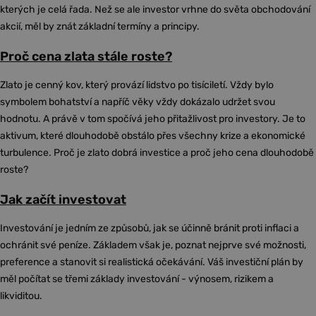
kterých je celá řada. Než se ale investor vrhne do světa obchodování
akcií, měl by znát základní termíny a principy.
Proč cena zlata stále roste?
Zlato je cenný kov, který provází lidstvo po tisíciletí. Vždy bylo
symbolem bohatství a napříč věky vždy dokázalo udržet svou
hodnotu. A právě v tom spočívá jeho přitažlivost pro investory. Je to
aktivum, které dlouhodobě obstálo přes všechny krize a ekonomické
turbulence. Proč je zlato dobrá investice a proč jeho cena dlouhodobě
roste?
Jak začít investovat
Investování je jedním ze způsobů, jak se účinně bránit proti inflaci a
ochránit své peníze. Základem však je, poznat nejprve své možnosti,
preference a stanovit si realistická očekávání. Váš investiční plán by
měl počítat se třemi základy investování - výnosem, rizikem a
likviditou.