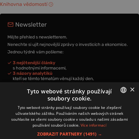
Knihovna vědomostí
Newsletter
Mějte přehled s newsletterem.
Nenechte si ujít nejnovější zprávy o investicích a ekonomice.
Jednou týdně vám pošleme:
3 nejčtenější články
s hodnotnými informacemi,
3 názory analytiků
kteří se těmto tématům věnují každý den,
nová videa a podcasty
×
k prohloubení vašich znalostí.
Tyto webové stránky používají
soubory cookie.
CZECH
Tyto webové stránky používají soubory cookie ke zlepšení
uživatelského zážitku. Používáním našich webových stránek
CZ
souhlasíte se všemi soubory cookie v souladu s našimi zásadami
Přihlášením k newsletteru vyjadřujete svůj souhlas s
podmínkami
používání souborů cookie.
Více informací
zpracování osobních údajů
.
ZOBRAZIT PARTNERY
(1491) →
Kontakt