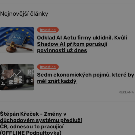
Nejnovější články
Investice
Odklad AI Actu firmy uklidnil. Kvůli
Shadow AI přitom porušují
povinnosti už dnes
Investice
Sedm ekonomických pojmů, které by
měl znát každý
REKLAMA
Štěpán Křeček - Změny v
důchodovém systému předluží
ČR, odnesou to pracující
(OFFLINE Podpultovka)