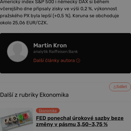
Americký index S&P 500 i německý DAX si během
včerejšího dne připsaly zisky ve výši 0,2 %, výkonnost
pražského PX byla lepší (+0,5 %). Koruna se obchoduje
okolo 25,06 EUR/CZK.
Martin Kron
analytik Raiffeisen Bank
Další články autora
Sdílet
Další z rubriky Ekonomika
Ekonomika
FED ponechal úrokové sazby beze
změny v pásmu 3,50–3,75 %