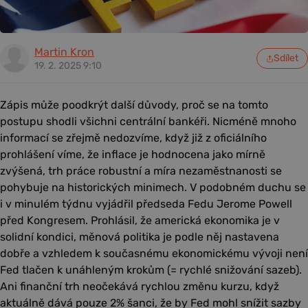
Martin Kron
Sdílet
19. 2. 2025 9:10
Zápis může poodkrýt další důvody, proč se na tomto
postupu shodli všichni centrální bankéři. Nicméně mnoho
informací se zřejmě nedozvíme, když již z oficiálního
prohlášení víme, že inflace je hodnocena jako mírně
zvýšená, trh práce robustní a míra nezaměstnanosti se
pohybuje na historických minimech. V podobném duchu se
i v minulém týdnu vyjádřil předseda Fedu Jerome Powell
před Kongresem. Prohlásil, že americká ekonomika je v
solidní kondici, měnová politika je podle něj nastavena
dobře a vzhledem k současnému ekonomickému vývoji není
Fed tlačen k unáhleným krokům (= rychlé snižování sazeb).
Ani finanční trh neočekává rychlou změnu kurzu, když
aktuálně dává pouze 2% šanci, že by Fed mohl snížit sazby