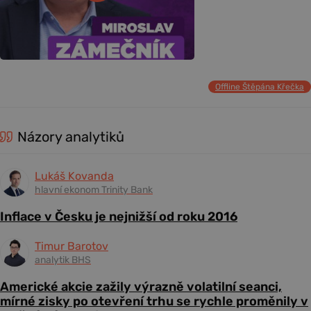
Offline Štěpána Křečka
Názory analytiků
Lukáš Kovanda
hlavní ekonom Trinity Bank
Inflace v Česku je nejnižší od roku 2016
Timur Barotov
analytik BHS
Americké akcie zažily výrazně volatilní seanci,
mírné zisky po otevření trhu se rychle proměnily v