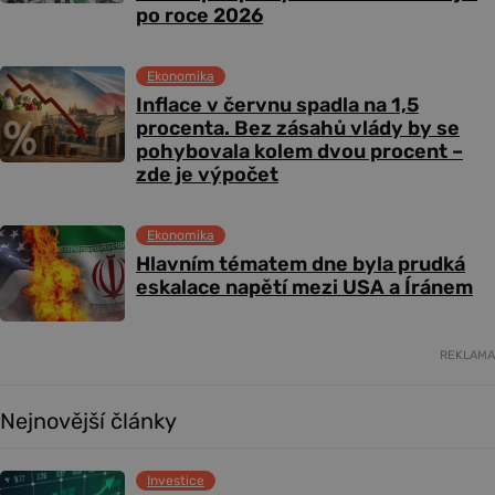
po roce 2026
Ekonomika
Inflace v červnu spadla na 1,5
procenta. Bez zásahů vlády by se
pohybovala kolem dvou procent –
zde je výpočet
Ekonomika
Hlavním tématem dne byla prudká
eskalace napětí mezi USA a Íránem
REKLAMA
Nejnovější články
Investice