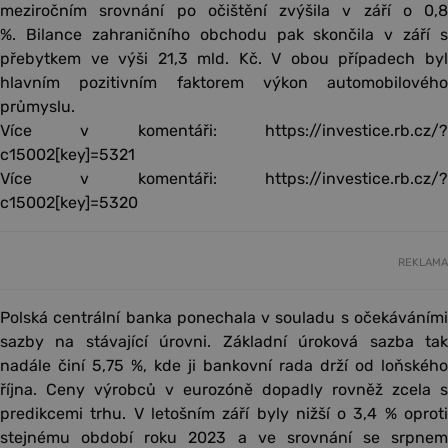
meziročním srovnání po očištění zvýšila v září o 0,8
%. Bilance zahraničního obchodu pak skončila v září s
přebytkem ve výši 21,3 mld. Kč. V obou případech byl
hlavním pozitivním faktorem výkon automobilového
průmyslu.
Více v komentáři: https://investice.rb.cz/?
c15002[key]=5321
Více v komentáři: https://investice.rb.cz/?
c15002[key]=5320
REKLAMA
Polská centrální banka ponechala v souladu s očekáváními
sazby na stávající úrovni. Základní úroková sazba tak
nadále činí 5,75 %, kde ji bankovní rada drží od loňského
října. Ceny výrobců v eurozóně dopadly rovněž zcela s
predikcemi trhu. V letošním září byly nižší o 3,4 % oproti
stejnému období roku 2023 a ve srovnání se srpnem