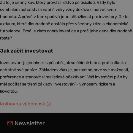
Zlato je cenný kov, který provází lidstvo po tisíciletí. Vždy bylo
symbolem bohatství a napříč věky vždy dokázalo udržet svou
hodnotu. A právě v tom spočívá jeho přitažlivost pro investory. Je to
aktivum, které dlouhodobě obstálo přes všechny krize a ekonomické
turbulence. Proč je zlato dobrá investice a proč jeho cena dlouhodobě
roste?
Jak začít investovat
Investování je jedním ze způsobů, jak se účinně bránit proti inflaci a
ochránit své peníze. Základem však je, poznat nejprve své možnosti,
preference a stanovit si realistická očekávání. Váš investiční plán by
měl počítat se třemi základy investování - výnosem, rizikem a
likviditou.
Knihovna vědomostí
Newsletter