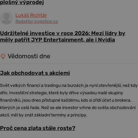
plošný výprodej
Lukáš Richtár
Redaktor investice.cz
Udržitelné investice v roce 2026: Mezi lídry by
měly patřit JYP Entertainment, ale i Nvidia
Vědomosti dne
Jak obchodovat s akciemi
Svět velkých financí a tradingu na burzách je nyní otevřenější, než kdy
dřív. Investiční strategie, které byly dříve výsadou malé skupiny
finančníků, jsou dnes přístupné každému, kdo si zřídí účet u brokera,
kterých je celá řada. Než se ale investor vrhne do světa obchodování
akcií, měl by znát základní termíny a principy.
Proč cena zlata stále roste?