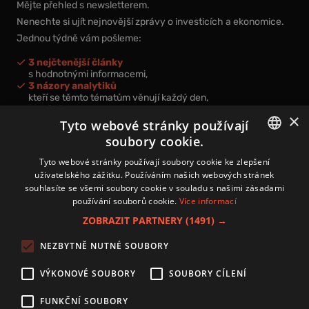
Mějte přehled s newsletterem.
Nenechte si ujít nejnovější zprávy o investicích a ekonomice.
Jednou týdně vám pošleme:
3 nejčtenější články
s hodnotnými informacemi,
3 názory analytiků
kteří se těmto tématům věnují každý den,
nová videa a podcasty
×
k prohloubení vašich znalostí.
Tyto webové stránky používají
soubory cookie.
CZECH
Tyto webové stránky používají soubory cookie ke zlepšení
uživatelského zážitku. Používáním našich webových stránek
CZ
souhlasíte se všemi soubory cookie v souladu s našimi zásadami
Přihlášením k newsletteru vyjadřujete svůj souhlas s
podmínkami
používání souborů cookie.
Více informací
zpracování osobních údajů
.
ZOBRAZIT PARTNERY
(1491) →
Kontakt
NEZBYTNĚ NUTNÉ SOUBORY
Zásady používání souborů cookies
Zpracování osobních údajů
VÝKONOVÉ SOUBORY
SOUBORY CÍLENÍ
Autoři
Nastavení cookies
FUNKČNÍ SOUBORY