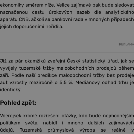
ekonomiky směrem níže. Velice zajímavé pak bude sledovat
naznačenou cestu úrokových sazeb dle analytického
aparátu ČNB, ačkoli se bankovní rada v mnohých případech
jejich doporučeními neřídila.
REKLAMA
Již za pár okamžiků zveřejní Český statistický úřad, jak se
vyvíjely tuzemské tržby maloobchodních prodejců během
září. Podle naší predikce maloobchodní tržby bez prodeje
aut vzrostly meziročně o 5,5 %. Mediánový odhad trhu je
identický.
Pohled zpět:
Včerejšek kromě rozřešení otázky, kdo bude nejmocnějším
politikem světa, nabídl i mnoho dalších zajímavých
údajů. Tuzemská průmyslová výroba se reálně v