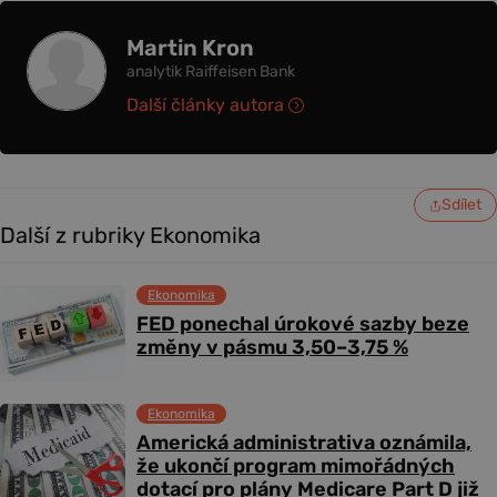
Martin Kron
analytik Raiffeisen Bank
Další články autora
Sdílet
Další z rubriky Ekonomika
Ekonomika
FED ponechal úrokové sazby beze
změny v pásmu 3,50–3,75 %
Ekonomika
Americká administrativa oznámila,
že ukončí program mimořádných
dotací pro plány Medicare Part D již