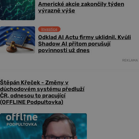
Americké akcie zakončily týden
výrazně výše
Investice
Odklad AI Actu firmy uklidnil. Kvůli
Shadow AI přitom porušují
povinnosti už dnes
REKLAMA
Štěpán Křeček - Změny v
důchodovém systému předluží
ČR, odnesou to pracující
(OFFLINE Podpultovka)