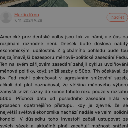
Martin Kron
Sdílet
7. 11. 2024 9:28
Americké prezidentské volby jsou tak za námi, ale čas na
rozjímání rozhodně není. Dnešek bude doslova nabitý
ekonomickými událostmi. Z globálního pohledu bude tou
nejzajímavější bezesporu měnově-politické zasedání Fedu.
Ten na svém zářijovém zasedání zahájil cyklus uvolňování
měnové politiky, když snížil sazby o 50bb. Trh očekával, že
by Fed mohl pokračovat v agresivním snižování sazeb,
ačkoli dot plot naznačoval, že většina měnového výboru
zamýšlí snížit sazby do konce tohoto roku pouze v rozsahu
50bb. Příchozí data od posledního zasedání hrála ve
prospěch opatrnějšího přístupu, kdy je zjevné, že se
největší světová ekonomika nachází nadále ve velmi solidní
kondici. V důsledku toho investoři začali ustupovat ze
svých sázek a aktuálně plně zaceňují možnost snížení