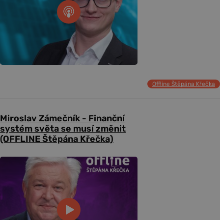
Offline Štěpána Křečka
Miroslav Zámečník - Finanční
systém světa se musí změnit
(OFFLINE Štěpána Křečka)