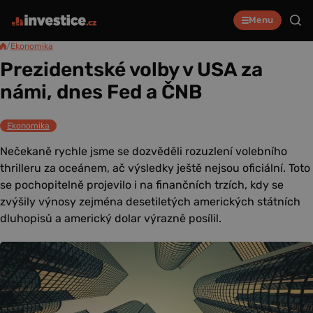
Menu
/
Ekonomika
Prezidentské volby v USA za
námi, dnes Fed a ČNB
Ekonomika
Nečekaně rychle jsme se dozvěděli rozuzlení volebního
thrilleru za oceánem, ač výsledky ještě nejsou oficiální. Toto
se pochopitelně projevilo i na finančních trzích, kdy se
zvýšily výnosy zejména desetiletých amerických státních
dluhopisů a americký dolar výrazně posílil.