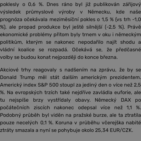
poklesly o 0,6 %. Dnes ráno byl již publikován zářijový
výsledek průmyslové výroby v Německu, kde naše
prognóza očekávala meziměsíční pokles o 1,5 % (vs trh -1,0
%), ale propad produkce byl ještě silnější (-2,5 %). Právě
ekonomické problémy přitom byly trnem v oku i německým
politikům, kterým se nakonec nepodařilo najít shodu a
vládní koalice se rozpadá. Očekává se, že předčasné
volby se budou konat nejpozději do konce března.
Akciové trhy reagovaly s nadšením na zprávu, že by se
Donald Trump měl stát dalším americkým prezidentem.
Americký index S&P 500 stoupl za jediný den o více než 2,5
%. Na evropských trzích také nejdříve zavládla euforie, ale
tu nejspíše brzy vystřídaly obavy. Německý DAX po
počátečních ziscích nakonec odepsal více než 1,1 %.
Podobný průběh byl viděn na pražské burze, ale ta ztratila
pouze necelých 0,1 %. Koruna v průběhu včerejška nabité
ztráty smazala a nyní se pohybuje okolo 25,34 EUR/CZK.