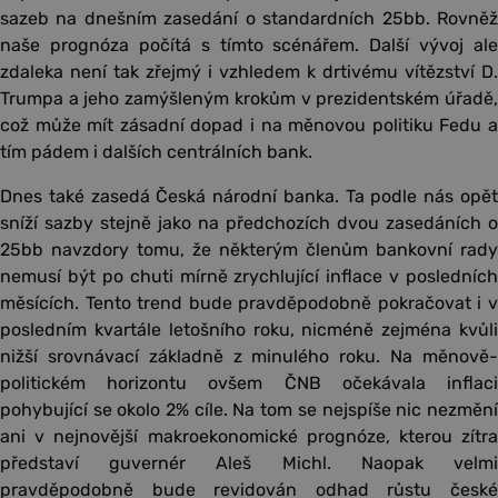
sazeb na dnešním zasedání o standardních 25bb. Rovněž
naše prognóza počítá s tímto scénářem. Další vývoj ale
zdaleka není tak zřejmý i vzhledem k drtivému vítězství D.
Trumpa a jeho zamýšleným krokům v prezidentském úřadě,
což může mít zásadní dopad i na měnovou politiku Fedu a
tím pádem i dalších centrálních bank.
Dnes také zasedá Česká národní banka. Ta podle nás opět
sníží sazby stejně jako na předchozích dvou zasedáních o
25bb navzdory tomu, že některým členům bankovní rady
nemusí být po chuti mírně zrychlující inflace v posledních
měsících. Tento trend bude pravděpodobně pokračovat i v
posledním kvartále letošního roku, nicméně zejména kvůli
nižší srovnávací základně z minulého roku. Na měnově-
politickém horizontu ovšem ČNB očekávala inflaci
pohybující se okolo 2% cíle. Na tom se nejspíše nic nezmění
ani v nejnovější makroekonomické prognóze, kterou zítra
představí guvernér Aleš Michl. Naopak velmi
pravděpodobně bude revidován odhad růstu české