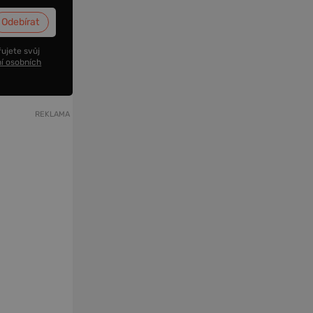
ujete svůj
í osobních
REKLAMA