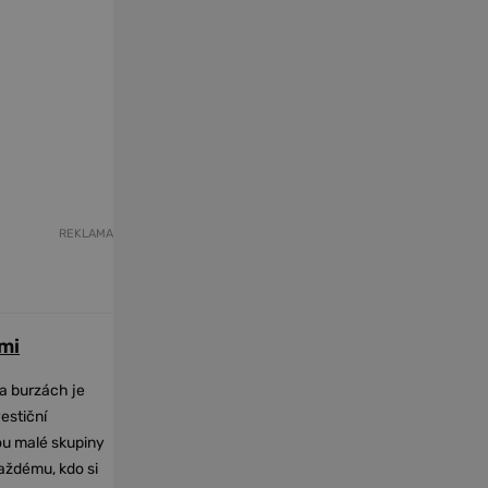
REKLAMA
mi
na burzách je
vestiční
dou malé skupiny
každému, kdo si