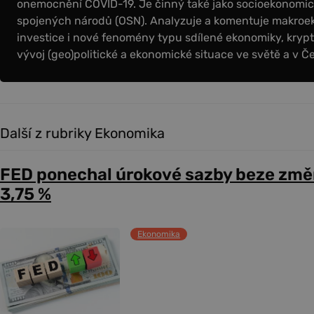
onemocnění COVID-19. Je činný také jako socioekonomick
spojených národů (OSN). Analyzuje a komentuje makroe
investice i nové fenomény typu sdílené ekonomiky, krypt
vývoj (geo)politické a ekonomické situace ve světě a v Č
Další z rubriky Ekonomika
FED ponechal úrokové sazby beze změ
3,75 %
Ekonomika