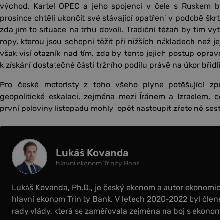
východ. Kartel OPEC a jeho spojenci v čele s Ruskem b
prosince chtěli ukončit své stávající opatření v podobě škr
zda jim to situace na trhu dovolí. Tradiční těžaři by tím vyt
ropy, kterou jsou schopni těžit při nižších nákladech než jej
však visí otazník nad tím, zda by tento jejich postup opr
k získání dostatečné části tržního podílu právě na úkor břid
Pro české motoristy z toho všeho plyne potěšující z
geopolitické eskalaci, zejména mezi Íránem a Izraelem
první poloviny listopadu mohly opět nastoupit zřetelně se
Lukáš Kovanda
hlavní ekonom Trinity Bank
Lukáš Kovanda, Ph.D., je český ekonom a autor ekonomick
hlavní ekonom Trinity Bank. V letech 2020-2022 byl čl
rady vlády, která se zaměřovala zejména na boj s ekonom