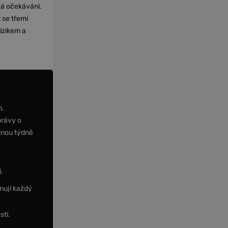
cká očekávání.
 se třemi
izikem a
m.
právy o
dnou týdně
,
nují každý
stí.