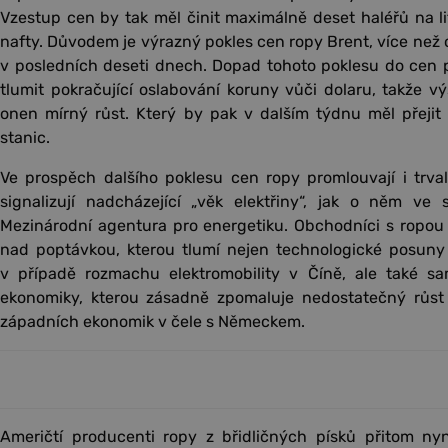
Vzestup cen by tak měl činit maximálně deset haléřů na lit
nafty. Důvodem je výrazný pokles cen ropy Brent, více než
v posledních deseti dnech. Dopad tohoto poklesu do cen
tlumit pokračující oslabování koruny vůči dolaru, takže 
onen mírný růst. Který by pak v dalším týdnu měl přejit
stanic.
Ve prospěch dalšího poklesu cen ropy promlouvají i trvale
signalizují nadcházející „věk elektřiny“, jak o něm ve
Mezinárodní agentura pro energetiku. Obchodníci s ropou
nad poptávkou, kterou tlumí nejen technologické posuny vs
v případě rozmachu elektromobility v Číně, ale také sa
ekonomiky, kterou zásadně zpomaluje nedostatečný růst o
západních ekonomik v čele s Německem.
Američtí producenti ropy z břidličných písků přitom nyn