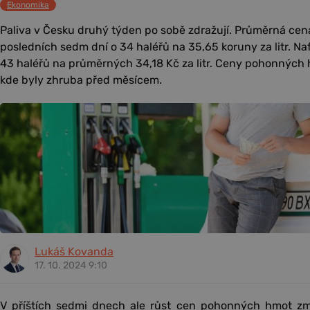
Ekonomika
Paliva v Česku druhý týden po sobě zdražují. Průměrná cen
posledních sedm dní o 34 haléřů na 35,65 koruny za litr. Naf
43 haléřů na průměrných 34,18 Kč za litr. Ceny pohonných h
kde byly zhruba před měsícem.
Lukáš Kovanda
17. 10. 2024 9:10
V příštích sedmi dnech ale růst cen pohonných hmot zmí