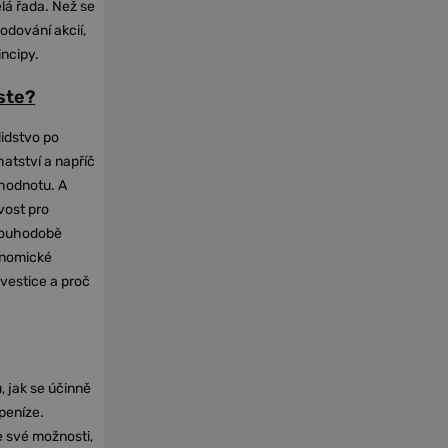
elá řada. Než se
odování akcií,
incipy.
oste?
lidstvo po
hatství a napříč
hodnotu. A
vost pro
dlouhodobě
onomické
nvestice a proč
, jak se účinně
 peníze.
e své možnosti,