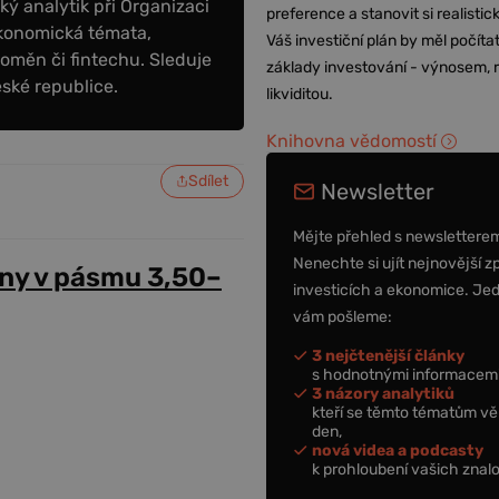
ý analytik při Organizaci
preference a stanovit si realisti
konomická témata,
Váš investiční plán by měl počítat
oměn či fintechu. Sleduje
základy investování - výnosem, r
eské republice.
likviditou.
Knihovna vědomostí
Sdílet
Newsletter
Mějte přehled s newslettere
Nenechte si ujít nejnovější z
ny v pásmu 3,50–
investicích a ekonomice. Je
vám pošleme:
3 nejčtenější články
s hodnotnými informacemi
3 názory analytiků
kteří se těmto tématům vě
den,
nová videa a podcasty
k prohloubení vašich znalo