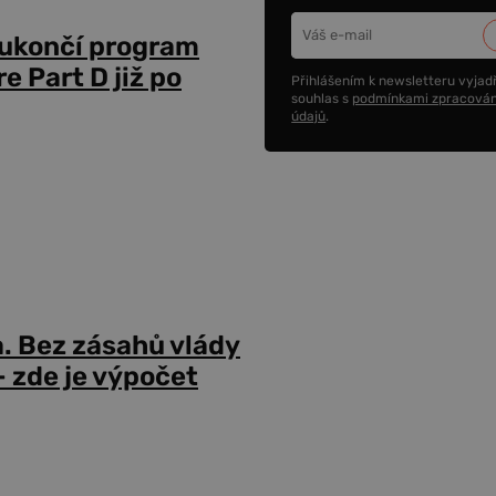
 ukončí program
 Part D již po
Přihlášením k newsletteru vyjadř
souhlas s
podmínkami zpracován
údajů
.
a. Bez zásahů vlády
 zde je výpočet