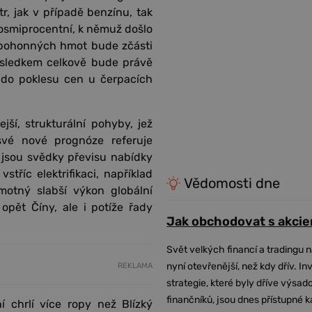
r, jak v případě benzínu, tak
 osmiprocentní, k němuž došlo
 pohonných hmot bude zčásti
výsledkem celkově bude právě
 do poklesu cen u čerpacích
jší, strukturální pohyby, jež
 své nové prognóze referuje
 jsou svědky převisu nabídky
tříc elektrifikaci, například
Vědomosti dne
motný slabší výkon globální
pět Číny, ale i potíže řady
Jak obchodovat s akcie
Svět velkých financí a tradingu 
nyní otevřenější, než kdy dřív. In
REKLAMA
strategie, které byly dříve výsa
finančníků, jsou dnes přístupné 
í chrlí více ropy než Blízký