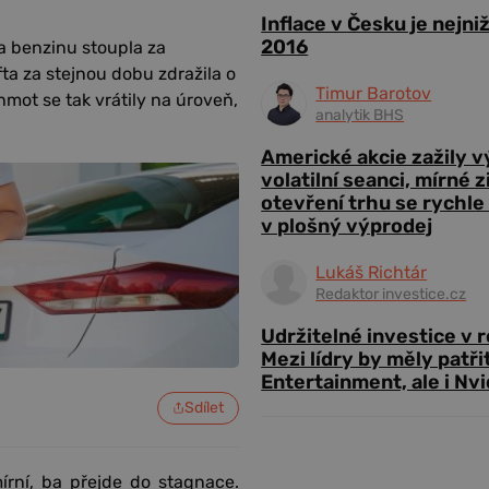
Inflace v Česku je nejni
2016
a benzinu stoupla za
ta za stejnou dobu zdražila o
Timur Barotov
mot se tak vrátily na úroveň,
analytik BHS
Americké akcie zažily 
volatilní seanci, mírné 
otevření trhu se rychle
v plošný výprodej
Lukáš Richtár
Redaktor investice.cz
Udržitelné investice v 
Mezi lídry by měly patři
Entertainment, ale i Nvi
Sdílet
rní, ba přejde do stagnace.