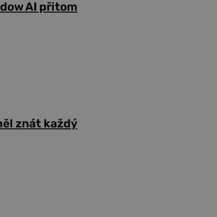
adow AI přitom
ěl znát každý