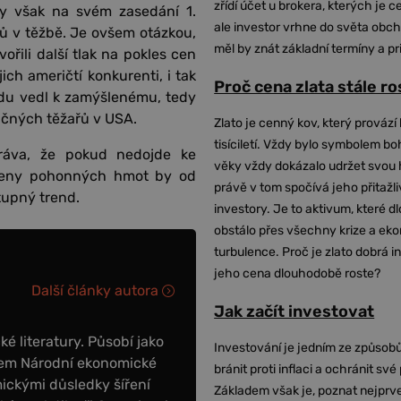
zřídí účet u brokera, kterých je c
y však na svém zasedání 1.
ale investor vrhne do světa obch
tů v těžbě. Je ovšem otázkou,
měl by znát základní termíny a pr
vořili další tlak na pokles cen
ich američtí konkurenti, i tak
Proč cena zlata stále r
avdu vedl k zamýšlenému, tedy
ličných těžařů v USA.
Zlato je cenný kov, který provází 
tisíciletí. Vždy bylo symbolem bo
práva, že pokud nedojde ke
věky vždy dokázalo udržet svou 
, ceny pohonných hmot by od
právě v tom spočívá jeho přitažli
stupný trend.
investory. Je to aktivum, které 
obstálo přes všechny krize a ek
turbulence. Proč je zlato dobrá i
jeho cena dlouhodobě roste?
Další články autora
Jak začít investovat
é literatury. Působí jako
Investování je jedním ze způsobů
enem Národní ekonomické
bránit proti inflaci a ochránit své
ickými důsledky šíření
Základem však je, poznat nejprv