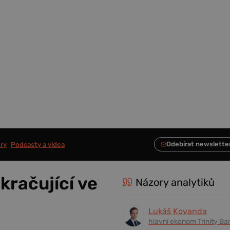
ry
Podcasty a videa
račující ve
Názory analytiků
Lukáš Kovanda
hlavní ekonom Trinity Ba