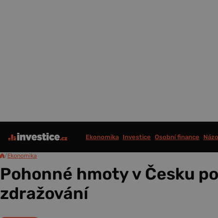
Ekonomika
Investice
Osobní finance
Názo
/
Ekonomika
Pohonné hmoty v Česku pok
zdražování