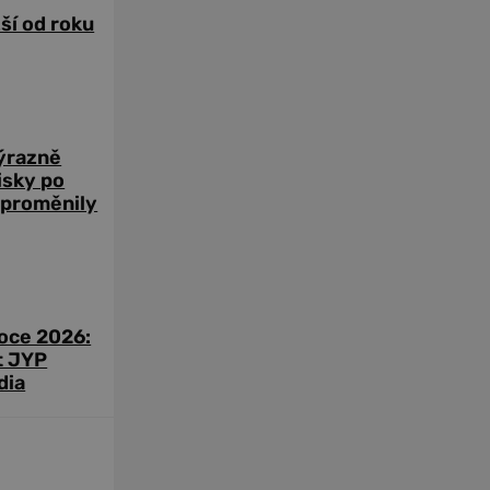
žší od roku
výrazně
zisky po
 proměnily
roce 2026:
t JYP
dia