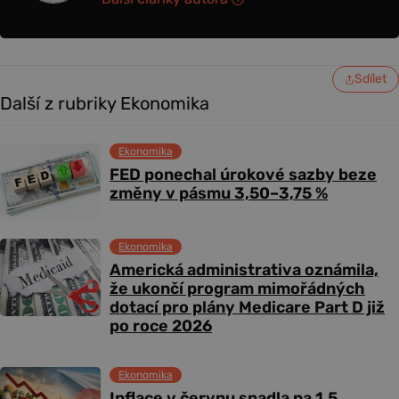
Sdílet
Další z rubriky Ekonomika
Ekonomika
FED ponechal úrokové sazby beze
změny v pásmu 3,50–3,75 %
Ekonomika
Americká administrativa oznámila,
že ukončí program mimořádných
dotací pro plány Medicare Part D již
po roce 2026
Ekonomika
Inflace v červnu spadla na 1,5