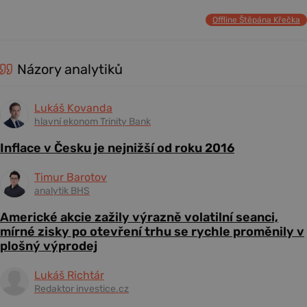
Offline Štěpána Křečka
Názory analytiků
Lukáš Kovanda
hlavní ekonom Trinity Bank
Inflace v Česku je nejnižší od roku 2016
Timur Barotov
analytik BHS
Americké akcie zažily výrazně volatilní seanci,
mírné zisky po otevření trhu se rychle proměnily v
plošný výprodej
Lukáš Richtár
Redaktor investice.cz