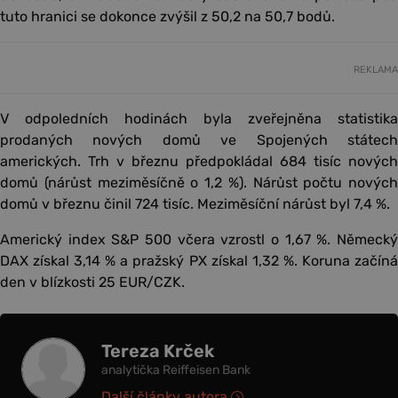
tuto hranici se dokonce zvýšil z 50,2 na 50,7 bodů.
REKLAMA
V odpoledních hodinách byla zveřejněna statistika
prodaných nových domů ve Spojených státech
amerických. Trh v březnu předpokládal 684 tisíc nových
domů (nárůst meziměsíčně o 1,2 %). Nárůst počtu nových
domů v březnu činil 724 tisíc. Meziměsíční nárůst byl 7,4 %.
Americký index S&P 500 včera vzrostl o 1,67 %. Německý
DAX získal 3,14 % a pražský PX získal 1,32 %. Koruna začíná
den v blízkosti 25 EUR/CZK.
Tereza Krček
analytička Reiffeisen Bank
Další články autora