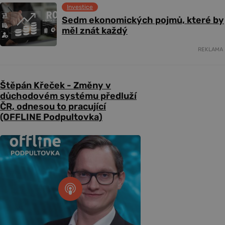
Investice
Sedm ekonomických pojmů, které by
měl znát každý
REKLAMA
Štěpán Křeček - Změny v
důchodovém systému předluží
ČR, odnesou to pracující
(OFFLINE Podpultovka)