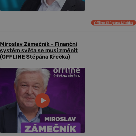
Offline Štěpána Křečka
Miroslav Zámečník - Finanční
systém světa se musí změnit
(OFFLINE Štěpána Křečka)