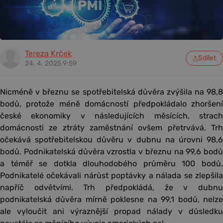
Tereza Krček
Sdílet
24. 4. 2025 9:59
Nicméně v březnu se spotřebitelská důvěra zvýšila na 98,8
bodů, protože méně domácností předpokládalo zhoršení
české ekonomiky v následujících měsících, strach
domácnosti ze ztráty zaměstnání ovšem přetrvává. Trh
očekává spotřebitelskou důvěru v dubnu na úrovni 98,6
bodů. Podnikatelská důvěra vzrostla v březnu na 99,6 bodů
a téměř se dotkla dlouhodobého průměru 100 bodů.
Podnikatelé očekávali nárůst poptávky a nálada se zlepšila
napříč odvětvími. Trh předpokládá, že v dubnu
podnikatelská důvěra mírně poklesne na 99,1 bodů, nelze
ale vyloučit ani výraznější propad nálady v důsledku