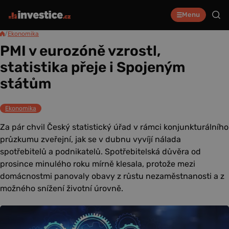
Menu
/
Ekonomika
PMI v eurozóně vzrostl,
statistika přeje i Spojeným
státům
Ekonomika
Za pár chvil Český statistický úřad v rámci konjunkturálního
průzkumu zveřejní, jak se v dubnu vyvíjí nálada
spotřebitelů a podnikatelů. Spotřebitelská důvěra od
prosince minulého roku mírně klesala, protože mezi
domácnostmi panovaly obavy z růstu nezaměstnanosti a z
možného snížení životní úrovně.