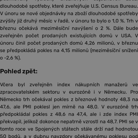
dlouhodobé spotřeby, které zveřejňuje U.S. Census Bureau.
V únoru se nové objednávky na zboží dlouhodobé spotřeby
zvýšily již druhý měsíc v řadě, v únoru to bylo o 1,0 %. Trh v
březnu očekává meziměsíční navýšení o 2 %. Dále bude
zveřejněn počet prodaných existujících domů v USA. V
únoru činil počet prodaných domů 4,26 milionů, v březnu
se předpokládá pokles na 4,15 milionů (meziměsíční snížení
o -2,6 %).
Pohled zpět:
Včera byl zveřejněn index nákupních manažerů ve
zpracovatelském sektoru v eurozóně i v Německu. Pro
Německo trh očekával pokles z březnové hodnoty 48,3 na
47,6, ale PMI poklesl jen mírně na 48,0. V eurozóně trh
předpokládal pokles z 48,6 na 47,4, ale i zde index PMI
překvapil, jelikož dokonce nepatrně vzrostl na 48,7. PMI se v
tomto roce ve Spojených státech stále drží nad hodnotou
50 bodů, a v dubnu navzdory očekávanému poklesu pod