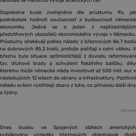
neustále se měnícího vývoje amerických cel.
Dopoledne bude zveřejněno dle průzkumu Ifo, jak
podnikatelé hodnotí současnost a budoucnost německé
ekonomiky. Jedná se o jeden z nejdůležitějších
předstihových ukazatelů ekonomického vývoje v Německu.
Průzkumy očekávají pokles nálady z březnových 86,7 bodů
na dubnových 85,2 bodů, protože počítají s celní válkou. V
březnu byla situace optimističtější z důvodu reformování
tzv. dluhové brzdy a schválení fiskálního balíčku, díky
kterému může německá vláda investovat až 500 mld. eur v
následujících 12 letech do obrany a infrastruktury. Pozitivní
náladu ovšem vystřídají obavy z toho, co přinesou další dny
a týdny.
REKLAMA
Dnes budou ve Spojených státech amerických
publikovány výsledky březnových objednávek zboží