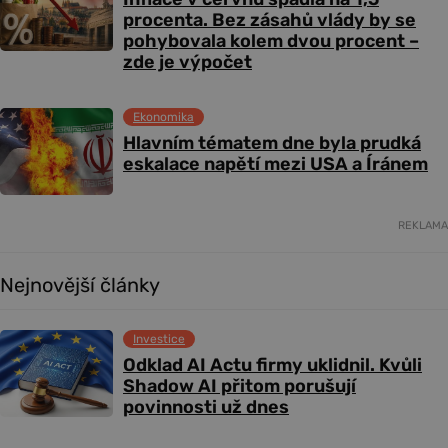
procenta. Bez zásahů vlády by se
pohybovala kolem dvou procent –
zde je výpočet
Ekonomika
Hlavním tématem dne byla prudká
eskalace napětí mezi USA a Íránem
REKLAMA
Nejnovější články
Investice
Odklad AI Actu firmy uklidnil. Kvůli
Shadow AI přitom porušují
povinnosti už dnes