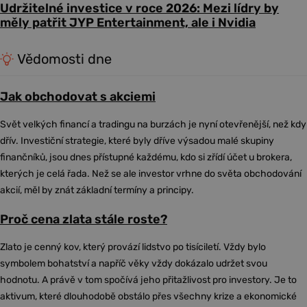
Udržitelné investice v roce 2026: Mezi lídry by
měly patřit JYP Entertainment, ale i Nvidia
Vědomosti dne
Jak obchodovat s akciemi
Svět velkých financí a tradingu na burzách je nyní otevřenější, než kdy
dřív. Investiční strategie, které byly dříve výsadou malé skupiny
finančníků, jsou dnes přístupné každému, kdo si zřídí účet u brokera,
kterých je celá řada. Než se ale investor vrhne do světa obchodování
akcií, měl by znát základní termíny a principy.
Proč cena zlata stále roste?
Zlato je cenný kov, který provází lidstvo po tisíciletí. Vždy bylo
symbolem bohatství a napříč věky vždy dokázalo udržet svou
hodnotu. A právě v tom spočívá jeho přitažlivost pro investory. Je to
aktivum, které dlouhodobě obstálo přes všechny krize a ekonomické