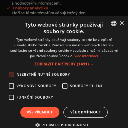
s hodnotnými informacemi,
3 názory analytiků
kteří se těmto tématům věnují každý den,
nová videa a podcasty
×
k prohloubení vašich znalostí.
Tyto webové stránky používají
soubory cookie.
CZECH
Tyto webové stránky používají soubory cookie ke zlepšení
uživatelského zážitku. Používáním našich webových stránek
CZ
souhlasíte se všemi soubory cookie v souladu s našimi zásadami
Přihlášením k newsletteru vyjadřujete svůj souhlas s
podmínkami
používání souborů cookie.
Více informací
zpracování osobních údajů
.
ZOBRAZIT PARTNERY
(1491) →
Kontakt
NEZBYTNĚ NUTNÉ SOUBORY
Zásady používání souborů cookies
Zpracování osobních údajů
VÝKONOVÉ SOUBORY
SOUBORY CÍLENÍ
Autoři
Nastavení cookies
FUNKČNÍ SOUBORY
VŠE PŘIJMOUT
VŠE ODMÍTNOUT
Copyright 2024 © Investice.cz. Všechna práva vyhrazena.
ZOBRAZIT PODROBNOSTI
Publikování nebo další šíření obsahu serveru www.investice.cz není možné bez