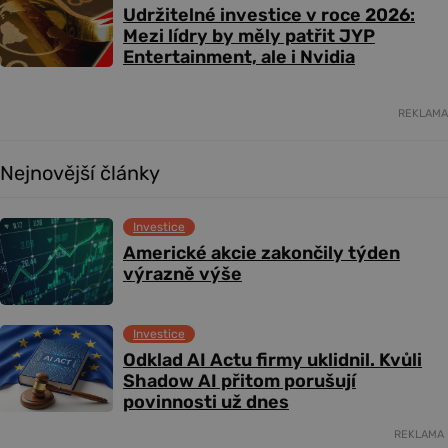
Udržitelné investice v roce 2026:
Mezi lídry by měly patřit JYP
Entertainment, ale i Nvidia
REKLAMA
Nejnovější články
Investice
Americké akcie zakončily týden
výrazně výše
Investice
Odklad AI Actu firmy uklidnil. Kvůli
Shadow AI přitom porušují
povinnosti už dnes
REKLAMA