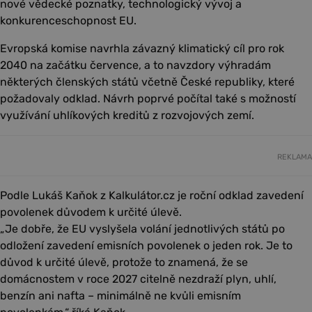
nové vědecké poznatky, technologický vývoj a
konkurenceschopnost EU.
Evropská komise navrhla závazný klimatický cíl pro rok
2040 na začátku července, a to navzdory výhradám
některých členských států včetně České republiky, které
požadovaly odklad. Návrh poprvé počítal také s možností
využívání uhlíkových kreditů z rozvojových zemí.
REKLAMA
Podle Lukáš Kaňok z Kalkulátor.cz je roční odklad zavedení
povolenek důvodem k určité úlevě.
„Je dobře, že EU vyslyšela volání jednotlivých států po
odložení zavedení emisních povolenek o jeden rok. Je to
důvod k určité úlevě, protože to znamená, že se
domácnostem v roce 2027 citelně nezdraží plyn, uhlí,
benzín ani nafta – minimálně ne kvůli emisním