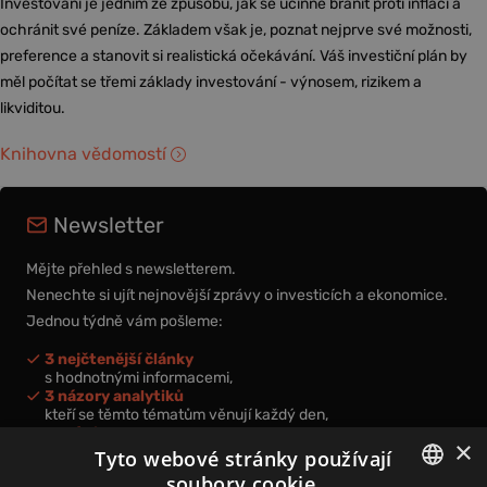
Investování je jedním ze způsobů, jak se účinně bránit proti inflaci a
ochránit své peníze. Základem však je, poznat nejprve své možnosti,
preference a stanovit si realistická očekávání. Váš investiční plán by
měl počítat se třemi základy investování - výnosem, rizikem a
likviditou.
Knihovna vědomostí
Newsletter
Mějte přehled s newsletterem.
Nenechte si ujít nejnovější zprávy o investicích a ekonomice.
Jednou týdně vám pošleme:
3 nejčtenější články
s hodnotnými informacemi,
3 názory analytiků
kteří se těmto tématům věnují každý den,
nová videa a podcasty
×
k prohloubení vašich znalostí.
Tyto webové stránky používají
soubory cookie.