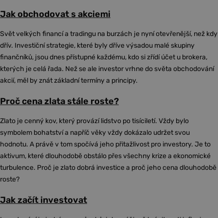
Jak obchodovat s akciemi
Svět velkých financí a tradingu na burzách je nyní otevřenější, než kdy
dřív. Investiční strategie, které byly dříve výsadou malé skupiny
finančníků, jsou dnes přístupné každému, kdo si zřídí účet u brokera,
kterých je celá řada. Než se ale investor vrhne do světa obchodování
akcií, měl by znát základní termíny a principy.
Proč cena zlata stále roste?
Zlato je cenný kov, který provází lidstvo po tisíciletí. Vždy bylo
symbolem bohatství a napříč věky vždy dokázalo udržet svou
hodnotu. A právě v tom spočívá jeho přitažlivost pro investory. Je to
aktivum, které dlouhodobě obstálo přes všechny krize a ekonomické
turbulence. Proč je zlato dobrá investice a proč jeho cena dlouhodobě
roste?
Jak začít investovat