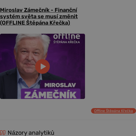
Miroslav Zámečník - Finanční
systém světa se musí změnit
(OFFLINE Štěpána Křečka)
Offline Štěpána Křečka
Názory analytiků