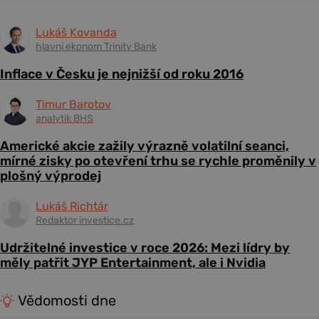
Lukáš Kovanda
hlavní ekonom Trinity Bank
Inflace v Česku je nejnižší od roku 2016
Timur Barotov
analytik BHS
Americké akcie zažily výrazně volatilní seanci,
mírné zisky po otevření trhu se rychle proměnily v
plošný výprodej
Lukáš Richtár
Redaktor investice.cz
Udržitelné investice v roce 2026: Mezi lídry by
měly patřit JYP Entertainment, ale i Nvidia
Vědomosti dne