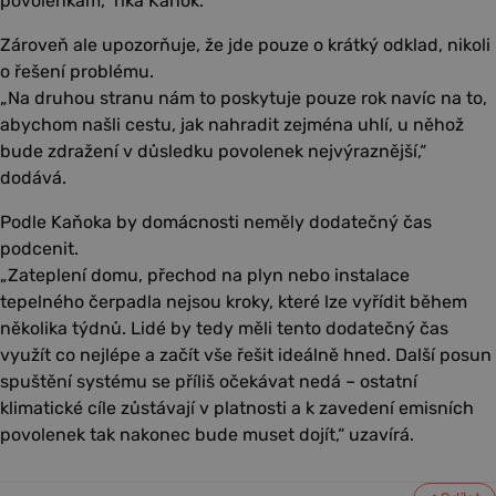
povolenkám,“ říká Kaňok.
Zároveň ale upozorňuje, že jde pouze o krátký odklad, nikoli
o řešení problému.
„Na druhou stranu nám to poskytuje pouze rok navíc na to,
abychom našli cestu, jak nahradit zejména uhlí, u něhož
bude zdražení v důsledku povolenek nejvýraznější,“
dodává.
Podle Kaňoka by domácnosti neměly dodatečný čas
podcenit.
„Zateplení domu, přechod na plyn nebo instalace
tepelného čerpadla nejsou kroky, které lze vyřídit během
několika týdnů. Lidé by tedy měli tento dodatečný čas
využít co nejlépe a začít vše řešit ideálně hned. Další posun
spuštění systému se příliš očekávat nedá – ostatní
klimatické cíle zůstávají v platnosti a k zavedení emisních
povolenek tak nakonec bude muset dojít,“ uzavírá.