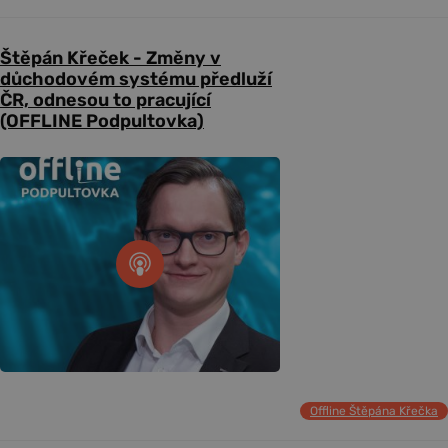
Štěpán Křeček - Změny v
důchodovém systému předluží
ČR, odnesou to pracující
(OFFLINE Podpultovka)
Offline Štěpána Křečka