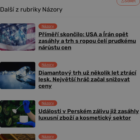
Sdílet
Další z rubriky Názory
Názory
Příměří skončilo: USA a Írán opět
zasáhly a trh s ropou čelí prudkému
nárůstu cen
Názory
Diamantový trh už několik let ztrácí
lesk. Největší hráč začal snižovat
ceny
Názory
Události v Perském zálivu již zasáhly
luxusní zboží a kosmetický sektor
Názory