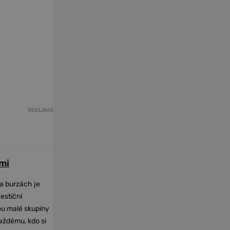
REKLAMA
mi
na burzách je
vestiční
dou malé skupiny
každému, kdo si