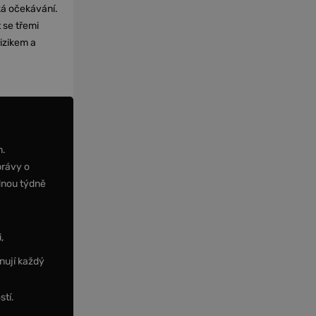
cká očekávání.
 se třemi
izikem a
m.
právy o
dnou týdně
,
nují každý
stí.