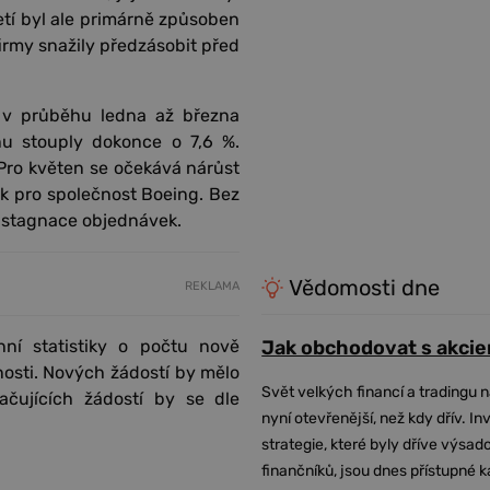
letí byl ale primárně způsoben
irmy snažily předzásobit před
é v průběhu ledna až března
nu stouply dokonce o 7,6 %.
Pro květen se očekává nárůst
 pro společnost Boeing. Bez
í stagnace objednávek.
Vědomosti dne
REKLAMA
ní statistiky o počtu nově
Jak obchodovat s akcie
osti. Nových žádostí by mělo
Svět velkých financí a tradingu 
ačujících žádostí by se dle
nyní otevřenější, než kdy dřív. In
strategie, které byly dříve výsa
finančníků, jsou dnes přístupné 