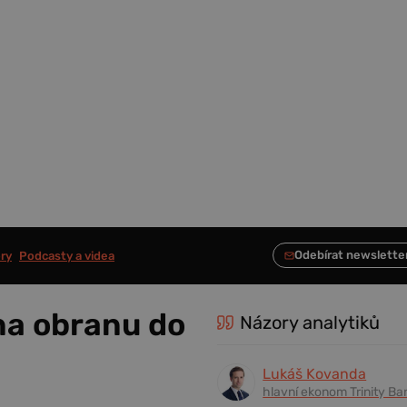
ry
Podcasty a videa
na obranu do
Názory analytiků
Lukáš Kovanda
hlavní ekonom Trinity Ba