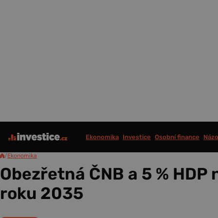
Ekonomika
Investice
Osobní finance
Názo
/
Ekonomika
Obezřetná ČNB a 5 % HDP 
roku 2035