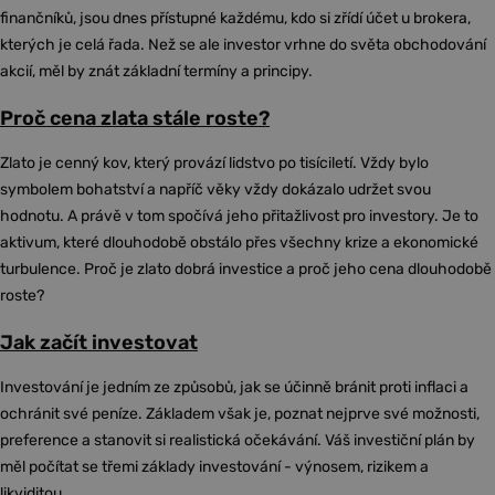
finančníků, jsou dnes přístupné každému, kdo si zřídí účet u brokera,
kterých je celá řada. Než se ale investor vrhne do světa obchodování
akcií, měl by znát základní termíny a principy.
Proč cena zlata stále roste?
Zlato je cenný kov, který provází lidstvo po tisíciletí. Vždy bylo
symbolem bohatství a napříč věky vždy dokázalo udržet svou
hodnotu. A právě v tom spočívá jeho přitažlivost pro investory. Je to
aktivum, které dlouhodobě obstálo přes všechny krize a ekonomické
turbulence. Proč je zlato dobrá investice a proč jeho cena dlouhodobě
roste?
Jak začít investovat
Investování je jedním ze způsobů, jak se účinně bránit proti inflaci a
ochránit své peníze. Základem však je, poznat nejprve své možnosti,
preference a stanovit si realistická očekávání. Váš investiční plán by
měl počítat se třemi základy investování - výnosem, rizikem a
likviditou.