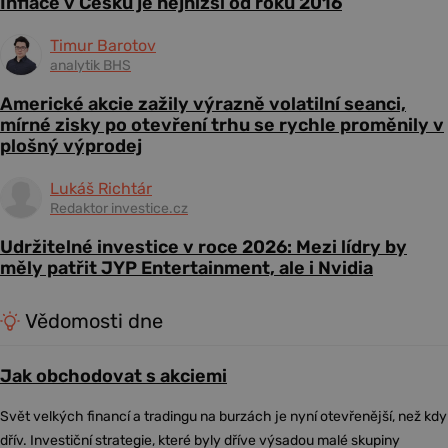
Inflace v Česku je nejnižší od roku 2016
Timur Barotov
analytik BHS
Americké akcie zažily výrazně volatilní seanci,
mírné zisky po otevření trhu se rychle proměnily v
plošný výprodej
Lukáš Richtár
Redaktor investice.cz
Udržitelné investice v roce 2026: Mezi lídry by
měly patřit JYP Entertainment, ale i Nvidia
Vědomosti dne
Jak obchodovat s akciemi
Svět velkých financí a tradingu na burzách je nyní otevřenější, než kdy
dřív. Investiční strategie, které byly dříve výsadou malé skupiny