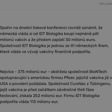
REKLAMA
Spahn na dnešní tiskové konferenci rovněž oznámil, že
německá vláda si od IDT Biologika koupí nejméně pět
milionů vakcín a že předem zaplatí 30 milionů euro.
Společnost IDT Biologika je jednou ze tří německých firem,
které vláda ve vývoji vakcíny finančně podpořila.
Nejvíce - 375 milionů eur - obdržela společnost BioNTech
spolupracující s americkou firmou Pfizer, jejichž vakcína již v
USA o povolení požádala. Společnost CureVac z Tübingenu,
jejíž vakcína je před začátkem závěrečné třetí fáze
testování, získala 252 milionů eur. Firmu IDT Biologika
podpořila vláda 113 miliony eur.