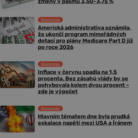
změny v pásmu 3,50–3,75 %
Ekonomika
Americká administrativa oznámila,
že ukončí program mimořádných
dotací pro plány Medicare Part D již
po roce 2026
Ekonomika
Inflace v červnu spadla na 1,5
procenta. Bez zásahů vlády by se
pohybovala kolem dvou procent –
zde je výpočet
Ekonomika
Hlavním tématem dne byla prudká
eskalace napětí mezi USA a Íránem