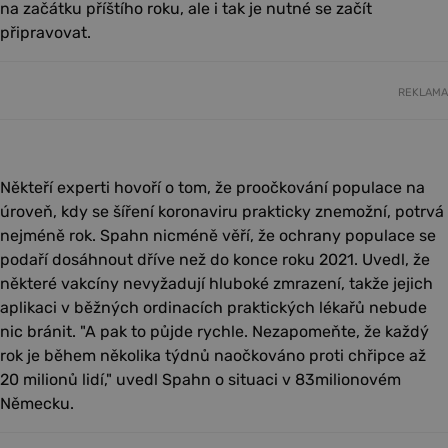
na začátku příštího roku, ale i tak je nutné se začít
připravovat.
REKLAMA
Někteří experti hovoří o tom, že proočkování populace na
úroveň, kdy se šíření koronaviru prakticky znemožní, potrvá
nejméně rok. Spahn nicméně věří, že ochrany populace se
podaří dosáhnout dříve než do konce roku 2021. Uvedl, že
některé vakcíny nevyžadují hluboké zmrazení, takže jejich
aplikaci v běžných ordinacích praktických lékařů nebude
nic bránit. "A pak to půjde rychle. Nezapomeňte, že každý
rok je během několika týdnů naočkováno proti chřipce až
20 milionů lidí," uvedl Spahn o situaci v 83milionovém
Německu.