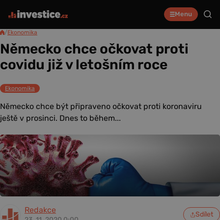
Menu
/
Ekonomika
Německo chce očkovat proti
covidu již v letošním roce
Ekonomika
Německo chce být připraveno očkovat proti koronaviru
ještě v prosinci. Dnes to během...
Redakce
Sdílet
23. 11. 2020 0:00