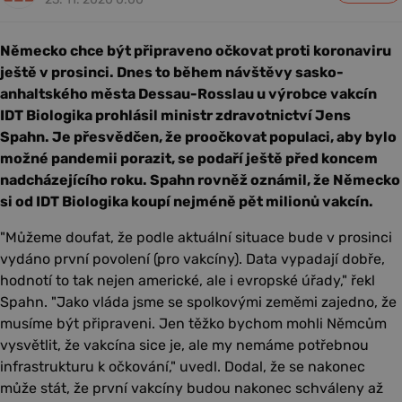
Německo chce být připraveno očkovat proti koronaviru
ještě v prosinci. Dnes to během návštěvy sasko-
anhaltského města Dessau-Rosslau u výrobce vakcín
IDT Biologika prohlásil ministr zdravotnictví Jens
Spahn. Je přesvědčen, že proočkovat populaci, aby bylo
možné pandemii porazit, se podaří ještě před koncem
nadcházejícího roku. Spahn rovněž oznámil, že Německo
si od IDT Biologika koupí nejméně pět milionů vakcín.
"Můžeme doufat, že podle aktuální situace bude v prosinci
vydáno první povolení (pro vakcíny). Data vypadají dobře,
hodnotí to tak nejen americké, ale i evropské úřady," řekl
Spahn. "Jako vláda jsme se spolkovými zeměmi zajedno, že
musíme být připraveni. Jen těžko bychom mohli Němcům
vysvětlit, že vakcína sice je, ale my nemáme potřebnou
infrastrukturu k očkování," uvedl. Dodal, že se nakonec
může stát, že první vakcíny budou nakonec schváleny až