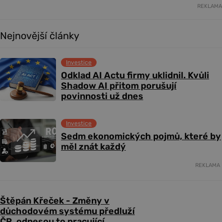
REKLAMA
Nejnovější články
Investice
Odklad AI Actu firmy uklidnil. Kvůli
Shadow AI přitom porušují
povinnosti už dnes
Investice
Sedm ekonomických pojmů, které by
měl znát každý
REKLAMA
Štěpán Křeček - Změny v
důchodovém systému předluží
ČR, odnesou to pracující