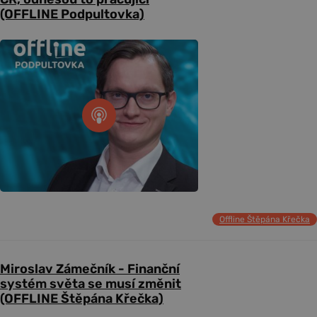
(OFFLINE Podpultovka)
Offline Štěpána Křečka
Miroslav Zámečník - Finanční
systém světa se musí změnit
(OFFLINE Štěpána Křečka)