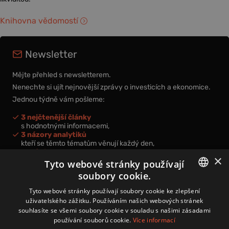
Knihovna vědomostí
Newsletter
Mějte přehled s newsletterem.
Nenechte si ujít nejnovější zprávy o investicích a ekonomice.
Jednou týdně vám pošleme:
3 nejčtenější články
s hodnotnými informacemi,
3 názory analytiků
kteří se těmto tématům věnují každý den,
nová videa a podcasty
×
k prohloubení vašich znalostí.
Tyto webové stránky používají
soubory cookie.
CZECH
Tyto webové stránky používají soubory cookie ke zlepšení
uživatelského zážitku. Používáním našich webových stránek
CZ
souhlasíte se všemi soubory cookie v souladu s našimi zásadami
Přihlášením k newsletteru vyjadřujete svůj souhlas s
podmínkami
používání souborů cookie.
Více informací
zpracování osobních údajů
.