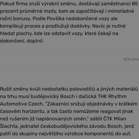
Pokud firma zruší výrobní směnu, dostávají zaměstnanci 85
procent průměrné mzdy, kam se započítávají i mimořádné
roční bonusy. Podle Povšíka nedokončené vozy ale
komplikují proces a prodlužují dodávky. Navíc je nutné
hledat plochy, kde lze odstavit vozy, které čekají na
dokončení, doplnil.
REKLAMA
Rušit směny kvůli nedostatku polovodičů a jiných materiálů
na trhu musí budějovický Bosch i dačická THK Rhythm
Automotive Czech. "Zákazníci snižují objednávky v krátkém
časovém horizontu, a tak často nemůžeme reagovat jinak
než rušením již naplánovaných směn," sdělil ČTK Milan
Šlachta, jednatel českobudějovického závodu Bosch, jenž
patří do skupiny největšího výrobce komponentů do aut.