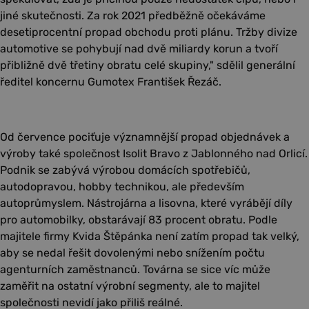
jiné skutečnosti. Za rok 2021 předběžně očekáváme
desetiprocentní propad obchodu proti plánu. Tržby divize
automotive se pohybují nad dvě miliardy korun a tvoří
přibližně dvě třetiny obratu celé skupiny," sdělil generální
ředitel koncernu Gumotex František Řezáč.
Od července pociťuje významnější propad objednávek a
výroby také společnost Isolit Bravo z Jablonného nad Orlicí.
Podnik se zabývá výrobou domácích spotřebičů,
autodopravou, hobby technikou, ale především
autoprůmyslem. Nástrojárna a lisovna, které vyrábějí díly
pro automobilky, obstarávají 83 procent obratu. Podle
majitele firmy Kvida Štěpánka není zatím propad tak velký,
aby se nedal řešit dovolenými nebo snížením počtu
agenturních zaměstnanců. Továrna se sice víc může
zaměřit na ostatní výrobní segmenty, ale to majitel
společnosti nevidí jako přiliš reálné.