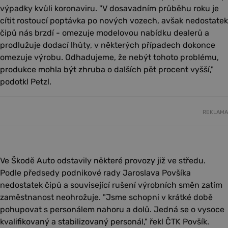
výpadky kvůli koronaviru. "V dosavadním průběhu roku je
cítit rostoucí poptávka po nových vozech, avšak nedostatek
čipů nás brzdí - omezuje modelovou nabídku dealerů a
prodlužuje dodací lhůty, v některých případech dokonce
omezuje výrobu. Odhadujeme, že nebýt tohoto problému,
produkce mohla být zhruba o dalších pět procent vyšší,"
podotkl Petzl.
REKLAMA
Ve Škodě Auto odstavily některé provozy již ve středu.
Podle předsedy podnikové rady Jaroslava Povšíka
nedostatek čipů a související rušení výrobních směn zatím
zaměstnanost neohrožuje. "Jsme schopni v krátké době
pohupovat s personálem nahoru a dolů. Jedná se o vysoce
kvalifikovaný a stabilizovaný personál," řekl ČTK Povšík.