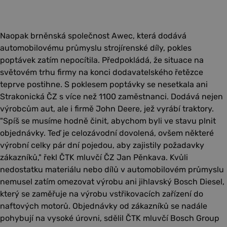
Naopak brněnská společnost Awec, která dodává
automobilovému průmyslu strojírenské díly, pokles
poptávek zatím nepocítila. Předpokládá, že situace na
světovém trhu firmy na konci dodavatelského řetězce
teprve postihne. S poklesem poptávky se nesetkala ani
Strakonická ČZ s více než 1100 zaměstnanci. Dodává nejen
výrobcům aut, ale i firmě John Deere, jež vyrábí traktory.
"Spíš se musíme hodně činit, abychom byli ve stavu plnit
objednávky. Teď je celozávodní dovolená, ovšem některé
výrobní celky pár dní pojedou, aby zajistily požadavky
zákazníků," řekl ČTK mluvčí ČZ Jan Pěnkava. Kvůli
nedostatku materiálu nebo dílů v automobilovém průmyslu
nemusel zatím omezovat výrobu ani jihlavský Bosch Diesel,
který se zaměřuje na výrobu vstřikovacích zařízení do
naftových motorů. Objednávky od zákazníků se nadále
pohybují na vysoké úrovni, sdělil ČTK mluvčí Bosch Group