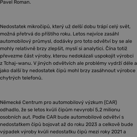
Pavel Roman.
Nedostatek mikročipů, který už delší dobu trápí celý svět,
možná přetrvá do příštího roku. Letos nejvíce zasáhl
automobilový průmysl, dodávky pro toto odvětví by se ale
mohly relativně brzy zlepšit, myslí si analytici. Čína totiž
převezme část výroby, kterou nedokázali uspokojit výrobci
z Tchaj-wanu. V jiných odvětvích ale problémy vydrží déle a
jako další by nedostatek čipů mohl brzy zasáhnout výrobce
chytrých telefonů.
Německé Centrum pro automobilový výzkum (CAR)
odhadlo, že se letos kvůli čipům nevyrobí 5,2 milionu
osobních aut. Podle CAR bude automobilové odvětví s
nedostatkem čipů bojovat až do roku 2023 a celkově bude
výpadek výroby kvůli nedostatku čipů mezi roky 2021 a