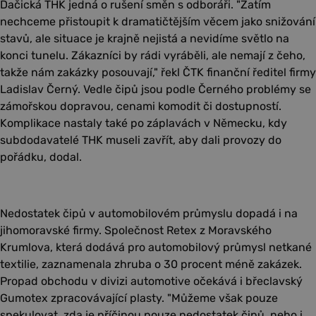
Dačická THK jedná o rušení směn s odboráři. "Zatím
nechceme přistoupit k dramatičtějším věcem jako snižování
stavů, ale situace je krajně nejistá a nevidíme světlo na
konci tunelu. Zákazníci by rádi vyráběli, ale nemají z čeho,
takže nám zakázky posouvají," řekl ČTK finanční ředitel firmy
Ladislav Černý. Vedle čipů jsou podle Černého problémy se
zámořskou dopravou, cenami komodit či dostupností.
Komplikace nastaly také po záplavách v Německu, kdy
subdodavatelé THK museli zavřít, aby dali provozy do
pořádku, dodal.
Nedostatek čipů v automobilovém průmyslu dopadá i na
jihomoravské firmy. Společnost Retex z Moravského
Krumlova, která dodává pro automobilový průmysl netkané
textilie, zaznamenala zhruba o 30 procent méně zakázek.
Propad obchodu v divizi automotive očekává i břeclavský
Gumotex zpracovávající plasty. "Můžeme však pouze
spekulovat, zda je příčinou pouze nedostatek čipů, nebo i