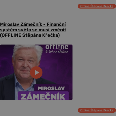
Offline Štěpána Křečka
Miroslav Zámečník - Finanční
systém světa se musí změnit
(OFFLINE Štěpána Křečka)
Offline Štěpána Křečka