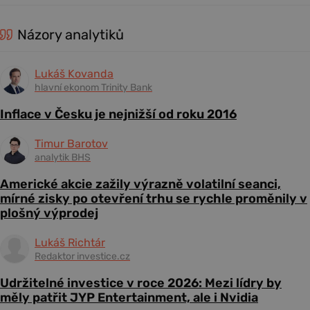
Názory analytiků
Lukáš Kovanda
hlavní ekonom Trinity Bank
Inflace v Česku je nejnižší od roku 2016
Timur Barotov
analytik BHS
Americké akcie zažily výrazně volatilní seanci,
mírné zisky po otevření trhu se rychle proměnily v
plošný výprodej
Lukáš Richtár
Redaktor investice.cz
Udržitelné investice v roce 2026: Mezi lídry by
měly patřit JYP Entertainment, ale i Nvidia