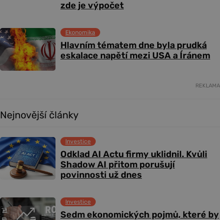
zde je výpočet
Ekonomika
Hlavním tématem dne byla prudká
eskalace napětí mezi USA a Íránem
REKLAMA
Nejnovější články
Investice
Odklad AI Actu firmy uklidnil. Kvůli
Shadow AI přitom porušují
povinnosti už dnes
Investice
Sedm ekonomických pojmů, které by