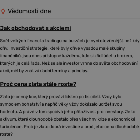
Vědomosti dne
Jak obchodovat s akciemi
Svět velkých financí a tradingu na burzách je nyní otevřenější, než kdy
dřív. Investiční strategie, které byly dříve výsadou malé skupiny
finančníků, jsou dnes přístupné každému, kdo si zřídí účet u brokera,
kterých je celá řada. Než se ale investor vrhne do světa obchodování
akcií, měl by znát základní termíny a principy.
Proč cena zlata stále roste?
Zlato je cenný kov, který provází lidstvo po tisíciletí. Vždy bylo
symbolem bohatství a napříč věky vždy dokázalo udržet svou
hodnotu. A právě v tom spočívá jeho přitažlivost pro investory. Je to
aktivum, které dlouhodobě obstálo přes všechny krize a ekonomické
turbulence. Proč je zlato dobrá investice a proč jeho cena dlouhodobě
roste?