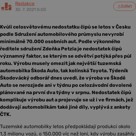
Redakce
Sdílet
30. 7. 2021 0:00
Kvůli celosvětovému nedostatku čipů se letos v Česku
podle Sdružení automobilového průmyslu nevyrobí
minimálně 70.000 osobních aut. Podle výkonného
ředitele sdružení Zdeňka Petzla je nedostatek čipů
významný faktor, se kterým se odvětví potýká přes půl
roku. Výrobu musely omezit jak největší tuzemská
automobilka Škoda Auto, tak kolínská Toyota. Týdeník
Škodovácký odborář dnes uvedl, že výroba ve Škodě
Auto se nerozjede ani v týdnu po celozávodní dovolené
plánované na první dva týdny v srpnu. Nedostatek čipů
komplikuje výrobu aut a projevuje se už i ve firmách, jež
dodávají automobilkám také jiné díly, vyplývá z ankety
ČTK.
Tuzemské automobilky letos předpokládají produkci okolo
1,3 milionu vozů, o 150.000 víc než loni, kdy výrobu zasáhly