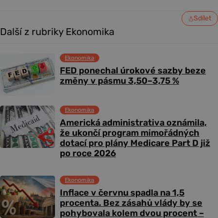
Sdílet
Další z rubriky Ekonomika
Ekonomika
FED ponechal úrokové sazby beze
změny v pásmu 3,50–3,75 %
Ekonomika
Americká administrativa oznámila,
že ukončí program mimořádných
dotací pro plány Medicare Part D již
po roce 2026
Ekonomika
Inflace v červnu spadla na 1,5
procenta. Bez zásahů vlády by se
pohybovala kolem dvou procent –