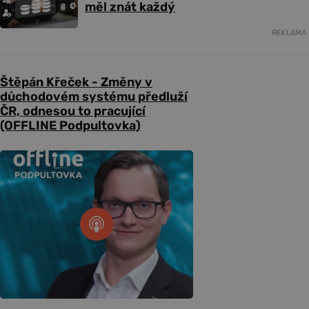
měl znát každý
REKLAMA
Štěpán Křeček - Změny v
důchodovém systému předluží
ČR, odnesou to pracující
(OFFLINE Podpultovka)