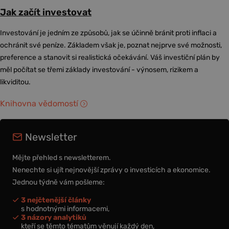
Jak začít investovat
Investování je jedním ze způsobů, jak se účinně bránit proti inflaci a
ochránit své peníze. Základem však je, poznat nejprve své možnosti,
preference a stanovit si realistická očekávání. Váš investiční plán by
měl počítat se třemi základy investování - výnosem, rizikem a
likviditou.
Knihovna vědomostí
Newsletter
Mějte přehled s newsletterem.
Nenechte si ujít nejnovější zprávy o investicích a ekonomice.
Jednou týdně vám pošleme:
3 nejčtenější články
s hodnotnými informacemi,
3 názory analytiků
kteří se těmto tématům věnují každý den,