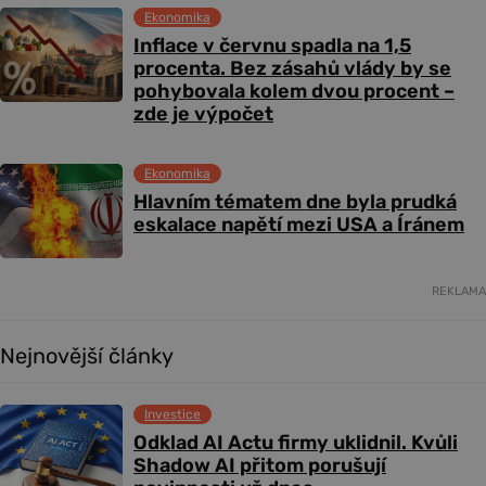
Ekonomika
Inflace v červnu spadla na 1,5
procenta. Bez zásahů vlády by se
pohybovala kolem dvou procent –
zde je výpočet
Ekonomika
Hlavním tématem dne byla prudká
eskalace napětí mezi USA a Íránem
REKLAMA
Nejnovější články
Investice
Odklad AI Actu firmy uklidnil. Kvůli
Shadow AI přitom porušují