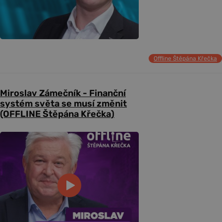
Offline Štěpána Křečka
Miroslav Zámečník - Finanční
systém světa se musí změnit
(OFFLINE Štěpána Křečka)