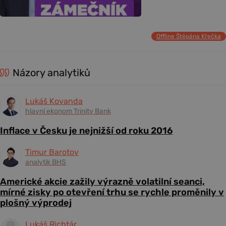
Offline Štěpána Křečka
Názory analytiků
Lukáš Kovanda
hlavní ekonom Trinity Bank
Inflace v Česku je nejnižší od roku 2016
Timur Barotov
analytik BHS
Americké akcie zažily výrazně volatilní seanci,
mírné zisky po otevření trhu se rychle proměnily v
plošný výprodej
Lukáš Richtár