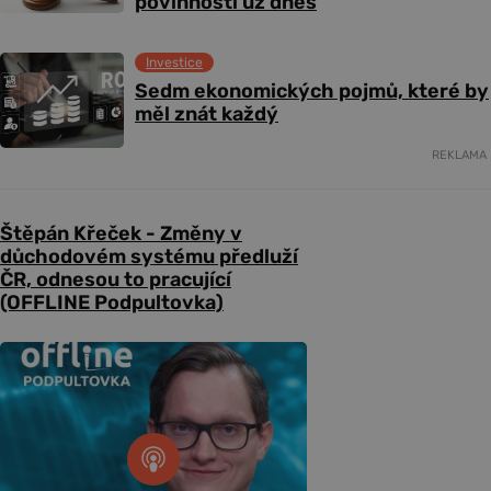
povinnosti už dnes
Investice
Sedm ekonomických pojmů, které by
měl znát každý
REKLAMA
Štěpán Křeček - Změny v
důchodovém systému předluží
ČR, odnesou to pracující
(OFFLINE Podpultovka)