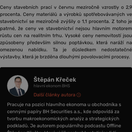
Ceny stavebních prací v červnu meziročně vzrostly o 2,9
procenta. Ceny materiálů a výrobků spotřebovávaných ve
stavebnictví se meziročně zvýšily o 1,1 procenta. Z toho je
patrné, že ceny ve stavebnictví nejsou hlavním motorem
růstu cen na realitním trhu. Vysoké ceny nemovitostí jsou
způsobeny především silnou poptávkou, která naráží na
omezenou nabídku. Ta je důsledkem nedostatečné
výstavby, která je brzděna dlouhými povolovacími procesy.
Štěpán Křeček
hlavní ekonom BHS
Další články autora
Pracuje na pozici hlavního ekonoma u obchodníka s
cennými papíry BH Securities a.s., kde odpovídá za
tvorbu makroekonomických analýz a strategických
podkladů. Je autorem populárního podcastu Offline