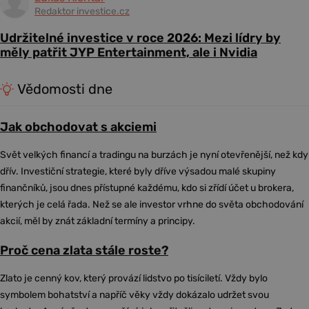
Redaktor investice.cz
Udržitelné investice v roce 2026: Mezi lídry by
měly patřit JYP Entertainment, ale i Nvidia
Vědomosti dne
Jak obchodovat s akciemi
Svět velkých financí a tradingu na burzách je nyní otevřenější, než kdy
dřív. Investiční strategie, které byly dříve výsadou malé skupiny
finančníků, jsou dnes přístupné každému, kdo si zřídí účet u brokera,
kterých je celá řada. Než se ale investor vrhne do světa obchodování
akcií, měl by znát základní termíny a principy.
Proč cena zlata stále roste?
Zlato je cenný kov, který provází lidstvo po tisíciletí. Vždy bylo
symbolem bohatství a napříč věky vždy dokázalo udržet svou