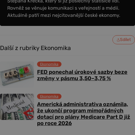
Štěpána Křečka, který si již poslechly statisíce lidí.
Rovněž se věnuje komunikaci s veřejností a médii.
Aktuálně patří mezi nejcitovanější české ekonomy.
Sdílet
Další z rubriky Ekonomika
Ekonomika
FED ponechal úrokové sazby beze
změny v pásmu 3,50–3,75 %
Ekonomika
Americká administrativa oznámila,
že ukončí program mimořádných
dotací pro plány Medicare Part D již
po roce 2026