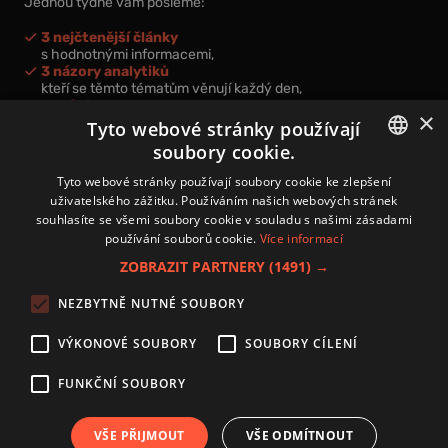
Jednou týdně vám pošleme:
3 nejčtenější články
s hodnotnými informacemi,
3 názory analytiků
kteří se těmto tématům věnují každý den,
nová videa a podcasty
×
k prohloubení vašich znalostí.
Tyto webové stránky používají
soubory cookie.
CZECH
Tyto webové stránky používají soubory cookie ke zlepšení
uživatelského zážitku. Používáním našich webových stránek
CZ
souhlasíte se všemi soubory cookie v souladu s našimi zásadami
Přihlášením k newsletteru vyjadřujete svůj souhlas s
podmínkami
používání souborů cookie.
Více informací
zpracování osobních údajů
.
ZOBRAZIT PARTNERY
(1491) →
Kontakt
NEZBYTNĚ NUTNÉ SOUBORY
Zásady používání souborů cookies
Zpracování osobních údajů
VÝKONOVÉ SOUBORY
SOUBORY CÍLENÍ
Autoři
Nastavení cookies
FUNKČNÍ SOUBORY
VŠE PŘIJMOUT
VŠE ODMÍTNOUT