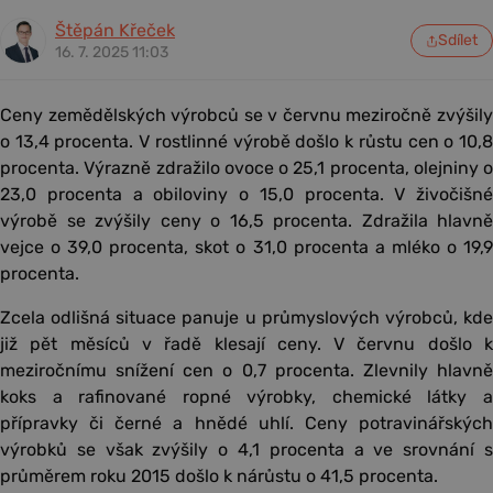
Štěpán Křeček
Sdílet
16. 7. 2025 11:03
Ceny zemědělských výrobců se v červnu meziročně zvýšily
o 13,4 procenta. V rostlinné výrobě došlo k růstu cen o 10,8
procenta. Výrazně zdražilo ovoce o 25,1 procenta, olejniny o
23,0 procenta a obiloviny o 15,0 procenta. V živočišné
výrobě se zvýšily ceny o 16,5 procenta. Zdražila hlavně
vejce o 39,0 procenta, skot o 31,0 procenta a mléko o 19,9
procenta.
Zcela odlišná situace panuje u průmyslových výrobců, kde
již pět měsíců v řadě klesají ceny. V červnu došlo k
meziročnímu snížení cen o 0,7 procenta. Zlevnily hlavně
koks a rafinované ropné výrobky, chemické látky a
přípravky či černé a hnědé uhlí. Ceny potravinářských
výrobků se však zvýšily o 4,1 procenta a ve srovnání s
průměrem roku 2015 došlo k nárůstu o 41,5 procenta.