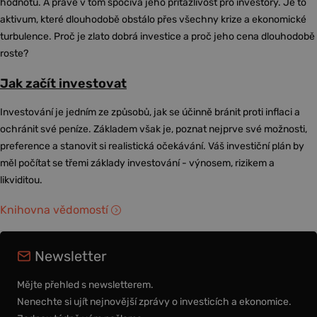
hodnotu. A právě v tom spočívá jeho přitažlivost pro investory. Je to
aktivum, které dlouhodobě obstálo přes všechny krize a ekonomické
turbulence. Proč je zlato dobrá investice a proč jeho cena dlouhodobě
roste?
Jak začít investovat
Investování je jedním ze způsobů, jak se účinně bránit proti inflaci a
ochránit své peníze. Základem však je, poznat nejprve své možnosti,
preference a stanovit si realistická očekávání. Váš investiční plán by
měl počítat se třemi základy investování - výnosem, rizikem a
likviditou.
Knihovna vědomostí
Newsletter
Mějte přehled s newsletterem.
Nenechte si ujít nejnovější zprávy o investicích a ekonomice.