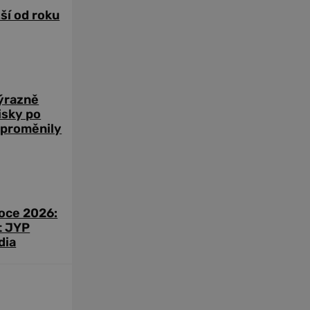
žší od roku
výrazně
zisky po
 proměnily
roce 2026:
t JYP
dia