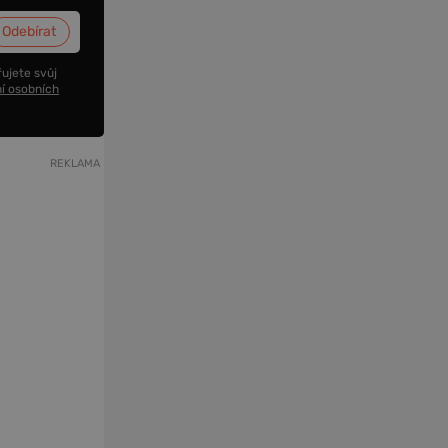
ujete svůj
í osobních
REKLAMA