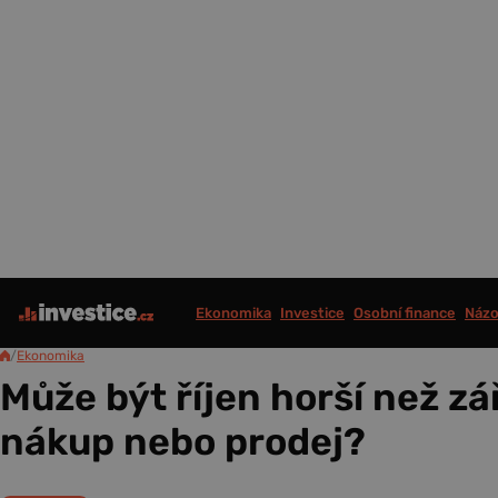
Ekonomika
Investice
Osobní finance
Názo
/
Ekonomika
Může být říjen horší než zá
nákup nebo prodej?