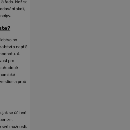
elá řada. Než se
odování akcií,
incipy.
oste?
lidstvo po
hatství a napříč
hodnotu. A
vost pro
dlouhodobě
onomické
nvestice a proč
, jak se účinně
 peníze.
e své možnosti,