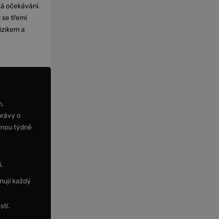
cká očekávání.
 se třemi
izikem a
m.
právy o
dnou týdně
,
nují každý
stí.