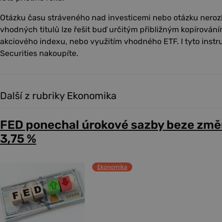
Otázku času stráveného nad investicemi nebo otázku neroz
vhodných titulů lze řešit buď určitým přibližným kopírován
akciového indexu, nebo využitím vhodného ETF. I tyto inst
Securities nakoupíte.
Další z rubriky Ekonomika
FED ponechal úrokové sazby beze změ
3,75 %
Ekonomika