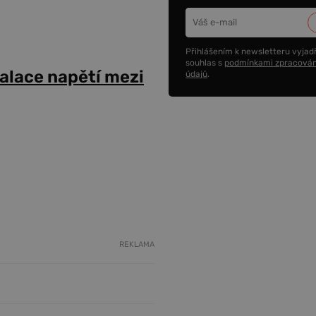
Přihlášením k newsletteru vyjadř
souhlas s
podmínkami zpracován
alace napětí mezi
údajů
.
REKLAMA