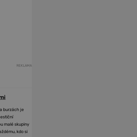
REKLAMA
mi
na burzách je
vestiční
dou malé skupiny
každému, kdo si