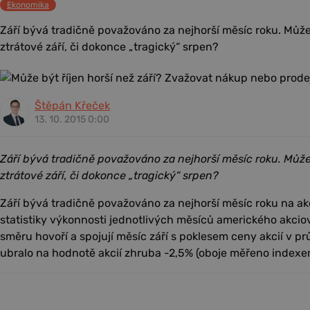
Ekonomika
Září bývá tradičně považováno za nejhorší měsíc roku. Může 
ztrátové září, či dokonce „tragický“ srpen?
Štěpán Křeček
13. 10. 2015 0:00
Září bývá tradičně považováno za nejhorší měsíc roku. Může 
ztrátové září, či dokonce „tragický“ srpen?
Září bývá tradičně považováno za nejhorší měsíc roku na ak
statistiky výkonnosti jednotlivých měsíců amerického akcio
směru hovoří a spojují měsíc září s poklesem ceny akcií v prů
ubralo na hodnotě akcií zhruba -2,5% (oboje měřeno index