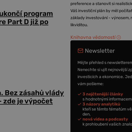
preference a stanovit si realisti
Váš investiční plán by měl počítat
 ukončí program
základy investování - výnosem, r
 Part D již po
likviditou.
Knihovna vědomostí
Newsletter
Mějte přehled s newslettere
Nenechte si ujít nejnovější z
investicích a ekonomice. Je
vám pošleme:
a. Bez zásahů vlády
3 nejčtenější články
s hodnotnými informacemi
 zde je výpočet
3 názory analytiků
kteří se těmto tématům vě
den,
nová videa a podcasty
k prohloubení vašich znalo