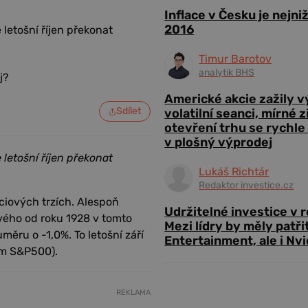
Inflace v Česku je nejni
2016
letošní říjen překonat
Timur Barotov
analytik BHS
Americké akcie zažily 
Sdílet
volatilní seanci, mírné 
otevření trhu se rychle
v plošný výprodej
letošní říjen překonat
Lukáš Richtár
Redaktor investice.cz
ciových trzích. Alespoň
Udržitelné investice v 
vého od roku 1928 v tomto
Mezi lídry by měly patři
měru o -1,0%. To letošní září
Entertainment, ale i Nvi
em S&P500).
REKLAMA