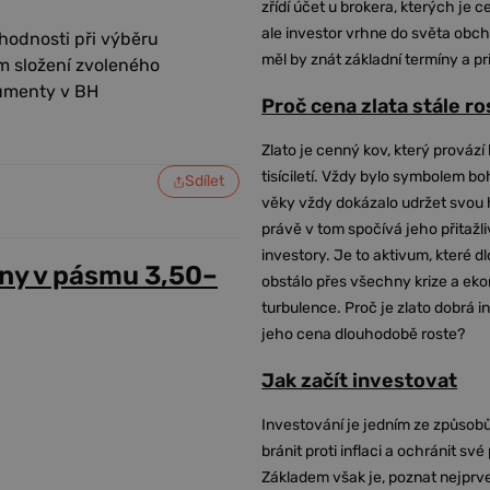
zřídí účet u brokera, kterých je c
ale investor vrhne do světa obch
hodnosti při výběru
měl by znát základní termíny a pr
ím složení zvoleného
rumenty v BH
Proč cena zlata stále r
Zlato je cenný kov, který provází 
tisíciletí. Vždy bylo symbolem bo
Sdílet
věky vždy dokázalo udržet svou 
právě v tom spočívá jeho přitažli
investory. Je to aktivum, které 
ny v pásmu 3,50–
obstálo přes všechny krize a ek
turbulence. Proč je zlato dobrá i
jeho cena dlouhodobě roste?
Jak začít investovat
Investování je jedním ze způsobů
bránit proti inflaci a ochránit své
Základem však je, poznat nejprv