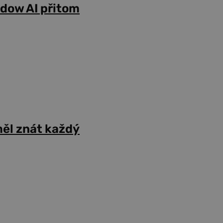
adow AI přitom
ěl znát každý