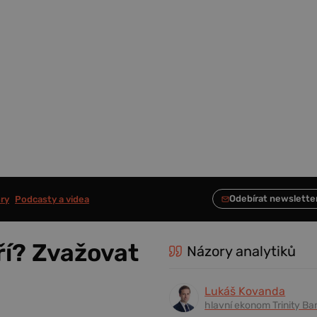
ry
Podcasty a videa
ří? Zvažovat
Názory analytiků
Lukáš Kovanda
hlavní ekonom Trinity Ba