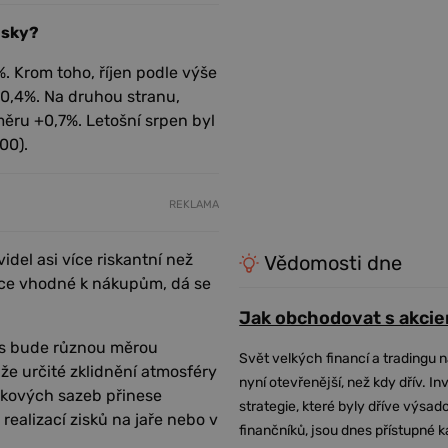
isky?
. Krom toho, říjen podle výše
0,4%. Na druhou stranu,
ůměru +0,7%. Letošní srpen byl
00).
REKLAMA
del asi více riskantní než
Vědomosti dne
síce vhodné k nákupům, dá se
Jak obchodovat s akcie
 nás bude různou měrou
Svět velkých financí a tradingu 
 že určité zklidnění atmosféry
nyní otevřenější, než kdy dřív. In
okových sazeb přinese
strategie, které byly dříve výsa
ealizací zisků na jaře nebo v
finančníků, jsou dnes přístupné 