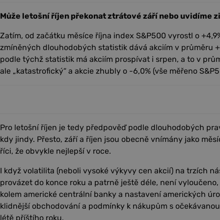
Může letošní říjen překonat ztrátové září nebo uvidíme z
Zatím, od začátku měsíce října index S&P500 vyrostl o +4,9%
zmíněných dlouhodobých statistik dává akciím v průměru +
podle týchž statistik má akciím prospívat i srpen, a to v pr
ale „katastrofický“ a akcie zhubly o -6,0% (vše měřeno S&P5
Pro letošní říjen je tedy předpověď podle dlouhodobých pravi
kdy jindy. Přesto, září a říjen jsou obecně vnímány jako mě
říci, že obvykle nejlepší v roce.
I když volatilita (neboli vysoké výkyvy cen akcií) na trzích
provázet do konce roku a patrně ještě déle, není vyloučeno,
kolem americké centrální banky a nastavení amerických úr
klidnější obchodování a podmínky k nákupům s očekávanou r
létě příštího roku.