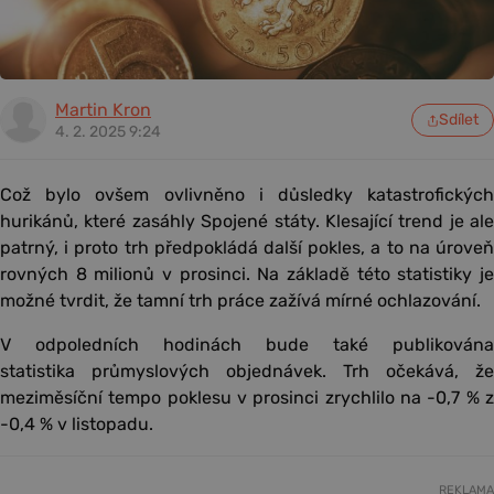
Martin Kron
Sdílet
4. 2. 2025 9:24
Což bylo ovšem ovlivněno i důsledky katastrofických
hurikánů, které zasáhly Spojené státy. Klesající trend je ale
patrný, i proto trh předpokládá další pokles, a to na úroveň
rovných 8 milionů v prosinci. Na základě této statistiky je
možné tvrdit, že tamní trh práce zažívá mírné ochlazování.
V odpoledních hodinách bude také publikována
statistika průmyslových objednávek. Trh očekává, že
meziměsíční tempo poklesu v prosinci zrychlilo na -0,7 % z
-0,4 % v listopadu.
REKLAMA