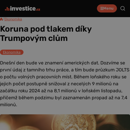
Menu
/
Ekonomika
Koruna pod tlakem díky
Trumpovým clům
Ekonomika
Dnešní den bude ve znamení amerických dat. Dozvíme se
první údaj z tamního trhu práce, a tím bude průzkum JOLTS
o počtu volných pracovních míst. Během loňského roku se
jejich počet postupně snižoval z necelých 9 milionů na
začátku roku 2024 až na 8,1 milionů v loňském listopadu,
přičemž během podzimu byl zaznamenán propad až na 7,4
milionů.