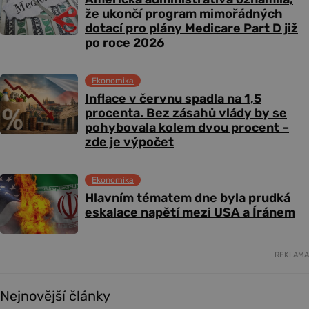
že ukončí program mimořádných
dotací pro plány Medicare Part D již
po roce 2026
Ekonomika
Inflace v červnu spadla na 1,5
procenta. Bez zásahů vlády by se
pohybovala kolem dvou procent –
zde je výpočet
Ekonomika
Hlavním tématem dne byla prudká
eskalace napětí mezi USA a Íránem
REKLAMA
Nejnovější články