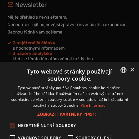
Newsletter
Mějte přehled s newsletterem.
Nenechte si ujít nejnovější zprávy o investicích a ekonomice.
Jednou týdně vám pošleme:
3 nejčtenější články
s hodnotnými informacemi,
3 názory analytiků
kteří se těmto tématům věnují každý den,
nová videa a podcasty
×
k prohloubení vašich znalostí.
Tyto webové stránky používají
soubory cookie.
CZECH
Tyto webové stránky používají soubory cookie ke zlepšení
uživatelského zážitku. Používáním našich webových stránek
CZ
souhlasíte se všemi soubory cookie v souladu s našimi zásadami
Přihlášením k newsletteru vyjadřujete svůj souhlas s
podmínkami
používání souborů cookie.
Více informací
zpracování osobních údajů
.
ZOBRAZIT PARTNERY
(1491) →
Kontakt
NEZBYTNĚ NUTNÉ SOUBORY
Zásady používání souborů cookies
Zpracování osobních údajů
VÝKONOVÉ SOUBORY
SOUBORY CÍLENÍ