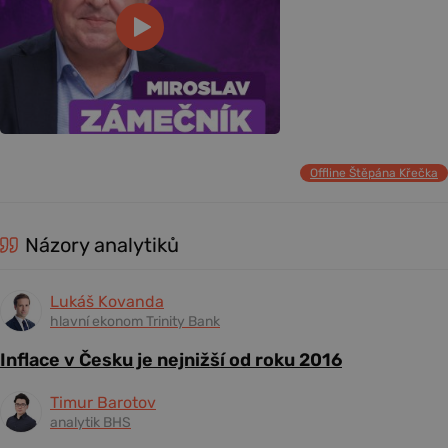
Offline Štěpána Křečka
Názory analytiků
Lukáš Kovanda
hlavní ekonom Trinity Bank
Inflace v Česku je nejnižší od roku 2016
Timur Barotov
analytik BHS