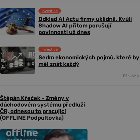
Investice
Odklad AI Actu firmy uklidnil. Kvůli
Shadow AI přitom porušují
povinnosti už dnes
Investice
Sedm ekonomických pojmů, které by
měl znát každý
REKLAMA
Štěpán Křeček - Změny v
důchodovém systému předluží
ČR, odnesou to pracující
(OFFLINE Podpultovka)