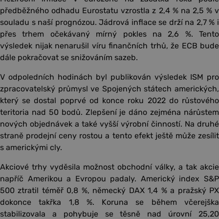
předběžného odhadu Eurostatu vzrostla z 2,4 % na 2,5 % v
souladu s naší prognózou. Jádrová inflace se drží na 2,7 % i
přes trhem očekávaný mírný pokles na 2,6 %. Tento
výsledek nijak nenarušil víru finančních trhů, že ECB bude
dále pokračovat se snižováním sazeb.
V odpoledních hodinách byl publikován výsledek ISM pro
zpracovatelský průmysl ve Spojených státech amerických,
který se dostal poprvé od konce roku 2022 do růstového
teritoria nad 50 bodů. Zlepšení je dáno zejména nárůstem
nových objednávek a také vyšší výrobní činností. Na druhé
straně prodejní ceny rostou a tento efekt ještě může zesílit
s americkými cly.
Akciové trhy vyděsila možnost obchodní války, a tak akcie
napříč Amerikou a Evropou padaly. Americký index S&P
500 ztratil téměř 0,8 %, německý DAX 1,4 % a pražský PX
dokonce takřka 1,8 %. Koruna se během včerejška
stabilizovala a pohybuje se těsně nad úrovní 25,20