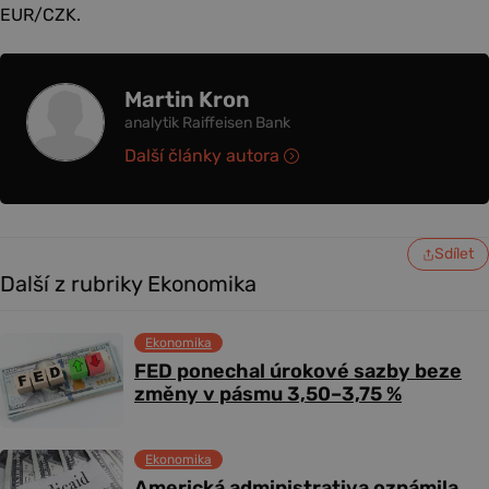
EUR/CZK.
Martin Kron
analytik Raiffeisen Bank
Další články autora
Sdílet
Další z rubriky Ekonomika
Ekonomika
FED ponechal úrokové sazby beze
změny v pásmu 3,50–3,75 %
Ekonomika
Americká administrativa oznámila,