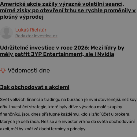
Americké akcie zažily výrazně volatilní seanci,
mírné zisky po otevření trhu se rychle proměnily v
plošný výprodej
Lukáš Richtár
Redaktor investice.cz
Udržitelné investice v roce 2026: Mezi lídry by
měly patřit JYP Entertainment, ale i Nvidia
Vědomosti dne
Jak obchodovat s akciemi
Svět velkých financí a tradingu na burzách je nyní otevřenější, než kdy
dřív. Investiční strategie, které byly dříve výsadou malé skupiny
finančníků, jsou dnes přístupné každému, kdo si zřídí účet u brokera,
kterých je celá řada. Než se ale investor vrhne do světa obchodování
akcií, měl by znát základní termíny a principy.