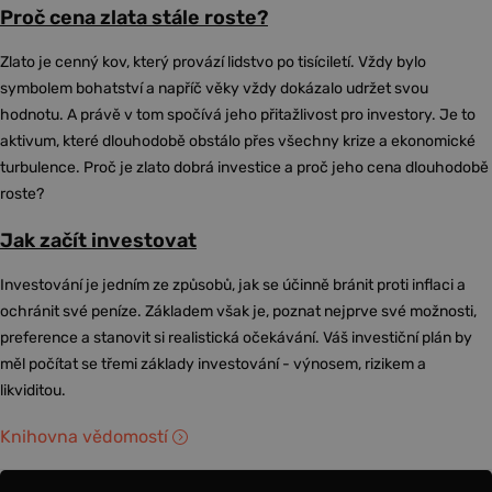
Proč cena zlata stále roste?
Zlato je cenný kov, který provází lidstvo po tisíciletí. Vždy bylo
symbolem bohatství a napříč věky vždy dokázalo udržet svou
hodnotu. A právě v tom spočívá jeho přitažlivost pro investory. Je to
aktivum, které dlouhodobě obstálo přes všechny krize a ekonomické
turbulence. Proč je zlato dobrá investice a proč jeho cena dlouhodobě
roste?
Jak začít investovat
Investování je jedním ze způsobů, jak se účinně bránit proti inflaci a
ochránit své peníze. Základem však je, poznat nejprve své možnosti,
preference a stanovit si realistická očekávání. Váš investiční plán by
měl počítat se třemi základy investování - výnosem, rizikem a
likviditou.
Knihovna vědomostí