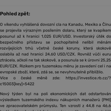
Pohled zpět:
O víkendu vyhlášená dovozní cla na Kanadu, Mexiko a Čínu
se projevila výrazným posílením dolaru, který se kvapíkem
posunul až k hranici 1,025 EUR/USD. Investorský útěk do
bezpečného přístavu se pochopitelně nelíbil měnám
rozvíjejících trhů včetně české koruny, která skokově
oslabila až nad hranici 24,60 USD/CZK. Rovněž vůči euru
ztrácela, ačkoli ne tak skokově, a posunula se k úrovni 25,25
EUR/CZK. Rizikem pro tuzemskou měnu je zavedení cel i na
evropské zboží, které, zdá se, se nevyhnutelně přiblížilo.
Více o české měně zde: https://investice.rb.cz/?
c15003[key]=5422
Nový týden byl na poli ekonomických dat odstartován
výsledkem tuzemského indexu nákupních manažerů (PMI)
ve zpracovatelském průmyslu. Ten vzrostl z 44,8 na 46,6