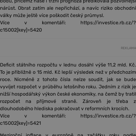
bodů, přičemž naše i tržní prognóza predikovala pozvolnější
nárůst. Obrat zatím ale nepřichází, a navíc riziko obchodní
války může ještě více poškodit český průmysl.
Více v komentáři: https://investice.rb.cz/?
c15002[key]=5420
REKLAMA
Deficit státního rozpočtu v lednu dosáhl výše 11,2 mld. Kč.
To je přibližně o 15 mld. Kč lepší výsledek než v předchozím
roce. Nicméně z tohoto čísla nelze soudit, jak se bude
vyvíjet rozpočet v průběhu letošního roku. Jedním z rizik je
nižší hospodářský výkon české ekonomiky, na čemž by tratil
rozpočet na příjmové straně. Zároveň je třeba z
dlouhodobého hlediska pokračovat v reformních krocích.
Více v komentáři: https://investice.rb.cz/?
c15002[key]=5421
Meziroční inflace v eurozóně na začátku roku podle