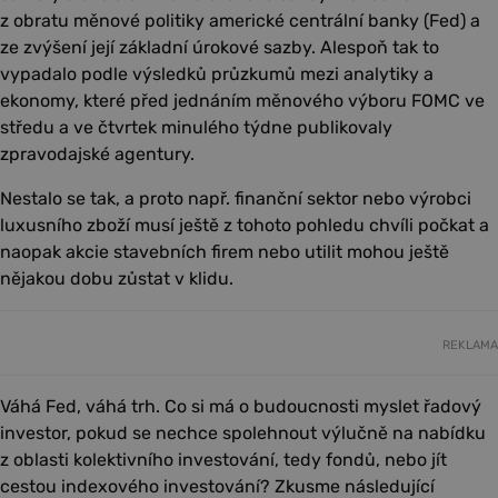
z obratu měnové politiky americké centrální banky (Fed) a
ze zvýšení její základní úrokové sazby. Alespoň tak to
vypadalo podle výsledků průzkumů mezi analytiky a
ekonomy, které před jednáním měnového výboru FOMC ve
středu a ve čtvrtek minulého týdne publikovaly
zpravodajské agentury.
Nestalo se tak, a proto např. finanční sektor nebo výrobci
luxusního zboží musí ještě z tohoto pohledu chvíli počkat a
naopak akcie stavebních firem nebo utilit mohou ještě
nějakou dobu zůstat v klidu.
REKLAMA
Váhá Fed, váhá trh. Co si má o budoucnosti myslet řadový
investor, pokud se nechce spolehnout výlučně na nabídku
z oblasti kolektivního investování, tedy fondů, nebo jít
cestou indexového investování? Zkusme následující