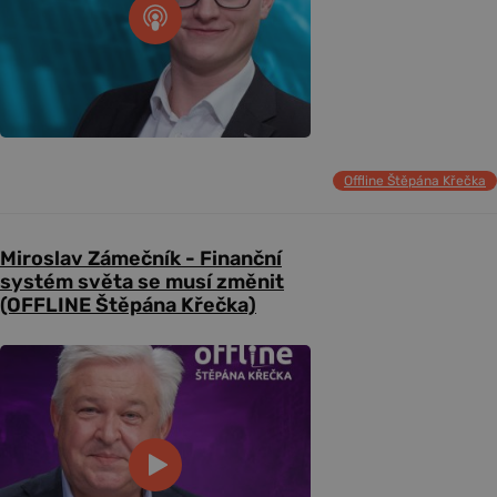
Offline Štěpána Křečka
Miroslav Zámečník - Finanční
systém světa se musí změnit
(OFFLINE Štěpána Křečka)