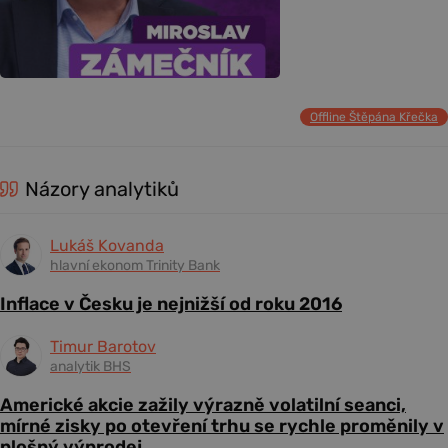
Offline Štěpána Křečka
Názory analytiků
Lukáš Kovanda
hlavní ekonom Trinity Bank
Inflace v Česku je nejnižší od roku 2016
Timur Barotov
analytik BHS
Americké akcie zažily výrazně volatilní seanci,
mírné zisky po otevření trhu se rychle proměnily v
plošný výprodej