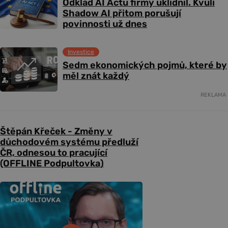
Odklad AI Actu firmy uklidnil. Kvůli
Shadow AI přitom porušují
povinnosti už dnes
Investice
Sedm ekonomických pojmů, které by
měl znát každý
REKLAMA
Štěpán Křeček - Změny v
důchodovém systému předluží
ČR, odnesou to pracující
(OFFLINE Podpultovka)