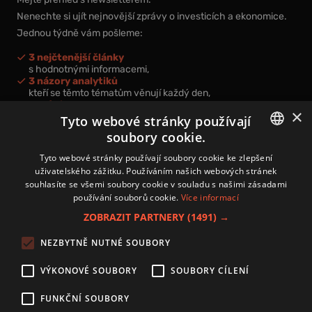
Nenechte si ujít nejnovější zprávy o investicích a ekonomice.
Jednou týdně vám pošleme:
3 nejčtenější články
s hodnotnými informacemi,
3 názory analytiků
kteří se těmto tématům věnují každý den,
nová videa a podcasty
×
k prohloubení vašich znalostí.
Tyto webové stránky používají
soubory cookie.
CZECH
Tyto webové stránky používají soubory cookie ke zlepšení
uživatelského zážitku. Používáním našich webových stránek
CZ
souhlasíte se všemi soubory cookie v souladu s našimi zásadami
Přihlášením k newsletteru vyjadřujete svůj souhlas s
podmínkami
používání souborů cookie.
Více informací
zpracování osobních údajů
.
ZOBRAZIT PARTNERY
(1491) →
Kontakt
NEZBYTNĚ NUTNÉ SOUBORY
Zásady používání souborů cookies
Zpracování osobních údajů
VÝKONOVÉ SOUBORY
SOUBORY CÍLENÍ
Autoři
Nastavení cookies
FUNKČNÍ SOUBORY