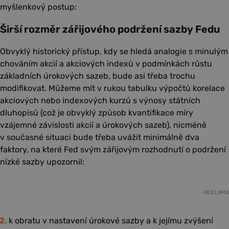
myšlenkový postup:
Širší rozměr zářijového podržení sazby Fedu
Obvyklý historický přístup, kdy se hledá analogie s minulým
chováním akcií a akciových indexů v podmínkách růstu
základních úrokových sazeb, bude asi třeba trochu
modifikovat. Můžeme mít v rukou tabulku výpočtů korelace
akciových nebo indexových kurzů s výnosy státních
dluhopisů (což je obvyklý způsob kvantifikace míry
vzájemné závislosti akcií a úrokových sazeb), nicméně
v současné situaci bude třeba uvážit minimálně dva
faktory, na které Fed svým zářijovým rozhodnutí o podržení
nízké sazby upozornil:
REKLAMA
k obratu v nastavení úrokové sazby a k jejímu zvýšení