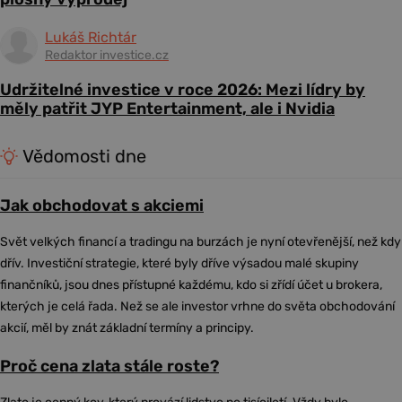
Lukáš Richtár
Redaktor investice.cz
Udržitelné investice v roce 2026: Mezi lídry by
měly patřit JYP Entertainment, ale i Nvidia
Vědomosti dne
Jak obchodovat s akciemi
Svět velkých financí a tradingu na burzách je nyní otevřenější, než kdy
dřív. Investiční strategie, které byly dříve výsadou malé skupiny
finančníků, jsou dnes přístupné každému, kdo si zřídí účet u brokera,
kterých je celá řada. Než se ale investor vrhne do světa obchodování
akcií, měl by znát základní termíny a principy.
Proč cena zlata stále roste?