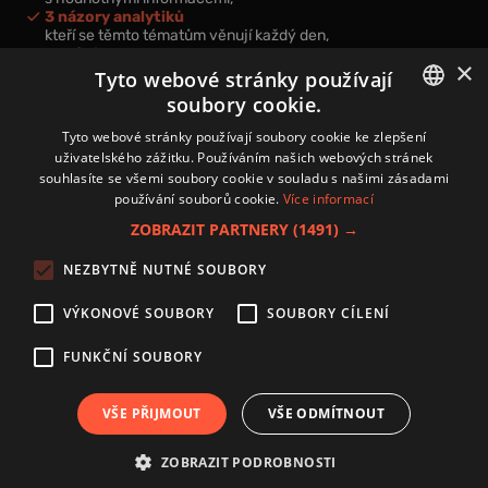
3 názory analytiků
kteří se těmto tématům věnují každý den,
nová videa a podcasty
×
k prohloubení vašich znalostí.
Tyto webové stránky používají
soubory cookie.
CZECH
Tyto webové stránky používají soubory cookie ke zlepšení
uživatelského zážitku. Používáním našich webových stránek
CZ
souhlasíte se všemi soubory cookie v souladu s našimi zásadami
Přihlášením k newsletteru vyjadřujete svůj souhlas s
podmínkami
používání souborů cookie.
Více informací
zpracování osobních údajů
.
ZOBRAZIT PARTNERY
(1491) →
Kontakt
NEZBYTNĚ NUTNÉ SOUBORY
Zásady používání souborů cookies
Zpracování osobních údajů
VÝKONOVÉ SOUBORY
SOUBORY CÍLENÍ
Autoři
Nastavení cookies
FUNKČNÍ SOUBORY
VŠE PŘIJMOUT
VŠE ODMÍTNOUT
Copyright 2024 © Investice.cz. Všechna práva vyhrazena.
ZOBRAZIT PODROBNOSTI
Publikování nebo další šíření obsahu serveru www.investice.cz není možné bez