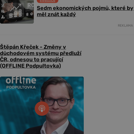
Investice
Sedm ekonomických pojmů, které by
měl znát každý
REKLAMA
Štěpán Křeček - Změny v
důchodovém systému předluží
ČR, odnesou to pracující
(OFFLINE Podpultovka)