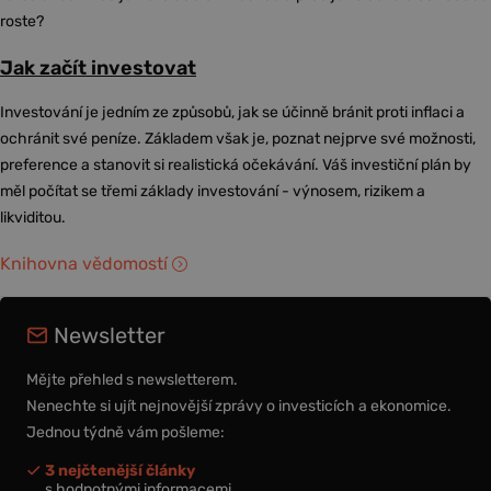
roste?
Jak začít investovat
Investování je jedním ze způsobů, jak se účinně bránit proti inflaci a
ochránit své peníze. Základem však je, poznat nejprve své možnosti,
preference a stanovit si realistická očekávání. Váš investiční plán by
měl počítat se třemi základy investování - výnosem, rizikem a
likviditou.
Knihovna vědomostí
Newsletter
Mějte přehled s newsletterem.
Nenechte si ujít nejnovější zprávy o investicích a ekonomice.
Jednou týdně vám pošleme:
3 nejčtenější články
s hodnotnými informacemi,