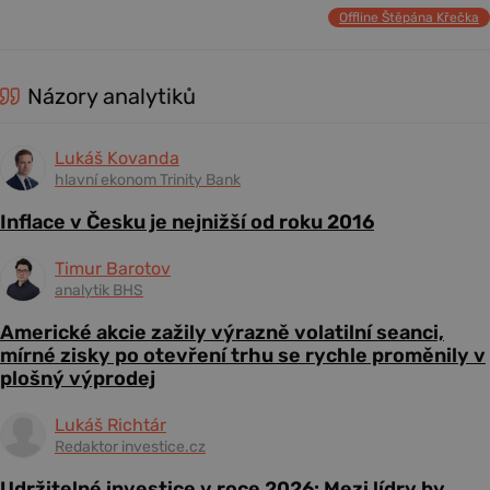
Offline Štěpána Křečka
Názory analytiků
Lukáš Kovanda
hlavní ekonom Trinity Bank
Inflace v Česku je nejnižší od roku 2016
Timur Barotov
analytik BHS
Americké akcie zažily výrazně volatilní seanci,
mírné zisky po otevření trhu se rychle proměnily v
plošný výprodej
Lukáš Richtár
Redaktor investice.cz
Udržitelné investice v roce 2026: Mezi lídry by