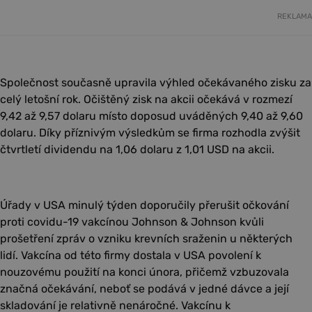
REKLAMA
Společnost současně upravila výhled očekávaného zisku za
celý letošní rok. Očištěný zisk na akcii očekává v rozmezí
9,42 až 9,57 dolaru místo doposud uváděných 9,40 až 9,60
dolaru. Díky příznivým výsledkům se firma rozhodla zvýšit
čtvrtletí dividendu na 1,06 dolaru z 1,01 USD na akcii.
Úřady v USA minulý týden doporučily přerušit očkování
proti covidu-19 vakcínou Johnson & Johnson kvůli
prošetření zpráv o vzniku krevních sraženin u některých
lidí. Vakcína od této firmy dostala v USA povolení k
nouzovému použití na konci února, přičemž vzbuzovala
značná očekávání, neboť se podává v jedné dávce a její
skladování je relativně nenáročné. Vakcínu k