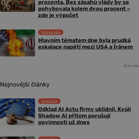
procenta. Bez zásahů vlády by se
pohybovala kolem dvou procent –
zde je výpočet
Ekonomika
Hlavním tématem dne byla prudká
eskalace napětí mezi USA a Íránem
REKLAMA
Nejnovější články
Investice
Odklad AI Actu firmy uklidnil. Kvůli
Shadow AI přitom porušují
povinnosti už dnes