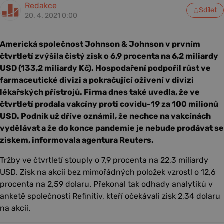
Redakce
Sdílet
20. 4. 2021 0:00
Americká společnost Johnson & Johnson v prvním
čtvrtletí zvýšila čistý zisk o 6,9 procenta na 6,2 miliardy
USD (133,2 miliardy Kč). Hospodaření podpořil růst ve
farmaceutické divizi a pokračující oživení v divizi
lékařských přístrojů. Firma dnes také uvedla, že ve
čtvrtletí prodala vakcíny proti covidu-19 za 100 milionů
USD. Podnik už dříve oznámil, že nechce na vakcínách
vydělávat a že do konce pandemie je nebude prodávat se
ziskem, informovala agentura Reuters.
Tržby ve čtvrtletí stouply o 7,9 procenta na 22,3 miliardy
USD. Zisk na akcii bez mimořádných položek vzrostl o 12,6
procenta na 2,59 dolaru. Překonal tak odhady analytiků v
anketě společnosti Refinitiv, kteří očekávali zisk 2,34 dolaru
na akcii.