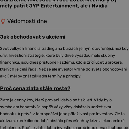
měly patřit JYP Entertainment, ale i Nvidia
Vědomosti dne
Jak obchodovat s akciemi
Svět velkých financí a tradingu na burzách je nyní otevřenější, než kdy
dřív. Investiční strategie, které byly dříve výsadou malé skupiny
finančníků, jsou dnes přístupné každému, kdo si zřídí účet u brokera,
kterých je celá řada. Než se ale investor vrhne do světa obchodování
akcií, měl by znát základní termíny a principy.
Proč cena zlata stále roste?
Zlato je cenný kov, který provází lidstvo po tisíciletí. Vždy bylo
symbolem bohatství a napříč věky vždy dokázalo udržet svou
hodnotu. A právě v tom spočívá jeho přitažlivost pro investory. Je to
aktivum, které dlouhodobě obstálo přes všechny krize a ekonomické
turbulence. Proč je zlato dobrá investice a proč jeho cena dlouhodobě