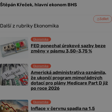
Štěpán Křeček, hlavní ekonom BHS
Sdílet
Další z rubriky Ekonomika
Ekonomika
FED ponechal úrokové sazby beze
změny v pásmu 3,50–3,75 %
Ekonomika
Americká administrativa oznámila,
že ukončí program mimořádných
dotací pro plány Medicare Part D již
po roce 2026
Ekonomika
Inflace v červnu spadla na 1,5