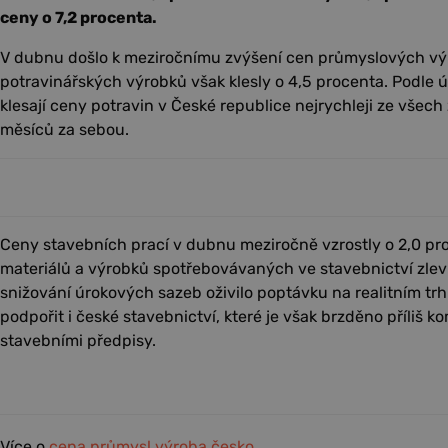
ceny o 7,2 procenta.
V dubnu došlo k meziročnímu zvýšení cen průmyslových výr
potravinářských výrobků však klesly o 4,5 procenta. Podle
klesají ceny potravin v České republice nejrychleji ze všec
měsíců za sebou.
Ceny stavebních prací v dubnu meziročně vzrostly o 2,0 p
materiálů a výrobků spotřebovávaných ve stavebnictví zlevn
snižování úrokových sazeb oživilo poptávku na realitním t
podpořit i české stavebnictví, které je však brzděno příliš
stavebními předpisy.
Více o
cena
průmysl
výroba
česko