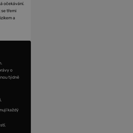
cká očekávání.
 se třemi
izikem a
m.
právy o
dnou týdně
,
nují každý
stí.