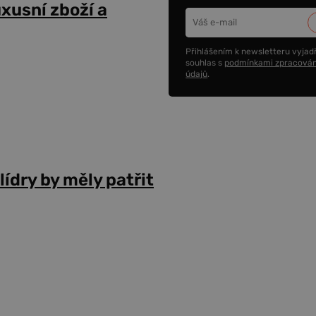
uxusní zboží a
Přihlášením k newsletteru vyjadř
souhlas s
podmínkami zpracován
údajů
.
lídry by měly patřit