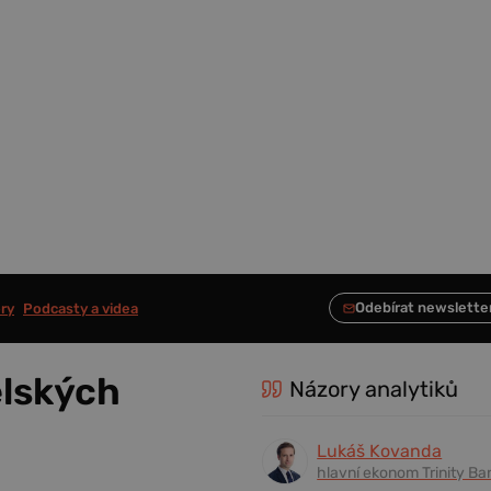
ry
Podcasty a videa
ělských
Názory analytiků
Lukáš Kovanda
hlavní ekonom Trinity Ba