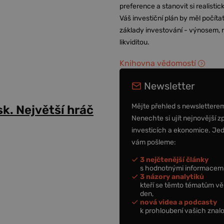
preference a stanovit si realisti
Váš investiční plán by měl počítat
základy investování - výnosem, r
likviditou.
Knihovna vědomostí
Newsletter
Mějte přehled s newslettere
sk. Největší hráč
Nenechte si ujít nejnovější z
investicích a ekonomice. Je
vám pošleme:
3 nejčtenější články
s hodnotnými informacemi
3 názory analytiků
kteří se těmto tématům vě
den,
nová videa a podcasty
k prohloubení vašich znalo