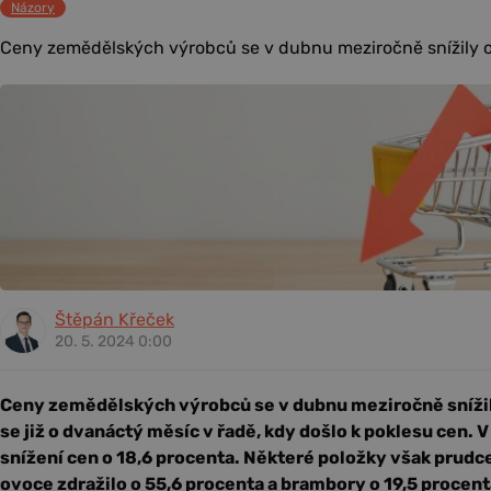
Názory
Ceny zemědělských výrobců se v dubnu meziročně snížily o 
Štěpán Křeček
20. 5. 2024 0:00
Ceny zemědělských výrobců se v dubnu meziročně snížil
se již o dvanáctý měsíc v řadě, kdy došlo k poklesu cen. 
snížení cen o 18,6 procenta. Některé položky však prudce
ovoce zdražilo o 55,6 procenta a brambory o 19,5 procent