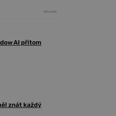
REKLAMA
adow AI přitom
ěl znát každý