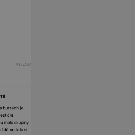
REKLAMA
mi
na burzách je
vestiční
dou malé skupiny
každému, kdo si