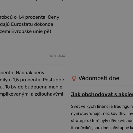
obců o 1,4 procenta. Ceny
 údajů Eurostatu dokonce
h zemí Evropské unie pět
REKLAMA
rocenta. Naopak ceny
Vědomosti dne
ily o 1,5 procenta. Postupné
rhu. To by do budoucna mohlo
 komplikovanými a zdlouhavými
Jak obchodovat s akcie
Svět velkých financí a tradingu 
nyní otevřenější, než kdy dřív. In
strategie, které byly dříve výsa
finančníků, jsou dnes přístupné 