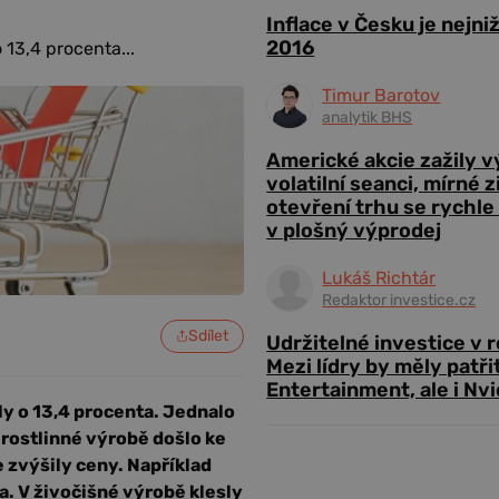
Inflace v Česku je nejni
2016
13,4 procenta...
Timur Barotov
analytik BHS
Americké akcie zažily 
volatilní seanci, mírné 
otevření trhu se rychle
v plošný výprodej
Lukáš Richtár
Redaktor investice.cz
Sdílet
Udržitelné investice v 
Mezi lídry by měly patři
Entertainment, ale i Nvi
y o 13,4 procenta. Jednalo
V rostlinné výrobě došlo ke
 zvýšily ceny. Například
a. V živočišné výrobě klesly