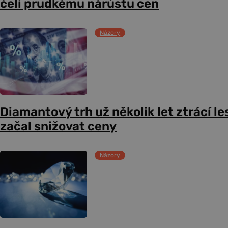
čelí prudkému nárůstu cen
Názory
Diamantový trh už několik let ztrácí le
začal snižovat ceny
Názory