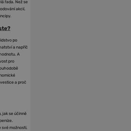
elá řada. Než se
odování akcií,
incipy.
oste?
lidstvo po
hatství a napříč
hodnotu. A
vost pro
dlouhodobě
onomické
nvestice a proč
, jak se účinně
 peníze.
e své možnosti,