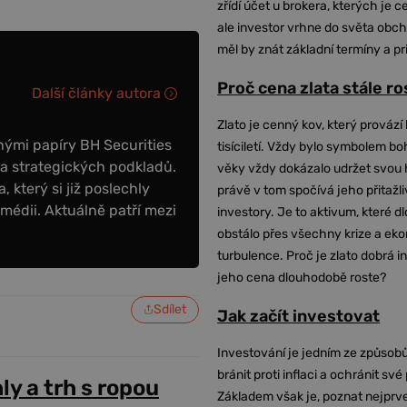
zřídí účet u brokera, kterých je c
ale investor vrhne do světa obch
měl by znát základní termíny a pr
Proč cena zlata stále r
Další články autora
Zlato je cenný kov, který provází 
nými papíry BH Securities
tisíciletí. Vždy bylo symbolem bo
a strategických podkladů.
věky vždy dokázalo udržet svou 
který si již poslechly
právě v tom spočívá jeho přitažli
 médii. Aktuálně patří mezi
investory. Je to aktivum, které 
obstálo přes všechny krize a ek
turbulence. Proč je zlato dobrá i
jeho cena dlouhodobě roste?
Sdílet
Jak začít investovat
Investování je jedním ze způsobů
bránit proti inflaci a ochránit své
ly a trh s ropou
Základem však je, poznat nejprv