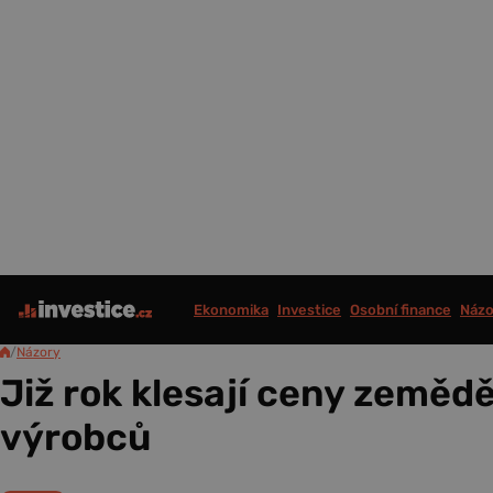
Ekonomika
Investice
Osobní finance
Názo
/
Názory
Již rok klesají ceny zeměd
výrobců