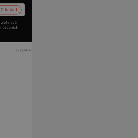
ujete svůj
í osobních
REKLAMA