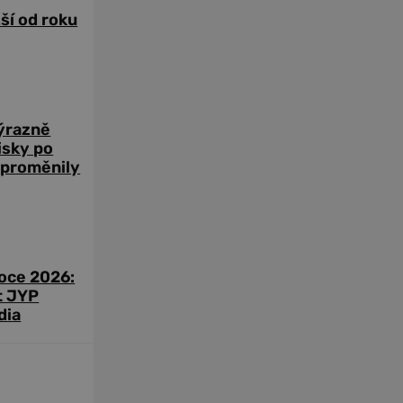
žší od roku
výrazně
zisky po
 proměnily
roce 2026:
t JYP
dia