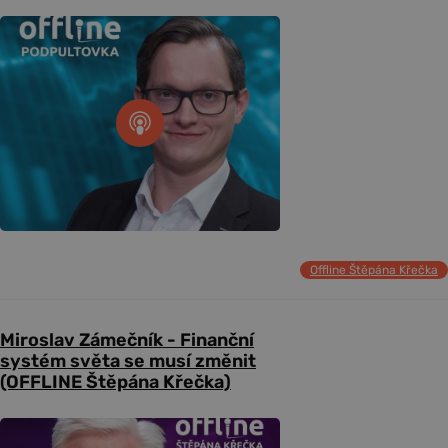
Offline Štěpána Křečka
Miroslav Zámečník - Finanční
systém světa se musí změnit
(OFFLINE Štěpána Křečka)