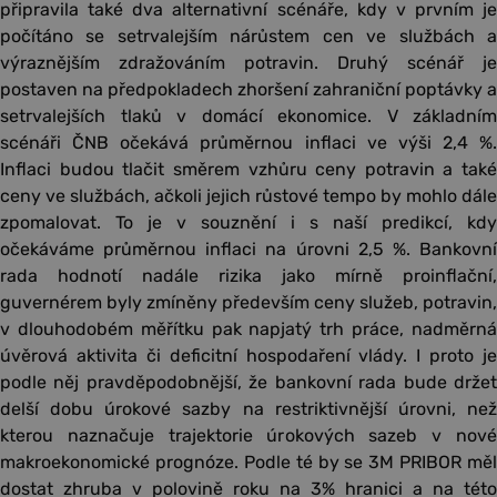
připravila také dva alternativní scénáře, kdy v prvním je
počítáno se setrvalejším nárůstem cen ve službách a
výraznějším zdražováním potravin. Druhý scénář je
postaven na předpokladech zhoršení zahraniční poptávky a
setrvalejších tlaků v domácí ekonomice. V základním
scénáři ČNB očekává průměrnou inflaci ve výši 2,4 %.
Inflaci budou tlačit směrem vzhůru ceny potravin a také
ceny ve službách, ačkoli jejich růstové tempo by mohlo dále
zpomalovat. To je v souznění i s naší predikcí, kdy
očekáváme průměrnou inflaci na úrovni 2,5 %. Bankovní
rada hodnotí nadále rizika jako mírně proinflační,
guvernérem byly zmíněny především ceny služeb, potravin,
v dlouhodobém měřítku pak napjatý trh práce, nadměrná
úvěrová aktivita či deficitní hospodaření vlády. I proto je
podle něj pravděpodobnější, že bankovní rada bude držet
delší dobu úrokové sazby na restriktivnější úrovni, než
kterou naznačuje trajektorie úrokových sazeb v nové
makroekonomické prognóze. Podle té by se 3M PRIBOR měl
dostat zhruba v polovině roku na 3% hranici a na této