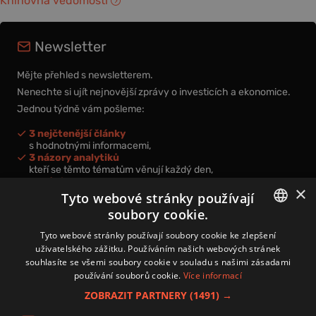
Knihovna vědomostí
Newsletter
Mějte přehled s newsletterem.
Nenechte si ujít nejnovější zprávy o investicích a ekonomice.
Jednou týdně vám pošleme:
3 nejčtenější články
s hodnotnými informacemi,
3 názory analytiků
kteří se těmto tématům věnují každý den,
nová videa a podcasty
×
k prohloubení vašich znalostí.
Tyto webové stránky používají
soubory cookie.
CZECH
Tyto webové stránky používají soubory cookie ke zlepšení
uživatelského zážitku. Používáním našich webových stránek
CZ
souhlasíte se všemi soubory cookie v souladu s našimi zásadami
Přihlášením k newsletteru vyjadřujete svůj souhlas s
podmínkami
používání souborů cookie.
Více informací
zpracování osobních údajů
.
ZOBRAZIT PARTNERY
(1491) →
Kontakt