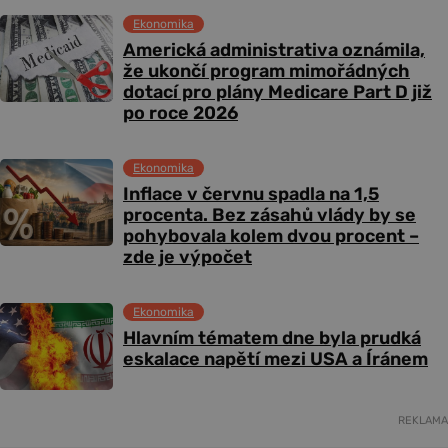
Ekonomika
Americká administrativa oznámila,
že ukončí program mimořádných
dotací pro plány Medicare Part D již
po roce 2026
Ekonomika
Inflace v červnu spadla na 1,5
procenta. Bez zásahů vlády by se
pohybovala kolem dvou procent –
zde je výpočet
Ekonomika
Hlavním tématem dne byla prudká
eskalace napětí mezi USA a Íránem
REKLAMA