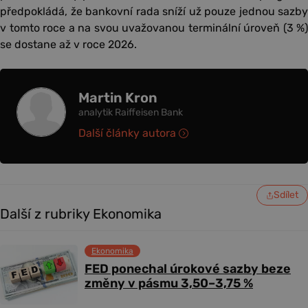
předpokládá, že bankovní rada sníží už pouze jednou sazby
v tomto roce a na svou uvažovanou terminální úroveň (3 %)
se dostane až v roce 2026.
Martin Kron
analytik Raiffeisen Bank
Další články autora
Sdílet
Další z rubriky Ekonomika
Ekonomika
FED ponechal úrokové sazby beze
změny v pásmu 3,50–3,75 %