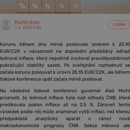
Martin Kron
Sdílet
7. 2. 2025 9:20
Koruna během dne mírně posilovala směrem k 25,10
EUR/CZK v návaznosti na dopolední předběžný odhad
lednové inflace, který nepatrně zvyšoval pravděpodobnost
pokračující stability sazeb. Po zveřejnění rozhodnutí se
začala koruna posouvat k úrovni 25,15 EUR/CZK, ale během
tiskové konference opět začala mírně posilovat.
Na následné tiskové konferenci guvernér Aleš Michl
prozradil, že lednová inflace byla nad odhady ČNB, která
predikovala pokles inflace až na 2,5 %. Zároveň tento
výsledek podle něj může znamenat vyšší inflaci, než kterou
předpokládá analytický aparát v rámci nové
makroekonomické prognózy ČNB. Sekce měnová ale