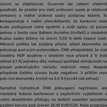
úrovni se stabilizovat. Guvernér ale celkem zřetelně
poodhalil, že prostor pro další snižování sazeb je relativně
omezený a reálné úrokové sazby zůstanou kladné. To
koresponduje s naším přesvědčením, že bankovní rada
bude postupovat velmi opatrně a sníží sazby už pouze
jednou v tomto roce (během druhého čtvrtletí) a následně
budou sazby drženy na úrovni 3,50 % delší časový úsek.
Měnová politika tak zůstane přísná, ačkoli ekonomika se
pohybuje pod svým potenciálem. ČNB předpokládá, že růst
českého HDP dosáhne v letošním roce přesně 2 % (náš
odhad 2,1 %) zejména díky rostoucí spotřebě domácností na
pozadí pokračujícího nárůstu reálných mezd. Naopak
příspěvek čistého vývozu bude negativní. V příštím roce
pak růst ekonomiky zrychlí na 2,4 % (rovněž náš odhad).
Samotné rozhodnutí ČNB překvapení nepřineslo, ale
následná tisková konference s explicitním vyjádřením o
velmi obezřetném přístupu na dalších zasedání způsobila
posílení koruny pod úroveň 25,10 EUR/CZK. Naše prognóza