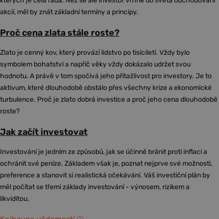
kterých je celá řada. Než se ale investor vrhne do světa obchodování
akcií, měl by znát základní termíny a principy.
Proč cena zlata stále roste?
Zlato je cenný kov, který provází lidstvo po tisíciletí. Vždy bylo
symbolem bohatství a napříč věky vždy dokázalo udržet svou
hodnotu. A právě v tom spočívá jeho přitažlivost pro investory. Je to
aktivum, které dlouhodobě obstálo přes všechny krize a ekonomické
turbulence. Proč je zlato dobrá investice a proč jeho cena dlouhodobě
roste?
Jak začít investovat
Investování je jedním ze způsobů, jak se účinně bránit proti inflaci a
ochránit své peníze. Základem však je, poznat nejprve své možnosti,
preference a stanovit si realistická očekávání. Váš investiční plán by
měl počítat se třemi základy investování - výnosem, rizikem a
likviditou.