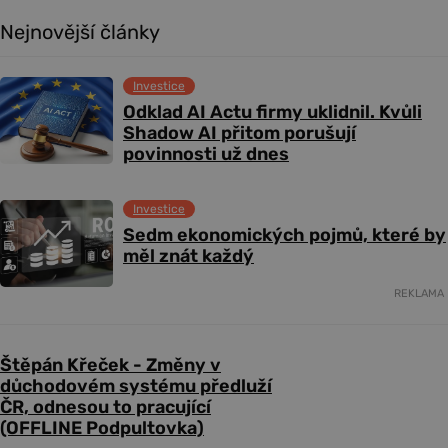
Nejnovější články
Investice
Odklad AI Actu firmy uklidnil. Kvůli
Shadow AI přitom porušují
povinnosti už dnes
Investice
Sedm ekonomických pojmů, které by
měl znát každý
REKLAMA
Štěpán Křeček - Změny v
důchodovém systému předluží
ČR, odnesou to pracující
(OFFLINE Podpultovka)