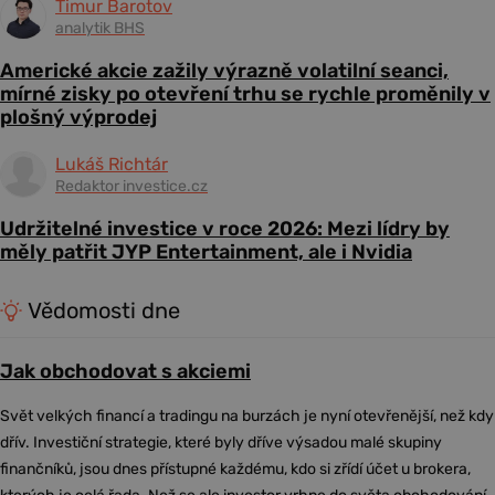
Timur Barotov
analytik BHS
Americké akcie zažily výrazně volatilní seanci,
mírné zisky po otevření trhu se rychle proměnily v
plošný výprodej
Lukáš Richtár
Redaktor investice.cz
Udržitelné investice v roce 2026: Mezi lídry by
měly patřit JYP Entertainment, ale i Nvidia
Vědomosti dne
Jak obchodovat s akciemi
Svět velkých financí a tradingu na burzách je nyní otevřenější, než kdy
dřív. Investiční strategie, které byly dříve výsadou malé skupiny
finančníků, jsou dnes přístupné každému, kdo si zřídí účet u brokera,