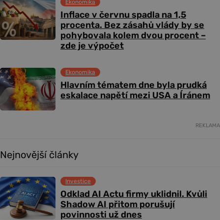
Ekonomika
Inflace v červnu spadla na 1,5
procenta. Bez zásahů vlády by se
pohybovala kolem dvou procent –
zde je výpočet
Ekonomika
Hlavním tématem dne byla prudká
eskalace napětí mezi USA a Íránem
REKLAMA
Nejnovější články
Investice
Odklad AI Actu firmy uklidnil. Kvůli
Shadow AI přitom porušují
povinnosti už dnes