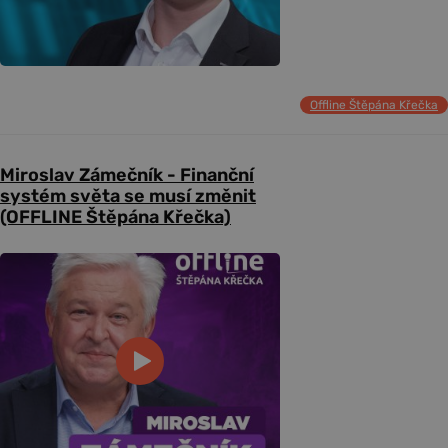
Offline Štěpána Křečka
Miroslav Zámečník - Finanční
systém světa se musí změnit
(OFFLINE Štěpána Křečka)