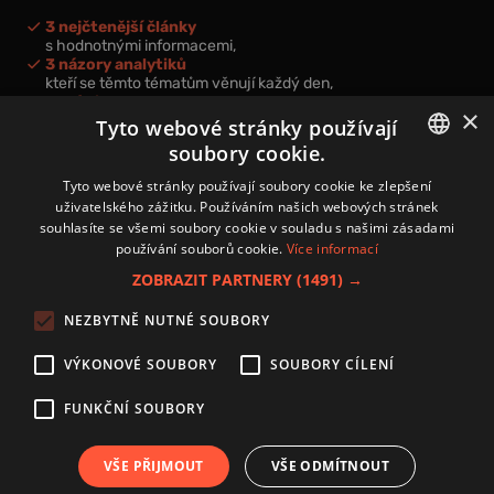
3 nejčtenější články
s hodnotnými informacemi,
3 názory analytiků
kteří se těmto tématům věnují každý den,
nová videa a podcasty
×
k prohloubení vašich znalostí.
Tyto webové stránky používají
soubory cookie.
CZECH
Tyto webové stránky používají soubory cookie ke zlepšení
uživatelského zážitku. Používáním našich webových stránek
CZ
souhlasíte se všemi soubory cookie v souladu s našimi zásadami
Přihlášením k newsletteru vyjadřujete svůj souhlas s
podmínkami
používání souborů cookie.
Více informací
zpracování osobních údajů
.
ZOBRAZIT PARTNERY
(1491) →
Kontakt
NEZBYTNĚ NUTNÉ SOUBORY
Zásady používání souborů cookies
Zpracování osobních údajů
VÝKONOVÉ SOUBORY
SOUBORY CÍLENÍ
Autoři
Nastavení cookies
FUNKČNÍ SOUBORY
VŠE PŘIJMOUT
VŠE ODMÍTNOUT