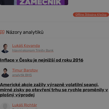
Offline Štěpána Křečka
Názory analytiků
Lukáš Kovanda
hlavní ekonom Trinity Bank
Inflace v Česku je nejnižší od roku 2016
Timur Barotov
analytik BHS
Americké akcie zažily výrazně volatilní seanci,
mírné zisky po otevření trhu se rychle proměnily v
plošný výprodej
Lukáš Richtár