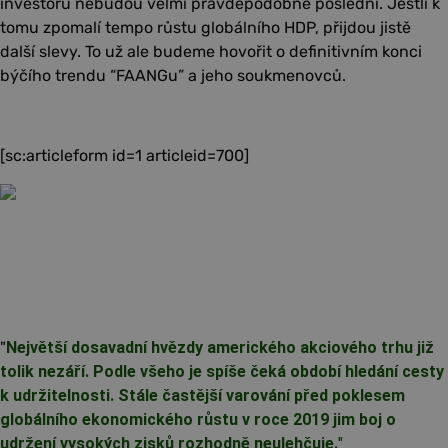
investorů nebudou velmi pravděpodobně poslední. Jestli k
tomu zpomalí tempo růstu globálního HDP, přijdou jistě
další slevy. To už ale budeme hovořit o definitivním konci
býčího trendu “FAANGu” a jeho soukmenovců.
[sc:articleform id=1 articleid=700]
"
Největší dosavadní hvězdy amerického akciového trhu již
tolik nezáří. Podle všeho je spíše čeká období hledání cesty
k udržitelnosti. Stále častější varování před poklesem
globálního ekonomického růstu v roce 2019 jim boj o
udržení vysokých zisků rozhodně neulehčuje.
"