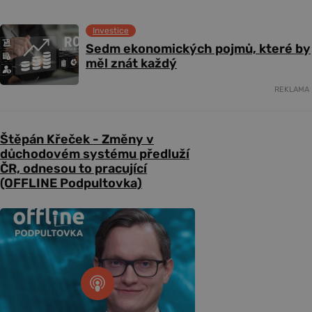
Investice
Sedm ekonomických pojmů, které by
měl znát každý
REKLAMA
Štěpán Křeček - Změny v
důchodovém systému předluží
ČR, odnesou to pracující
(OFFLINE Podpultovka)