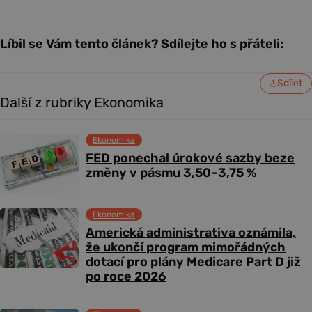
Líbil se Vám tento článek? Sdílejte ho s přáteli:
Sdílet
Další z rubriky Ekonomika
Ekonomika
FED ponechal úrokové sazby beze
změny v pásmu 3,50–3,75 %
Ekonomika
Americká administrativa oznámila,
že ukončí program mimořádných
dotací pro plány Medicare Part D již
po roce 2026