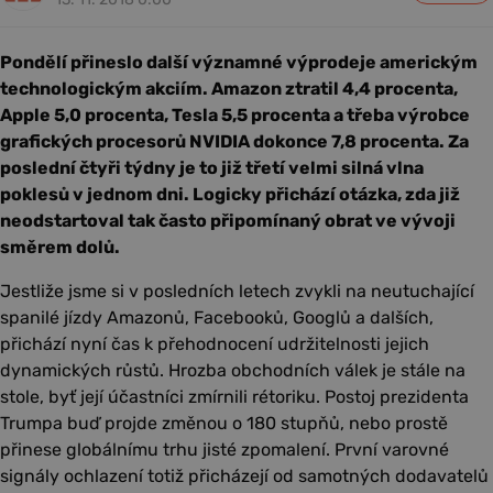
Pondělí přineslo další významné výprodeje americkým
technologickým akciím. Amazon ztratil 4,4 procenta,
Apple 5,0 procenta, Tesla 5,5 procenta a třeba výrobce
grafických procesorů NVIDIA dokonce 7,8 procenta. Za
poslední čtyři týdny je to již třetí velmi silná vlna
poklesů v jednom dni. Logicky přichází otázka, zda již
neodstartoval tak často připomínaný obrat ve vývoji
směrem dolů.
Jestliže jsme si v posledních letech zvykli na neutuchající
spanilé jízdy Amazonů, Facebooků, Googlů a dalších,
přichází nyní čas k přehodnocení udržitelnosti jejich
dynamických růstů. Hrozba obchodních válek je stále na
stole, byť její účastníci zmírnili rétoriku. Postoj prezidenta
Trumpa buď projde změnou o 180 stupňů, nebo prostě
přinese globálnímu trhu jisté zpomalení. První varovné
signály ochlazení totiž přicházejí od samotných dodavatelů