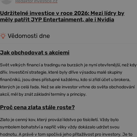
Redaktor investice.cz
Udržitelné investice v roce 2026: Mezi lídry by
měly patřit JYP Entertainment, ale i Nvidia
Vědomosti dne
Jak obchodovat s akciemi
Svět velkých financí a tradingu na burzách je nyní otevřenější, než kdy
dřív. Investiční strategie, které byly dříve výsadou malé skupiny
finančníků, jsou dnes přístupné každému, kdo si zřídí účet u brokera,
kterých je celá řada. Než se ale investor vrhne do světa obchodování
akcií, měl by znát základní termíny a principy.
Proč cena zlata stále roste?
Zlato je cenný kov, který provází lidstvo po tisíciletí. Vždy bylo
symbolem bohatství a napříč věky vždy dokázalo udržet svou
hodnotu. A právě v tom spočívá jeho přitažlivost pro investory. Je to