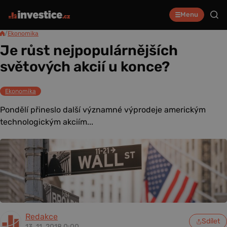
Menu
/
Ekonomika
Je růst nejpopulárnějších
světových akcií u konce?
Ekonomika
Pondělí přineslo další významné výprodeje americkým
technologickým akciím...
Redakce
Sdílet
13. 11. 2018 0:00