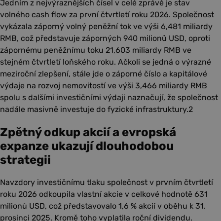
Jedním z nejvýraznějších čísel v celé zprávě je stav
volného cash flow za první čtvrtletí roku 2026. Společnost
vykázala záporný volný peněžní tok ve výši 6,481 miliardy
RMB, což představuje záporných 940 milionů USD, oproti
zápornému peněžnímu toku 21,603 miliardy RMB ve
stejném čtvrtletí loňského roku. Ačkoli se jedná o výrazné
meziroční zlepšení, stále jde o záporné číslo a kapitálové
výdaje na rozvoj nemovitostí ve výši 3,466 miliardy RMB
spolu s dalšími investičními výdaji naznačují, že společnost
nadále masivně investuje do fyzické infrastruktury.2
Zpětný odkup akcií a evropská
expanze ukazují dlouhodobou
strategii
Navzdory investičnímu tlaku společnost v prvním čtvrtletí
roku 2026 odkoupila vlastní akcie v celkové hodnotě 631
milionů USD, což představovalo 1,6 % akcií v oběhu k 31.
prosinci 2025. Kromě toho vyplatila roční dividendu.