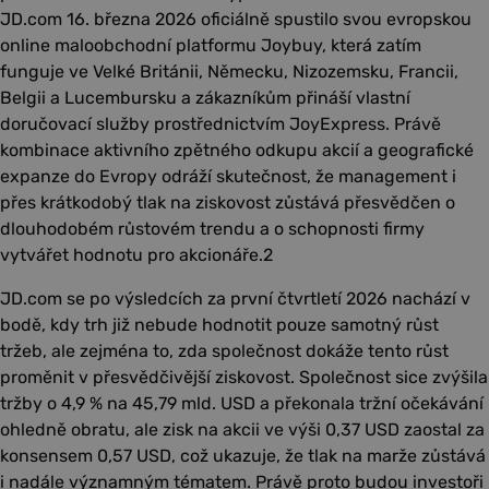
JD.com 16. března 2026 oficiálně spustilo svou evropskou
online maloobchodní platformu Joybuy, která zatím
funguje ve Velké Británii, Německu, Nizozemsku, Francii,
Belgii a Lucembursku a zákazníkům přináší vlastní
doručovací služby prostřednictvím JoyExpress. Právě
kombinace aktivního zpětného odkupu akcií a geografické
expanze do Evropy odráží skutečnost, že management i
přes krátkodobý tlak na ziskovost zůstává přesvědčen o
dlouhodobém růstovém trendu a o schopnosti firmy
vytvářet hodnotu pro akcionáře.2
JD.com se po výsledcích za první čtvrtletí 2026 nachází v
bodě, kdy trh již nebude hodnotit pouze samotný růst
tržeb, ale zejména to, zda společnost dokáže tento růst
proměnit v přesvědčivější ziskovost. Společnost sice zvýšila
tržby o 4,9 % na 45,79 mld. USD a překonala tržní očekávání
ohledně obratu, ale zisk na akcii ve výši 0,37 USD zaostal za
konsensem 0,57 USD, což ukazuje, že tlak na marže zůstává
i nadále významným tématem. Právě proto budou investoři