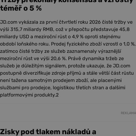
téměř o 5 %
JD.com vykázala za první čtvrtletí roku 2026 čisté tržby ve
výši 315,7 miliardy RMB, což v přepočtu představuje 45,8
miliardy USD a meziroční růst o 4,9 % oproti stejnému
období loňského roku. Prodej fyzického zboží vzrostl o 1,0 %,
zatímco čisté tržby ze služeb zaznamenaly výraznější
meziroční růst ve výši 20,6 %. Právě dynamika tržeb ze
služeb je důležitým signálem, protože ukazuje, že JD.com
postupně diverzifikuje zdroje příjmů a stále větší část růstu
není tažena samotným prodejem zboží, ale placenými
službami pro prodejce, logistikou třetích stran a dalšími
platformovými produkty.2
REKLAMA
Zisky pod tlakem nákladů a