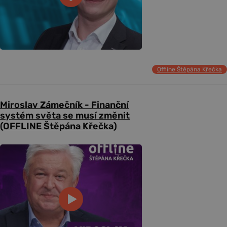
Offline Štěpána Křečka
Miroslav Zámečník - Finanční
systém světa se musí změnit
(OFFLINE Štěpána Křečka)