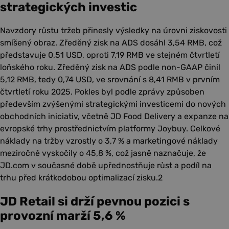
strategických investic
Navzdory růstu tržeb přinesly výsledky na úrovni ziskovosti
smíšený obraz. Zředěný zisk na ADS dosáhl 3,54 RMB, což
představuje 0,51 USD, oproti 7,19 RMB ve stejném čtvrtletí
loňského roku. Zředěný zisk na ADS podle non-GAAP činil
5,12 RMB, tedy 0,74 USD, ve srovnání s 8,41 RMB v prvním
čtvrtletí roku 2025. Pokles byl podle zprávy způsoben
především zvýšenými strategickými investicemi do nových
obchodních iniciativ, včetně JD Food Delivery a expanze na
evropské trhy prostřednictvím platformy Joybuy. Celkové
náklady na tržby vzrostly o 3,7 % a marketingové náklady
meziročně vyskočily o 45,8 %, což jasně naznačuje, že
JD.com v současné době upřednostňuje růst a podíl na
trhu před krátkodobou optimalizací zisku.2
JD Retail si drží pevnou pozici s
provozní marží 5,6 %