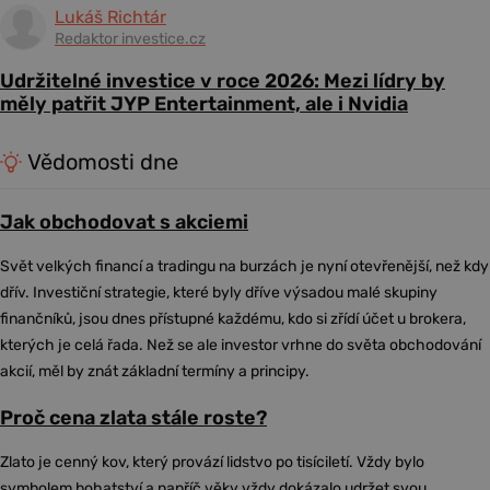
Lukáš Richtár
Redaktor investice.cz
Udržitelné investice v roce 2026: Mezi lídry by
měly patřit JYP Entertainment, ale i Nvidia
Vědomosti dne
Jak obchodovat s akciemi
Svět velkých financí a tradingu na burzách je nyní otevřenější, než kdy
dřív. Investiční strategie, které byly dříve výsadou malé skupiny
finančníků, jsou dnes přístupné každému, kdo si zřídí účet u brokera,
kterých je celá řada. Než se ale investor vrhne do světa obchodování
akcií, měl by znát základní termíny a principy.
Proč cena zlata stále roste?
Zlato je cenný kov, který provází lidstvo po tisíciletí. Vždy bylo
symbolem bohatství a napříč věky vždy dokázalo udržet svou