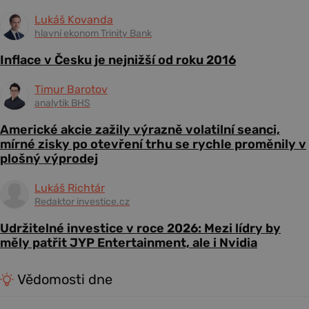
Lukáš Kovanda
hlavní ekonom Trinity Bank
Inflace v Česku je nejnižší od roku 2016
Timur Barotov
analytik BHS
Americké akcie zažily výrazně volatilní seanci,
mírné zisky po otevření trhu se rychle proměnily v
plošný výprodej
Lukáš Richtár
Redaktor investice.cz
Udržitelné investice v roce 2026: Mezi lídry by
měly patřit JYP Entertainment, ale i Nvidia
Vědomosti dne