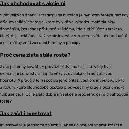
Jak obchodovat s akciemi
Svět velkých financí a tradingu na burzách je nyní otevřenější, než kdy
dřív. Investiční strategie, které byly dříve výsadou malé skupiny
finančníků, jsou dnes přístupné každému, kdo si zřídí účet u brokera,
kterých je celá řada. Než se ale investor vrhne do světa obchodování
akcií, měl by znát základní termíny a principy.
Proč cena zlata stále roste?
Zlato je cenný kov, který provází lidstvo po tisíciletí. Vždy bylo
symbolem bohatství a napříč věky vždy dokázalo udržet svou
hodnotu. A právě v tom spočívá jeho přitažlivost pro investory. Je to
aktivum, které dlouhodobě obstálo přes všechny krize a ekonomické
turbulence. Proč je zlato dobrá investice a proč jeho cena dlouhodobě
roste?
Jak začít investovat
Investování je jedním ze způsobů, jak se účinně bránit proti inflaci a