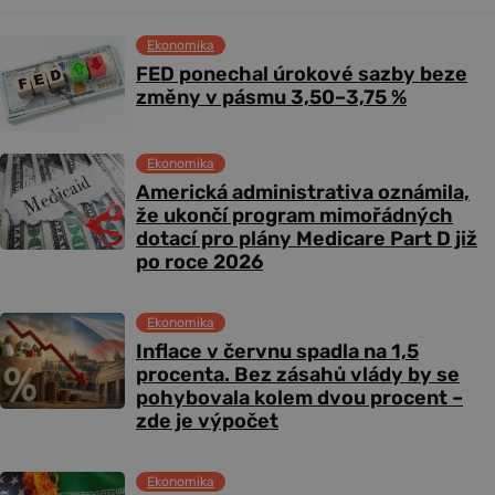
Ekonomika
FED ponechal úrokové sazby beze
změny v pásmu 3,50–3,75 %
Ekonomika
Americká administrativa oznámila,
že ukončí program mimořádných
dotací pro plány Medicare Part D již
po roce 2026
Ekonomika
Inflace v červnu spadla na 1,5
procenta. Bez zásahů vlády by se
pohybovala kolem dvou procent –
zde je výpočet
Ekonomika