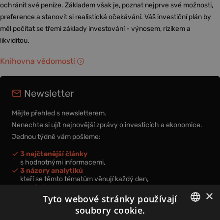
ochránit své peníze. Základem však je, poznat nejprve své možnosti,
preference a stanovit si realistická očekávání. Váš investiční plán by
měl počítat se třemi základy investování - výnosem, rizikem a
likviditou.
Knihovna vědomostí
Newsletter
Mějte přehled s newsletterem.
Nenechte si ujít nejnovější zprávy o investicích a ekonomice.
Jednou týdně vám pošleme:
3 nejčtenější články
s hodnotnými informacemi,
3 názory analytiků
kteří se těmto tématům věnují každý den,
nová videa a podcasty
×
k prohloubení vašich znalostí.
Tyto webové stránky používají
soubory cookie.