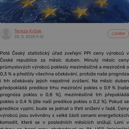
Tereza Krček
Sdílet
20. 5. 2025 9:12
Poté Český statistický úřad zveřejní PPI ceny výrobců v
České republice za měsíc duben. Minulý měsíc ceny
průmyslových výrobců poklesly meziměsíčně a meziročně o
0,3 % a předčily všechna očekávání, protože naše prognóza
i trh očekávaly jejich nepatrné zvýšení. Na měsíc duben
předpokládá predikce trhu meziroční pokles o 0,9 % (naše
prognóza pokles o 0,8 %), meziměsíčně trh přepokládá
pokles o 0,4 % (dle naší predikce pokles o 0,2 %). Pokud se
predikce vyplní, bude se jednat o třetí snížení v řadě. Ceny
výrobců jsou ovlivněny z velké části cenami energetických
komodit, které se v posledních měsících snižují. Loni v