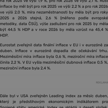
na rok 2025 ve výši 1,9 %, pro rok 2026 ve výši 2,1 %. Růst
inflace by měl být pro rok 2025 ve výši 2,2 % a pro rok 2026
ve výši 2,0 %, míra nezaměstnanosti by měla být pro roky
2025 a 2026 stejná, 2,6 % (měřeno podle evropské
metodiky, data ČSÚ), výše zadlužení pro rok 2025 by měla
být 44,5 % HDP a v roce 2026 by měla vzrůst na 45,4 %
HDP.
Eurostat zveřejnil data finální inflace v EU i v eurozóně za
duben. Inflace v eurozóně dopadla dle očekávání trhu.
Meziměsíční míra inflace byla 0,6 %, meziroční míra inflace
činila 2,2 %. V EU vyšla meziměsíční dubnová inflace 0,5 %,
meziroční inflace byla 2,4 %.
REKLAMA
Dále byl v USA zveřejněn Leading index za měsíc duben,
který je předstihovým ekonomickým indikátorem pro
Spojené státy americké. Index se skládá z deseti složek,