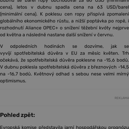
dubnu se barel ropy obchodoval za 86 USD (minimální
cena), letos v dubnu spadla cena na 63 USD/barel
(minimální cena). K poklesu cen ropy přispívá zpomalení
globálního ekonomického růstu, a nižší poptávka po ropě, i
rozhodnutí Aliance OPEC+ o snížení těžební kvóty nejprve
od května a následně nastane další snížení v červnu.
V odpoledních hodinách se dozvíme, jak se
vyvíjí spotřebitelská důvěra v EU za měsíc květen. Trh
očekává, že spotřebitelská důvěra poklesne na -15,6 bodů.
V dubnu poklesla spotřebitelská důvěra z březnových -14,5
na -16,7 bodů. Květnový odhad s sebou nese velmi mírný
optimismus.
REKLAMA
Pohled zpět:
Evropská komise představila jarní hospodářskou prognózu