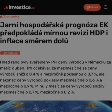
Menu
/
Ekonomika
Jarní hospodářská prognóza EK
předpokládá mírnou revizi HDP i
inflace směrem dolů
Ekonomika
Hned ráno byly zveřejněny PPI ceny výrobců v Německu za
měsíc duben. Trh očekával, že meziměsíčně se ceny
výrobců sníží o 0,4 % a meziročně poklesnou o 0,7 %, ale
nakonec ceny výrobců poklesly meziměsíčně o 0,6 % a
meziročně o 0,9 %. Minulý měsíc se ceny výrobců snížily
meziměsíčně o 0,7 %, meziročně o 0,2 %.