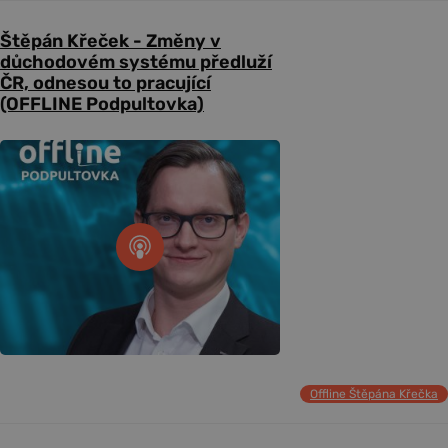
Štěpán Křeček - Změny v
důchodovém systému předluží
ČR, odnesou to pracující
(OFFLINE Podpultovka)
Offline Štěpána Křečka