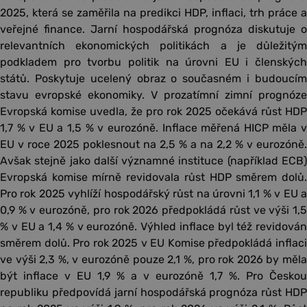
2025, která se zaměřila na predikci HDP, inflaci, trh práce a
veřejné finance. Jarní hospodářská prognóza diskutuje o
relevantních ekonomických politikách a je důležitým
podkladem pro tvorbu politik na úrovni EU i členských
států. Poskytuje ucelený obraz o současném i budoucím
stavu evropské ekonomiky. V prozatímní zimní prognóze
Evropská komise uvedla, že pro rok 2025 očekává růst HDP
1,7 % v EU a 1,5 % v eurozóně. Inflace měřená HICP měla v
EU v roce 2025 poklesnout na 2,5 % a na 2,2 % v eurozóně.
Avšak stejně jako další významné instituce (například ECB)
Evropská komise mírně revidovala růst HDP směrem dolů.
Pro rok 2025 vyhlíží hospodářský růst na úrovni 1,1 % v EU a
0,9 % v eurozóně, pro rok 2026 předpokládá růst ve výši 1,5
% v EU a 1,4 % v eurozóně. Výhled inflace byl též revidován
směrem dolů. Pro rok 2025 v EU Komise předpokládá inflaci
ve výši 2,3 %, v eurozóně pouze 2,1 %, pro rok 2026 by měla
být inflace v EU 1,9 % a v eurozóně 1,7 %. Pro Českou
republiku předpovídá jarní hospodářská prognóza růst HDP