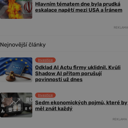
Hlavním tématem dne byla prudká
eskalace napětí mezi USA a Íránem
REKLAMA
Nejnovější články
Investice
Odklad AI Actu firmy uklidnil. Kvůli
Shadow AI přitom porušují
povinnosti už dnes
Investice
Sedm ekonomických pojmů, které by
měl znát každý
REKLAMA