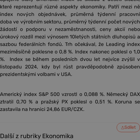
které reprezentují různé aspekty ekonomiky. Patří mezi ně
index nových objednávek, průměrná týdenní pracovní
doba ve výrobním sektoru, průměrný týdenní počet nových
žádostí o podporu v nezaměstnanosti, ceny akcií nebo
úrokový rozdíl mezi výnosem 10letých státních dluhopisů a
sazbou federálních fondů. Trh očekával, že Leading index
meziměsíčně poklesne o 0,8 %. Index nakonec poklesl o 1,0
%. Index se během posledních dvou let nejvíce zvýšil v
listopadu 2024, kdy byl růst pravděpodobně způsoben
prezidentskými volbami v USA.
Americký index S&P 500 vzrostl o 0,088 %. Německý DAX
ztratil 0,70 % a pražský PX poklesl o 0,51 %. Koruna se
zastavila na hranici 24,86 EUR/CZK.
Sdílet
Další z rubriky Ekonomika