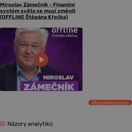
Miroslav Zámečník - Finanční
systém světa se musí změnit
(OFFLINE Štěpána Křečka)
Offline Štěpána Křečka
Názory analytiků