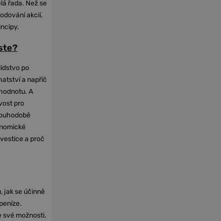
elá řada. Než se
odování akcií,
incipy.
oste?
lidstvo po
hatství a napříč
hodnotu. A
vost pro
dlouhodobě
onomické
nvestice a proč
, jak se účinně
 peníze.
e své možnosti,