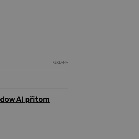
REKLAMA
adow AI přitom