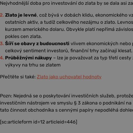
Nejvhodnější doba pro investování do zlata by se dala asi za
Zlato je levné
, což bývá v dobách klidu, ekonomického vz
ostatních aktiv, a tudíž celkového nezájmu o zlato. Levnos
kurzem amerického dolaru. Obvykle platí nepřímá závislost
pokles cen zlata.
Šíří se obavy z budoucnosti
vlivem ekonomických nebo po
celkový sentiment investorů, finanční trhy začínají klesat.
Průběžnými nákupy
– lze je považovat za typ třetí cesty 
výkyvy na trhu se zlatem
Přečtěte si také:
Zlato jako uchovatel hodnoty
Pozn: Nejedná se o poskytování investičních služeb, protože
investičním nástrojem ve smyslu § 3 zákona o podnikání na 
tato činnost obchodníka s cennými papíry nepodléhá dohl
[sc:articleform id=12 articleid=446]