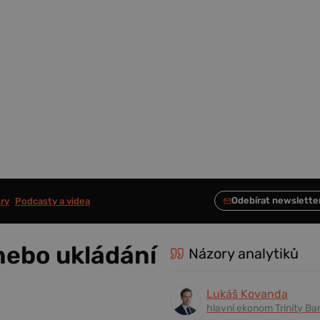
ry
Podcasty a videa
 nebo ukládání
Názory analytiků
Lukáš Kovanda
hlavní ekonom Trinity Ba