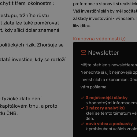
chytit třemi okolnostmi:
preference a stanovit si realisti
Váš investiční plán by měl počítat
estupu, tržního růstu
základy investování - výnosem, r
t zlata lze také poměřovat
likviditou.
, kdy sílící dolar znamená
Knihovna vědomostí
litických rizik. Zhoršuje se
Newsletter
zlaté investice, kdy se rozloží
Mějte přehled s newslettere
Nenechte si ujít nejnovější z
investicích a ekonomice. Je
vám pošleme:
3 nejčtenější články
 fyzické zlato není
s hodnotnými informacemi
kapitálovém trhu, a proto
3 názory analytiků
edu ČNB.
kteří se těmto tématům vě
den,
nová videa a podcasty
k prohloubení vašich znalo