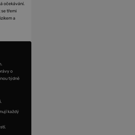
cká očekávání.
 se třemi
izikem a
m.
právy o
dnou týdně
,
nují každý
stí.