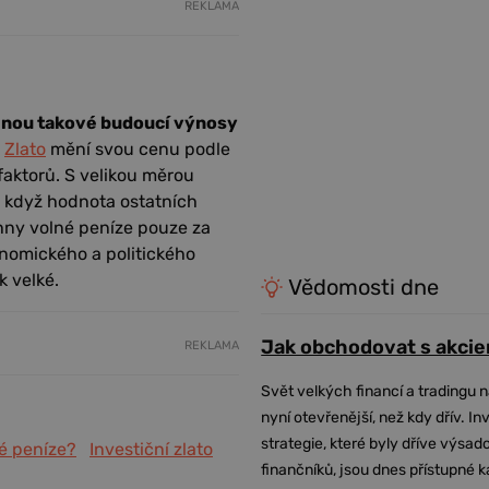
REKLAMA
šinou takové budoucí výnosy
.
Zlato
mění svou cenu podle
faktorů. S velikou měrou
n, když hodnota ostatních
chny volné peníze pouze za
onomického a politického
k velké.
Vědomosti dne
Jak obchodovat s akcie
REKLAMA
Svět velkých financí a tradingu 
nyní otevřenější, než kdy dřív. In
strategie, které byly dříve výsa
é peníze?
Investiční zlato
finančníků, jsou dnes přístupné 