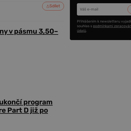
Sdílet
Přihlášením k newsletteru vyjadř
souhlas s
podmínkami zpracován
ny v pásmu 3,50–
údajů
.
 ukončí program
 Part D již po