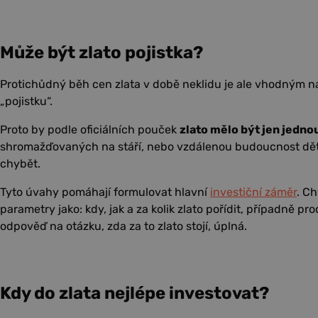
Může být zlato pojistka?
Protichůdný běh cen zlata v době neklidu je ale vhodným ná
„pojistku“.
Proto by podle oficiálních pouček
zlato mělo být jen jedno
shromažďovaných na stáří, nebo vzdálenou budoucnost dětí
chybět.
Tyto úvahy pomáhají formulovat hlavní
investiční záměr
. Ch
parametry jako: kdy, jak a za kolik zlato pořídit, případně p
odpověď na otázku, zda za to zlato stojí, úplná.
Kdy do zlata nejlépe investovat?