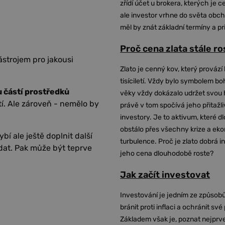
zřídí účet u brokera, kterých je c
ale investor vrhne do světa obch
měl by znát základní termíny a pr
Proč cena zlata stále r
strojem pro jakousi
Zlato je cenný kov, který provází 
tisíciletí. Vždy bylo symbolem bo
u částí prostředků
věky vždy dokázalo udržet svou 
. Ale zároveň - nemělo by
právě v tom spočívá jeho přitažli
investory. Je to aktivum, které 
obstálo přes všechny krize a ek
ybí ale ještě doplnit další
turbulence. Proč je zlato dobrá i
rodat. Pak může být teprve
jeho cena dlouhodobě roste?
Jak začít investovat
Investování je jedním ze způsobů
bránit proti inflaci a ochránit své
Základem však je, poznat nejprv