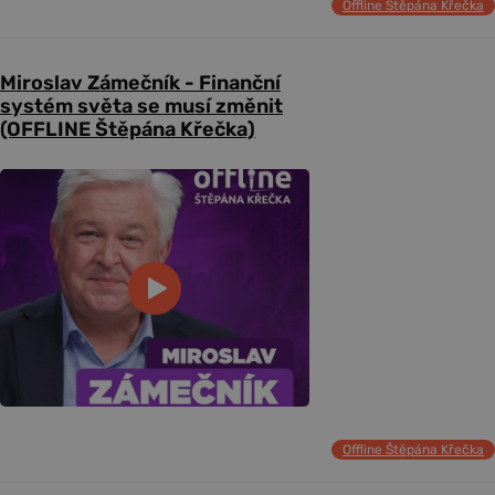
Offline Štěpána Křečka
Miroslav Zámečník - Finanční
systém světa se musí změnit
(OFFLINE Štěpána Křečka)
Offline Štěpána Křečka