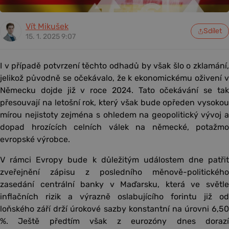
Vít Mikušek
Sdílet
15. 1. 2025 9:07
I v případě potvrzení těchto odhadů by však šlo o zklamání,
jelikož původně se očekávalo, že k ekonomickému oživení v
Německu dojde již v roce 2024. Tato očekávání se tak
přesouvají na letošní rok, který však bude opředen vysokou
mírou nejistoty zejména s ohledem na geopolitický vývoj a
dopad hrozících celních válek na německé, potažmo
evropské výrobce.
V rámci Evropy bude k důležitým událostem dne patřit
zveřejnění zápisu z posledního měnově-politického
zasedání centrální banky v Maďarsku, která ve světle
inflačních rizik a výrazně oslabujícího forintu již od
loňského září drží úrokové sazby konstantní na úrovni 6,50
%. Ještě předtím však z eurozóny dnes dorazí