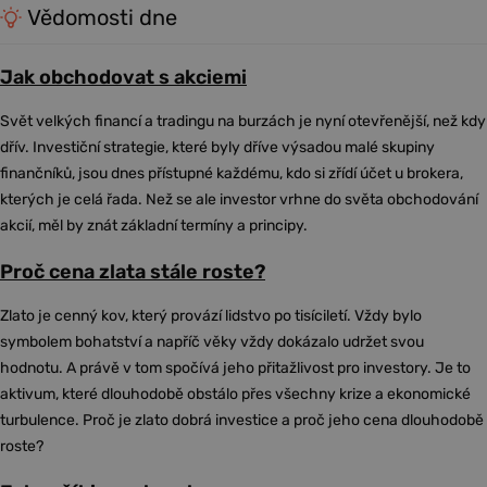
Vědomosti dne
Jak obchodovat s akciemi
Svět velkých financí a tradingu na burzách je nyní otevřenější, než kdy
dřív. Investiční strategie, které byly dříve výsadou malé skupiny
finančníků, jsou dnes přístupné každému, kdo si zřídí účet u brokera,
kterých je celá řada. Než se ale investor vrhne do světa obchodování
akcií, měl by znát základní termíny a principy.
Proč cena zlata stále roste?
Zlato je cenný kov, který provází lidstvo po tisíciletí. Vždy bylo
symbolem bohatství a napříč věky vždy dokázalo udržet svou
hodnotu. A právě v tom spočívá jeho přitažlivost pro investory. Je to
aktivum, které dlouhodobě obstálo přes všechny krize a ekonomické
turbulence. Proč je zlato dobrá investice a proč jeho cena dlouhodobě
roste?