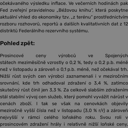
očekávaného výsledku inflace. Ve večerních hodinách pak
Fed zveřejní pravidelnou „Béžovou knihu“, která poskytne
aktuální vhled do ekonomiky tzv. „z terénu“ prostřednictvím
rozboru rozhovorů, reportů a dalších kvalitativních dat z 12
distriktů Federálního rezervního systému.
Pohled zpět:
Prosincové ceny výrobců ve Spojených
státech meziměsíčně vzrostly o 0,2 %, tedy o 0,2 p.b. méně
než v listopadu a zároveň o 0,1 p.b. méně, než očekával trh.
Nižší růst svých cen výrobci zaznamenali i v meziročním
srovnání, kde trh odhadoval zdražení o 3,4 %, zatímco
skutečný růst činil jen 3,3 %. Za celkově slabším zdražením
stál stabilní vývoj cen služeb, který pomohl vyvážit nárůst v
cenách zboží. I tak se však na cenovkách objevily
meziročně vyšší čísla než v listopadu (3,0 % r/r) a zároveň
nejvyšší v rámci celého loňského roku. Svou roli v
prosincovém zdražení hrály i relativně nižší loňské ceny,