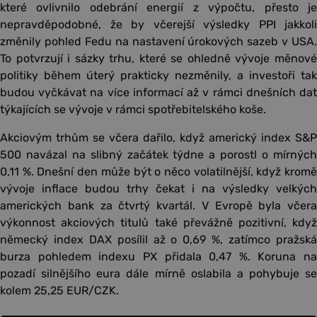
které ovlivnilo odebrání energií z výpočtu, přesto je
nepravděpodobné, že by včerejší výsledky PPI jakkoli
změnily pohled Fedu na nastavení úrokových sazeb v USA.
To potvrzují i sázky trhu, které se ohledně vývoje měnové
politiky během úterý prakticky nezměnily, a investoři tak
budou vyčkávat na více informací až v rámci dnešních dat
týkajících se vývoje v rámci spotřebitelského koše.
Akciovým trhům se včera dařilo, když americký index S&P
500 navázal na slibný začátek týdne a porostl o mírných
0,11 %. Dnešní den může být o něco volatilnější, když kromě
vývoje inflace budou trhy čekat i na výsledky velkých
amerických bank za čtvrtý kvartál. V Evropě byla včera
výkonnost akciových titulů také převážně pozitivní, když
německý index DAX posílil až o 0,69 %, zatímco pražská
burza pohledem indexu PX přidala 0,47 %. Koruna na
pozadí silnějšího eura dále mírně oslabila a pohybuje se
kolem 25,25 EUR/CZK.