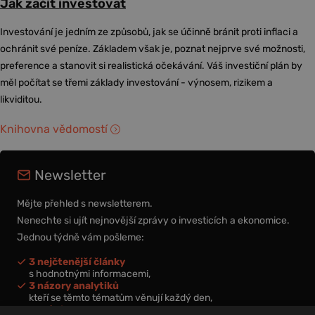
Jak začít investovat
Investování je jedním ze způsobů, jak se účinně bránit proti inflaci a
ochránit své peníze. Základem však je, poznat nejprve své možnosti,
preference a stanovit si realistická očekávání. Váš investiční plán by
měl počítat se třemi základy investování - výnosem, rizikem a
likviditou.
Knihovna vědomostí
Newsletter
Mějte přehled s newsletterem.
Nenechte si ujít nejnovější zprávy o investicích a ekonomice.
Jednou týdně vám pošleme:
3 nejčtenější články
s hodnotnými informacemi,
3 názory analytiků
kteří se těmto tématům věnují každý den,
nová videa a podcasty