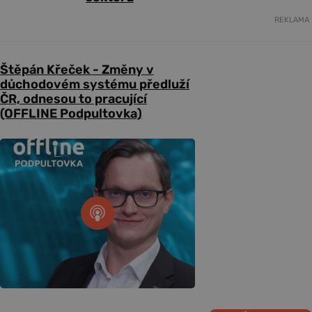
REKLAMA
Štěpán Křeček - Změny v
důchodovém systému předluží
ČR, odnesou to pracující
(OFFLINE Podpultovka)