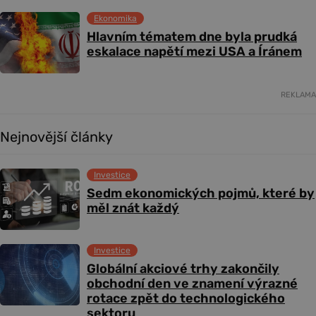
Ekonomika
Hlavním tématem dne byla prudká
eskalace napětí mezi USA a Íránem
REKLAMA
Nejnovější články
Investice
Sedm ekonomických pojmů, které by
měl znát každý
Investice
Globální akciové trhy zakončily
obchodní den ve znamení výrazné
rotace zpět do technologického
sektoru