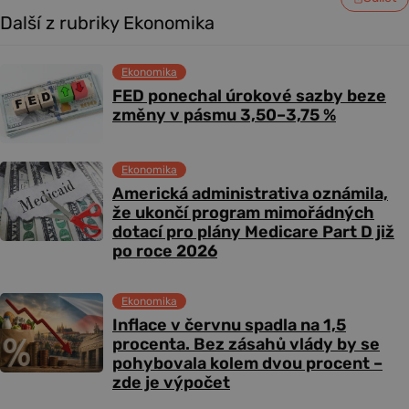
Další z rubriky Ekonomika
Ekonomika
FED ponechal úrokové sazby beze
změny v pásmu 3,50–3,75 %
Ekonomika
Americká administrativa oznámila,
že ukončí program mimořádných
dotací pro plány Medicare Part D již
po roce 2026
Ekonomika
Inflace v červnu spadla na 1,5
procenta. Bez zásahů vlády by se
pohybovala kolem dvou procent –
zde je výpočet