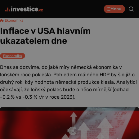
Menu
/
Ekonomika
Inflace v USA hlavním
ukazatelem dne
Ekonomika
Dnes se dozvíme, do jaké míry německá ekonomika v
loňském roce poklesla. Pohledem reálného HDP by šlo již o
druhý rok, kdy hodnota německé produkce klesla. Analytici
očekávají, že loňský pokles bude o něco mírnější (odhad
-0,2 % vs -0,3 % r/r v roce 2023).