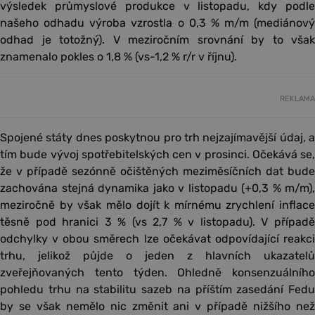
výsledek průmyslové produkce v listopadu, kdy podle
našeho odhadu výroba vzrostla o 0,3 % m/m (mediánový
odhad je totožný). V meziročním srovnání by to však
znamenalo pokles o 1,8 % (vs-1,2 % r/r v říjnu).
REKLAMA
Spojené státy dnes poskytnou pro trh nejzajímavější údaj, a
tím bude vývoj spotřebitelských cen v prosinci. Očekává se,
že v případě sezónně očištěných meziměsíčních dat bude
zachována stejná dynamika jako v listopadu (+0,3 % m/m),
meziročně by však mělo dojít k mírnému zrychlení inflace
těsně pod hranici 3 % (vs 2,7 % v listopadu). V případě
odchylky v obou směrech lze očekávat odpovídající reakci
trhu, jelikož půjde o jeden z hlavních ukazatelů
zveřejňovaných tento týden. Ohledně konsenzuálního
pohledu trhu na stabilitu sazeb na příštím zasedání Fedu
by se však nemělo nic změnit ani v případě nižšího než