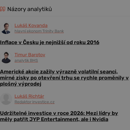
Názory analytiků
Lukáš Kovanda
hlavní ekonom Trinity Bank
Inflace v Česku je nejnižší od roku 2016
Timur Barotov
analytik BHS
Americké akcie zažily výrazně volatilní seanci,
mírné zisky po otevření trhu se rychle proměnily v
plošný výprodej
Lukáš Richtár
Redaktor investice.cz
Udržitelné investice v roce 2026: Mezi lídry by
měly patřit JYP Entertainment, ale i Nvidia