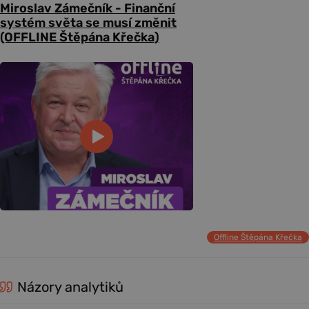
Miroslav Zámečník - Finanční
systém světa se musí změnit
(OFFLINE Štěpána Křečka)
Offline Štěpána Křečka
Názory analytiků