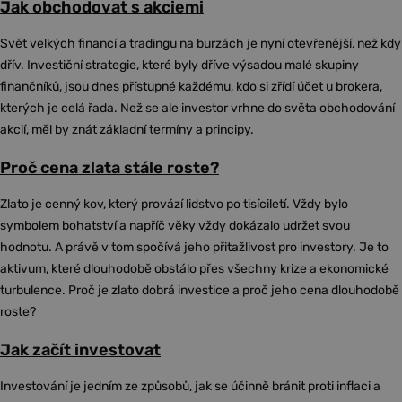
Jak obchodovat s akciemi
Svět velkých financí a tradingu na burzách je nyní otevřenější, než kdy
dřív. Investiční strategie, které byly dříve výsadou malé skupiny
finančníků, jsou dnes přístupné každému, kdo si zřídí účet u brokera,
kterých je celá řada. Než se ale investor vrhne do světa obchodování
akcií, měl by znát základní termíny a principy.
Proč cena zlata stále roste?
Zlato je cenný kov, který provází lidstvo po tisíciletí. Vždy bylo
symbolem bohatství a napříč věky vždy dokázalo udržet svou
hodnotu. A právě v tom spočívá jeho přitažlivost pro investory. Je to
aktivum, které dlouhodobě obstálo přes všechny krize a ekonomické
turbulence. Proč je zlato dobrá investice a proč jeho cena dlouhodobě
roste?
Jak začít investovat
Investování je jedním ze způsobů, jak se účinně bránit proti inflaci a