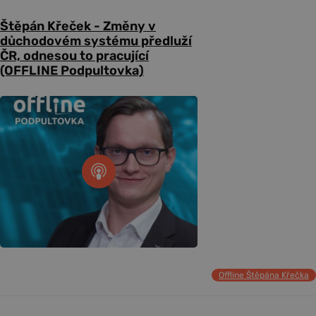
Štěpán Křeček - Změny v
důchodovém systému předluží
ČR, odnesou to pracující
(OFFLINE Podpultovka)
Offline Štěpána Křečka