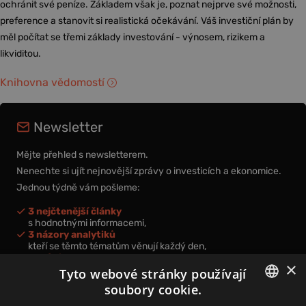
ochránit své peníze. Základem však je, poznat nejprve své možnosti,
preference a stanovit si realistická očekávání. Váš investiční plán by
měl počítat se třemi základy investování - výnosem, rizikem a
likviditou.
Knihovna vědomostí
Newsletter
Mějte přehled s newsletterem.
Nenechte si ujít nejnovější zprávy o investicích a ekonomice.
Jednou týdně vám pošleme:
3 nejčtenější články
s hodnotnými informacemi,
3 názory analytiků
kteří se těmto tématům věnují každý den,
nová videa a podcasty
×
k prohloubení vašich znalostí.
Tyto webové stránky používají
soubory cookie.