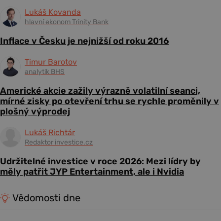
Lukáš Kovanda
hlavní ekonom Trinity Bank
Inflace v Česku je nejnižší od roku 2016
Timur Barotov
analytik BHS
Americké akcie zažily výrazně volatilní seanci,
mírné zisky po otevření trhu se rychle proměnily v
plošný výprodej
Lukáš Richtár
Redaktor investice.cz
Udržitelné investice v roce 2026: Mezi lídry by
měly patřit JYP Entertainment, ale i Nvidia
Vědomosti dne