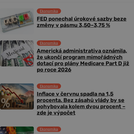
Ekonomika
FED ponechal úrokové sazby beze
změny v pásmu 3,50–3,75 %
Ekonomika
Americká administrativa oznámila,
že ukončí program mimořádných
dotací pro plány Medicare Part D již
po roce 2026
Ekonomika
Inflace v červnu spadla na 1,5
procenta. Bez zásahů vlády by se
pohybovala kolem dvou procent –
zde je výpočet
Ekonomika