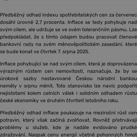
Předběžný odhad indexu spotřebitelských cen za červenec
dosáhl úrovně 2,7 procenta. Inflace se tedy pohybuje nad
svým cílem, ale udržuje se ve svém tolerančním pásmu. Lze
předpokládat, že s tímto údajem budou pracovat členové
bankovní rady na svém měnověpolitickém zasedání, které
se bude konat ve čtvrtek 7. srpna 2025.
Inflace pohybující se nad svým cílem, která je doprovázena
výrazným růstem cen nemovitostí, naznačuje, že by se
úrokové sazby nastavované Českou národní bankou
neměly v srpnu měnit. Toto stanovisko lze navíc podpořit
nejistotami kolem celních válek i solidním odhadem růstu
české ekonomiky ve druhém čtvrtletí letošního roku.
Předběžný odhad inflace poukazuje na meziroční růst cen
potravin, který však začíná zvolňovat. Rovněž přetrvávají
problémy u služeb, kde je nadále evidováno prudké
zdražování. Naopak ceny energií včetně pohonných hmot