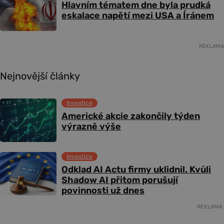
Hlavním tématem dne byla prudká
eskalace napětí mezi USA a Íránem
REKLAMA
Nejnovější články
Investice
Americké akcie zakončily týden
výrazně výše
Investice
Odklad AI Actu firmy uklidnil. Kvůli
Shadow AI přitom porušují
povinnosti už dnes
REKLAMA