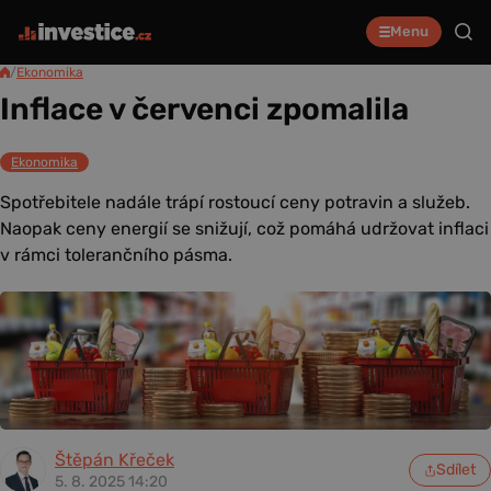
Menu
/
Ekonomika
Inflace v červenci zpomalila
Ekonomika
Spotřebitele nadále trápí rostoucí ceny potravin a služeb.
Naopak ceny energií se snižují, což pomáhá udržovat inflaci
v rámci tolerančního pásma.
Štěpán Křeček
Sdílet
5. 8. 2025 14:20