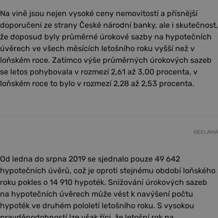
Na vině jsou nejen vysoké ceny nemovitostí a přísnější
doporučení ze strany České národní banky, ale i skutečnost,
že doposud byly průměrné úrokové sazby na hypotečních
úvěrech ve všech měsících letošního roku vyšší než v
loňském roce. Zatímco výše průměrných úrokových sazeb
se letos pohybovala v rozmezí 2,61 až 3,00 procenta, v
loňském roce to bylo v rozmezí 2,28 až 2,53 procenta.
REKLAMA
Od ledna do srpna 2019 se sjednalo pouze 49 642
hypotečních úvěrů, což je oproti stejnému období loňského
roku pokles o 14 910 hypoték. Snižování úrokových sazeb
na hypotečních úvěrech může vést k navýšení počtu
hypoték ve druhém pololetí letošního roku. S vysokou
pravděpodobností lze však říci, že letošní rok na