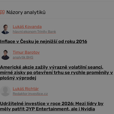
Názory analytiků
Lukáš Kovanda
hlavní ekonom Trinity Bank
Inflace v Česku je nejnižší od roku 2016
Timur Barotov
analytik BHS
Americké akcie zažily výrazně volatilní seanci,
mírné zisky po otevření trhu se rychle proměnily v
plošný výprodej
Lukáš Richtár
Redaktor investice.cz
Udržitelné investice v roce 2026: Mezi lídry by
měly patřit JYP Entertainment, ale i Nvidia