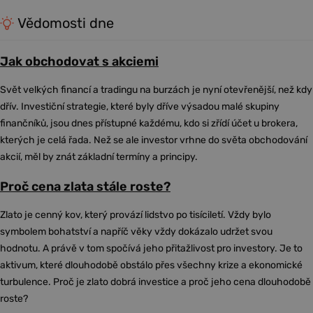
Vědomosti dne
Jak obchodovat s akciemi
Svět velkých financí a tradingu na burzách je nyní otevřenější, než kdy
dřív. Investiční strategie, které byly dříve výsadou malé skupiny
finančníků, jsou dnes přístupné každému, kdo si zřídí účet u brokera,
kterých je celá řada. Než se ale investor vrhne do světa obchodování
akcií, měl by znát základní termíny a principy.
Proč cena zlata stále roste?
Zlato je cenný kov, který provází lidstvo po tisíciletí. Vždy bylo
symbolem bohatství a napříč věky vždy dokázalo udržet svou
hodnotu. A právě v tom spočívá jeho přitažlivost pro investory. Je to
aktivum, které dlouhodobě obstálo přes všechny krize a ekonomické
turbulence. Proč je zlato dobrá investice a proč jeho cena dlouhodobě
roste?