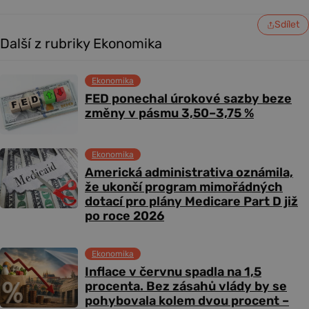
Sdílet
Další z rubriky Ekonomika
Ekonomika
FED ponechal úrokové sazby beze
změny v pásmu 3,50–3,75 %
Ekonomika
Americká administrativa oznámila,
že ukončí program mimořádných
dotací pro plány Medicare Part D již
po roce 2026
Ekonomika
Inflace v červnu spadla na 1,5
procenta. Bez zásahů vlády by se
pohybovala kolem dvou procent –