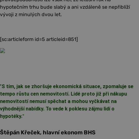
hypotečním trhu bude slabý a ani vzdáleně se nepřiblíží
vývoji z minulých dvou let.
[sc:articleform id=5 articleid=851]
"
S tím, jak se zhoršuje ekonomická situace, zpomaluje se
tempo růstu cen nemovitostí. Lidé proto již při nákupu
nemovitostí nemusí spěchat a mohou vyčkávat na
výhodnější nabídky. To vede k poklesu zájmu lidí o
hypotéky.
"
Štěpán Křeček, hlavní ekonom BHS