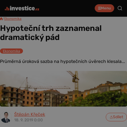
Menu
/
Ekonomika
Hypoteční trh zaznamenal
dramatický pád
Ekonomika
Průměrná úroková sazba na hypotečních úvěrech klesala...
Štěpán Křeček
Sdílet
18. 9. 2019 0:00