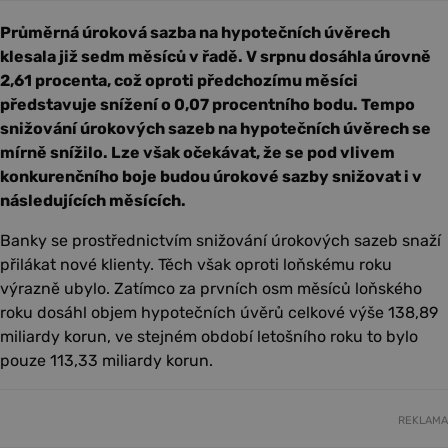
Průměrná úroková sazba na hypotečních úvěrech
klesala již sedm měsíců v řadě. V srpnu dosáhla úrovně
2,61 procenta, což oproti předchozímu měsíci
představuje snížení o 0,07 procentního bodu. Tempo
snižování úrokových sazeb na hypotečních úvěrech se
mírně snížilo. Lze však očekávat, že se pod vlivem
konkurenčního boje budou úrokové sazby snižovat i v
následujících měsících.
Banky se prostřednictvím snižování úrokových sazeb snaží
přilákat nové klienty. Těch však oproti loňskému roku
výrazně ubylo. Zatímco za prvních osm měsíců loňského
roku dosáhl objem hypotečních úvěrů celkové výše 138,89
miliardy korun, ve stejném období letošního roku to bylo
pouze 113,33 miliardy korun.
REKLAMA