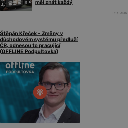
měl znát každý
REKLAMA
Štěpán Křeček - Změny v
důchodovém systému předluží
ČR, odnesou to pracující
(OFFLINE Podpultovka)