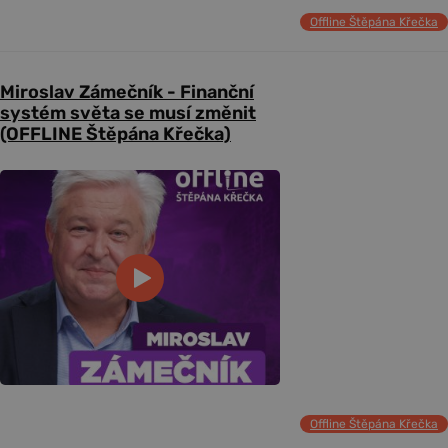
Offline Štěpána Křečka
Miroslav Zámečník - Finanční
systém světa se musí změnit
(OFFLINE Štěpána Křečka)
Offline Štěpána Křečka