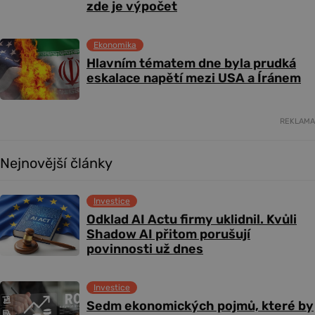
zde je výpočet
Ekonomika
Hlavním tématem dne byla prudká
eskalace napětí mezi USA a Íránem
REKLAMA
Nejnovější články
Investice
Odklad AI Actu firmy uklidnil. Kvůli
Shadow AI přitom porušují
povinnosti už dnes
Investice
Sedm ekonomických pojmů, které by