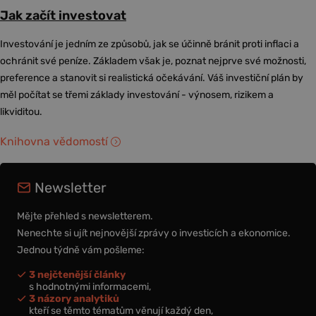
Jak začít investovat
Investování je jedním ze způsobů, jak se účinně bránit proti inflaci a
ochránit své peníze. Základem však je, poznat nejprve své možnosti,
preference a stanovit si realistická očekávání. Váš investiční plán by
měl počítat se třemi základy investování - výnosem, rizikem a
likviditou.
Knihovna vědomostí
Newsletter
Mějte přehled s newsletterem.
Nenechte si ujít nejnovější zprávy o investicích a ekonomice.
Jednou týdně vám pošleme:
3 nejčtenější články
s hodnotnými informacemi,
3 názory analytiků
kteří se těmto tématům věnují každý den,