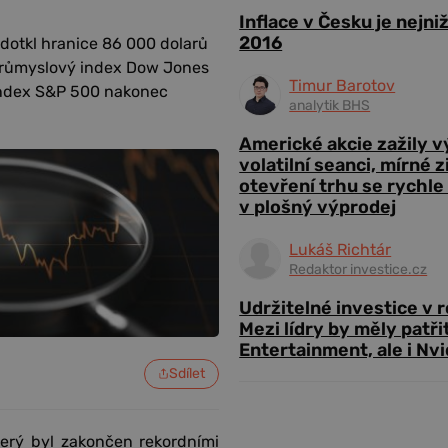
Inflace v Česku je nejni
2016
 dotkl hranice 86 000 dolarů
. Průmyslový index Dow Jones
Timur Barotov
o index S&P 500 nakonec
analytik BHS
Americké akcie zažily 
volatilní seanci, mírné 
otevření trhu se rychle
v plošný výprodej
Lukáš Richtár
Redaktor investice.cz
Udržitelné investice v 
Mezi lídry by měly patři
Entertainment, ale i Nvi
Sdílet
terý byl zakončen rekordními