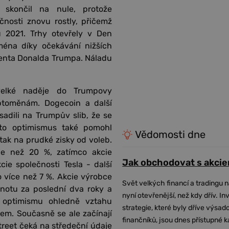
 skončil na nule, protože
čnosti znovu rostly, přičemž
u 2021. Trhy otevřely v Den
ména díky očekávání nižších
denta Donalda Trumpa. Náladu
 velké naděje do Trumpovy
yptoměnám. Dogecoin a další
sadili na Trumpův slib, že se
to optimismus také pomohl
Vědomosti dne
tak na prudké zisky od voleb.
ce než 20 %, zatímco akcie
Jak obchodovat s akcie
ie společnosti Tesla - další
o více než 7 %. Akcie výrobce
Svět velkých financí a tradingu 
dnotu za poslední dva roky a
nyní otevřenější, než kdy dřív. In
e optimismu ohledně vztahu
strategie, které byly dříve výsa
em. Současně se ale začínají
finančníků, jsou dnes přístupné 
Street čeká na středeční údaje