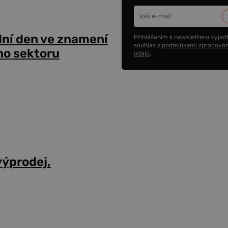
dní den ve znamení
Přihlášením k newsletteru vyjadř
souhlas s
podmínkami zpracován
ho sektoru
údajů
.
výprodej,