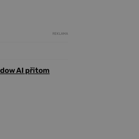
REKLAMA
adow AI přitom