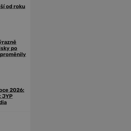
žší od roku
výrazně
zisky po
 proměnily
roce 2026:
t JYP
dia