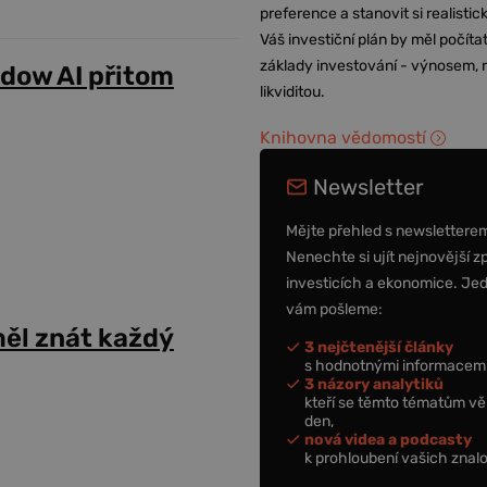
preference a stanovit si realisti
Váš investiční plán by měl počítat
základy investování - výnosem, r
adow AI přitom
likviditou.
Knihovna vědomostí
Newsletter
Mějte přehled s newslettere
Nenechte si ujít nejnovější z
investicích a ekonomice. Je
vám pošleme:
ěl znát každý
3 nejčtenější články
s hodnotnými informacemi
3 názory analytiků
kteří se těmto tématům vě
den,
nová videa a podcasty
k prohloubení vašich znalo