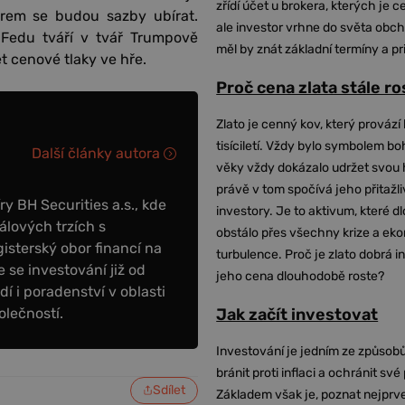
zřídí účet u brokera, kterých je c
měrem se budou sazby ubírat.
ale investor vrhne do světa obch
Fedu tváří v tvář Trumpově
měl by znát základní termíny a pr
t cenové tlaky ve hře.
Proč cena zlata stále r
Zlato je cenný kov, který provází 
tisíciletí. Vždy bylo symbolem bo
Další články autora
věky vždy dokázalo udržet svou 
právě v tom spočívá jeho přitažli
y BH Securities a.s., kde
investory. Je to aktivum, které 
álových trzích s
obstálo přes všechny krize a ek
sterský obor financí na
turbulence. Proč je zlato dobrá i
 se investování již od
jeho cena dlouhodobě roste?
dí i poradenství v oblasti
olečností.
Jak začít investovat
Investování je jedním ze způsobů
bránit proti inflaci a ochránit své
Sdílet
Základem však je, poznat nejprv