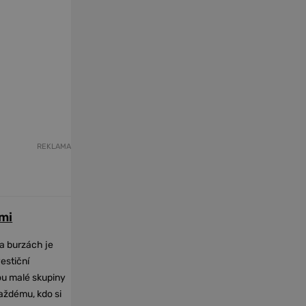
REKLAMA
mi
na burzách je
vestiční
dou malé skupiny
každému, kdo si