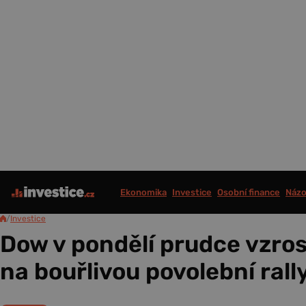
Ekonomika
Investice
Osobní finance
Názo
/
Investice
Dow v pondělí prudce vzros
na bouřlivou povolební rall