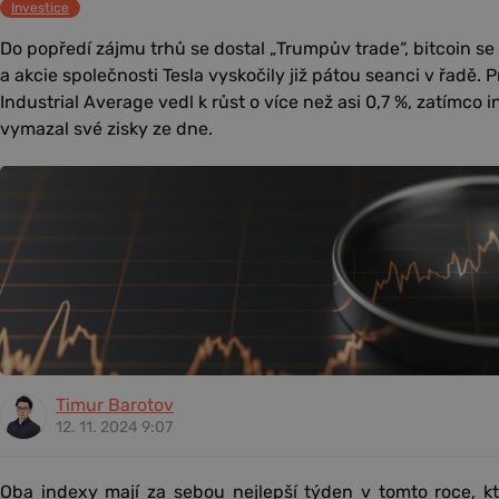
Investice
Do popředí zájmu trhů se dostal „Trumpův trade“, bitcoin se
a akcie společnosti Tesla vyskočily již pátou seanci v řadě
Industrial Average vedl k růst o více než asi 0,7 %, zatímc
vymazal své zisky ze dne.
Timur Barotov
12. 11. 2024 9:07
Oba indexy mají za sebou nejlepší týden v tomto roce, k