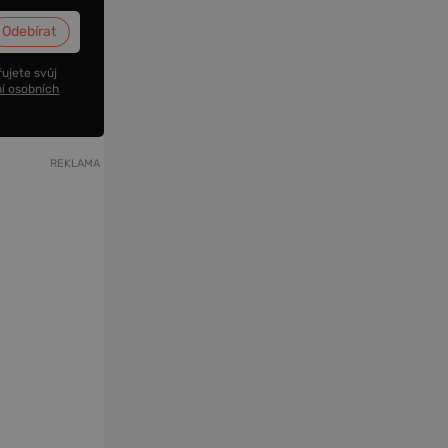
ujete svůj
í osobních
REKLAMA