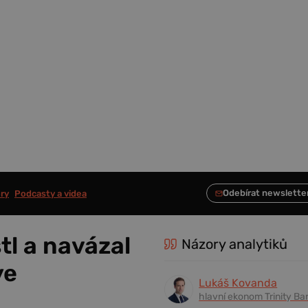
ry
Podcasty a videa
tl a navázal
Názory analytiků
ye
Lukáš Kovanda
hlavní ekonom Trinity Ba