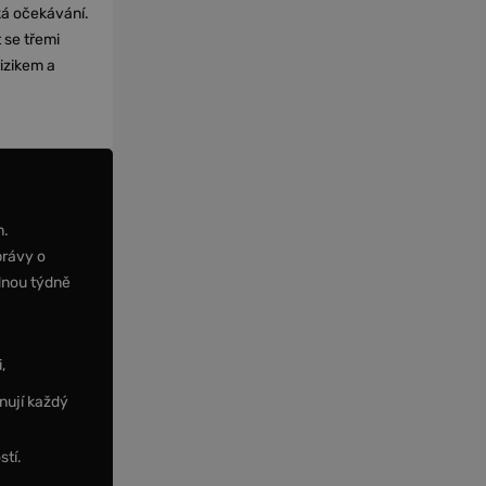
cká očekávání.
 se třemi
izikem a
m.
právy o
dnou týdně
,
nují každý
stí.