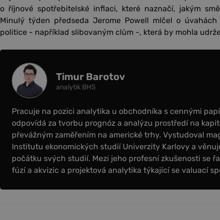
o říjnové spotřebitelské inflaci, které naznačí, jakým s
Minulý týden předseda Jerome Powell mlčel o úvahách 
politice - například slibovaným clům -, která by mohla udrže
Timur Barotov
analytik BHS
Pracuje na pozici analytika u obchodníka s cennými papír
odpovídá za tvorbu prognóz a analýzu prostředí na kapit
převážným zaměřením na americké trhy. Vystudoval magi
Institutu ekonomických studií Univerzity Karlovy a věnuje
počátku svých studií. Mezi jeho profesní zkušenosti se řa
fúzí a akvizic a projektová analytika týkající se valuací sp