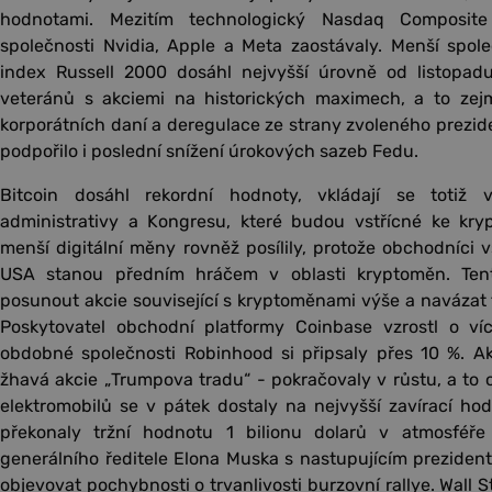
hodnotami. Mezitím technologický Nasdaq Composite
společnosti Nvidia, Apple a Meta zaostávaly. Menší spole
index Russell 2000 dosáhl nejvyšší úrovně od listopad
veteránů s akciemi na historických maximech, a to zej
korporátních daní a deregulace ze strany zvoleného prezi
podpořilo i poslední snížení úrokových sazeb Fedu.
Bitcoin dosáhl rekordní hodnoty, vkládají se totiž
administrativy a Kongresu, které budou vstřícné ke kr
menší digitální měny rovněž posílily, protože obchodníci v
USA stanou předním hráčem v oblasti kryptoměn. Ten
posunout akcie související s kryptoměnami výše a navázat 
Poskytovatel obchodní platformy Coinbase vzrostl o ví
obdobné společnosti Robinhood si připsaly přes 10 %. Akc
žhavá akcie „Trumpova tradu“ - pokračovaly v růstu, a to 
elektromobilů se v pátek dostaly na nejvyšší zavírací ho
překonaly tržní hodnotu 1 bilionu dolarů v atmosféř
generálního ředitele Elona Muska s nastupujícím prezident
objevovat pochybnosti o trvanlivosti burzovní rallye. Wall 