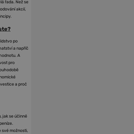
elá řada. Než se
odování akcií,
incipy.
oste?
lidstvo po
hatství a napříč
hodnotu. A
vost pro
dlouhodobě
onomické
nvestice a proč
, jak se účinně
 peníze.
e své možnosti,